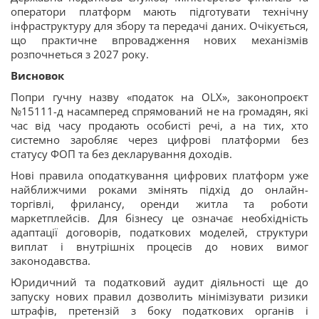
оператори платформ мають підготувати технічну
інфраструктуру для збору та передачі даних. Очікується,
що практичне впровадження нових механізмів
розпочнеться з 2027 року.
Висновок
Попри гучну назву «податок на OLX», законопроєкт
№15111-д насамперед спрямований не на громадян, які
час від часу продають особисті речі, а на тих, хто
системно заробляє через цифрові платформи без
статусу ФОП та без декларування доходів.
Нові правила оподаткування цифрових платформ уже
найближчими роками змінять підхід до онлайн-
торгівлі, фрилансу, оренди житла та роботи
маркетплейсів. Для бізнесу це означає необхідність
адаптації договорів, податкових моделей, структури
виплат і внутрішніх процесів до нових вимог
законодавства.
Юридичний та податковий аудит діяльності ще до
запуску нових правил дозволить мінімізувати ризики
штрафів, претензій з боку податкових органів і