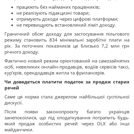
працюють без найманих працівників;
не реалізують підакцизні товари;
отримують доходи через цифрові платформи;
не перевищують встановлений ліміт доходу.
Граничний обсяг доходу для застосування пільгового
режиму становить 834 мінімальні заробітні плати на
рік. За поточних показників це близько 7,2 млн грн
річного доходу.
Фактично новий режим орієнтований на самозайнятих
осіб, невеликих онлайн-продавців, водіїв сервісів таксі,
кур’єрів, орендодавців житла та фрилансерів.
Чи доведеться платити податок за продаж старих
речей
Саме ця норма стала джерелом найбільшої суспільної
дискусії.
Після появи законопроєкту багато українців
занепокоїлися, що під оподаткування потрапить будь-
який продаж особистих речей через OLX або інші
майданчики.