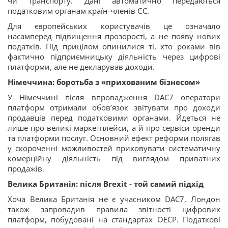
чи транспорту. Дані автоматично передаються
податковим органам країн-членів ЄС.
Для європейських користувачів це означало
насамперед підвищення прозорості, а не появу нових
податків. Під прицілом опинилися ті, хто роками вів
фактично підприємницьку діяльність через цифрові
платформи, але не декларував доходи.
Німеччина: боротьба з «прихованим бізнесом»
У Німеччині після впровадження DAC7 оператори
платформ отримали обов’язок звітувати про доходи
продавців перед податковими органами. Йдеться не
лише про великі маркетплейси, а й про сервіси оренди
та платформи послуг. Основний ефект реформи полягав
у скороченні можливостей приховувати систематичну
комерційну діяльність під виглядом приватних
продажів.
Велика Британія: після Brexit - той самий підхід
Хоча Велика Британія не є учасником DAC7, Лондон
також запровадив правила звітності цифрових
платформ, побудовані на стандартах ОЕСР. Податкові