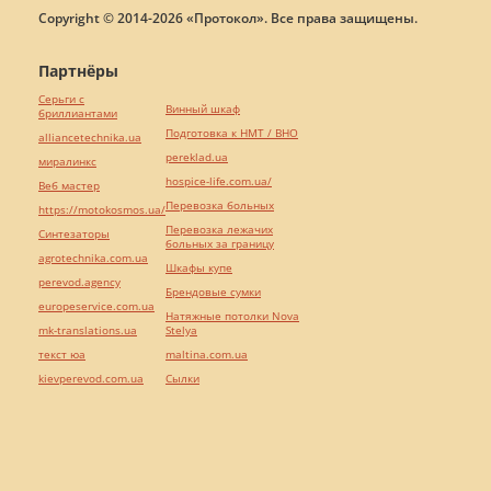
Copyright © 2014-2026 «Протокол». Все права защищены.
Партнёры
Серьги с
Винный шкаф
бриллиантами
Подготовка к НМТ / ВНО
alliancetechnika.ua
pereklad.ua
миралинкс
hospice-life.com.ua/
Веб мастер
Перевозка больных
https://motokosmos.ua/
Перевозка лежачих
Синтезаторы
больных за границу
agrotechnika.com.ua
Шкафы купе
perevod.agency
Брендовые сумки
europeservice.com.ua
Натяжные потолки Nova
mk-translations.ua
Stelya
текст юа
maltina.com.ua
kievperevod.com.ua
Cылки