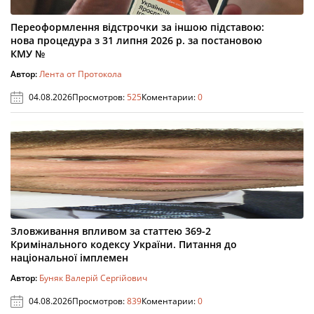
Переоформлення відстрочки за іншою підставою:
нова процедура з 31 липня 2026 р. за постановою
КМУ №
Автор:
Лента от Протокола
04.08.2026
Просмотров:
525
Коментарии:
0
Зловживання впливом за статтею 369-2
Кримінального кодексу України. Питання до
національної імплемен
Автор:
Буняк Валерій Сергійович
04.08.2026
Просмотров:
839
Коментарии:
0