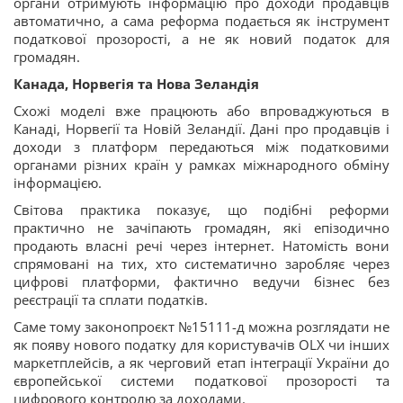
органи отримують інформацію про доходи продавців
автоматично, а сама реформа подається як інструмент
податкової прозорості, а не як новий податок для
громадян.
Канада, Норвегія та Нова Зеландія
Схожі моделі вже працюють або впроваджуються в
Канаді, Норвегії та Новій Зеландії. Дані про продавців і
доходи з платформ передаються між податковими
органами різних країн у рамках міжнародного обміну
інформацією.
Світова практика показує, що подібні реформи
практично не зачіпають громадян, які епізодично
продають власні речі через інтернет. Натомість вони
спрямовані на тих, хто систематично заробляє через
цифрові платформи, фактично ведучи бізнес без
реєстрації та сплати податків.
Саме тому законопроєкт №15111-д можна розглядати не
як появу нового податку для користувачів OLX чи інших
маркетплейсів, а як черговий етап інтеграції України до
європейської системи податкової прозорості та
цифрового контролю за доходами.