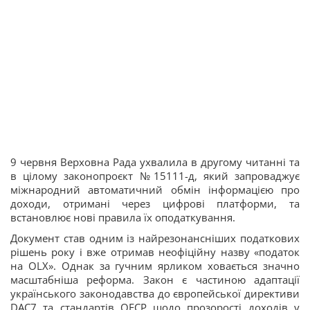
9 червня Верховна Рада ухвалила в другому читанні та
в цілому законопроєкт №15111-д, який запроваджує
міжнародний автоматичний обмін інформацією про
доходи, отримані через цифрові платформи, та
встановлює нові правила їх оподаткування.
Документ став одним із найрезонансніших податкових
рішень року і вже отримав неофіційну назву «податок
на OLX». Однак за гучним ярликом ховається значно
масштабніша реформа. Закон є частиною адаптації
українського законодавства до європейської директиви
DAC7 та стандартів ОЕСР щодо прозорості доходів у