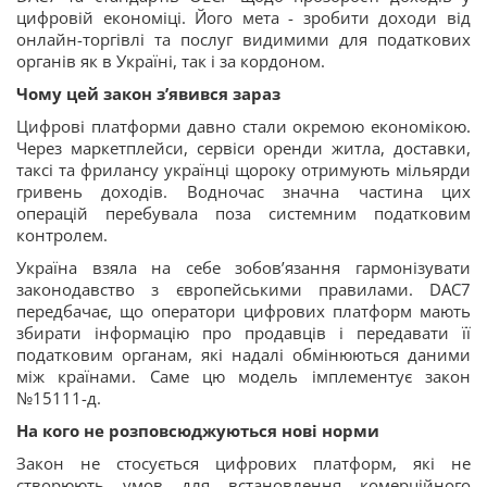
цифровій економіці. Його мета - зробити доходи від
онлайн-торгівлі та послуг видимими для податкових
органів як в Україні, так і за кордоном.
Чому цей закон з’явився зараз
Цифрові платформи давно стали окремою економікою.
Через маркетплейси, сервіси оренди житла, доставки,
таксі та фрилансу українці щороку отримують мільярди
гривень доходів. Водночас значна частина цих
операцій перебувала поза системним податковим
контролем.
Україна взяла на себе зобов’язання гармонізувати
законодавство з європейськими правилами. DAC7
передбачає, що оператори цифрових платформ мають
збирати інформацію про продавців і передавати її
податковим органам, які надалі обмінюються даними
між країнами. Саме цю модель імплементує закон
№15111-д.
На кого не розповсюджуються нові норми
Закон не стосується цифрових платформ, які не
створюють умов для встановлення комерційного