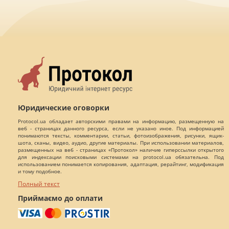
Юридические оговорки
Protocol.ua обладает авторскими правами на информацию, размещенную на
веб - страницах данного ресурса, если не указано иное. Под информацией
понимаются тексты, комментарии, статьи, фотоизображения, рисунки, ящик-
шота, сканы, видео, аудио, другие материалы. При использовании материалов,
размещенных на веб - страницах «Протокол» наличие гиперссылки открытого
для индексации поисковыми системами на protocol.ua обязательна. Под
использованием понимается копирования, адаптация, рерайтинг, модификация
и тому подобное.
Полный текст
Приймаємо до оплати