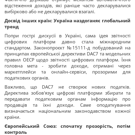
відстеження доходів, які раніше часто декларувалися
вибірково або не декларувалися взагалі.
Досвід інших країн: Україна наздоганяє глобальний
тренд
Попри гострі дискусії в Україні, сама ідея звітності
цифрових платформ давно стала міжнародним
стандартом. Законопроєкт №15111-д побудований на
принципах європейської директиви DAC7 та модельних
правил ОЕСР щодо звітності цифрових платформ. Їхня
головна мета - зробити доходи, отримані через
маркетплейси та онлайн-сервіси, прозорими для
податкових органів.
Важливо, що DAC7 не створює нових податків.
Директива зобов'язує цифрові платформи збирати та
передавати податковим органам інформацію про
продавців та їхні доходи. Саме оподаткування
визначається національним законодавством кожної
країни.
Європейський Союз: спочатку прозорість, потім
контроль