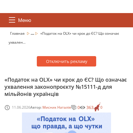
Меню
...
Главная
«Податок на OLX» чи крок до ЄС? Що означає
ухвален...
Отключить рекламу
«Податок на OLX» чи крок до ЄС? Що означає
ухвалення законопроєкту №15111-д для
мільйонів українців
0
363
11.06.2026
Автор:
Мисник Наталія
0