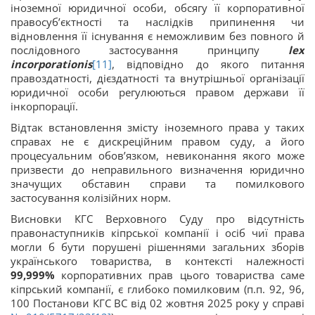
іноземної юридичної особи, обсягу її корпоративної
правосуб’єктності та наслідків припинення чи
відновлення її існування є неможливим без повного й
послідовного застосування принципу
lex
incorporationis
[11]
, відповідно до якого питання
правоздатності, дієздатності та внутрішньої організації
юридичної особи регулюються правом держави її
інкорпорації.
Відтак встановлення змісту іноземного права у таких
справах не є дискреційним правом суду, а його
процесуальним обов’язком, невиконання якого може
призвести до неправильного визначення юридично
значущих обставин справи та помилкового
застосування колізійних норм.
Висновки КГС Верховного Суду про відсутність
правонаступників кіпрської компанії і осіб чиї права
могли б бути порушені рішеннями загальних зборів
українського товариства, в контексті належності
99,999%
корпоративних прав цього товариства саме
кіпрський компанії, є глибоко помилковим (п.п. 92, 96,
100 Постанови КГС ВС від 02 жовтня 2025 року у cправі