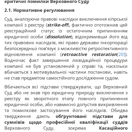
критичні помилки Верховного Суду
2.1. Нормативне регулювання
Суд, аналізуючи правові наслідки виключення кіпрської
компанії з реєстру (
strike
-off
), фактично ототожнив цей
реєстраційний статус із остаточним припиненням
юридичної особи (
dissolution
), відокремивши його від
тих правових наслідків, які право держави інкорпорації
безпосередньо пов’язує з можливістю ретроспективного
відновлення компанії (
retroactive restoration
[20]
).
Водночас факт завершення ліквідаційної процедури
компанії не був установлений у справі та, наскільки
вбачається з мотивувальної частини постанови, навіть
не став предметом самостійного дослідження судом.
Вбачаються всі підстави стверджувати, що Верховний
Суд або не знав про юридичну природу виключення з
реєстру як зворотного етапу повного припинення
юридичної особи, або навмисно допустив викривлення
та помилкове застосування його наслідків. Обидва
твердження дають
обґрунтовані підстави для
сумнівів щодо професійної кваліфікації суддів
Верховного Суду, зокрема
Касаційного