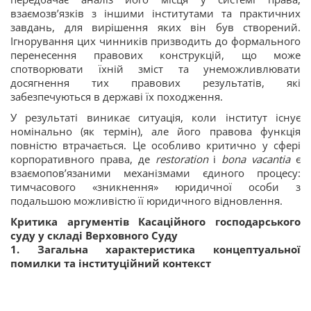
взаємозв’язків з іншими інститутами та практичних
завдань, для вирішення яких він був створений.
Ігнорування цих чинників призводить до формального
перенесення правових конструкцій, що може
спотворювати їхній зміст та унеможливлювати
досягнення тих правових результатів, які
забезпечуються в державі їх походження.
У результаті виникає ситуація, коли інститут існує
номінально (як термін), але його правова функція
повністю втрачається. Це особливо критично у сфері
корпоративного права, де
restoration
і
bona vacantia
є
взаємопов’язаними механізмами єдиного процесу:
тимчасового «зникнення» юридичної особи з
подальшою можливістю її юридичного відновлення.
Критика аргументів Касаційного господарського
суду у складі Верховного Суду
1. Загальна характеристика концептуальної
помилки та інституційний контекст