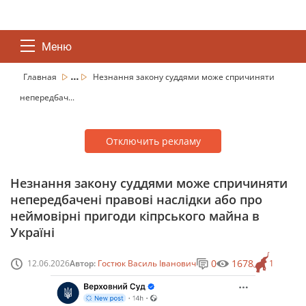
Меню
...
Главная
Незнання закону суддями може спричиняти
непередбач...
Отключить рекламу
Незнання закону суддями може спричиняти
непередбачені правові наслідки або про
неймовірні пригоди кіпрського майна в
Україні
0
1678
12.06.2026
Автор:
Гостюк Василь Іванович
1