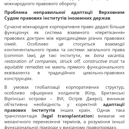
міжнародного правового обороту.
Проблема неправильної адаптації Верховним
Судом правових інститутів іноземних держав
Сучасне міжнародне корпоративне право дедалі більше
функціонує як система взаємного «перетікання»
правових доктрин між юрисдикціями різних правових
сімей. Особливо це стосується взаємодії
континентального права та системи загального права
(common law), де такі інститути, як
bona vacantia,
restoration of companies, struck off, constructive trust
та
equitable remedies
не мають прямого функціонального
еквівалента в традиційних цивільно-правових
конструкціях.
В умовах глобалізації корпоративних структур,
особливо офшорних холдингів (Кіпр, Британські
Віргінські острови – BVI, Острів Джерсі), виникає
об’єктивна необхідність у коректній
адаптації
правових інститутів
інших країн. Однак така
трансплантація (
legal transplantation
) вимагає не
механічного перенесення термінів, а розуміння їхньої
функціональної природи у вихідному правопорядку.