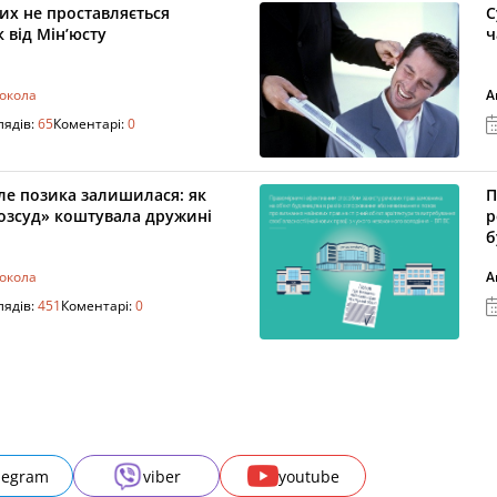
их не проставляється
С
 від Мін’юсту
ч
токола
А
лядів:
65
Коментарі:
0
ле позика залишилася: як
П
розсуд» коштувала дружині
р
б
токола
А
лядів:
451
Коментарі:
0
legram
viber
youtube