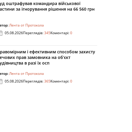
уд оштрафував командира військової
астини за ігнорування рішення на 66 560 грн
втор:
Лента от Протокола
05.08.2026
Переглядів:
345
Коментарі:
0
равомірним і ефективним способом захисту
ечових прав замовника на об’єкт
удівництва в разі їх осп
втор:
Лента от Протокола
05.08.2026
Переглядів:
365
Коментарі:
0