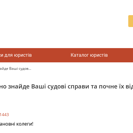
си для юристів
Каталог юристів
йде Ваші судов...
но знайде Ваші судові справи та почне їх в
1443
новні колеги!