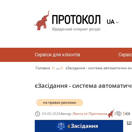
UA
Сервіси для клієнтів
Серві
...
Головна
єЗасідання - система автоматично зна
єЗасідання - система автоматич
на правах реклами
1
04.06.2026
Автор:
Лента от Протокола
2
Ша