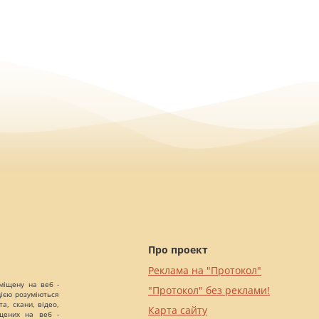
Про проект
Реклама на "Протокол"
міщену на веб -
"Протокол" без реклами!
цією розуміються
а, скани, відео,
Карта сайту
іщених на веб -