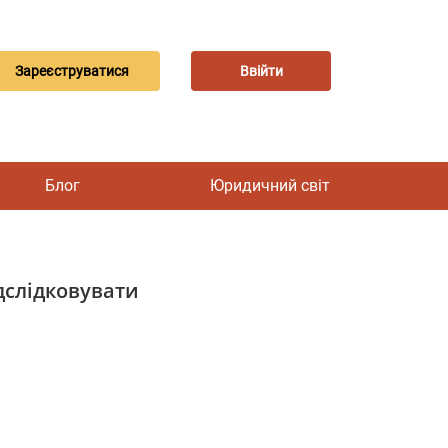
Зареєструватися
Ввійти
Блог
Юридичний світ
ідслідковувати