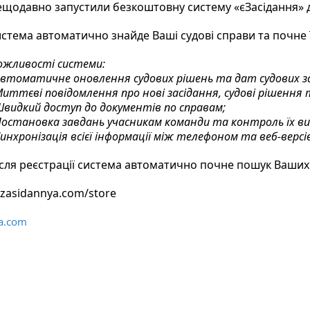
щодавно запустили безкоштовну систему «єЗасідання» д
стема автоматично знайде Ваші судові справи та почне ї
жливості системи:
Автоматичне оновлення судових рішень та дат судових за
Миттєві повідомлення про нові засідання, судові рішення 
Швидкий доступ до документів по справам;
Постановка завдань учасникам команди та контроль їх в
Синхронізація всієї інформації між телефоном та веб-верс
сля реєстрації система автоматично почне пошук Ваших
/zasidannya.com/store
ya.com