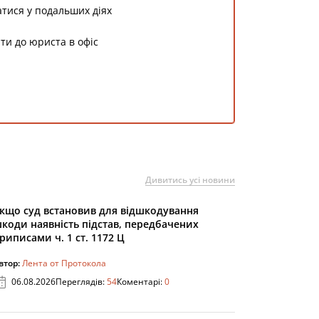
тися у подальших діях
ти до юриста в офіс
Дивитись усі новини
кщо суд встановив для відшкодування
коди наявність підстав, передбачених
риписами ч. 1 ст. 1172 Ц
втор:
Лента от Протокола
06.08.2026
Переглядів:
54
Коментарі:
0