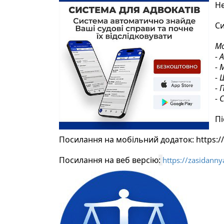
Не
Си
Мо
- 
- 
- 
- 
- 
Пі
Посилання на мобільний додаток: 
https:/
Посилання на веб версію
: 
https://zasidann