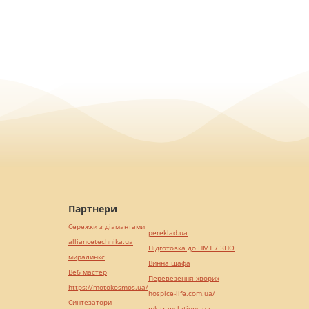
Партнери
Сережки з діамантами
pereklad.ua
alliancetechnika.ua
Підготовка до НМТ / ЗНО
миралинкс
Винна шафа
Веб мастер
Перевезення хворих
https://motokosmos.ua/
hospice-life.com.ua/
Синтезатори
mk-translations.ua