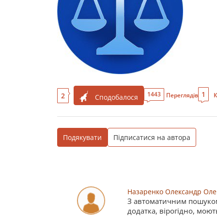
1
1443
2
Переглядів
К
Сподобалося
Подякувати
Підписатися на автора
Назаренко Олександр Оле
З автоматичним пошуком 
додатка, вірогідно, моют