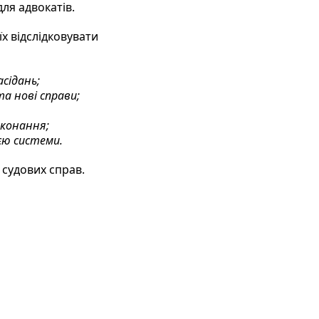
ля адвокатів.
х відслідковувати
сідань;
та нові справи;
иконання;
ією системи.
 судових справ.