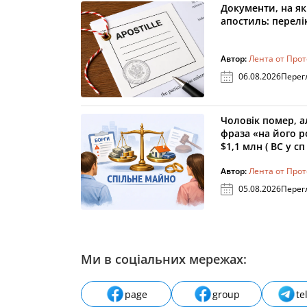
Документи, на як
апостиль: перелік
Автор:
Лента от Про
06.08.2026
Перег
Чоловік помер, а
фраза «на його 
$1,1 млн ( ВС у сп
Автор:
Лента от Про
05.08.2026
Перег
Ми в соціальних мережах:
page
group
te