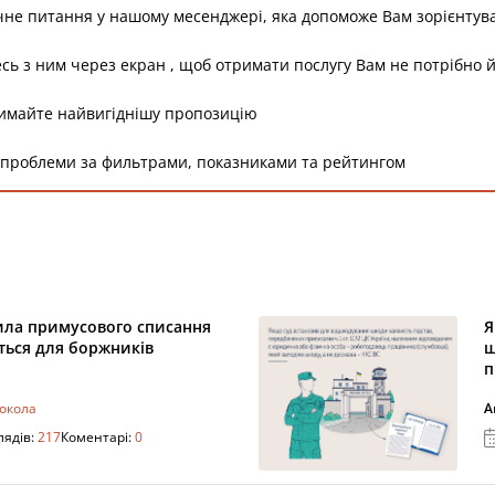
не питання у нашому месенджері, яка допоможе Вам зорієнтува
сь з ним через екран , щоб отримати послугу Вам не потрібно й
римайте найвигіднішу пропозицію
 проблеми за фильтрами, показниками та рейтингом
ила примусового списання
Я
ться для боржників
ш
п
токола
А
лядів:
217
Коментарі:
0