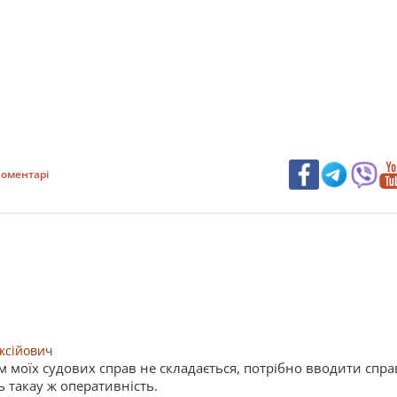
оментарі
ксійович
моїх судових справ не складається, потрібно вводити справ
ь такау ж оперативність.