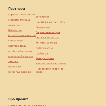
Партнери
Сережки з діамантами
pereklad.ua
alliancetechnika.ua
Підготовка до НМТ / ЗНО
миралинкс
Винна шафа
Веб мастер
Перевезення хворих
https://motokosmos.ua/
hospice-life.com.ua/
Синтезатори
mk-translations.ua
perevod.agency
maltina.com.ua
agrotechnika.com.ua
Шафи купе
europeservice.com.ua
Брендові сумки
текст юа
Натяжні стелі Nova Stelya
Посилання
Перевезення хворих за
kievperevod.com.ua
кордон
Про проект
Реклама на "Протокол"