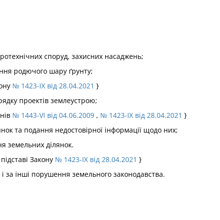
ротехнічних споруд, захисних насаджень;
ання родючого шару ґрунту;
кону
№ 1423-IX від 28.04.2021
}
рядку проектів землеустрою;
онів
№ 1443-VI від 04.06.2009
,
№ 1423-IX від 28.04.2021
}
лянок та подання недостовірної інформації щодо них;
ня земельних ділянок.
 підставі Закону
№ 1423-IX від 28.04.2021
}
 і за інші порушення земельного законодавства.