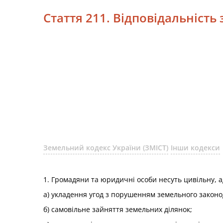
Стаття 211. Відповідальніст
Земельний кодекс України (ЗМІСТ)
Інши кодекси
1. Громадяни та юридичні особи несуть цивільну, а
а) укладення угод з порушенням земельного законо
б) самовільне зайняття земельних ділянок;