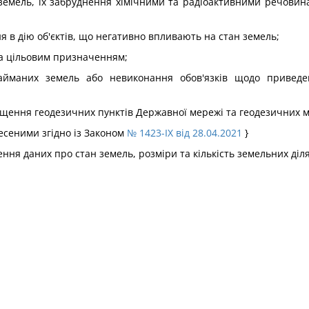
х земель, їх забруднення хімічними та радіоактивними речови
я в дію об'єктів, що негативно впливають на стан земель;
за цільовим призначенням;
айманих земель або невиконання обов'язків щодо приведе
щення геодезичних пунктів Державної мережі та геодезичних 
несеними згідно із Законом
№ 1423-IX від 28.04.2021
}
чення даних про стан земель, розміри та кількість земельних діл