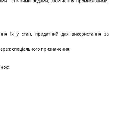
нами і стічними водами, засмічення промисловими,
ння їх у стан, придатний для використання за
мереж спеціального призначення;
янок;