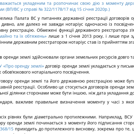
вважається укладеним та розпочинає свою дію з моменту держа
 (ВП/ВС у справі № 322/1178/17 від 15 січня 2020р.)
елика Палата ВС у питаннях державної реєстрації договорів оре
 дивно, але далеко не завжди нотаріус одночасно із посвідчен
вну реєстрацію. Обмежені функції державного реєстратора з’я
айно та їх обтяжень»
лише з 1 січня 2013 року, і лише при зд
інним державним реєстратором нотаріус став із прийняттям згад
ів оренди землі здійснювали органи земельних ресурсів довго т
ЗУ «Про оренду землі»
договір оренди землі укладається у письмо
є обов’язкового нотаріального посвідчення.
говору оренди землі та його державною реєстрацією може бути
авній реєстрації. Особливо це стосується договорів оренди земл
ної ділянки сторонами може бути іншою, ніж дата укладання до
ендаря, важливе правильне визначення моменту у часі з якого
всіх рівнях були діаметрально протилежними. Наприклад, ВСУ 
ору оренди землі починається з моменту його підписання сторо
368/15
приходить до протилежного висновку, зокрема про те, щ