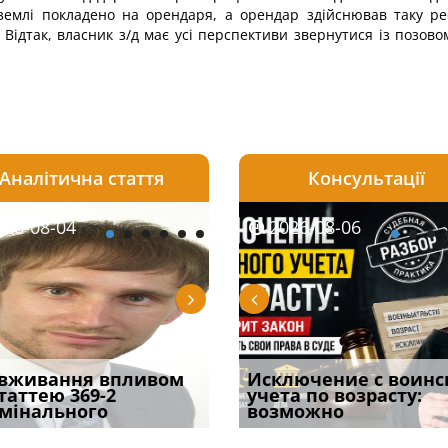
 землі покладено на орендаря, а орендар здійснював таку р
 Відтак, власник з/д має усі перспективи звернутися із позово
Аналітична стаття
Консультації
08-06
26-08-04
2026-08-05
2026-08-06
2026-08-04
2026-08-06
2026-07-30
уд встановив для
вживання впливом
Особливості захисту у
Документи, на яких не
Переоформлення
Исключение с воинс
Восьмий ААС фак
одування шкоди
статтею 369-2
кримінальному
проставляється
відстрочки за іншою
учета по возрасту:
підтвердив, що 
с
мінального
провадженні: я
апостиль: пер
підставою: нов
возможно
може скас