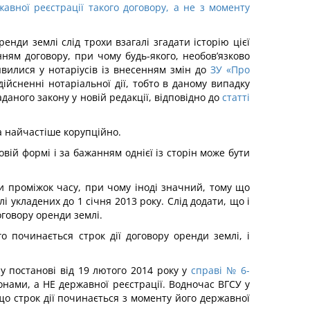
вної реєстрації такого договору, а не з моменту
нди землі слід трохи взагалі згадати історію цієї
ням договору, при чому будь-якого, необов’язково
вилися у нотаріусів із внесенням змін до
ЗУ «Про
ійсненні нотаріальної дії, тобто в даному випадку
аного закону у новій редакції, відповідно до
статті
а найчастіше корупційно.
вій формі і за бажанням однієї із сторін може бути
 проміжок часу, при чому іноді значний, тому що
і укладених до 1 січня 2013 року. Слід додати, що і
говору оренди землі.
 починається строк дії договору оренди землі, і
у постанові від 19 лютого 2014 року у
справі № 6-
нами, а НЕ державної реєстрації. Водночас ВГСУ у
о строк дії починається з моменту його державної