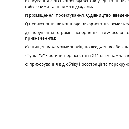
в) псування сільськогосподарських угідь та інши
побутовими та іншими відходами;
г) розміщення, проектування, будівництво, введенн
ґ) невиконання вимог щодо використання земель 
д) порушення строків повернення тимчасово з
призначенням;
е) знищення межових знаків, пошкодження або зни
{Пункт "е" частини першої статті 211 із змінами, в
є) приховування від обліку і реєстрації та перекру