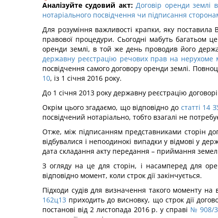
Аналізуйте судовий акт:
Договір оренди землі 
нотаріального посвідчення чи підписання сторонами
Для розуміння важливості крапки, яку поставила В
правової процедури. Сьогодні мабуть багатьом це
оренди землі, в той же день проводив його держа
державну реєстрацію речових прав на нерухоме м
посвідчення самого договору оренди землі. Повноц
10
, із 1 січня 2016 року.
До 1 січня 2013 року державну реєстрацію договор
Окрім цього згадаємо, що відповідно до
статті 14 
посвідчений нотаріально, тобто взагалі не потребу
Отже, між підписанням представниками сторін до
відбувалися і непоодинокі випадки у відмові у держ
дата складання акту передання – приймання земель
З огляду на це для сторін, і насамперед для ор
відповідно момент, коли строк дії закінчується.
Підходи судів для визначення такого моменту на 
162ц13
приходить до висновку, що строк дії догов
постанові від 2 листопада 2016 р. у справі
№ 908/3