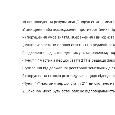
ж) непроведення рекультивації порушених земель;
з) знищення або пошкодження протиерозійних і гід
и) порушення умов зняття, збереження і використ
{Пункт "и" частини першої статті 211 в редакції За
і) відхилення від затверджених у встановленому по
{Пункт "і" частини першої статті 211 в редакції Зак
ї) ухилення від державної реєстрації земельних ді
й) порушення строків розгляду заяв щодо відведен
{Пункт "к" частини першої статті 211 виключено на
2. Законом може бути встановлено відповідальність