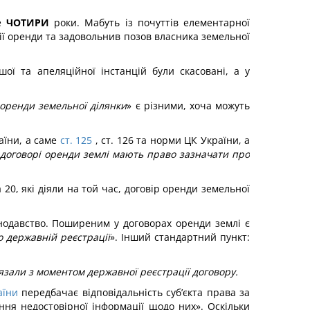
же
ЧОТИРИ
роки. Мабуть із почуттів елементарної
дії оренди та задовольнив позов власника земельної
ої та апеляційної інстанцій були скасовані, а у
оренди земельної ділянки
» є різними, хоча можуть
аїни, а саме
ст. 125
, ст. 126 та норми ЦК України, а
 договорі оренди землі мають право зазначати про
 20, які діяли на той час, договір оренди земельної
нодавство. Поширеним у договорах оренди землі є
о державній реєстрації
». Інший стандартний пункт:
`язали з моментом державної реєстрації договору.
аїни
передбачає відповідальність суб’єкта права за
ння недостовірної інформації щодо них». Оскільки