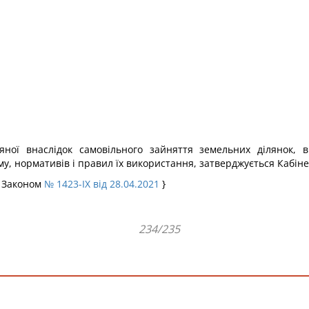
яної внаслідок самовільного зайняття земельних ділянок, 
 нормативів і правил їх використання, затверджується Кабінет
з Законом
№ 1423-IX від 28.04.2021
}
234/235