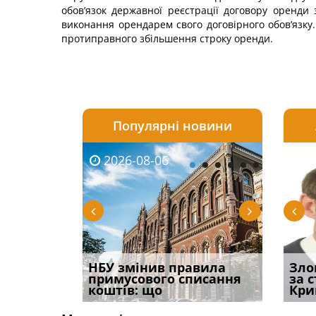
обов’язок державної реєстрації договору оренди
виконання орендарем свого договірного обов’язку.
протиправного збільшення строку оренди.
Популярні новини
2026-08-06
2026-08-03
2026-
20
і
НБУ змінив правила
Водії можуть отримати
Якщо с
Зло
способом
примусового списання
компенсацію за
відшк
за 
вих
коштів: що
незаконні дії
наявні
Кри