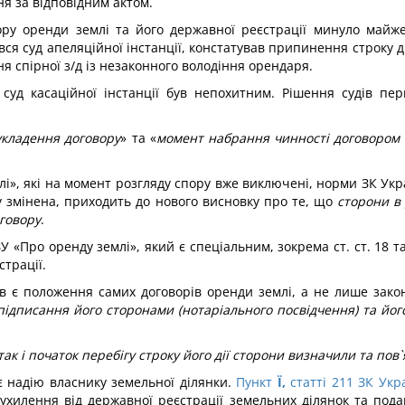
я за відповідним актом.
вору оренди землі та його державної реєстрації минуло май
ився суд апеляційної інстанції, констатував припинення строку 
 спірної з/д із незаконного володіння орендаря.
уд касаційної інстанції був непохитним. Рішення судів перш
кладення договору
» та «
момент набрання чинності договором 
млі», які на момент розгляду спору вже виключені, норми ЗК Укр
у змінена, приходить до нового висновку про те, що
сторони в
говору
.
 «Про оренду землі», який є спеціальним, зокрема ст. ст. 18 та
страції.
в є положення самих договорів оренди землі, а не лише зако
підписання його сторонами (нотаріального посвідчення) та йог
так і початок перебігу строку його дії сторони визначили та пов
є надію власнику земельної ділянки.
Пункт
Ї,
статті 211 ЗК Укр
хилення від державної реєстрації земельних ділянок та пода