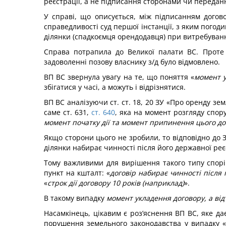
реєстрації, а не підписання сторонами чи переданн
У справі, що описується, між підписанням дого
справедливості суд першої інстанції, з яким погод
ділянки (спадкоємця орендодавця) при витребування
Справа потрапила до Великої палати ВС. Проте с
задоволенні позову власнику з/д було відмовлено.
ВП ВС звернула увагу на те, що поняття «
момент у
збігатися у часі, а можуть і відрізнятися.
ВП ВС аналізуючи ст. ст. 18, 20 ЗУ «Про оренду зе
саме ст. 631,
ст. 640
, яка на момент розгляду спор
момент початку дії та момент припинення цього до
Якщо сторони цього не зробили, то відповідно до ЗУ
ділянки набирає чинності після його державної реє
Тому важливими для вирішення такого типу спорі
пункт на кшталт: «
договір набирає чинності після 
«
строк дії договору 10 років (наприклад)
».
В такому випадку
момент укладення договору, а від
Насамкінець, цікавим є роз’яснення ВП ВС, яке да
порушення земельного законодавства у випадку «у