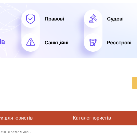
си для юристів
Каталог юристів
шення земельно...