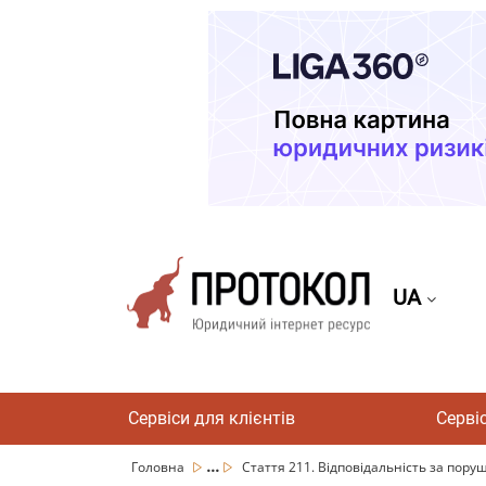
UA
Сервіси для клієнтів
Серві
...
Головна
Стаття 211. Відповідальність за пору