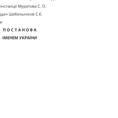
нстанції Муратова С. О.
дач Шабельніков С.К.
ми
П О С Т А Н О В А
ІМЕНЕМ УКРАЇНИ