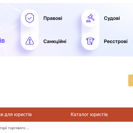
си для юристів
Каталог юристів
ії торгового ...