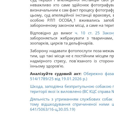
неважливо хто саме здійснює фотографува
визначальним є сам факт процесу фотографув
цьому, суд апеляційної інстанції враховує,
особою РЛП ОСОБА_1 вживались запобі
забороненому законом місці, а саме на терит
Відповідно до вимог
ч. 10 ст. 25 Зако
забороняється жебракувати з тваринами
зоопарків, цирків та дельфінаріїв.
Заборону надавати фотопослуги поза межами 
тим, що такі місця не є постійним місцем п
надмірного стресу, пов`язаного із стор
їхньому здоров'ю.
Аналізуйте судовий акт:
Обережно фазан
514/1789/25 від 19.01.2026 р.)
Шкода, заподіяна безпритульною собакою п
території якої їх виловлено (ВС КЦС справа 
Діяльність з утриманням службових собак 
тому відшкодування спричиненої ними ш
641/5063/16-ц,30.05.19)