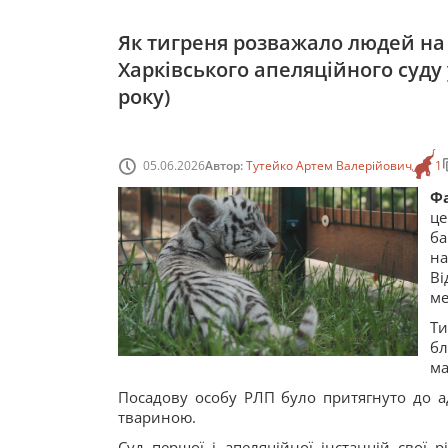
Як тигреня розважало людей на 
Харківського апеляційного суду 
року)
05.06.2026
Автор:
Тутейко Артем Валерійович
1
Фа
це
ба
на
Ві
ме
Т
бл
ма
Посадову особу РЛП було притягнуто до ад
твариною.
Суд першої і апеляційної інстанцій свої