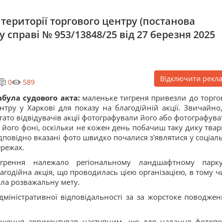
території торгового центру (постанова
у справі № 953/13848/25 від 27 березня 2025
Відключити рекл
0
589
була судового акта:
маленьке тигреня привезли до торго
нтру у Харкові для показу на благодійній акції. Звичайно
гато відвідувачів акції фотографували його або фотографува
 його фоні, оскільки не кожен день побачиш таку дику твар
дповідно вказані фото швидко почалися з'являтися у соціал
режах.
игрення належало регіональному ландшафтному парк
агодійна акція, що проводилась цією організацією, в тому чи
ла розважальну мету.
міністративної відповідальності за за жорстоке поводжен
 рішення аргументував наступним, що для надання фотопо