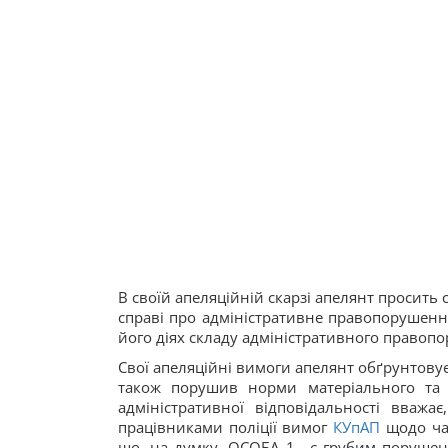
В своїй апеляційній скарзі апелянт просить 
справі про адміністративне правопорушення 
його діях складу адміністративного правопо
Свої апеляційні вимоги апелянт обґрунтовує 
також порушив норми матеріального та п
адміністративної відповідальності вваж
працівниками поліції вимог
КУпАП
щодо час
що, на думку, ОСОБА_1 , є грубим порушенн