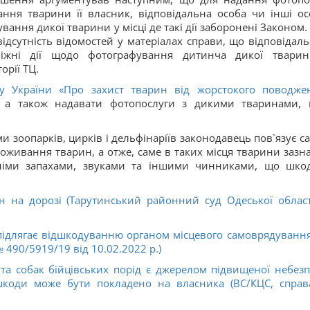
ння тварини її власник, відповідальна особа чи інші ос
ання дикої тварини у місці де такі дії заборонені Законом.
 відсутність відомостей у матеріалах справи, що відповідал
жні дії щодо фотографування дитинча дикої твари
орії ТЦ.
ну України «Про захист тварин від жорстокого поводже
, а також надавати фотопослуги з дикими тваринами, 
зоопарків, цирків і дельфінаріїв законодавець пов`язує са
роживання тварин, а отже, саме в таких місця тварини зазн
онніми запахами, звуками та іншими чинниками, що шко
 на дорозі (Тарутинський районний суд Одеської облас
ідлягає відшкодуванню органом місцевого самоврядування
№ 490/5919/19 від 10.02.2022 р.)
та собак бійцівських порід є джерелом підвищеної небезп
коди може бути покладено на власника (ВС/КЦС, спра