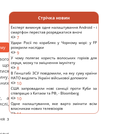
Стрічка новин
Експерт вимкнув одне налаштування Android – і
смартфон перестав розряджатися вночі
7
Удари Росії по кораблях у Чорному морі: у FP
аму
розкрили наслідки
9
У чому полягає користь волоських горіхів для
вого
серця, мозку та зміцнення імунітету
, що
8
тися
В Генштабі ЗСУ повідомили, на яку суму країни
ину.
НАТО виділять Україні військової допомоги
ьних
10
США запровадили нові санкції проти Куби за
співпрацю з Китаєм та РФ, - Bloomberg
у, а
10
слі,
Одне налаштування, яке варто змінити всім
власникам нових телевізорів
11
ня з
Вчені виявили відбитки пальців на кераміці
віком 8000 років: що їх здивувало
10
слуг