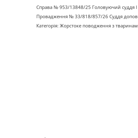
Справа № 953/13848/25 Головуючий суддя І і
Провадження № 33/818/857/26 Суддя допові
Категорія: Жорстоке поводження з тварина