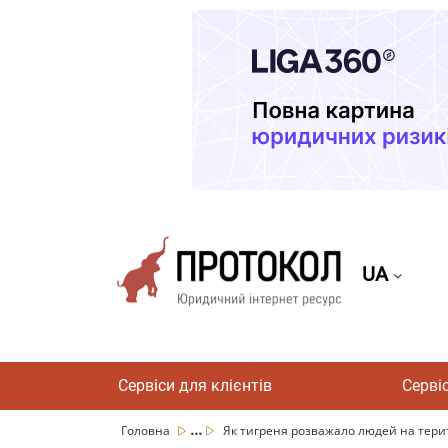
UA
Сервіси для клієнтів
Серві
...
Головна
Як тигреня розважало людей на територ