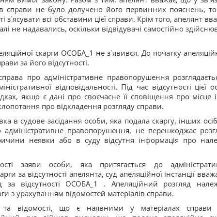
ів справи не було долучено його первинних пояснень, то
 з`ясувати всі обставини цієї справи. Крім того, апелянт вва
лі не надавались, оскільки відвідувачі самостійно здійсню
еляційної скарги ОСОБА_1 не з`явився. До початку апеляцій
рави за його відсутності.
права про адміністративне правопорушення розглядаєть
іністративної відповідальності. Під час відсутності цієї о
ках, якщо є дані про своєчасне її сповіщення про місце і
 клопотання про відкладення розгляду справи.
ка в судове засідання особи, яка подала скаргу, інших осіб,
о адміністративне правопорушення, не перешкоджає розг
причини неявки або в суду відсутня інформація про нал
сті заяви особи, яка притягається до адміністрати
рги за відсутності апелянта, суд апеляційної інстанції вваж
 за відсутності ОСОБА_1 . Апеляційний розгляд нале
ги з урахуванням відомостей матеріалів справи.
и та відомості, що є наявними у матеріалах справи