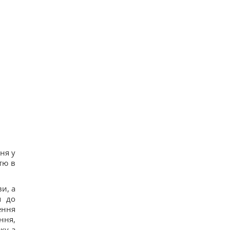
ня у
стю в
и, а
я до
ення
ння,
ку з