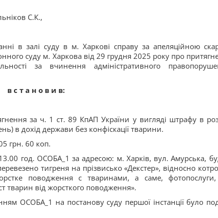
ьніков С.К.,
нні в залі суду в м. Харкові справу за апеляційною
ска
нного суду м. Харкова від 29 грудня 2025 року про притягн
альності за вчинення адміністративного правопоруше
в с т а н о в и в:
нення за ч. 1 ст. 89 КпАП України у вигляді штрафу в роз
ень) в дохід держави без конфіскації тварини.
5 грн. 60 коп.
.00 год. ОСОБА_1 за адресою: м. Харків, вул. Амурська, буд
перевезено тигреня на прізвисько «Декстер», відносно котро
орстке поводження с тваринами, а саме, фотопослуги
ст тварин від жорсткого поводження».
ням ОСОБА_1 на постанову суду першої інстанції було по