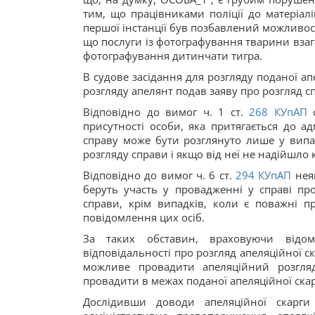
тим, що працівниками поліції до матеріал
першої інстанції був позбавлений можливості
що послуги із фотографування тварини взага
фотографування дитинчати тигра.
В судове засідання для розгляду поданої ап
розгляду апелянт подав заяву про розгляд сп
Відповідно до вимог ч. 1 ст.
268
КУпАП
с
присутності особи, яка притягається до адм
справу може бути розглянуто лише у випад
розгляду справи і якщо від неї не надійшло
Відповідно до вимог ч. 6 ст.
294
КУпАП
неяв
беруть участь у провадженні у справі пр
справи, крім випадків, коли є поважні 
повідомлення цих осіб.
За таких обставин, враховуючи відомо
відповідальності про розгляд апеляційної ска
можливе провадити апеляційний розгляд
провадити в межах поданої апеляційної скар
Дослідивши доводи апеляційної скарг