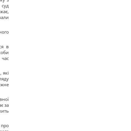
 суд
жає,
вали
ного
ся в
соби
 час
 які
ляду
ежне
вної
ає за
жить
 про