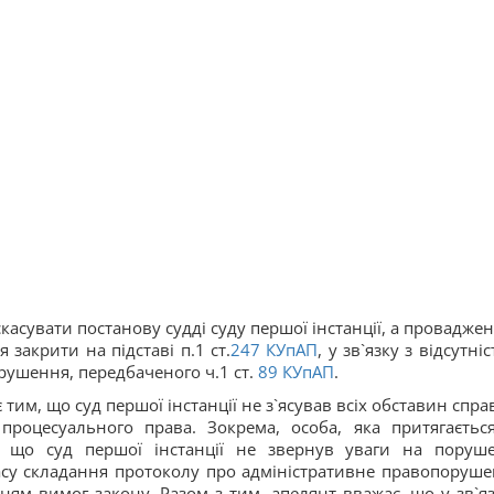
скасувати постанову судді суду першої інстанції, а проваджен
закрити на підставі п.1 ст.
247
КУпАП
, у зв`язку з відсутні
рушення, передбаченого ч.1 ст.
89
КУпАП
.
тим, що суд першої інстанції не з`ясував всіх обставин справ
роцесуального права. Зокрема, особа, яка притягаєтьс
ає, що суд першої інстанції не звернув уваги на поруш
у складання протоколу про адміністративне правопоруше
ям вимог закону. Разом з тим, апелянт вважає, що у зв`яз