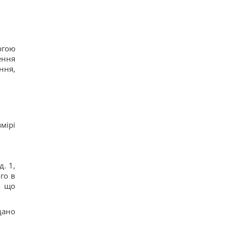
ргою
ення
ння,
мірі
. 1,
го в
, що
дано