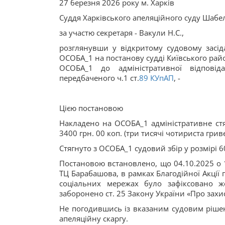
27 березня 2026 року м. Харків
Суддя Харківського апеляційного суду Шабел
за участю секретаря - Вакули Н.С.,
розглянувши у відкритому судовому засіда
ОСОБА_1 на постанову судді Київського райо
ОСОБА_1 до адміністративної відповід
передбаченого ч.1 ст.
89
КУпАП
, -
Цією постановою
Накладено на ОСОБА_1 адміністративне стяг
3400 грн. 00 коп. (три тисячі чотириста грив
Стягнуто з ОСОБА_1 судовий збір у розмірі 60
Постановою встановлено, що 04.10.2025 о 13
ТЦ Барабашова, в рамках Благодійної Акції 
соціальних мережах було зафіксовано ж
заборонено ст. 25 Закону України «Про захи
Не погодившись із вказаним судовим рішен
апеляційну скаргу.