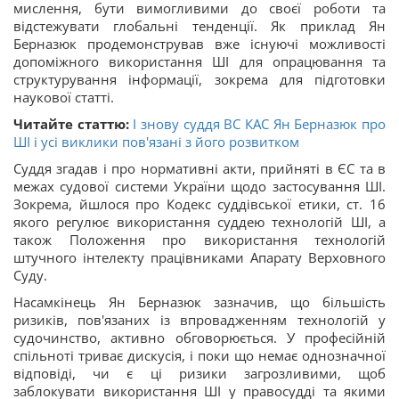
мислення, бути вимогливими до своєї роботи та
відстежувати глобальні тенденції. Як приклад Ян
Берназюк продемонстрував вже існуючі можливості
допоміжного використання ШІ для опрацювання та
структурування інформації, зокрема для підготовки
наукової статті.
Читайте статтю:
І знову суддя ВС КАС Ян Берназюк про
ШІ і усі виклики пов'язані з його розвитком
Суддя згадав і про нормативні акти, прийняті в ЄС та в
межах судової системи України щодо застосування ШІ.
Зокрема, йшлося про Кодекс суддівської етики, ст. 16
якого регулює використання суддею технологій ШІ, а
також Положення про використання технологій
штучного інтелекту працівниками Апарату Верховного
Суду.
Насамкінець Ян Берназюк зазначив, що більшість
ризиків, пов'язаних із впровадженням технологій у
судочинство, активно обговорюється. У професійній
спільноті триває дискусія, і поки що немає однозначної
відповіді, чи є ці ризики загрозливими, щоб
заблокувати використання ШІ у правосудді та якими