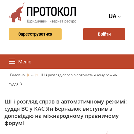
UA
Зареєструватися
Ввійти
Меню
...
Головна
ШІ і розгляд справ в автоматичному режимі:
суддя В...
ШІ і розгляд справ в автоматичному режимі:
суддя ВС у КАС Ян Берназюк виступив з
доповіддю на міжнародному правничому
форумі