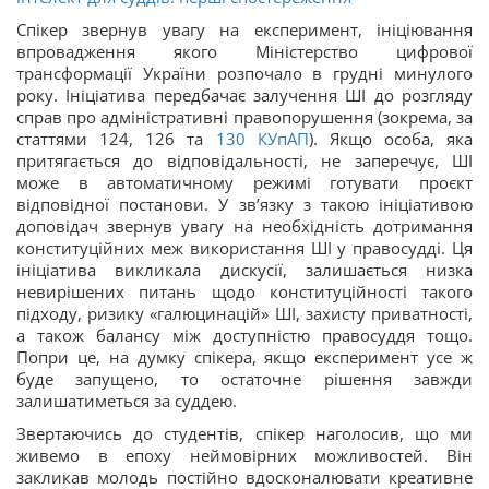
Спікер звернув увагу на експеримент, ініціювання
впровадження якого Міністерство цифрової
трансформації України розпочало в грудні минулого
року. Ініціатива передбачає залучення ШІ до розгляду
справ про адміністративні правопорушення (зокрема, за
статтями 124, 126 та
130
КУпАП
). Якщо особа, яка
притягається до відповідальності, не заперечує, ШІ
може в автоматичному режимі готувати проєкт
відповідної постанови. У зв’язку з такою ініціативою
доповідач звернув увагу на необхідність дотримання
конституційних меж використання ШІ у правосудді. Ця
ініціатива викликала дискусії, залишається низка
невирішених питань щодо конституційності такого
підходу, ризику «галюцинацій» ШІ, захисту приватності,
а також балансу між доступністю правосуддя тощо.
Попри це, на думку спікера, якщо експеримент усе ж
буде запущено, то остаточне рішення завжди
залишатиметься за суддею.
Звертаючись до студентів, спікер наголосив, що ми
живемо в епоху неймовірних можливостей. Він
закликав молодь постійно вдосконалювати креативне