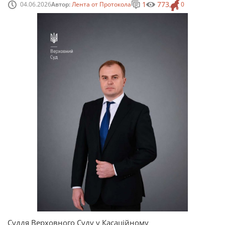
1
773
04.06.2026
Автор:
Лента от Протокола
0
Суддя Верховного Суду у Касаційному