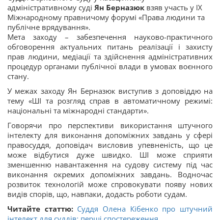
адміністративному суді
Ян Берназюк
взяв участь у ІХ
Міжнародному правничому форумі «Права людини та
публічне врядування».
Мета заходу – забезпечення науково-практичного
обговорення актуальних питань реалізації і захисту
прав людини, медіації та здійснення адміністративних
процедур органами публічної влади в умовах воєнного
стану.
У межах заходу Ян Берназюк виступив з доповіддю на
тему «ШІ та розгляд справ в автоматичному режимі:
національні та міжнародні стандарти».
Говорячи про перспективи використання штучного
інтелекту для виконання допоміжних завдань у сфері
правосуддя, доповідач висловив упевненість, що це
може відбутися дуже швидко. ШІ може сприяти
зменшенню навантаження на судову систему під час
виконання окремих допоміжних завдань. Водночас
розвиток технологій може спровокувати появу нових
видів спорів, що, навпаки, додасть роботи судам.
Читайте статтю:
Суддя Олена Кібенко про штучний
інтелект для суддів: перші спостереження