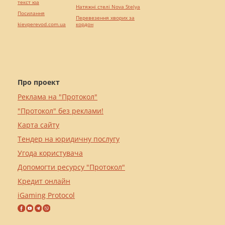
текст юа
Натяжні стелі Nova Stelya
Посилання
Перевезення хворих за
kievperevod.com.ua
кордон
Про проект
Реклама на "Протокол"
"Протокол" без реклами!
Карта сайту
Тендер на юридичну послугу
Угода користувача
Допомогти ресурсу "Протокол"
Кредит онлайн
iGaming Protocol