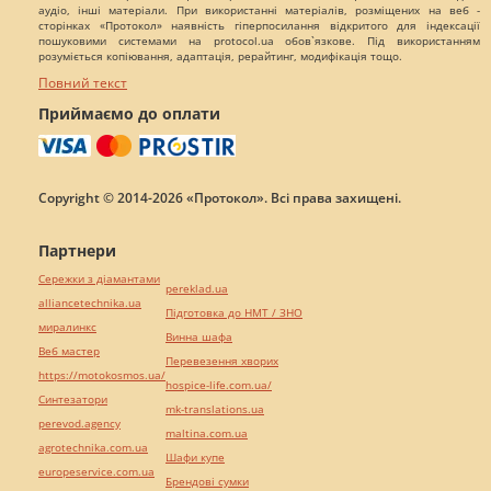
аудіо, інші матеріали. При використанні матеріалів, розміщених на веб -
сторінках «Протокол» наявність гіперпосилання відкритого для індексації
пошуковими системами на protocol.ua обов`язкове. Під використанням
розуміється копіювання, адаптація, рерайтинг, модифікація тощо.
Повний текст
Приймаємо до оплати
Copyright © 2014-2026 «Протокол». Всі права захищені.
Партнери
Сережки з діамантами
pereklad.ua
alliancetechnika.ua
Підготовка до НМТ / ЗНО
миралинкс
Винна шафа
Веб мастер
Перевезення хворих
https://motokosmos.ua/
hospice-life.com.ua/
Синтезатори
mk-translations.ua
perevod.agency
maltina.com.ua
agrotechnika.com.ua
Шафи купе
europeservice.com.ua
Брендові сумки