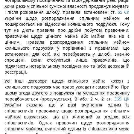
нотаріальному посвідченню та (або) державній реєстрації.
Хоча режим спільної сумісної власності продовжує існувати
і після розірвання шлюбу, правила, встановлені ст.
65
СК
України щодо розпоряджання спільним майном не
поширюються на відносини колишнього подружжя. Тому
тут не діють правила про дрібні побутові правочини,
правочини щодо цінного майна або майна, яке не є
цінним. Правила розпоряджання спільним майном
колишнього подружжя у порівнянні з правилами, що
встановлені для осіб, які перебувають у шлюбі, значно
спрощені. Вони стосуються лише правочинів, що
підлягають нотаріальному посвідченню та (або) державній
реєстрації.
Усі інші договори щодо спільного майна кожен з
колишнього подружжя має право укладати самостійно. При
цьому згода другого з подружжя на укладення правочину
передбачається (презумується). В абз. 2 ч. 2 ст.
369
ЦК
України сказано, що у разі вчинення одним із
співвласників правочину щодо розпоряджання спільним
майном вважається, що він вчинений за згодою всіх
співвласників. Однак правочин щодо розпоряджання
спільним майном, вчинений одним із співвласників може