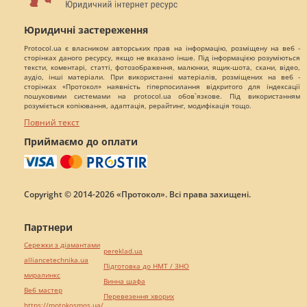
Юридичні застереження
Protocol.ua є власником авторських прав на інформацію, розміщену на веб -
сторінках даного ресурсу, якщо не вказано інше. Під інформацією розуміються
тексти, коментарі, статті, фотозображення, малюнки, ящик-шота, скани, відео,
аудіо, інші матеріали. При використанні матеріалів, розміщених на веб -
сторінках «Протокол» наявність гіперпосилання відкритого для індексації
пошуковими системами на protocol.ua обов`язкове. Під використанням
розуміється копіювання, адаптація, рерайтинг, модифікація тощо.
Повний текст
Приймаємо до оплати
Copyright © 2014-2026 «Протокол». Всі права захищені.
Партнери
Сережки з діамантами
pereklad.ua
alliancetechnika.ua
Підготовка до НМТ / ЗНО
миралинкс
Винна шафа
Веб мастер
Перевезення хворих
https://motokosmos.ua/