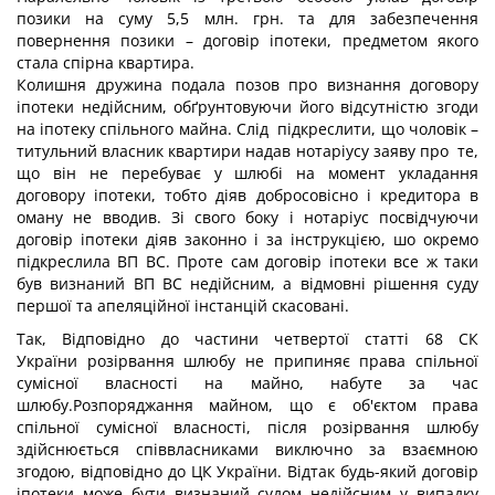
позики на суму 5,5 млн. грн. та для забезпечення
повернення позики – договір іпотеки, предметом якого
стала спірна квартира.
Колишня дружина подала позов про визнання договору
іпотеки недійсним, обґрунтовуючи його відсутністю згоди
на іпотеку спільного майна. Слід підкреслити, що чоловік –
титульний власник квартири надав нотаріусу заяву про те,
що він не перебуває у шлюбі на момент укладання
договору іпотеки, тобто діяв добросовісно і кредитора в
оману не вводив. Зі свого боку і нотаріус посвідчуючи
договір іпотеки діяв законно і за інструкцією, шо окремо
підкреслила ВП ВС. Проте сам договір іпотеки все ж таки
був визнаний ВП ВС недійсним, а відмовні рішення суду
першої та апеляційної інстанцій скасовані.
Так, Відповідно до частини четвертої статті 68 СК
України розірвання шлюбу не припиняє права спільної
сумісної власності на майно, набуте за час
шлюбу.Розпоряджання майном, що є об'єктом права
спільної сумісної власності, після розірвання шлюбу
здійснюється співвласниками виключно за взаємною
згодою, відповідно до ЦК України. Відтак будь-який договір
іпотеки може бути визнаний судом недійсним у випадку