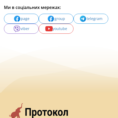
Ми в соціальних мережах:
page
group
telegram
viber
youtube