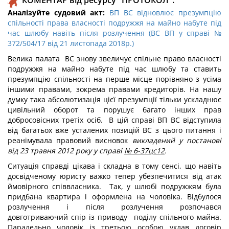
КОМЕНТАР від ресурсу "ПРОТОКОЛ":
Аналізуйте судовий акт:
ВП ВС відновлює презумпцію
спільності права власності подружжя на майно набуте під
час шлюбу навіть після розлучення (ВС ВП у справі №
372/504/17 від 21 листопада 2018р.)
Велика палата ВС знову звеличує спільне право власності
подружжя на майно набуте під час шлюбу та ставить
презумпцію спільності на перше місце порівняно з усіма
іншими правами, зокрема правами кредиторів. На нашу
думку така абсолютизація цієї презумпції тільки ускладнює
цивільний оборот та порушує багато інших прав
добросовісних третіх осіб. В цій справі ВП ВС відступила
від багатьох вже усталених позицій ВС з цього питання і
реанімувала правовий висновок
викладений у постанові
від 23 травня 2012 року у справі
№ 6-37цс12
.
Ситуація справді цікава і складна в тому сенсі, що навіть
досвідченому юристу важко тепер убезпечитися від атак
ймовірного співвласника. Так, у шлюбі подружжям була
придбана квартира і оформлена на чоловіка. Відбулося
розлучення і після розлучення розпочався
довготриваючий спір із приводу поділу спільного майна.
Паралельно чоловік із третьою особою уклав договір