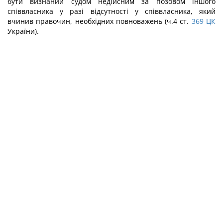
бути визнаний судом недійсним за позовом іншого
співвласника у разі відсутності у співвласника, який
вчинив правочин, необхідних повноважень (ч.4 ст.
369
ЦК
України).