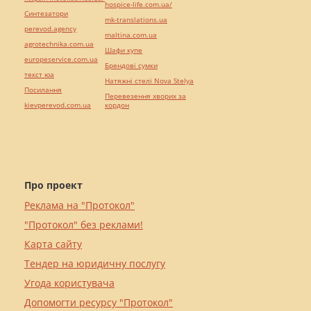
hospice-life.com.ua/
Синтезатори
mk-translations.ua
perevod.agency
maltina.com.ua
agrotechnika.com.ua
Шафи купе
europeservice.com.ua
Брендові сумки
текст юа
Натяжні стелі Nova Stelya
Посилання
Перевезення хворих за
kievperevod.com.ua
кордон
Про проект
Реклама на "Протокол"
"Протокол" без реклами!
Карта сайту
Тендер на юридичну послугу
Угода користувача
Допомогти ресурсу "Протокол"