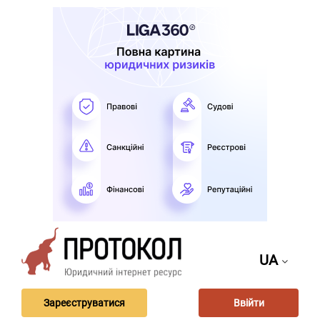
UA
Зареєструватися
Ввійти