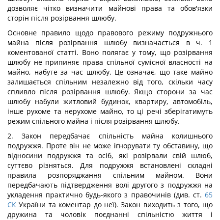
дозволяє чітко визначити майнові права та обов'язки
сторін після розірвання шлюбу.
Основне правило щодо правового режиму подружнього
майна після розірвання шлюбу визначається в ч. 1
коментованої статті. Воно полягає у тому, що розірвання
шлюбу не припиняє права спільної сумісної власності на
майно, набуте за час шлюбу. Це означає, що таке майно
залишається спільним незалежно від того, скільки часу
спливло після розірвання шлюбу. Якщо сторони за час
шлюбу набули житловий будинок, квартиру, автомобіль,
інше рухоме та нерухоме майно, то ці речі зберігатимуть
режим спільного майна і після розірвання шлюбу.
2. Закон передбачає спільність майна колишнього
подружжя. Проте він не може ігнорувати ту обставину, що
відносини подружжя та осіб, які розірвали свій шлюб,
суттєво різняться. Для подружжя встановлені складні
правила розпоряджання спільним майном. Вони
передбачають підтвердження волі другого з подружжя на
укладення практично будь-якого з правочинів (див. ст.
65
СК
України та коментар до неї). Закон виходить з того, що
дружина та чоловік поєднанні спільністю життя і