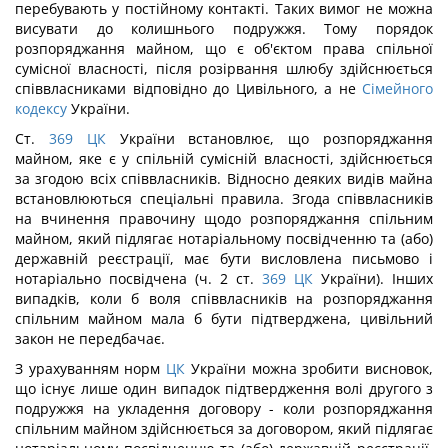
перебувають у постійному контакті. Таких вимог не можна
висувати до колишнього подружжя. Тому порядок
розпоряджання майном, що є об'єктом права спільної
сумісної власності, після розірвання шлюбу здійснюється
співвласниками відповідно до Цивільного, а не
Сімейного
кодексу
України.
Ст.
369
ЦК
України встановлює, що розпоряджання
майном, яке є у спільній сумісній власності, здійснюється
за згодою всіх співвласників. Відносно деяких видів майна
встановлюються спеціальні правила. Згода співвласників
на вчинення правочину щодо розпоряджання спільним
майном, який підлягає нотаріальному посвідченню та (або)
державній реєстрації, має бути висловлена письмово і
нотаріально посвідчена (ч. 2 ст.
369
ЦК
України). Інших
випадків, коли б воля співвласників на розпоряджання
спільним майном мала б бути підтверджена, цивільний
закон не передбачає.
З урахуванням норм
ЦК
України можна зробити висновок,
що існує лише один випадок підтвердження волі другого з
подружжя на укладення договору - коли розпоряджання
спільним майном здійснюється за договором, який підлягає