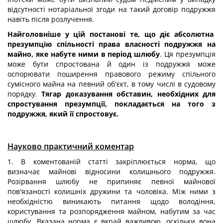
відсутності нотаріальної згоди на такий договір подружжя
навіть після розлучення.
Найголовніше у цій постанові те, що діє абсолютна
презумпцію спільності права власності подружжя на
майно, яке набуте ними в період шлюбу
. Ця презумпція
може бути спростована й один із подружжя може
оспорювати поширення правового режиму спільного
сумісного майна на певний об'єкт, в тому числі в судовому
порядку.
Тягар доказування обставин, необхідних для
спростування презумпції, покладається на того з
подружжя, який її спростовує.
Науково практичний коментар
1. В коментованій статті закріплюється норма, що
визначає майнові відносини колишнього подружжя.
Розірвання шлюбу не припиняє певної майнової
пов'язаності колишніх дружини та чоловіка. Між ними з
необхідністю виникають питання щодо володіння,
користування та розпорядження майном, набутим за час
шлюбу. Вказана норма є вкрай важливою, оскільки вона