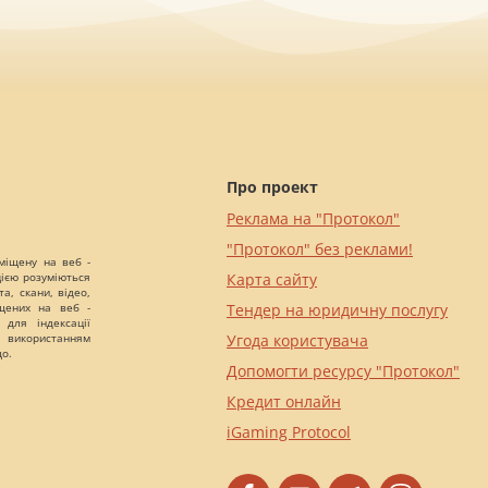
Про проект
Реклама на "Протокол"
"Протокол" без реклами!
міщену на веб -
цією розуміються
Карта сайту
а, скани, відео,
іщених на веб -
Тендер на юридичну послугу
 для індексації
 використанням
Угода користувача
що.
Допомогти ресурсу "Протокол"
Кредит онлайн
iGaming Protocol