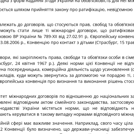
е одна з форм надання згоди України на обов'язковість для неї м
юється шляхом прийняття закону про ратифікацію, невід'ємною ч
лежать до договорів, що стосуються прав, свобод та обов'язк
 можуть стати лише ті міжнародні договори, що ратифікова
ою ВР України № 789-ХІІ від 27.02.91 р, Європейську конвенц
03.08.2006 р., Конвенцію про контакт з дітьми (Страсбург, 15 тр
вори, які закріплюють права, свободи та обов'язки особи в сім
асбург, 24 квітня 1967 р.). Деякі норми цієї Конвенції не в
ена посередницька, комерційна діяльність щодо усиновлення (с
кладів, куди можуть звернутись за допомогою чи порадою ті, 
 Європейська конвенція про визнання та виконання рішень стос
ритет міжнародних договорів по відношенню до національних з
новлені відповідним актом сімейного законодавства, застосову
нодавстві України містяться норми, що не відповідають 
 мають керуватися в такому випадку нормами відповідного міжна
йній сфері має важливе значення. Наприклад, свого часу ціл
 12 Конвенції було визначено, що держави-учасниці забезпечу