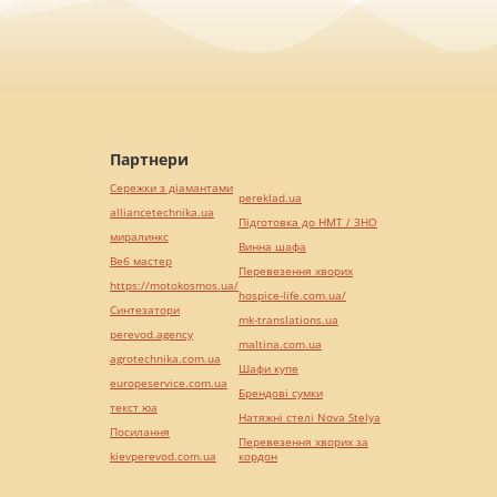
Партнери
Сережки з діамантами
pereklad.ua
alliancetechnika.ua
Підготовка до НМТ / ЗНО
миралинкс
Винна шафа
Веб мастер
Перевезення хворих
https://motokosmos.ua/
hospice-life.com.ua/
Синтезатори
mk-translations.ua
perevod.agency
maltina.com.ua
agrotechnika.com.ua
Шафи купе
europeservice.com.ua
Брендові сумки
текст юа
Натяжні стелі Nova Stelya
Посилання
Перевезення хворих за
kievperevod.com.ua
кордон