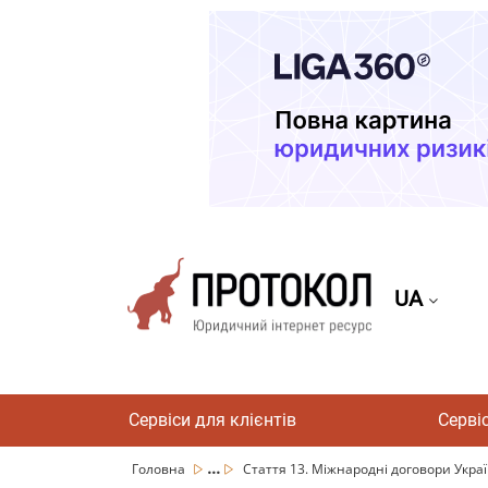
UA
Сервіси для клієнтів
Серві
...
Головна
Стаття 13. Міжнародні договори Укра