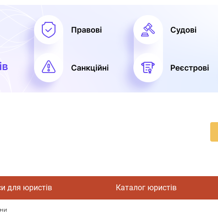
си для юристів
Каталог юристів
їни