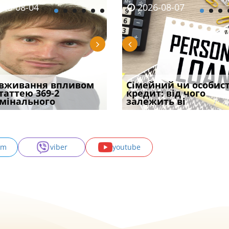
08-06
26-08-04
2026-08-05
2026-08-06
2026-08-04
2026-08-07
2026-07-30
уд встановив для
вживання впливом
Чи потрібна ФОП
Документи, на яких не
Переоформлення
Сімейний чи особис
Восьмий ААС фак
одування шкоди
статтею 369-2
печатка у 2026 році:
проставляється
відстрочки за іншою
кредит: від чого
підтвердив, що 
с
мінального
правила засто
апостиль: пер
підставою: нов
залежить ві
може скас
am
viber
youtube