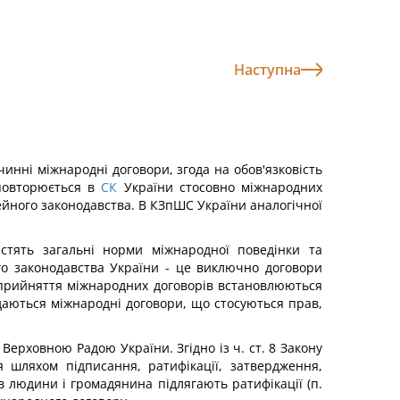
Наступна
инні міжнародні договори, згода на обов'язковість
 повторюється в
СК
України стосовно міжнародних
ейного законодавства. В КЗпШС України аналогічної
істять загальні норми міжнародної поведінки та
о законодавства України - це виключно договори
у прийняття міжнародних договорів встановлюються
ладаються міжнародні договори, що стосуються прав,
Верховною Радою України. Згідно із ч. ст. 8 Закону
 шляхом підписання, ратифікації, затвердження,
в людини і громадянина підлягають ратифікації (п.