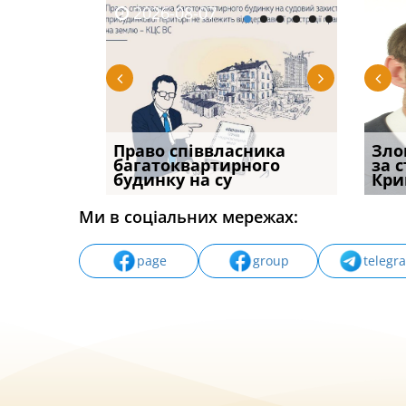
2026-08-07
2026-08-03
2026-
20
р, але
Право співвласника
Водії можуть отримати
Якщо с
Зло
илася: як
багатоквартирного
компенсацію за
відшк
за 
будинку на су
незаконні дії
наявні
Кри
Ми в соціальних мережах:
page
group
telegr