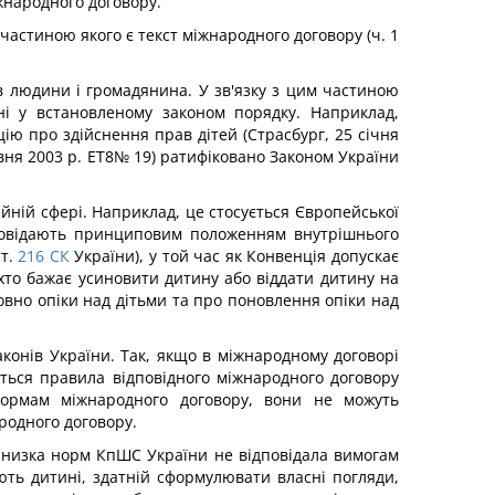
іжнародного договору.
астиною якого є текст міжнародного договору (ч. 1
ів людини і громадянина. У зв'язку з цим частиною
ні у встановленому законом порядку. Наприклад,
ію про здійснення прав дітей (Страсбург, 25 січня
авня 2003 р. ЕТ8№ 19) ратифіковано Законом України
ейній сфері. Наприклад, це стосується Європейської
ідповідають принциповим положенням внутрішнього
т.
216
СК
України), у той час як Конвенція допускає
хто бажає усиновити дитину або віддати дитину на
овно опіки над дітьми та про поновлення опіки над
аконів України. Так, якщо в міжнародному договорі
ються правила відповідного міжнародного договору
нормам міжнародного договору, вони не можуть
родного договору.
а низка норм КпШС України не відповідала вимогам
ють дитині, здатній сформулювати власні погляди,