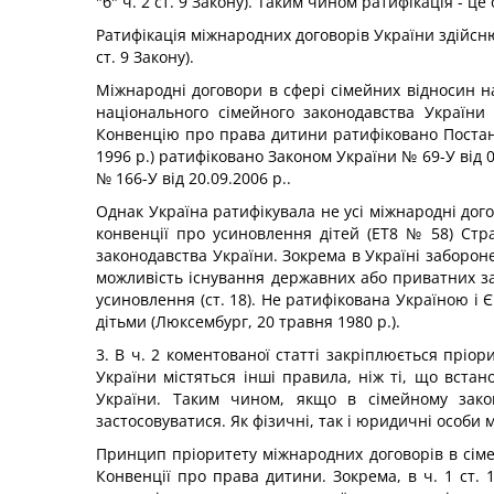
"б" ч. 2 ст. 9 Закону). Таким чином ратифікація - ц
Ратифікація міжнародних договорів України здійсн
ст. 9 Закону).
Міжнародні договори в сфері сімейних відносин на
національного сімейного законодавства України
Конвенцію про права дитини ратифіковано Постанов
1996 р.) ратифіковано Законом України № 69-У від 
№ 166-У від 20.09.2006 р..
Однак Україна ратифікувала не усі міжнародні дого
конвенції про усиновлення дітей (ЕТ8 № 58) Стр
законодавства України. Зокрема в Україні заборон
можливість існування державних або приватних за
усиновлення (ст. 18). Не ратифікована Україною і
дітьми (Люксембург, 20 травня 1980 р.).
3. В ч. 2 коментованої статті закріплюється пріо
України містяться інші правила, ніж ті, що вста
України. Таким чином, якщо в сімейному зако
застосовуватися. Як фізичні, так і юридичні особи
Принцип пріоритету міжнародних договорів в сіме
Конвенції про права дитини. Зокрема, в ч. 1 ст.