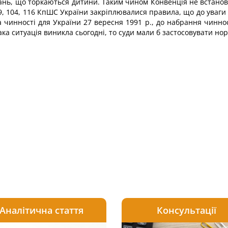
итань, що торкаються дитини. Таким чином Конвенція не встан
 69, 104, 116 КпШС України закріплювалися правила, що до уваг
а чинності для України 27 вересня 1991 р., до набрання чинн
така ситуація виникла сьогодні, то суди мали б застосовувати но
Аналітична стаття
Консультації