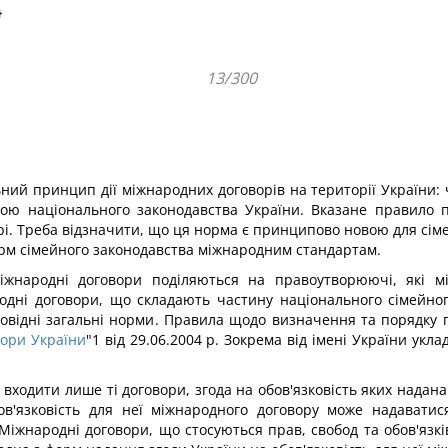
}
13/300
ий принцип дії міжнародних договорів на території України: ч
ою національного законодавства України. Вказане правило
рі. Треба відзначити, що ця норма є принципово новою для сім
орм сімейного законодавства міжнародним стандартам.
іжнародні договори поділяються на правоутворюючі, які м
одні договори, що складають частину національного сімейног
дповідні загальні норми. Правила щодо визначення та порядк
вори України
"1 від 29.06.2004 р. Зокрема від імені України ук
входити лише ті договори, згода на обов'язковість яких надана 
ов'язковість для неї міжнародного договору може надаватися
іжнародні договори, що стосуються прав, свобод та обов'язкі