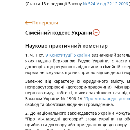
{Стаття 13 в редакції Закону
№ 524-V від 22.12.2006
Попередня
Сімейний кодекс України
Науково практичний коментар
1. ч. 1 ст.
9
Конституції України
визначений загальн
яких надана Верховною Радою України, є частин
договорів, що регулюють відносини в сімейній сфе
норми не існувало, що не сприяло відповідності н
Залежно від характеру їх юридичного змісту, м
неправоутворюючі (договори-правочини). Міжнар
першого виду, тобто ті, в яких закріплюються ві
Законом України № 1906-1V "
Про міжнародні дого
свобод та обов'язків людини і громадянина.
2. До національного законодавства України можуть 
"Про міжнародні договори" згода України на об
прийняття договору або приєднання до договору. М