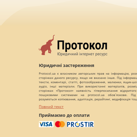
Юридичні застереження
Protocol.ua є власником авторських прав на інформацію, роз
сторінках даного ресурсу, якщо не вказано інше. Під інформа
тексти, коментарі, статті, фотозображення, малюнки, ящик-шот
аудіо, інші матеріали. При використанні матеріалів, розм
сторінках «Протокол» наявність гіперпосилання відкритого
пошуковими системами на protocol.ua обов`язкове. Під
розуміється копіювання, адаптація, рерайтинг, модифікація то
Повний текст
Приймаємо до оплати