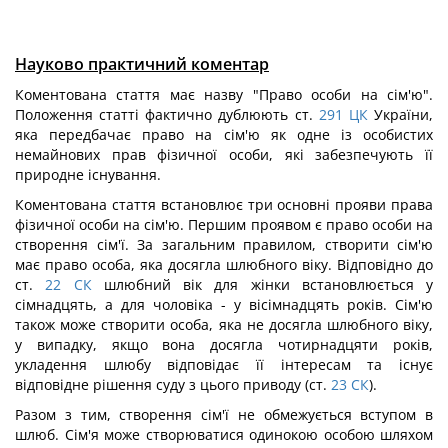
Науково практичний коментар
Коментована стаття має назву "Право особи на сім'ю".
Положення статті фактично дублюють ст.
291
ЦК
України,
яка передбачає право на сім'ю як одне із особистих
немайнових прав фізичної особи, які забезпечують її
природне існування.
Коментована стаття встановлює три основні прояви права
фізичної особи на сім'ю. Першим проявом є право особи на
створення сім'ї. За загальним правилом, створити сім'ю
має право особа, яка досягла шлюбного віку. Відповідно до
ст.
22
СК
шлюбний вік для жінки встановлюється у
сімнадцять, а для чоловіка - у вісімнадцять років. Сім'ю
також може створити особа, яка не досягла шлюбного віку,
у випадку, якщо вона досягла чотирнадцяти років,
укладення шлюбу відповідає її інтересам та існує
відповідне рішення суду з цього приводу (ст.
23
СК
).
Разом з тим, створення сім'ї не обмежується вступом в
шлюб. Сім'я може створюватися одинокою особою шляхом