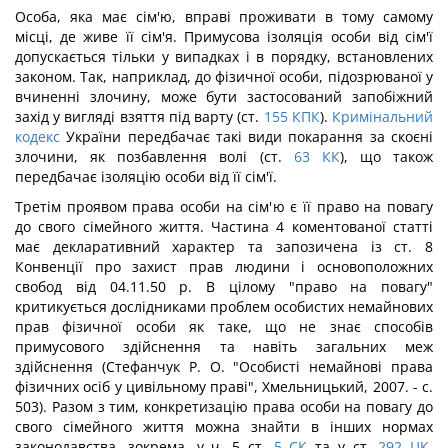
Особа, яка має сім'ю, вправі проживати в тому самому
місці, де живе її сім'я. Примусова ізоляція особи від сім'ї
допускається тільки у випадках і в порядку, встановлених
законом. Так, наприклад, до фізичної особи, підозрюваної у
вчиненні злочину, може бути застосований запобіжний
захід у вигляді взяття під варту (ст.
155
КПК
).
Кримінальний
кодекс
України передбачає такі види покарання за скоєні
злочини, як позбавлення волі (ст.
63
КК
), що також
передбачає ізоляцію особи від її сім'ї.
Третім проявом права особи на сім'ю є її право на повагу
до свого сімейного життя. Частина 4 коментованої статті
має декларативний характер та запозичена із ст. 8
Конвенції про захист прав людини і основоположних
свобод від 04.11.50 р. В цілому "право на повагу"
критикується дослідниками проблем особистих немайнових
прав фізичної особи як таке, що не знає способів
примусового здійснення та навіть загальних меж
здійснення (Стефанчук Р. О. "Особисті немайнові права
фізичних осіб у цивільному праві", Хмельницький, 2007. - с.
503). Разом з тим, конкретизацію права особи на повагу до
свого сімейного життя можна знайти в інших нормах
законодавства, зокрема, у ч. 5 ст.
5
СК
та у ст.
292
ЦК
,