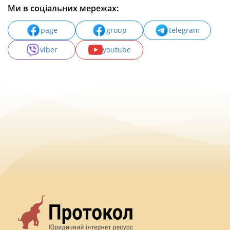
Ми в соціальних мережах:
page
group
telegram
viber
youtube