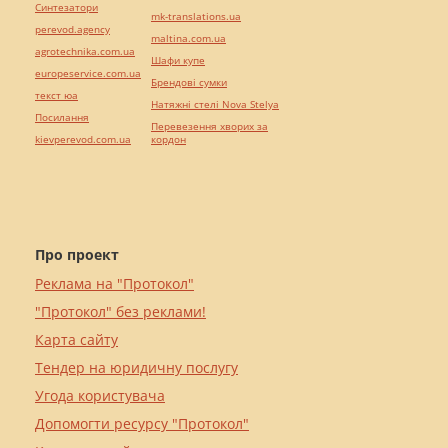
Синтезатори
mk-translations.ua
perevod.agency
maltina.com.ua
agrotechnika.com.ua
Шафи купе
europeservice.com.ua
Брендові сумки
текст юа
Натяжні стелі Nova Stelya
Посилання
Перевезення хворих за
kievperevod.com.ua
кордон
Про проект
Реклама на "Протокол"
"Протокол" без реклами!
Карта сайту
Тендер на юридичну послугу
Угода користувача
Допомогти ресурсу "Протокол"