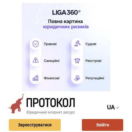
UA
Зареєструватися
Ввійти