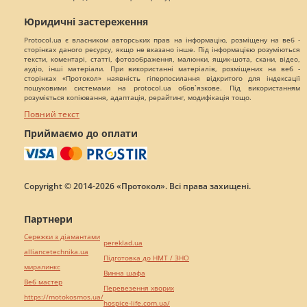
Юридичні застереження
Protocol.ua є власником авторських прав на інформацію, розміщену на веб -
сторінках даного ресурсу, якщо не вказано інше. Під інформацією розуміються
тексти, коментарі, статті, фотозображення, малюнки, ящик-шота, скани, відео,
аудіо, інші матеріали. При використанні матеріалів, розміщених на веб -
сторінках «Протокол» наявність гіперпосилання відкритого для індексації
пошуковими системами на protocol.ua обов`язкове. Під використанням
розуміється копіювання, адаптація, рерайтинг, модифікація тощо.
Повний текст
Приймаємо до оплати
Copyright © 2014-2026 «Протокол». Всі права захищені.
Партнери
Сережки з діамантами
pereklad.ua
alliancetechnika.ua
Підготовка до НМТ / ЗНО
миралинкс
Винна шафа
Веб мастер
Перевезення хворих
https://motokosmos.ua/
hospice-life.com.ua/