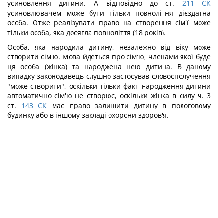
усиновлення дитини. А відповідно до ст.
211
СК
усиновлювачем може бути тільки повнолітня дієздатна
особа. Отже реалізувати право на створення сім'ї може
тільки особа, яка досягла повноліття (18 років).
Особа, яка народила дитину, незалежно від віку може
створити сім'ю. Мова йдеться про сім'ю, членами якої буде
ця особа (жінка) та народжена нею дитина. В даному
випадку законодавець слушно застосував словосполучення
"може створити", оскільки тільки факт народження дитини
автоматично сім'ю не створює, оскільки жінка в силу ч. 3
ст.
143
СК
має право залишити дитину в пологовому
будинку або в іншому закладі охорони здоров'я.