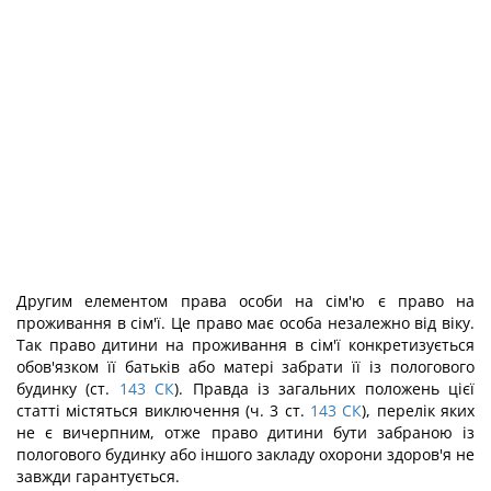
Другим елементом права особи на сім'ю є право на
проживання в сім'ї. Це право має особа незалежно від віку.
Так право дитини на проживання в сім'ї конкретизується
обов'язком її батьків або матері забрати її із пологового
будинку (ст.
143
СК
). Правда із загальних положень цієї
статті містяться виключення (ч. 3 ст.
143
СК
), перелік яких
не є вичерпним, отже право дитини бути забраною із
пологового будинку або іншого закладу охорони здоров'я не
завжди гарантується.