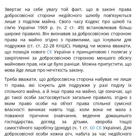
Звертає на себе увагу той факт, що в законі права
добросовісної сторони недійсного шлюбу пов'язуються
лише з поділом майна. Свого часу Кодекс про шлюб та
сім'ю України 1969 р. (ч. 2 ст. 49) встановлював більш
широке правило. Він визнавав за добросовісною стороною
права на майно згідно з правилами, що існували для
подружжя (ст. ст. 22-28 КпШС). Навряд чи можна вважати,
що позиція нового
СК
України є принциповою і полягає у
закріпленні за добросовісною стороною меншого обсягу
майнових прав, ніж це було раніше. Можна припустити, що
мова йде лише про нечіткість закону.
Треба вважати, що добросовісна сторона набуває не лише
ті права, які існують для подружжя у разі поділу їх
спільного майна, а й інші права на майно. Це означає, що
до такої особи застосовується загальне правило, згідно з
яким право особи на об'єкт права спільної сумісної
власності виникає навіть тоді, коли вона не мала з
поважної причини (навчання, ведення домашнього
господарства, догляд за дітьми, хвороба тощо)
самостійного заробітку (доходу) (ч. 1 ст.
60
СК
України). Для
добросовісної особи кожна річ, набута за час недійсного