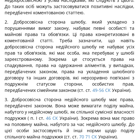
недобросовісною з усіма наслідками, які слідують з цього.
До таких осіб можуть застосовуватися позитивні наслідки,
передбачені коментованою статтею.
2. Добросовісна сторона шлюбу, який укладено з
порушеннями вимог закону, набуває певні особисті та
майнові права та обов'язки. Ці права конкретизовані в
коментованій статті. Треба зазначити, що навіть
добросовісна сторона недійсного шлюбу не набуває усіх
прав та обов'язків, які має особа, яка перебуває у шлюбі
зареєстрованому. Зокрема це стосується права на
спадкування, права на одержання аліментів, у випадках,
передбачених законом, права на укладення шлюбного
договору та інших договорів, які нерозривно пов'язані з
подружнім статусом сторони, особистих прав,
передбачених сімейним законом (ст. ст.
49-56
СК
України).
3. Добросовісна сторона недійсного шлюбу має права,
передбачені законом. Вона може вимагати поділу майна,
набутого у недійсному шлюбі, як спільної сумісної власності
подружжя ( п. І ст.
46
СК
України). Зокрема вона має право
на половину майна, набутого за час недійсного шлюбу. До
цієї особи застосовують й інші норми щодо поділу
спільного майна подружжя (ст. ст.
70
71
СК
України).