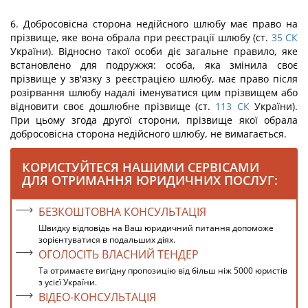
6. Добросовісна сторона недійсного шлюбу має право на
прізвище, яке вона обрала при реєстрації шлюбу (ст.
35
СК
України). Відносно такої особи діє загальне правило, яке
встановлено для подружжя: особа, яка змінила своє
прізвище у зв'язку з реєстрацією шлюбу, має право після
розірвання шлюбу надалі іменуватися цим прізвищем або
відновити своє дошлюбне прізвище (ст.
113
СК
України).
При цьому згода другої сторони, прізвище якої обрала
добросовісна сторона недійсного шлюбу, не вимагається.
КОРИСТУЙТЕСЯ НАШИМИ СЕРВІСАМИ
ДЛЯ ОТРИМАННЯ ЮРИДИЧНИХ ПОСЛУГ:
БЕЗКОШТОВНА КОНСУЛЬТАЦІЯ
Швидку відповідь на Ваш юридичний питання допоможе
зорієнтуватися в подальших діях.
ОГОЛОСІТЬ ВЛАСНИЙ ТЕНДЕР
Та отримаєте вигідну пропозицію від більш ніж 5000 юристів
з усієї України.
ВІДЕО-КОНСУЛЬТАЦІЯ