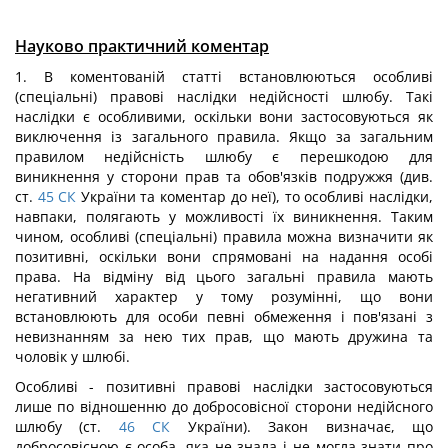
Науково практичний коментар
1. В коментованій статті встановлюються особливі
(спеціальні) правові наслідки недійсності шлюбу. Такі
наслідки є особливими, оскільки вони застосовуються як
виключення із загального правила. Якщо за загальним
правилом недійсність шлюбу є перешкодою для
виникнення у сторони прав та обов'язків подружжя (див.
ст.
45
СК
України та коментар до неї), то особливі наслідки,
навпаки, полягають у можливості їх виникнення. Таким
чином, особливі (спеціальні) правила можна визначити як
позитивні, оскільки вони спрямовані на надання особі
права. На відміну від цього загальні правила мають
негативний характер у тому розумінні, що вони
встановлюють для особи певні обмеження і пов'язані з
невизнанням за нею тих прав, що мають дружина та
чоловік у шлюбі.
Особливі - позитивні правові наслідки застосовуються
лише по відношенню до добросовісної сторони недійсного
шлюбу (ст.
46
СК
України). Закон визначає, що
добросовісною є особа, яка не знала і не могла знати про