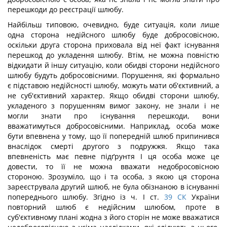
перешкоди до реєстрації шлюбу.
Найбільш типовою, очевидно, буде ситуація, коли лише
одна сторона недійсного шлюбу буде добросовісною,
оскільки друга сторона приховала від неї факт існування
перешкод до укладення шлюбу. Втім, не можна повністю
відкидати й іншу ситуацію, коли обидві сторони недійсного
шлюбу будуть добросовісними. Порушення, які формально
є підставою недійсності шлюбу, можуть мати об'єктивний, а
не суб'єктивний характер. Якщо обидві сторони шлюбу,
укладеного з порушенням вимог закону, не знали і не
могли знати про існування перешкоди, вони
вважатимуться добросовісними. Наприклад, особа може
бути впевнена у тому, що її попередній шлюб припинився
внаслідок смерті другого з подружжя. Якщо така
впевненість має певне підґрунтя І ця особа може це
довести, то її не можна вважати недобросовісною
стороною. Зрозуміло, що і та особа, з якою ця сторона
зареєструвала другий шлюб, не була обізнаною в існуванні
попереднього шлюбу. Згідно із ч. І ст.
39
СК
України
повторний шлюб є недійсним шлюбом, проте в
суб'єктивному плані жодна з його сторін не може вважатися