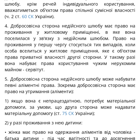
шлюбу, крім речей індивідуального користування,
вважатиметься об'єктом права спільної сумісної власності
(ч. 2 ст.
60
СК
України).
4. Добросовісна сторона недійсного шлюбу має право на
проживання у житловому приміщенні, в яке вона
поселилася у зв'язку з недійсним шлюбом. Право на
проживання у першу чергу стосується тих випадків, коли
особа вселиться у житлове приміщення, яке є об'єктом
права приватної власності другої сторони. У такому разі
вона набуває права користування чужим нерухомим
майном - сервітут.
5. Добросовісна сторона недійсного шлюбу може набувати
певні аліментні права. Зокрема добросовісна сторона має
право на утримання (аліменти):
1) якщо вона є непрацездатною, потребує матеріальної
допомоги, за умови, що друга сторона може надавати
матеріальну допомогу (ст.
75
СК
України);
2) у разі проживання з нею дитини:
• жінка має право на одержання аліментів від чоловіка -
батька дитини - під час вагітності та до досягнення