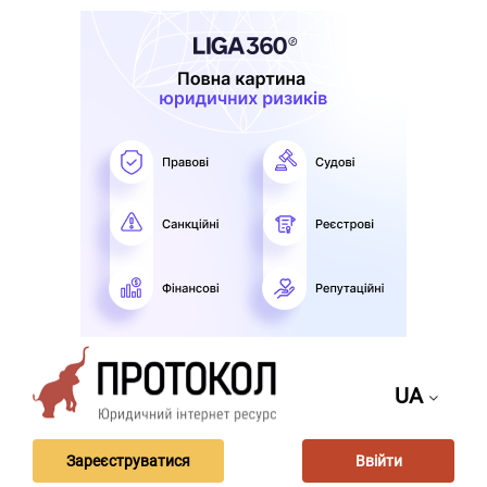
UA
Зареєструватися
Ввійти