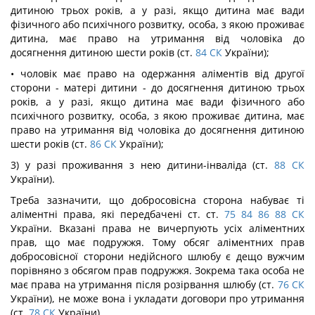
дитиною трьох років, а у разі, якщо дитина має вади
фізичного або психічного розвитку, особа, з якою проживає
дитина, має право на утримання від чоловіка до
досягнення дитиною шести років (ст.
84
СК
України);
• чоловік має право на одержання аліментів від другої
сторони - матері дитини - до досягнення дитиною трьох
років, а у разі, якщо дитина має вади фізичного або
психічного розвитку, особа, з якою проживає дитина, має
право на утримання від чоловіка до досягнення дитиною
шести років (ст.
86
СК
України);
3) у разі проживання з нею дитини-інваліда (ст.
88
СК
України).
Треба зазначити, що добросовісна сторона набуває ті
аліментні права, які передбачені ст. ст.
75
84
86
88
СК
України. Вказані права не вичерпують усіх аліментних
прав, що має подружжя. Тому обсяг аліментних прав
добросовісної сторони недійсного шлюбу є дещо вужчим
порівняно з обсягом прав подружжя. Зокрема така особа не
має права на утримання після розірвання шлюбу (ст.
76
СК
України), не може вона і укладати договори про утримання
(ст.
78
СК
України).