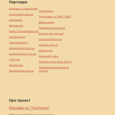
Партнери
Сережки з діамантами
pereklad.ua
alliancetechnika.ua
Підготовка до НМТ / ЗНО
миралинкс
Винна шафа
Веб мастер
Перевезення хворих
https://motokosmos.ua/
hospice-life.com.ua/
Синтезатори
mk-translations.ua
perevod.agency
maltina.com.ua
agrotechnika.com.ua
Шафи купе
europeservice.com.ua
Брендові сумки
текст юа
Натяжні стелі Nova Stelya
Посилання
Перевезення хворих за
kievperevod.com.ua
кордон
Про проект
Реклама на "Протокол"
"Протокол" без реклами!