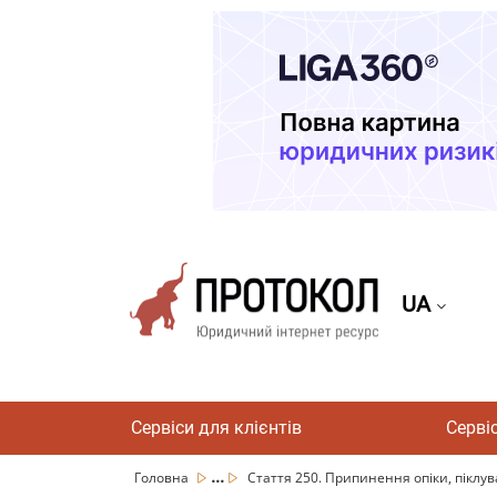
UA
Сервіси для клієнтів
Серві
...
Головна
Стаття 250. Припинення опіки, піклув