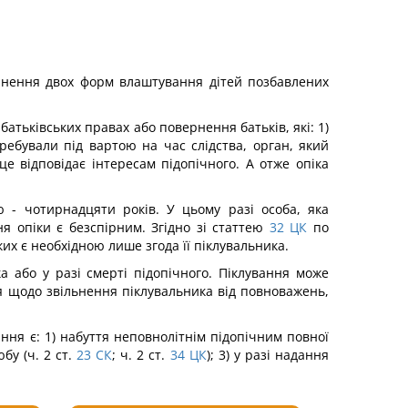
пинення двох форм влаштування дітей позбавлених
батьківських правах або повернення батьків, які: 1)
ребували під вартою на час слідства, орган, який
 відповідає інтересам підопічного. А отже опіка
 - чотирнадцяти років. У цьому разі особа, яка
я опіки є безспірним. Згідно зі статтею
32
ЦК
по
их є необхідною лише згода її піклувальника.
 або у разі смерті підопічного. Піклування може
я щодо звільнення піклувальника від повноважень,
ння є: 1) набуття неповнолітнім підопічним повної
бу (ч. 2 ст.
23
СК
; ч. 2 ст.
34
ЦК
); 3) у разі надання