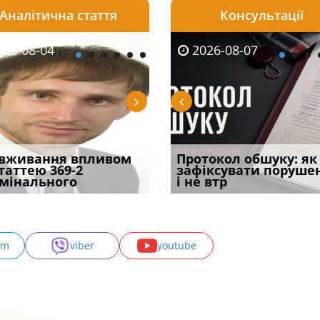
Аналітична стаття
Консультації
08-06
26-08-04
2026-08-05
2026-08-06
2026-08-04
2026-08-07
2026-07-30
уд встановив для
вживання впливом
Штраф, догана чи
Документи, на яких не
Переоформлення
Протокол обшуку: як
Восьмий ААС фак
одування шкоди
статтею 369-2
в’язниця: що загрожує
проставляється
відстрочки за іншою
зафіксувати поруше
підтвердив, що 
с
мінального
лікарю за р
апостиль: пер
підставою: нов
і не втр
може скас
am
viber
youtube