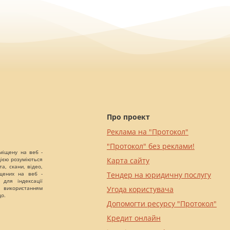
Про проект
Реклама на "Протокол"
"Протокол" без реклами!
міщену на веб -
цією розуміються
Карта сайту
а, скани, відео,
іщених на веб -
Тендер на юридичну послугу
 для індексації
 використанням
Угода користувача
що.
Допомогти ресурсу "Протокол"
Кредит онлайн