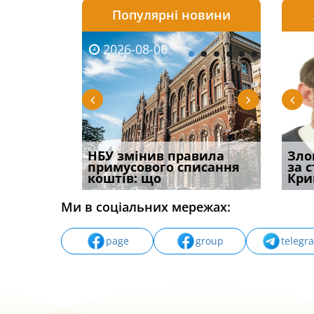
Популярні новини
2026-08-06
2026-08-03
2026-
20
і
НБУ змінив правила
Водії можуть отримати
Якщо с
Зло
способом
примусового списання
компенсацію за
відшк
за 
вих
коштів: що
незаконні дії
наявні
Кри
Ми в соціальних мережах:
page
group
telegr