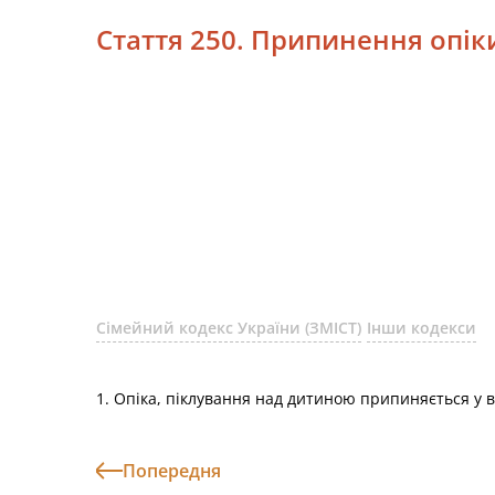
Стаття 250. Припинення опік
Сімейний кодекс України (ЗМІСТ)
Інши кодекси
1. Опіка, піклування над дитиною припиняється у 
Попередня