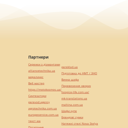
Партнери
Сережки з діамантами
pereklad.ua
alliancetechnika.ua
Підготовка до НМТ / ЗНО
миралинкс
Винна шафа
Веб мастер
Перевезення хворих
https://motokosmos.ua/
hospice-life.com.ua/
Синтезатори
mk-translations.ua
perevod.agency
maltina.com.ua
agrotechnika.com.ua
Шафи купе
europeservice.com.ua
Брендові сумки
текст юа
Натяжні стелі Nova Stelya
Посилання