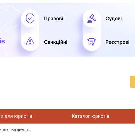
си для юристів
Каталог юристів
ання над дитин...