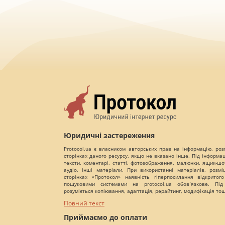
Юридичні застереження
Protocol.ua є власником авторських прав на інформацію, роз
сторінках даного ресурсу, якщо не вказано інше. Під інформа
тексти, коментарі, статті, фотозображення, малюнки, ящик-шот
аудіо, інші матеріали. При використанні матеріалів, розм
сторінках «Протокол» наявність гіперпосилання відкритого
пошуковими системами на protocol.ua обов`язкове. Під
розуміється копіювання, адаптація, рерайтинг, модифікація то
Повний текст
Приймаємо до оплати