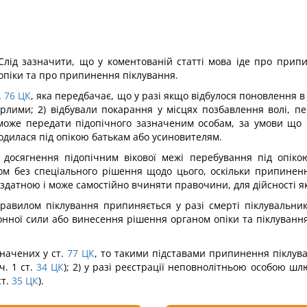
 Слід зазначити, що у коментованій статті мова іде про при
 опіки та про припинення піклування.
.
76
ЦК
, яка передбачає, що у разі якщо відбулося поновлення в 
ерлими; 2) відбували покарання у місцях позбавлення волі, пе
може передати підопічного зазначеним особам, за умови що це
одилася під опікою батькам або усиновителям.
 досягнення підопічним вікової межі перебування під опікою
ком без спеціального рішення щодо цього, оскільки припиненн
єздатною і може самостійно вчиняти правочини, для дійсності як
авилом піклування припиняється у разі смерті піклувальника
онної сили або винесення рішення органом опіки та піклуванн
начених у ст.
77
ЦК
, то такими підставами припинення піклува
. 1 ст.
34
ЦК
); 2) у разі реєстрації неповнолітньою особою шлю
т.
35
ЦК
).