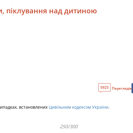
и, піклування над дитиною
5925
Переглядів
випадках, встановлених
Цивільним кодексом України
.
250/300