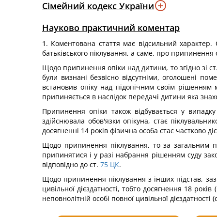
Сімейний кодекс України
Науково практичний коментар
1. Коментована стаття має відсильний характер.
батьківського піклування, а саме, про припинення
Щодо припинення опіки над дитини, то згідно зі ст
були визнані безвісно відсутніми, оголошені пом
встановив опіку над підопічним своїм рішенням 
припиняється в наслідок передачі дитини яка знах
Припинення опіки також відбувається у випадку
здійснювала обов'язки опікуна, стає піклувальни
досягненні 14 років фізична особа стає частково ді
Щодо припинення піклування, то за загальним пр
припинятися і у разі набрання рішенням суду зак
відповідно до ст.
75
ЦК
.
Щодо припинення піклування з інших підстав, заз
цивільної дієздатності, тобто досягнення 18 років (ч
неповнолітній особі повної цивільної дієздатності (с