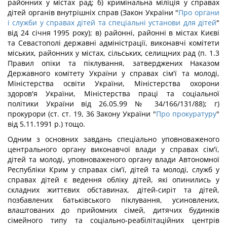
районних у містах рад; б) кримінальна міліція у справах
дітей органів внутрішніх справ (Закон України "
Про органи
і служби у справах дітей та спеціальні установи для дітей
"
від 24 січня 1995 року); в) районні, районні в містах Києві
та Севастополі державні адміністрації, виконавчі комітети
міських, районних у містах, сільських, селищних рад (п. 1.3
Правил опіки та піклування, затверджених Наказом
Державного комітету України у справах сім'ї та молоді,
Міністерства освіти України, Міністерства охорони
здоров'я України, Міністерства праці та соціальної
політики України від 26.05.99 № 34/166/131/88); г)
прокурори (ст. ст. 19, 36 Закону України "
Про прокуратуру
"
від 5.11.1991 р.) тощо.
Одним з основних завдань спеціально уповноваженого
центрального органу виконавчої влади у справах сім'ї,
дітей та молоді, уповноваженого органу влади Автономної
Республіки Крим у справах сім'ї, дітей та молоді, служб у
справах дітей є ведення обліку дітей, які опинились у
складних життєвих обставинах, дітей-сиріт та дітей,
позбавлених батьківського піклування, усиновлених,
влаштованих до прийомних сімей, дитячих будинків
сімейного типу та соціально-реабілітаційних центрів