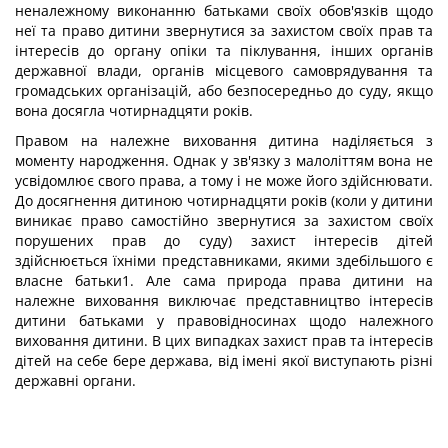
неналежному виконанню батьками своїх обов'язків щодо
неї та право дитини звернутися за захистом своїх прав та
інтересів до органу опіки та піклування, інших органів
державної влади, органів місцевого самоврядування та
громадських організацій, або безпосередньо до суду, якщо
вона досягла чотирнадцяти років.
Правом на належне виховання дитина наділяється з
моменту народження. Однак у зв'язку з малоліттям вона не
усвідомлює свого права, а тому і не може його здійснювати.
До досягнення дитиною чотирнадцяти років (коли у дитини
виникає право самостійно звернутися за захистом своїх
порушених прав до суду) захист інтересів дітей
здійснюється їхніми представниками, якими здебільшого є
власне батьки1. Але сама природа права дитини на
належне виховання виключає представництво інтересів
дитини батьками у правовідносинах щодо належного
виховання дитини. В цих випадках захист прав та інтересів
дітей на себе бере держава, від імені якої виступають різні
державні органи.