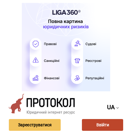
UA
Зареєструватися
Ввійти