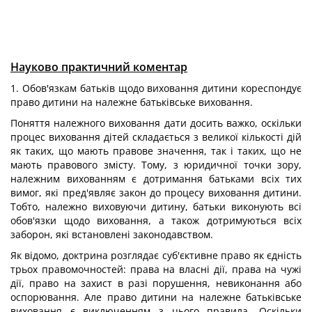
Науково практичний коментар
1. Обов'язкам батьків щодо виховання дитини кореспондує
право дитини на належне батьківське виховання.
Поняття належного виховання дати досить важко, оскільки
процес виховання дітей складається з великої кількості дій
як таких, що мають правове значення, так і таких, що не
мають правового змісту. Тому, з юридичної точки зору,
належним вихованням є дотримання батьками всіх тих
вимог, які пред'являє закон до процесу виховання дитини.
Тобто, належно виховуючи дитину, батьки виконують всі
обов'язки щодо виховання, а також дотримуються всіх
заборон, які встановлені законодавством.
Як відомо, доктрина розглядає суб'єктивне право як єдність
трьох правомочностей: права на власні дії, права на чужі
дії, право на захист в разі порушення, невиконання або
оспорювання. Але право дитини на належне батьківське
виховання є виключенням з цього правила. Оскільки