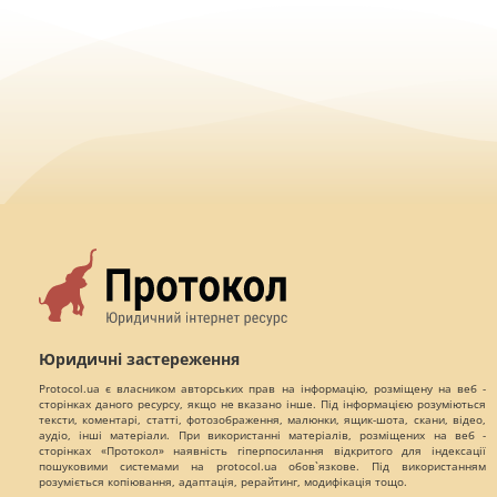
Юридичні застереження
Protocol.ua є власником авторських прав на інформацію, розміщену на веб -
сторінках даного ресурсу, якщо не вказано інше. Під інформацією розуміються
тексти, коментарі, статті, фотозображення, малюнки, ящик-шота, скани, відео,
аудіо, інші матеріали. При використанні матеріалів, розміщених на веб -
сторінках «Протокол» наявність гіперпосилання відкритого для індексації
пошуковими системами на protocol.ua обов`язкове. Під використанням
розуміється копіювання, адаптація, рерайтинг, модифікація тощо.