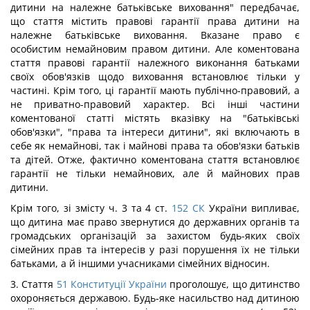
дитини на належне батьківське виховання" передбачає,
що стаття містить правові гарантії права дитини на
належне батьківське виховання. Вказане право є
особистим немайновим правом дитини. Але коментована
стаття правові гарантії належного виконання батьками
своїх обов'язків щодо виховання встановлює тільки у
частині. Крім того, ці гарантії мають публічно-правовий, а
не приватно-правовий характер. Всі інші частини
коментованої статті містять вказівку на "батьківські
обов'язки", "права та інтереси дитини", які включають в
себе як немайнові, так і майнові права та обов'язки батьків
та дітей. Отже, фактично коментована стаття встановлює
гарантії не тільки немайнових, але й майнових прав
дитини.
Крім того, зі змісту ч. 3 та 4 ст.
152
СК
України випливає,
що дитина має право звернутися до державних органів та
громадських організацій за захистом будь-яких своїх
сімейних прав та інтересів у разі порушення їх не тільки
батьками, а й іншими учасниками сімейних відносин.
3. Стаття
51
Конституції України
проголошує, що дитинство
охороняється державою. Будь-яке насильство над дитиною