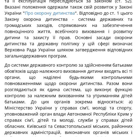
та її експлуатація переслідуються за законом (ст. 52).
Вказані положення одержали також свій розвиток у Законі
України "
Про охорону дитинства
". Відповідно до ст. 1 цього
Закону охорона дитинства - система державних та
громадських заходів, спрямованих на забезпечення
повноцінного життя, всебічного виховання і розвитку
дитини та захисту її прав. Основні засади охорони
дитинства та державну політику у цій сфері визначає
Верховна Рада України шляхом затвердження відповідних
загальнодержавних програм.
До системи державного контролю за здійсненням батьками
обов'язків щодо належного виховання дитини входять всі ті
органи, що наділені будь-якими контрольними
повноваженнями щодо охорони дитинства. Разом вони
розглядаються як єдина система, що виконує функцію
контролю за належним вихованням та утриманням дітей
батьками. До цих органів зокрема відносяться: а)
Міністерство України у справах сім'ї, молоді та спорту,
уповноважений орган влади Автономної Республіки Крим у
справах сім'ї, дітей та молоді, служби у справах дітей
обласних. Київської та Севастопольської міських, районних
державних адміністрацій, виконавчих органів міських і