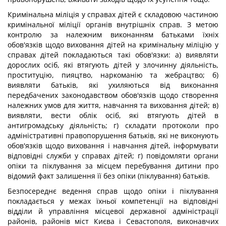
Кримінальна міліція у справах дітей є складовою частиною
кримінальної міліції органів внутрішніх справ. З метою
контролю за належним виконанням батьками їхніх
обов'язків щодо виховання дітей на кримінальну міліцію у
справах дітей покладаються такі обов'язки: а) виявляти
дорослих осіб, які втягують дітей у злочинну діяльність,
проституцію, пияцтво, наркоманію та жебрацтво; б)
виявляти батьків, які ухиляються від виконання
передбачених законодавством обов'язків щодо створення
належних умов для життя, навчання та виховання дітей; в)
виявляти, вести облік осіб, які втягують дітей в
антигромадську діяльність; г) складати протоколи про
адміністративні правопорушення батьків, які не виконують
обов'язків щодо виховання і навчання дітей, інформувати
відповідні служби у справах дітей; г) повідомляти органи
опіки та піклування за місцем перебування дитини про
відомий факт залишення її без опіки (піклування) батьків.
Безпосереднє ведення справ щодо опіки і піклування
покладається у межах їхньої компетенції на відповідні
відділи й управління місцевої державної адміністрації
районів, районів міст Києва і Севастополя, виконавчих