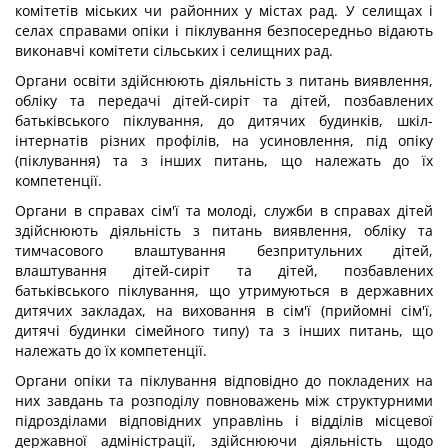
комітетів міських чи районних у містах рад. У селищах і
селах справами опіки і піклування безпосередньо відають
виконавчі комітети сільських і селищних рад.
Органи освіти здійснюють діяльність з питань виявлення,
обліку та передачі дітей-сиріт та дітей, позбавлених
батьківського піклування, до дитячих будинків, шкіл-
інтернатів різних профілів, на усиновлення, під опіку
(піклування) та з інших питань, що належать до їх
компетенції.
Органи в справах сім'ї та молоді, служби в справах дітей
здійснюють діяльність з питань виявлення, обліку та
тимчасового влаштування безпритульних дітей,
влаштування дітей-сиріт та дітей, позбавлених
батьківського піклування, що утримуються в державних
дитячих закладах, на виховання в сім'ї (прийомні сім'ї,
дитячі будинки сімейного типу) та з інших питань, що
належать до їх компетенції.
Органи опіки та піклування відповідно до покладених на
них завдань та розподілу повноважень між структурними
підрозділами відповідних управлінь і відділів місцевої
державної адміністрації, здійснюючи діяльність щодо