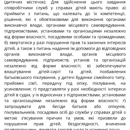
(дитячих містечок). Для здійснення цього завдання
співробітники служб у справах дітей мають право: а)
приймати з питань, що належать до їх компетенції,
рішення, які є обов'язковими для виконання органами
виконавчої влади, органами місцевого самоврядування,
підприємствами, установами та організаціями незалежно
від форми власності, посадовими особами та громадянами;
б) звертатися у разі порушення прав та законних інтересів
дітей, а також з питань надання їм допомоги до відповідних
органів виконавчої влади, органів місцевого
самоврядування, підприємств, установ та організацій
незалежно від форми власності; в) забезпечувати
влаштування дітей-сиріт та дітей, позбавлених
батьківського піклування, у дитячі будинки сімейного типу,
прийомні сім'ї, передачу під опіку, піклування, на
усиновлення; г) представляти у разі необхідності інтереси
дітей в судах, у їх відносинах з підприємствами, установами
та організаціями незалежно від форми власності; ґ)
запрошувати для бесіди батьків або опікунів,
піклувальників, посадових осіб до служби у справах дітей з
метою з'ясування причин та умов, які призвели до
порушення прав дітей, бездоглядності, вчинення
правопорушень, вживати заходів щодо їх усунення тощо.