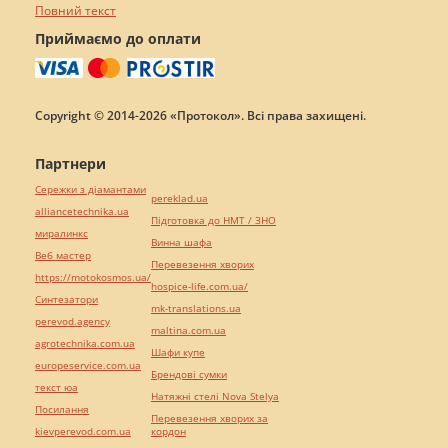
Повний текст
Приймаємо до оплати
Copyright © 2014-2026 «Протокол». Всі права захищені.
Партнери
Сережки з діамантами
pereklad.ua
alliancetechnika.ua
Підготовка до НМТ / ЗНО
миралинкс
Винна шафа
Веб мастер
Перевезення хворих
https://motokosmos.ua/
hospice-life.com.ua/
Синтезатори
mk-translations.ua
perevod.agency
maltina.com.ua
agrotechnika.com.ua
Шафи купе
europeservice.com.ua
Брендові сумки
текст юа
Натяжні стелі Nova Stelya
Посилання
Перевезення хворих за
kievperevod.com.ua
кордон