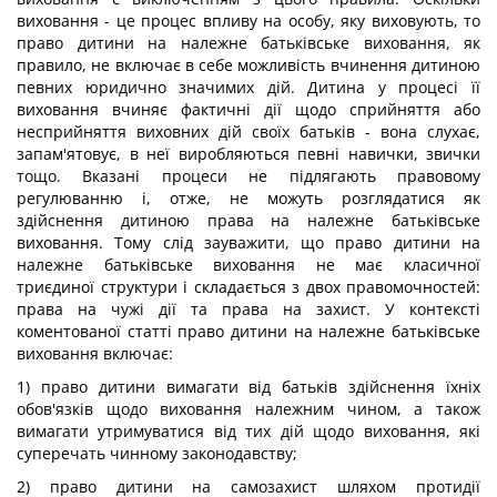
виховання - це процес впливу на особу, яку виховують, то
право дитини на належне батьківське виховання, як
правило, не включає в себе можливість вчинення дитиною
певних юридично значимих дій. Дитина у процесі її
виховання вчиняє фактичні дії щодо сприйняття або
несприйняття виховних дій своїх батьків - вона слухає,
запам'ятовує, в неї виробляються певні навички, звички
тощо. Вказані процеси не підлягають правовому
регулюванню і, отже, не можуть розглядатися як
здійснення дитиною права на належне батьківське
виховання. Тому слід зауважити, що право дитини на
належне батьківське виховання не має класичної
триєдиної структури і складається з двох правомочностей:
права на чужі дії та права на захист. У контексті
коментованої статті право дитини на належне батьківське
виховання включає:
1) право дитини вимагати від батьків здійснення їхніх
обов'язків щодо виховання належним чином, а також
вимагати утримуватися від тих дій щодо виховання, які
суперечать чинному законодавству;
2) право дитини на самозахист шляхом протидії