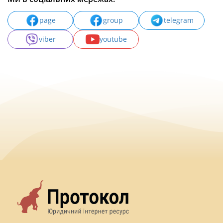
page
group
telegram
viber
youtube