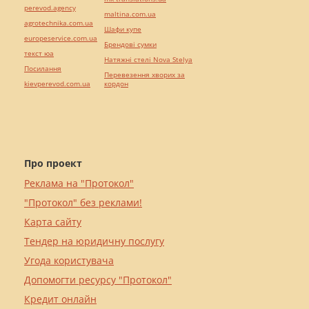
perevod.agency
maltina.com.ua
agrotechnika.com.ua
Шафи купе
europeservice.com.ua
Брендові сумки
текст юа
Натяжні стелі Nova Stelya
Посилання
Перевезення хворих за
kievperevod.com.ua
кордон
Про проект
Реклама на "Протокол"
"Протокол" без реклами!
Карта сайту
Тендер на юридичну послугу
Угода користувача
Допомогти ресурсу "Протокол"
Кредит онлайн