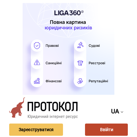
UA
Зареєструватися
Ввійти