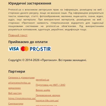
Юридичні застереження
Protocol.ua є власником авторських прав на інформацію, розміщену на веб -
сторінках даного ресурсу, якщо не вказано інше. Під інформацією розуміються
тексти, коментарі, статті, фотозображення, малюнки, ящик-шота, скани, відео,
аудіо, інші матеріали. При використанні матеріалів, розміщених на веб -
сторінках «Протокол» наявність гіперпосилання відкритого для індексації
пошуковими системами на protocol.ua обов`язкове. Під використанням
розуміється копіювання, адаптація, рерайтинг, модифікація тощо.
Повний текст
Приймаємо до оплати
Copyright © 2014-2026 «Протокол». Всі права захищені.
Партнери
Сережки з діамантами
pereklad.ua
alliancetechnika.ua
Підготовка до НМТ / ЗНО
миралинкс
Винна шафа
Веб мастер
Перевезення хворих
https://motokosmos.ua/
hospice-life.com.ua/
Синтезатори
mk-translations.ua