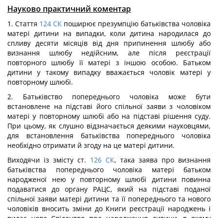
Науково практичний коментар
1. Стаття
124
СК
поширює презумпцію батьківства чоловіка
матері дитини на випадки, коли дитина народилася до
спливу десяти місяців від дня припинення шлюбу або
визнання шлюбу недійсним, але після реєстрації
повторного шлюбу її матері з іншою особою. Батьком
дитини у такому випадку вважається чоловік матері у
повторному шлюбі.
2. Батьківство попереднього чоловіка може бути
встановлене на підставі його спільної заяви з чоловіком
матері у повторному шлюбі або на підставі рішення суду.
При цьому, як слушно відзначається деякими науковцями,
для встановлення батьківства попереднього чоловіка
необхідно отримати й згоду на це матері дитини.
Виходячи із змісту ст.
126
СК
, така заява про визнання
батьківства попереднього чоловіка матері батьком
народженої нею у повторному шлюбі дитини повинна
подаватися до органу РАЦС, який на підставі поданої
спільної заяви матері дитини та її попереднього та нового
чоловіків вносить зміни до Книги реєстрації народжень і