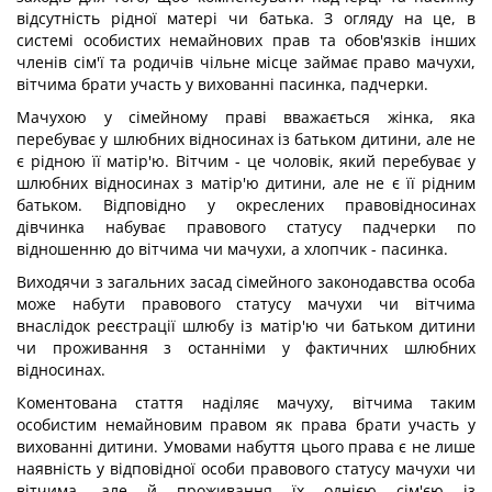
відсутність рідної матері чи батька. З огляду на це, в
системі особистих немайнових прав та обов'язків інших
членів сім'ї та родичів чільне місце займає право мачухи,
вітчима брати участь у вихованні пасинка, падчерки.
Мачухою у сімейному праві вважається жінка, яка
перебуває у шлюбних відносинах із батьком дитини, але не
є рідною її матір'ю. Вітчим - це чоловік, який перебуває у
шлюбних відносинах з матір'ю дитини, але не є її рідним
батьком. Відповідно у окреслених правовідносинах
дівчинка набуває правового статусу падчерки по
відношенню до вітчима чи мачухи, а хлопчик - пасинка.
Виходячи з загальних засад сімейного законодавства особа
може набути правового статусу мачухи чи вітчима
внаслідок реєстрації шлюбу із матір'ю чи батьком дитини
чи проживання з останніми у фактичних шлюбних
відносинах.
Коментована стаття наділяє мачуху, вітчима таким
особистим немайновим правом як права брати участь у
вихованні дитини. Умовами набуття цього права є не лише
наявність у відповідної особи правового статусу мачухи чи
вітчима, але й проживання їх однією сім'єю із