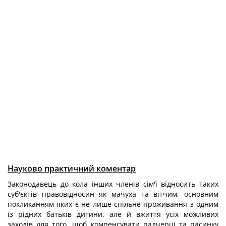
Науково практичний коментар
Законодавець до кола інших членів сім'ї відносить таких
суб'єктів правовідносин як мачуха та вітчим, основним
покликанням яких є не лише спільне проживання з одним
із рідних батьків дитини, але й вжиття усіх можливих
заходів для того, щоб компенсувати падчерці та пасинку