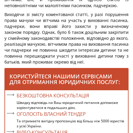
неповнолітніми чи малолітніми пасинком, падчеркою.
Виходячи зі змісту коментованої статті, у разі порушення
права мачухи чи вітчима на участь у вихованні пасинка,
падчерки, вони вправі його захисти у визначеному
законом порядку. Однак, було б також доцільним закріпити
у сімейному законодавстві положення, відповідно до якого,
реалізація мачухою, вітчимом права на виховання пасинка
чи падчерки не повинна шкодити інтересам дитини та не
повинна перешкоджати участі у вихованні дитини тому з
батьків, який проживає окремо від неї.
КОРИСТУЙТЕСЯ НАШИМИ СЕРВІСАМИ
ДЛЯ ОТРИМАННЯ ЮРИДИЧНИХ ПОСЛУГ:
БЕЗКОШТОВНА КОНСУЛЬТАЦІЯ
Швидку відповідь на Ваш юридичний питання допоможе
зорієнтуватися в подальших діях.
ОГОЛОСІТЬ ВЛАСНИЙ ТЕНДЕР
Та отримаєте вигідну пропозицію від більш ніж 5000 юристів
з усієї України.
ВІДЕО-КОНСУЛЬТАЦІЯ