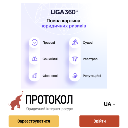
UA
Зареєструватися
Ввійти