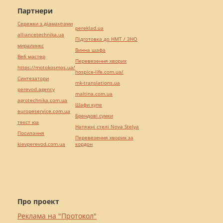
Партнери
Сережки з діамантами
pereklad.ua
alliancetechnika.ua
Підготовка до НМТ / ЗНО
миралинкс
Винна шафа
Веб мастер
Перевезення хворих
https://motokosmos.ua/
hospice-life.com.ua/
Синтезатори
mk-translations.ua
perevod.agency
maltina.com.ua
agrotechnika.com.ua
Шафи купе
europeservice.com.ua
Брендові сумки
текст юа
Натяжні стелі Nova Stelya
Посилання
Перевезення хворих за
kievperevod.com.ua
кордон
Про проект
Реклама на "Протокол"