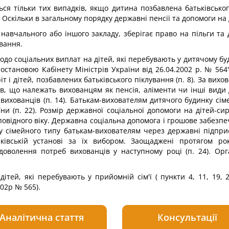
ься тільки тих випадків, якщо дитина позбавлена батьківського
 Оскільки в загальному порядку державні пенсії та допомоги н
навчального або іншого закладу, зберігає право на пільги та 
ування.
одо соціальних виплат на дітей, які перебувають у дитячому бу
становою Кабінету Міністрів України від 26.04.2002 р. № 564
ріт і дітей, позбавлених батьківського піклування (п. 8). За ви
ів, що належать вихованцям як пенсія, аліменти чи інші вид
 вихованців (п. 14). Батькам-вихователям дитячого будинку сі
и (п. 22). Розмір державної соціальної допомоги на дітей-сир
повідного віку. Державна соціальна допомога і грошове забез
 сімейного типу батькам-вихователям через державні підпри
анківській установі за їх вибором. Заощаджені протягом 
доволення потреб вихованців у наступному році (п. 24). Орг
дітей, які перебувають у прийомній сім'ї ( пункти 4, 11, 19
02р № 565).
Аналітична стаття
Консультації