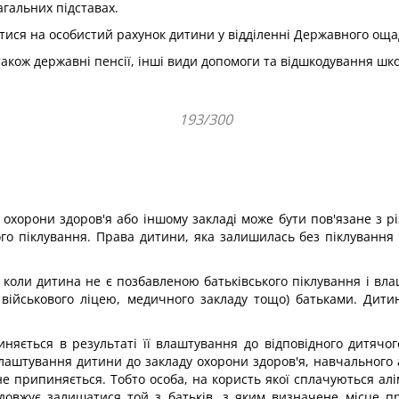
агальних підставах.
тися на особистий рахунок дитини у відділенні Державного оща
кож державні пенсії, інші види допомоги та відшкодування шкод
193/300
і охорони здоров'я або іншому закладі може бути пов'язане з 
го піклування. Права дитини, яка залишилась без піклування б
и, коли дитина не є позбавленою батьківського піклування і вл
, військового ліцею, медичного закладу тощо) батьками. Дит
яється в результаті її влаштування до відповідного дитячого
влаштування дитини до закладу охорони здоров'я, навчального 
 не припиняється. Тобто особа, на користь якої сплачуються ал
овжує залишатися той з батьків, з яким визначене місце п