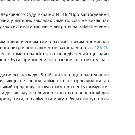
у Верховного Суду України № 16 "Про застосування
итини у дитячих закладах саме по собі не виключає
ипадках систематично несе витрати на забезпечення
овим призначенням тим з батьків, з яким проживала
вого витрачання аліментів закріплено в ст.
186
СК
ном, в коментованій статті передбачений ще один
може бути припинене за позовом платника у разі
дитячого закладу. В ній вказано, що влаштування
и, якщо стягнення аліментів не провадилося до
і який продовжує піклуватися про неї і утримувати,
ни до закладу не повинно ставати на перешкоді для
припустити, що аліменти можуть бути стягнуті після