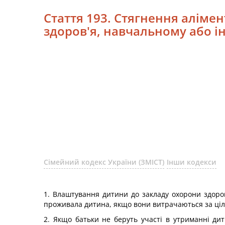
Стаття 193. Стягнення алімен
здоров'я, навчальному або і
Сімейний кодекс України (ЗМІСТ)
Інши кодекси
1. Влаштування дитини до закладу охорони здоров
проживала дитина, якщо вони витрачаються за ці
2. Якщо батьки не беруть участі в утриманні ди