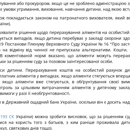
ування або прокурором, якщо це не зроблено адміністрацією за
є умови утримання, виховання, навчання дитини, над якою вста
кож покладається законом на патронатного вихователя, який 
аїни).
же ухвалити рішення щодо перерахування аліментів на особисти
ється випадків, якщо дитина перебуває у закладі охорони здо
. 19 Постанови Пленуму Верховного Суду України № 16 "Про за
а на відміну від чинної не припускала альтернативи. Кошти, с
. В коментованій нормі вказано, що аліменти можуть перера
льки за рішенням суду за позовом заінтересованої особи.
еси дитини. Перерахування коштів на особистий рахунок д
латник аліментів у випадках, якщо аліменти стягуються вперш
о, якщо аліменти вже стягуються, в обґрунтування своєї вим
нтроль за цільовим витрачанням аліментів у дитячому заклад
вимоги у разі її необґрунтованості.
 в Державний ощадний банк України, оскільки він є досить на
193
СК
України) можна зробити висновок, що за рішенням су
ися на користь того з батьків, з ким раніше проживала дити
кул, святкових днів тощо).