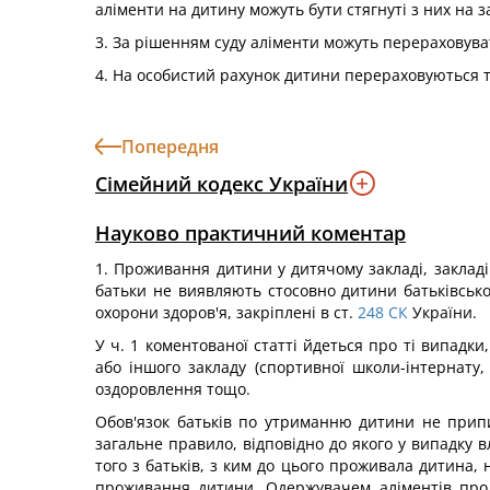
аліменти на дитину можуть бути стягнуті з них на з
3. За рішенням суду аліменти можуть перераховува
4. На особистий рахунок дитини перераховуються та
Попередня
Сімейний кодекс України
Науково практичний коментар
1. Проживання дитини у дитячому закладі, заклад
батьки не виявляють стосовно дитини батьківсько
охорони здоров'я, закріплені в ст.
248
СК
України.
У ч. 1 коментованої статті йдеться про ті випадк
або іншого закладу (спортивної школи-інтернату
оздоровлення тощо.
Обов'язок батьків по утриманню дитини не припин
загальне правило, відповідно до якого у випадку 
того з батьків, з ким до цього проживала дитина,
проживання дитини. Одержувачем аліментів прод