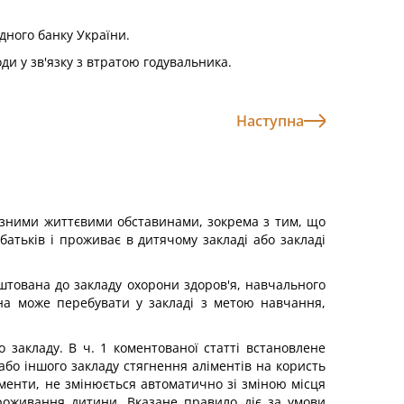
дного банку України.
и у зв'язку з втратою годувальника.
Наступна
різними життєвими обставинами, зокрема з тим, що
атьків і проживає в дитячому закладі або закладі
аштована до закладу охорони здоров'я, навчального
ина може перебувати у закладі з метою навчання,
 закладу. В ч. 1 коментованої статті встановлене
або іншого закладу стягнення аліментів на користь
іменти, не змінюється автоматично зі зміною місця
роживання дитини. Вказане правило діє за умови