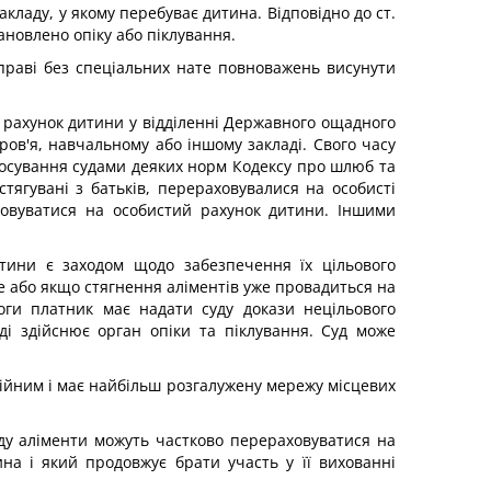
кладу, у якому перебуває дитина. Відповідно до ст.
новлено опіку або піклування.
вправі без спеціальних нате повноважень висунути
й рахунок дитини у відділенні Державного ощадного
ров'я, навчальному або іншому закладі. Свого часу
стосування судами деяких норм Кодексу про шлюб та
тягувані з батьків, перераховувалися на особисті
ховуватися на особистий рахунок дитини. Іншими
итини є заходом щодо забезпечення їх цільового
е або якщо стягнення аліментів уже провадиться на
оги платник має надати суду докази нецільового
і здійснює орган опіки та піклування. Суд може
дійним і має найбільш розгалужену мережу місцевих
ду аліменти можуть частково перераховуватися на
на і який продовжує брати участь у її вихованні