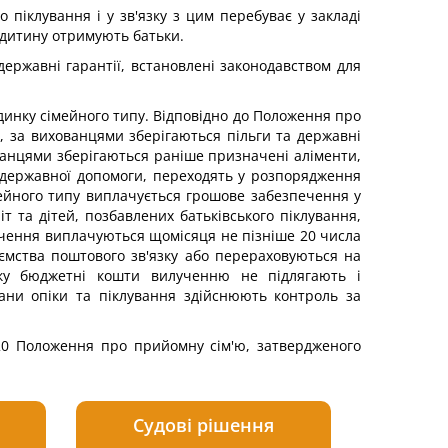
 піклування і у зв'язку з цим перебуває у закладі
а дитину отримують батьки.
державні гарантії, встановлені законодавством для
динку сімейного типу. Відповідно до Положення про
', за вихованцями зберігаються пільги та державні
хованцями зберігаються раніше призначені аліменти,
и державної допомоги, переходять у розпорядження
мейного типу виплачується грошове забезпечення у
іт та дітей, позбавлених батьківського піклування,
печення виплачуються щомісяця не пізніше 20 числа
ємства поштового зв'язку або перераховуються на
року бюджетні кошти вилученню не підлягають і
ани опіки та піклування здійснюють контроль за
, 20 Положення про прийомну сім'ю, затвердженого
Судові рішення