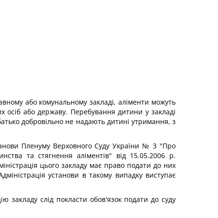
ржавному або комунальному закладі, аліменти можуть
их осіб або державу. Перебування дитини у закладі
 батько добровільно не надають дитині утримання, з
станови Пленуму Верховного Суду України № 3 "Про
нства та стягнення аліментів" від 15.05.2006 р.
дміністрація цього закладу має право подати до них
Адміністрація установи в такому випадку виступає
ію закладу слід покласти обов'язок подати до суду