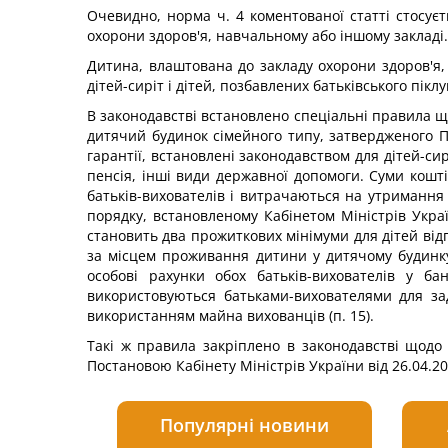
Очевидно, норма ч. 4 коментованої статті стосуєт
охорони здоров'я, навчальному або іншому закладі.
Дитина, влаштована до закладу охорони здоров'я, 
дітей-сиріт і дітей, позбавлених батьківського пікл
В законодавстві встановлено спеціальні правила щ
дитячий будинок сімейного типу, затвердженого По
гарантії, встановлені законодавством для дітей-си
пенсія, інші види державної допомоги. Суми кошт
батьків-вихователів і витрачаються на утримання
порядку, встановленому Кабінетом Міністрів Україн
становить два прожиткових мінімуми для дітей від
за місцем проживання дитини у дитячому будинку
особові рахунки обох батьків-вихователів у б
використовуються батьками-вихователями для за
використанням майна вихованців (п. 15).
Такі ж правила закріплено в законодавстві щодо 
Постановою Кабінету Міністрів України від 26.04.20
Популярні новини