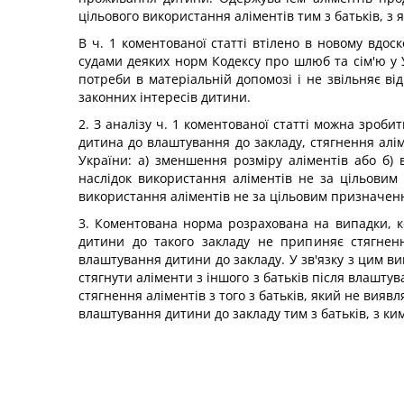
цільового використання аліментів тим з батьків, з
В ч. 1 коментованої статті втілено в новому вдо
судами деяких норм Кодексу про шлюб та сім'ю у У
потреби в матеріальній допомозі і не звільняє ві
законних інтересів дитини.
2. З аналізу ч. 1 коментованої статті можна зроб
дитина до влаштування до закладу, стягнення алім
України: а) зменшення розміру аліментів або б)
наслідок використання аліментів не за цільови
використання аліментів не за цільовим призначенн
3. Коментована норма розрахована на випадки, к
дитини до такого закладу не припиняє стягнен
влаштування дитини до закладу. У зв'язку з цим ви
стягнути аліменти з іншого з батьків після влашт
стягнення аліментів з того з батьків, який не вия
влаштування дитини до закладу тим з батьків, з ки