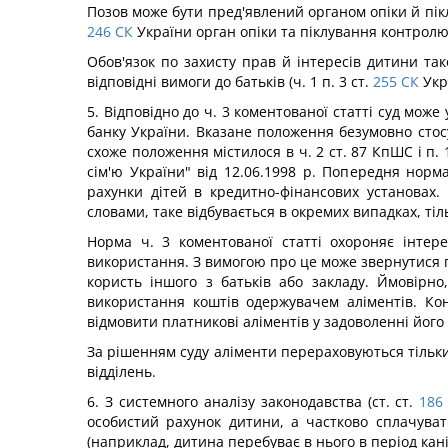
Позов може бути пред'явлений органом опіки й пікл
246
СК
України орган опіки та піклування контролю
Обов'язок по захисту прав й інтересів дитини та
відповідні вимоги до батьків (ч. 1 п. 3 ст.
255
СК
Укр
5. Відповідно до ч. 3 коментованої статті суд мо
банку України. Вказане положення безумовно стосу
схоже положення містилося в ч. 2 ст. 87 КпШС і п
сім'ю України" від 12.06.1998 р. Попередня норм
рахунки дітей в кредитно-фінансових установах
словами, таке відбувається в окремих випадках, ті
Норма ч. 3 коментованої статті охороняє інтер
використання. З вимогою про це може звернутися п
користь іншого з батьків або закладу. Ймовірн
використання коштів одержувачем аліментів. Ко
відмовити платникові аліментів у задоволенні його 
За рішенням суду аліменти перераховуються тільки
відділень.
6. З системного аналізу законодавства (ст. ст.
186
особистий рахунок дитини, а частково сплачуват
(наприклад, дитина перебуває в нього в період кані