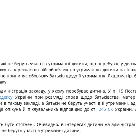
ів, які не беруть участі в утриманні дитини, що перебуває у де
можуть перекласти свій обов'язок по утриманню дитини на інш
не припиняє обов'язку батьків щодо її утримання. Якщо матір,
дку.
дміністрація закладу, у якому перебуває дитина. У п. 15 По
одексу
України при розгляді справ щодо батьківства, матери
в такому закладі, а батьки не беруть участі в її утриманні, а
ії опікуна й піклувальника відповідно до ст.
245
СК
України. 
 бути стягнені. Очевидно, в інтересах дитини на адміністрац
 не беруть участі в утриманні дитини.