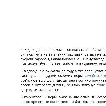
4. Відповідно до ч. 2 коментованої статті з батьк
бути стягнуті на загальних підставах. Батьки не 
охорони здоров'я, навчальному або іншому закладі 
них можуть бути стягнені аліменти в судовому поря
З відповідною вимогою до суду може звернутися а
застосування судами окремих норм
Сімейного к
роз'яснюється, що, якщо дитина постійно проживає 
позов в інтересах дитини, оскільки виконує функц
одержувачем аліментів.
В коментованій нормі вказано, що аліменти можуть
позов про стягнення аліментів з батьків, якщо вони