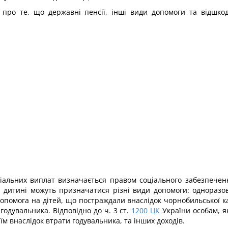
о про те, що державні пенсії, інші види допомоги та відшко
іальних виплат визначається правом соціального забезпеченн
ій дитині можуть призначатися різні види допомоги: однораз
 допомога на дітей, що постраждали внаслідок чорнобильської к
годувальника. Відповідно до ч. 3 ст.
1200
ЦК
України особам, я
їм внаслідок втрати годувальника, та інших доходів.