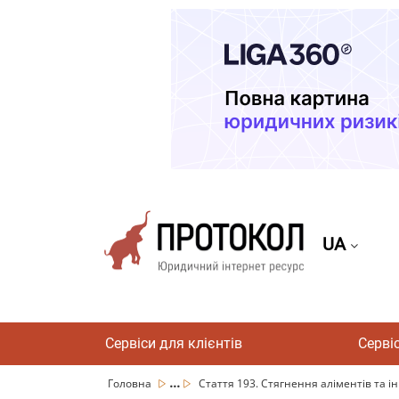
UA
Сервіси для клієнтів
Серві
...
Головна
Стаття 193. Стягнення аліментів та ін