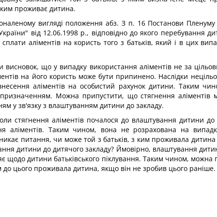
 яким проживає дитина.
сконаленому вигляді положення абз. З п. 16 Постанови Пленум
країни" від 12.06.1998 p., відповідно до якого перебування д
д сплати аліментів на користь того з батьків, який і в цих в
ити висновок, що у випадку використання аліментів не за ціль
ентів на його користь може бути припинено. Наслідки нецільо
 внесення аліментів на особистий рахунок дитини. Таким чи
м призначенням. Можна припустити, що стягнення аліментів 
ям у зв'язку з влаштуванням дитини до закладу.
оли стягнення аліментів почалося до влаштування дитини до 
ня аліментів. Таким чином, вона не розрахована на випадк
никає питання, чи може той з батьків, з ким проживала дитина 
ування дитини до дитячого закладу? Ймовірно, влаштування дити
вляє щодо дитини батьківського піклування. Таким чином, можна 
м до цього проживала дитина, якщо він не зробив цього раніше.