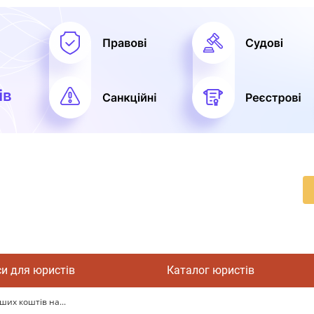
си для юристів
Каталог юристів
ших коштів на...