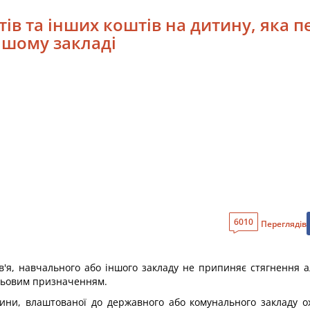
тів та інших коштів на дитину, яка 
ншому закладі
6010
Переглядів
'я, навчального або іншого закладу не припиняє стягнення алі
льовим призначенням.
тини, влаштованої до державного або комунального закладу ох