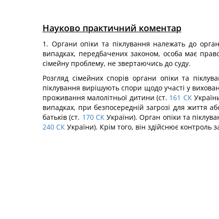
Науково практичний коментар
1. Органи опіки та піклування належать до органі
випадках, передбачених законом, особа має прав
сімейну проблему, не звертаючись до суду.
Розгляд сімейних спорів органи опіки та піклу
піклування вирішують спори щодо участі у вихованні
проживання малолітньої дитини (ст.
161
СК
України
випадках, при безпосередній загрозі для життя аб
батьків (ст.
170
СК
України). Орган опіки та піклув
240
СК
України). Крім того, він здійснює контроль 