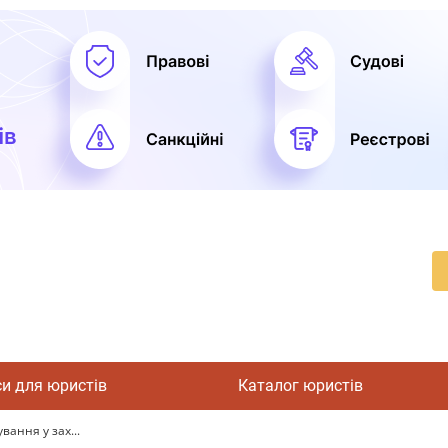
си для юристів
Каталог юристів
вання у зах...