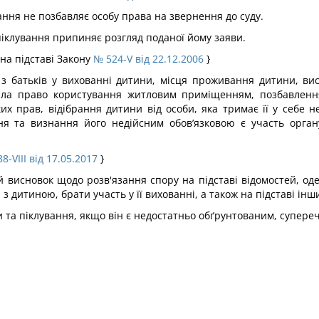
вання не позбавляє особу права на звернення до суду.
 піклування припиняє розгляд поданої йому заяви.
 на підставі Закону
№ 524-V від 22.12.2006
}
 з батьків у вихованні дитини, місця проживання дитини, ви
ла право користування житловим приміщенням, позбавлення
ких прав, відібрання дитини від особи, яка тримає її у себе н
я та визнання його недійсним обов’язковою є участь орган
8-VIII від 17.05.2017
}
ий висновок щодо розв'язання спору на підставі відомостей, о
з дитиною, брати участь у її вихованні, а також на підставі інш
и та піклування, якщо він є недостатньо обґрунтованим, супере