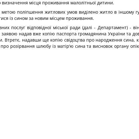
о визначення місця проживання малолітньої дитини.
 метою поліпшення житлових умов виділено житло в іншому гу
тися із сином за новим місцем проживання.
их послуг відповідної міської ради (далі - Департамент) - ві
з заявою надав вже копію паспорта громадянина України та дов
ави. Втретє, надавши ще копію свідоцтва про народження сина, 
ро розірвання шлюбу із матір‘ю сина та висновок органу опік