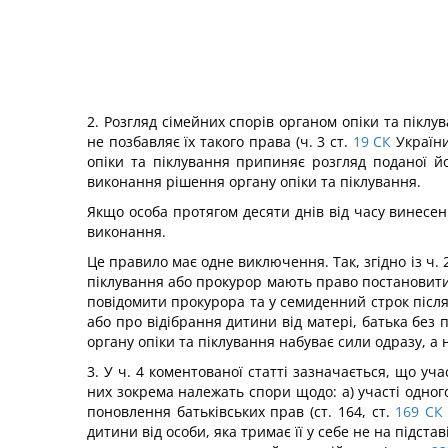
2. Розгляд сімейних спорів органом опіки та піклу
не позбавляє їх такого права (ч. 3 ст.
19
СК
України
опіки та піклування припиняє розгляд поданої й
виконання рішення органу опіки та піклування.
Якщо особа протягом десяти днів від часу винесен
виконання.
Це правило має одне виключення. Так, згідно із ч. 2 
піклування або прокурор мають право постановити 
повідомити прокурора та у семиденний строк після
або про відібрання дитини від матері, батька без
органу опіки та піклування набуває сили одразу, а н
3. У ч. 4 коментованої статті зазначається, що уч
них зокрема належать спори щодо: а) участі одного
поновлення батьківських прав (ст. 164, ст.
169
СК
дитини від особи, яка тримає її у себе не на підстав