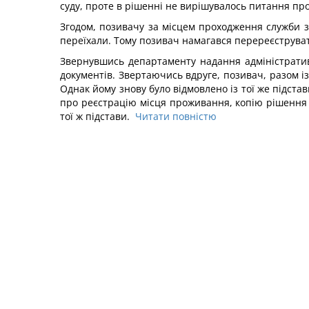
суду, проте в рішенні не вирішувалось питання пр
Згодом, позивачу за місцем проходження служби з
переїхали. Тому позивач намагався перереєструва
Звернувшись департаменту надання адміністративн
документів. Звертаючись вдруге, позивач, разом і
Однак йому знову було відмовлено із тої же підст
про реєстрацію місця проживання, копію рішення п
тої ж підстави.
Читати повністю