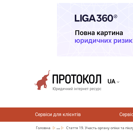
UA
Сервіси для клієнтів
Серві
...
Головна
Стаття 19. Участь органу опіки та піклу