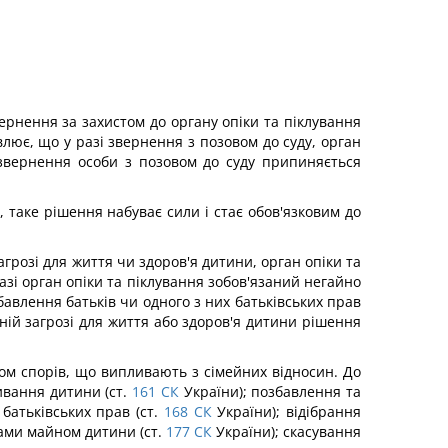
вернення за захистом до органу опіки та піклування
лює, що у разі звернення з позовом до суду, орган
 звернення особи з позовом до суду припиняється
 таке рішення набуває сили і стає обов'язковим до
грозі для життя чи здоров'я дитини, орган опіки та
зі орган опіки та піклування зобов'язаний негайно
авлення батьків чи одного з них батьківських прав
ній загрозі для життя або здоров'я дитини рішення
удом спорів, що випливають з сімейних відносин. До
ивання дитини (ст.
161
СК
України); позбавлення та
батьківських прав (ст.
168
СК
України); відібрання
ами майном дитини (ст.
177
СК
України); скасування