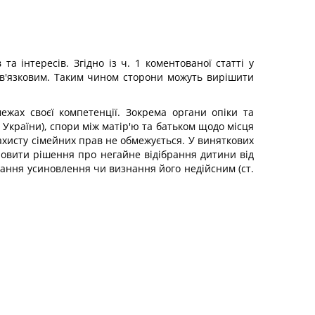
а інтересів. Згідно із ч. 1 коментованої статті у
ов'язковим. Таким чином сторони можуть вирішити
ежах своєї компетенції. Зокрема органи опіки та
України), спори між матір'ю та батьком щодо місця
ахисту сімейних прав не обмежується. У виняткових
ановити рішення про негайне відібрання дитини від
вання усиновлення чи визнання його недійсним (ст.