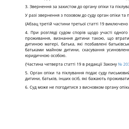
3. Звернення за захистом до органу опіки та піклу
У разі звернення з позовом до суду орган опіки та
{Абзац третій частини третьої статті 19 виключено
4. При розгляді судом спорів щодо участі одного
проживання, визнання дитини такою, що втрати
дитиною матері, батька, які позбавлені батьківсь
батьками майном дитини, скасування усиновленн
юридичною особою.
{Частина четверта статті 19 в редакції Закону
№ 203
5. Орган опіки та піклування подає суду письмов
дитини, батьків, інших осіб, які бажають проживати 
6. Суд може не погодитися з висновком органу опік