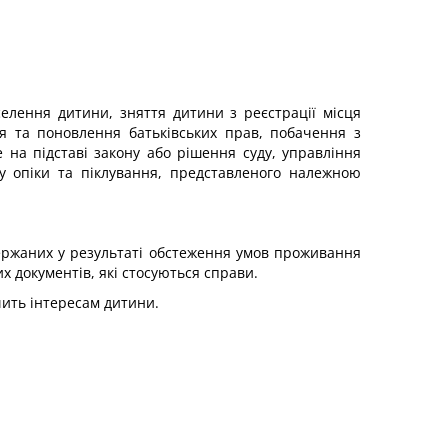
селення дитини, зняття дитини з реєстрації місця
 та поновлення батьківських прав, побачення з
е на підставі закону або рішення суду, управління
у опіки та піклування, представленого належною
держаних у результаті обстеження умов проживання
их документів, які стосуються справи.
чить інтересам дитини.