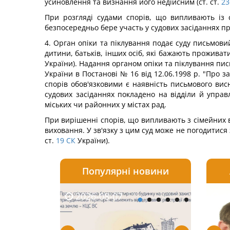
усиновлення та визнання його недійсним (ст. ст.
23
При розгляді судами спорів, що випливають із с
безпосередньо бере участь у судових засіданнях пр
4. Орган опіки та піклування подає суду письмов
дитини, батьків, інших осіб, які бажають проживати 
України). Надання органом опіки та піклування пис
України в Постанові № 16 від 12.06.1998 р. "Про з
спорів обов'язковими є наявність письмового висн
судових засіданнях покладено на відділи й управ
міських чи районних у містах рад.
При вирішенні спорів, що випливають з сімейних в
виховання. У зв'язку з цим суд може не погодитися
ст.
19
СК
України).
Популярні новини
2026-08-07
2026-08-03
2026-
20