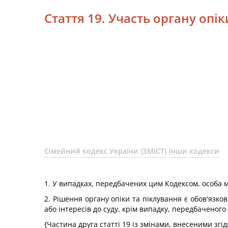
Стаття 19. Участь органу опік
Сімейний кодекс України (ЗМІСТ)
Інши кодекси
1. У випадках, передбачених цим Кодексом, особа м
2. Рішення органу опіки та піклування є обов'язко
або інтересів до суду, крім випадку, передбаченого
{Частина друга статті 19 із змінами, внесеними згі