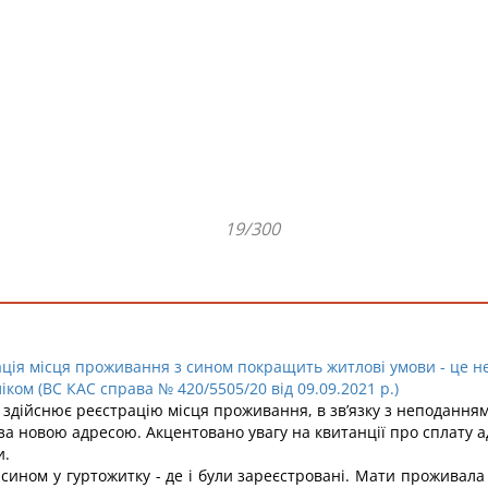
19/300
ція місця проживання з сином покращить житлові умови - це не
ом (ВС КАС справа № 420/5505/20 від 09.09.2021 р.)
о здійснює реєстрацію місця проживання, в зв’язку з неподання
їх за новою адресою. Акцентовано увагу на квитанції про сплату 
и.
сином у гуртожитку - де і були зареєстровані. Мати проживала