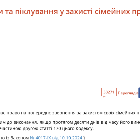
и та піклування у захисті сімейних пр
33271
Переглядів
ає право на попереднє звернення за захистом своїх сімейних пра
вим до виконання, якщо протягом десяти днів від часу його ви
 частиною другою статті 170 цього Кодексу.
дно із Законом
№ 4017-IX від 10.10.2024
}