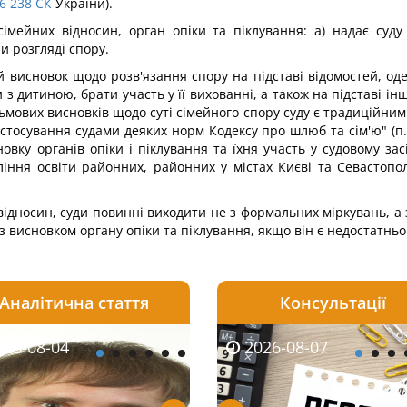
6
238
СК
України).
імейних відносин, орган опіки та піклування: а) надає суд
и розгляді спору.
ий висновок щодо розв'язання спору на підставі відомостей, о
з дитиною, брати участь у її вихованні, а також на підставі інш
ьмових висновків щодо суті сімейного спору суду є традиційни
астосування судами деяких норм Кодексу про шлюб та сім'ю" (п.
овку органів опіки і піклування та їхня участь у судовому зас
ління освіти районних, районних у містах Києві та Севастопол
ідносин, суди повинні виходити не з формальних міркувань, а з
 з висновком органу опіки та піклування, якщо він є недостатнь
Аналітична стаття
Консультації
08-06
26-08-04
2026-08-05
2026-08-06
2026-08-04
2026-08-07
2026-07-30