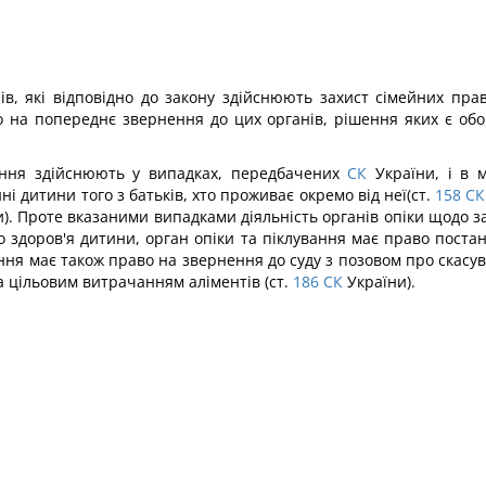
в, які відповідно до закону здійснюють захист сімейних прав т
о на попереднє звернення до цих органів, рішення яких є об
вання здійснюють у випадках, передбачених
СК
України, і в м
 дитини того з батьків, хто проживає окремо від неї(ст.
158
СК
). Проте вказаними випадками діяльність органів опіки щодо з
о здоров'я дитини, орган опіки та піклування має право пост
ання має також право на звернення до суду з позовом про скасу
за цільовим витрачанням аліментів (ст.
186
СК
України).