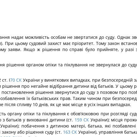
вання надає можливість особам не звертатися до суду. Однак з
). При цьому судовий захист має пріоритет. Тому закон встанов
ому заяви. Якщо ж рішення по справі було прийняте, у разі
ня рішення органом опіки та піклування не звернулася до суду,
ст. І
70
СК
України у виняткових випадках, при безпосередній за
рішення про негайне відібрання дитини від батьків. У цьому ра
 постановлення рішення звернутися до суду з позовом про позб
 позбавлення їх батьківських прав. Таким чином при безпосеред
е після спливу 10 днів, як це має місце в усіх інших випадках.
асть органу опіки та піклування є обов'язковою при розгляді с
 з батьків у вихованні дитини (ст.
159
СК
України); місця прож
України); побачення з дитиною матері, батька, які позбавлені 
і закону або рішення суду (ст.
163
СК
України), управління батьк