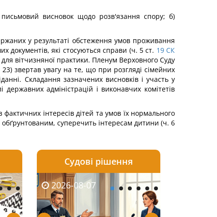
у письмовий висновок щодо розв'язання спору; б)
держаних у результаті обстеження умов проживання
их документів, які стосуються справи (ч. 5 ст.
19
СК
м для вітчизняної практики. Пленум Верховного Суду
 23) звертав увагу на те, що при розгляді сімейних
іданні. Складання зазначених висновків і участь у
і державних адміністрацій і виконавчих комітетів
 фактичних інтересів дітей та умов їх нормального
о обґрунтованим, суперечить інтересам дитини (ч. 6
Судові рішення
2026-08-06
2026-08-03
2026-08-07
2026-08-07
2026-08-05
2026-08-03
2026-08-06
2026-08-0