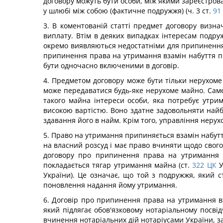
договору можуть бути особи, між якими зареєстров
у шлюбі між собою (фактичне подружжя) (ч. 3 ст.
91
3. В коментованій статті предмет договору визн
виплату. Втім в деяких випадках інтересам подру
окремо виявляються недостатніми для припинення 
припинення права на утримання взамін набуття пр
бути одночасно включеними в договір.
4. Предметом договору може бути тільки нерухоме
може передаватися будь-яке нерухоме майно. Сам
такого майна інтереси особи, яка потребує утр
високою вартістю. Воно здатне задовольняти найбі
здавання його в найм. Крім того, управління неру
5. Право на утримання припиняється взамін набутт
на власний розсуд і має право вчиняти щодо свого 
договору про припинення права на утримання в
покладається тягар утримання майна (ст.
322
ЦК
У
України). Це означає, що той з подружжя, який
поновлення надання йому утримання.
6. Договір про припинення права на утримання в
який підлягає обов'язковому нотаріальному посві
вчинення нотаріальних дій нотаріусами України, за