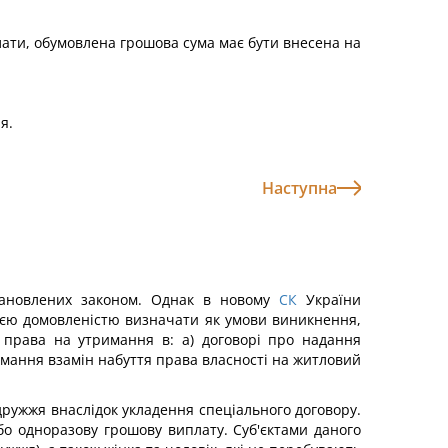
ати, обумовлена грошова сума має бути внесена на
я.
Наступна
становлених законом. Однак в новому
СК
України
оєю домовленістю визначати як умови виникнення,
 права на утримання в: а) договорі про надання
имання взамін набуття права власності на житловий
ружжя внаслідок укладення спеціального договору.
о одноразову грошову виплату. Суб'єктами даного