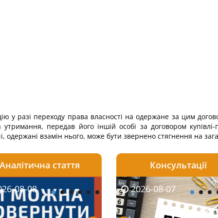
дію у разі переходу права власності на одержане за цим догов
утримання, передав його іншій особі за договором купівлі-
чі, одержані взамін нього, може бути звернено стягнення на заг
Аналітична стаття
Консультації
08-06
26-08-08
2026-08-05
2026-08-06
2026-08-07
2026-08-07
2026-07-30