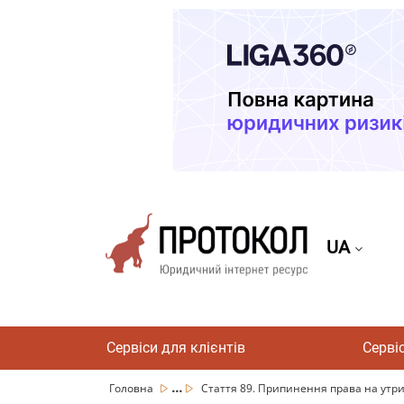
UA
Сервіси для клієнтів
Серві
...
Головна
Стаття 89. Припинення права на утри