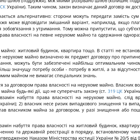
ано шлюб (подружжя), між якими розірвано шлюб (колишнє подруж
СК
України). Таким чином, закон визначає даний договір як дос
ачається альтернативно: сторони можуть передати замість сум
жжя може відповідати змішаний варіант, наприклад, якщо пла
зобов'язання з утримання. Тому можна припустити, що суб'єкт
ава власності на певне нерухоме майно та одержання однораз
 майно: житловий будинок, квартира тощо. В статті не встанов
е нерухоме майно визначено як предмет договору про припине
имання, можуть бути забезпечені найбільш оптимальним чином
льш значущу потребу особи - потребу в житлі, а за відсутнос
хомим майном не вимагає спеціальних знань.
я за договором права власності на нерухоме майно. Власник во
майна будь-які дії, що не суперечать закону (ст.
319
ЦК
України
замін набуття права власності на нерухоме майно, слід вр
країни); 2) власник несе ризик випадкового знищення та випа
 став власником майна за договором, у разі знищення або по
замін набуття права власності на житловий будинок, квартиру
дченню та державній реєстрації в порядку, встановленому чинн
твердженою Наказом Міністерства юстиції України № 20/5 від 03