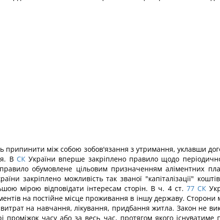
уть припинити між собою зобов'язання з утримання, уклавши до
ся. В
СК
України вперше закріплено правило щодо періодичност
правило обумовлене цільовим призначенням аліментних пла
раїни закріплено можливість так званої "капіталізації" кошт
ьшою мірою відповідати інтересам сторін. В ч. 4 ст.
77
СК
Укр
ментів на постійне місце проживання в іншу державу. Сторони м
ю витрат на навчання, лікування, придбання житла. Закон не 
і проміжок часу або за весь час, протягом якого існуватиме