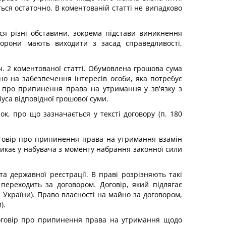
ся остаточно. В коментованій статті не випадково
я різні обставини, зокрема підстави виникнення
торони мають виходити з засад справедливості,
. 2 коментованої статті. Обумовлена грошова сума
но на забезпечення інтересів особи, яка потребує
у про припинення права на утримання у зв'язку з
са відповідної грошової суми.
к, про що зазначається у тексті договору (п. 180
оговір про припинення права на утримання взамін
икає у набувача з моменту набрання законної сили
 державної реєстрації. В праві розрізняють такі
переходить за договором. Договір, який підлягає
К
України). Право власності на майно за договором,
).
оговір про припинення права на утримання щодо