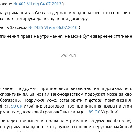
 Закону
№ 402-VII від 04.07.2013
}
а утримання у зв'язку з одержанням одноразової грошової випл
атного нотаріуса до посвідчення договору.
дно із Законом
№ 2435-VI від 06.07.2010
}
рипинення права на утримання, не може бути звернене стягненн
89/300
ов'язання подружжя припинялися виключно на підставах, в
испозитивним. За новим законодавством подружжя може за св
бов'язань. Подружжя може встановити підстави припинення
 (ст.
99
СК
України); в) договорі про припинення права на утр
ржання одноразової грошової виплати (ст.
89
СК
України).
й випадок припинення права на утримання за домовленістю под
 на утримання одного з подружжя на певне нерухоме майно аб