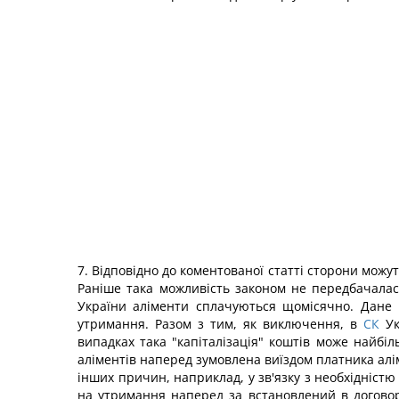
7. Відповідно до коментованої статті сторони мож
Раніше така можливість законом не передбачала
України аліменти сплачуються щомісячно. Дане 
утримання. Разом з тим, як виключення, в
СК
Ук
випадках така "капіталізація" коштів може найбіл
аліментів наперед зумовлена виїздом платника алі
інших причин, наприклад, у зв'язку з необхідніст
на утримання наперед за встановлений в договор