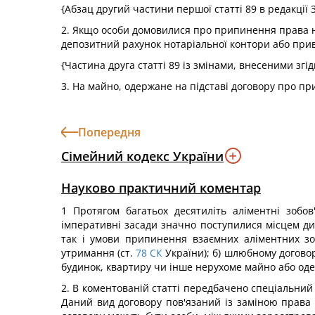
{Абзац другий частини першої статті 89 в редакції
2. Якщо особи домовилися про припинення права н
депозитний рахунок нотаріальної контори або прив
{Частина друга статті 89 із змінами, внесеними згі
3. На майно, одержане на підставі договору про п
Попередня
Сімейний кодекс України
Науково практичний коментар
1 Протягом багатьох десятиліть аліментні зоб
імперативні засади значно поступилися місцем д
так і умови припинення взаємних аліментних зо
утримання (ст.
78
СК
України); б) шлюбному договорі
будинок, квартиру чи інше нерухоме майно або оде
2. В коментованій статті передбачено спеціальни
Даний вид договору пов'язаний із заміною права