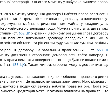
авної реєстрації. З цього ж моменту у набувача виникає право
ься з моменту укладення договору і набуття права власності н
однієї з них. Зокрема після виконання договору та виникнення 
і одержувача майна, отримання ним майна у спадщину, з
 його майнового становища тощо. Можна припустити, що за так
ставин (ст.
652
ЦК
України). В точному розумінні слова договор
ння повністю виконаного договору передбачена чинним за
ою зміною обставин за рішенням суду викликає сумніви, оскіль
озірвання договору. За загальним правилом (ч. 3 ст.
653
Ц
менту досягнення сторонами домовленості, тобто наперед.
ють права вимагати повернення того, що було виконане ними з
. 4 ст.
653
ЦК
). Таким чином, сторони можуть домовитися щ
ва на утримання, законом надано особливого правового режиму.
ене стягнення. Це правило викликає запитання. Його цільова с
д другого з подружжя замість набуття права на річ. Проте мо
 вимогою кредиторів може негативно вплинути на права та інте