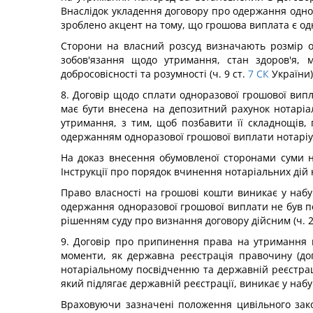
Внаслідок укладення договору про одержання одно
зроблено акцент на тому, що грошова виплата є о
Сторони на власний розсуд визначають розмір о
зобов'язання щодо утримання, стан здоров'я, 
добросовісності та розумності (ч. 9 ст.
7
СК
України)
8. Договір щодо сплати одноразової грошової вип
має бути внесена на депозитний рахунок нотаріал
утримання, з тим, щоб позбавити її складнощів,
одержанням одноразової грошової виплати нотаріус
На доказ внесення обумовленої сторонами суми на
Інструкції про порядок вчинення нотаріальних дій 
Право власності на грошові кошти виникає у наб
одержання одноразової грошової виплати не був п
рішенням суду про визнання договору дійсним (ч. 2
9. Договір про припинення права на утримання щ
моменти, як державна реєстрація правочину (дог
нотаріальному посвідченню та державній реєстрації
який підлягає державній реєстрації, виникає у набув
Враховуючи зазначені положення цивільного зако