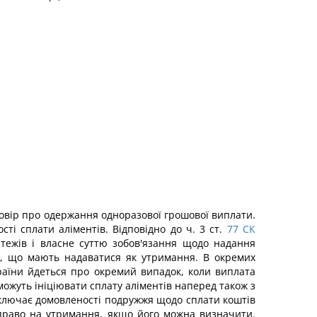
говір про одержання одноразової грошової виплати.
і сплати аліментів. Відповідно до ч. 3 ст.
77
СК
тежів і власне суттю зобов'язання щодо надання
ів, що мають надаватися як утримання. В окремих
аїни йдеться про окремий випадок, коли виплата
ожуть ініціювати сплату аліментів наперед також з
виключає домовленості подружжя щодо сплати коштів
 право на утримання, якщо його можна визначити.