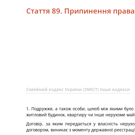
Стаття 89. Припинення прав
Сімейний кодекс України (ЗМІСТ)
Інши кодекси
1. Подружжя, а також особи, шлюб між якими було
житловий будинок, квартиру чи інше нерухоме май
Договір, за яким передається у власність неру
договором, виникає з моменту державної реєстрації