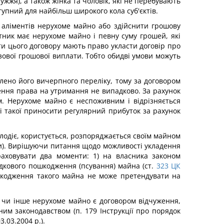
жя), а також жінка та чоловік, які не перебувають
тупний для найбільш широкого кола суб'єктів.
 аліментів нерухоме майно або здійснити грошову
тник має нерухоме майно і певну суму грошей, які
и цього договору мають право укласти договір про
ової грошової виплати. Тобто обидві умови можуть
лено його вичерпного переліку, тому за договором
ння права на утримання не випадково. За рахунок
. Нерухоме майно є неспоживним і відрізняється
ті такої приносити регулярний прибуток за рахунок
лодіє, користується, розпоряджається своїм майном
). Вирішуючи питання щодо можливості укладення
аховувати два моменти: 1) на власника законом
дкового пошкодження (псування) майна (ст.
323
ЦК
шкодження такого майна не може претендувати на
 чи інше нерухоме майно є договором відчуження,
им законодавством (п. 179 Інструкції про порядок
.03.2004 p.).