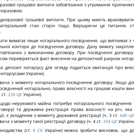
разової грошової виплати зобов'язання з утримання припиняєть
дноразовою.
дноразової грошової виплати. При цьому мають враховуватис
матеріальний стан сторін тощо. Вирішуючи це питання, с
.
лати вимагає лише нотаріального посвідчення, що випливає з ч
ьної контори до посвідчення договору. Дану вимогу закріпле
 пов'язаних з виконанням договору. При посвідченні договор
ом перевіряється факт внесення на депозитний рахунок нотаріу
 депозит нотаріусу для огляду подається квитанція про внесо
нотаріусами України).
увача з моменту нотаріального посвідчення договору. Якщо д
освідчений нотаріально, право власності на грошові кошти вин
 ст.
220
ЦК
України).
одо нерухомого майна потребує нотаріального посвідчення та
овору) та державна реєстрація права власності на річ, яка 
, є укладеним з моменту державної реєстрації (ч. 3 ст.
640
Ц
ача з моменту такої реєстрації договору (ч. 4 ст.
334
ЦК
України
нодавства (ст.
8
СК
України) можна зробити висновок, що д