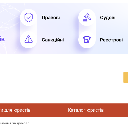
си для юристів
Каталог юристів
мання за домовл...