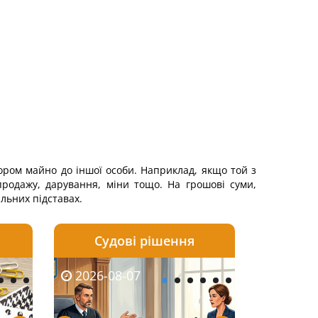
ором майно до іншої особи. Наприклад, якщо той з
продажу, дарування, міни тощо. На грошові суми,
альних підставах.
Судові рішення
2026-08-06
2026-08-04
2026-08-07
2026-08-07
2026-08-05
2026-08-04
2026-08-06
2026-08-0