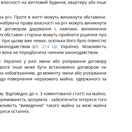
 власності на житловий будинок, квартиру або інше
а річ. Проте в житті можуть виникнути обставини,
у набувача права власності на річ можуть виникнути
а договором дарування і, навпаки, виникнення
их обставин сторони можуть прийняти рішення про
у при цьому вже немає, оскільки його було повністю
конодавством (ст.
214
ЦК
України). Можливість
ки вона не передбачена чинним законодавством.
К
України) у разі зміни або розірвання договору
 Проте інше може бути встановлено договором чи
а зобов'язанням, до моменту зміни або розірвання
одо повернення нерухомого майна, одержаного за
 Відповідно до ч. 3 коментованої статті на майно,
прямованість зрозуміла - забезпечити інтереси того
жливість "виведення" такого майна за межі майна
реси останніх.