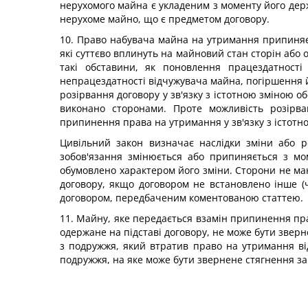
нерухомого майна є укладеним з моменту його держ
нерухоме майно, що є предметом договору.
10. Право набувача майна на утримання припиняєт
які суттєво вплинуть на майновий стан сторін або 
такі обставини, як поновлення працездатност
непрацездатності відчужувача майна, погіршення
розірвання договору у зв'язку з істотною зміною об
виконано сторонами. Проте можливість розірва
припинення права на утримання у зв'язку з істотн
Цивільний закон визначає наслідки зміни або р
зобов'язання змінюється або припиняється з мо
обумовлено характером його зміни. Сторони не ма
договору, якщо договором не встановлено інше (ч
договором, передбаченим коментованою статтею.
11. Майну, яке передається взамін припинення пра
одержане на підставі договору, не може бути зверн
з подружжя, який втратив право на утримання ві
подружжя, на яке може бути звернене стягнення за