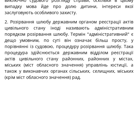
виключно судового розгляду справи, оскільки в цьому
випадку мова йде про долю дитини, інтереси якої
заслуговують особливого захисту.
2. Розірвання шлюбу державним органом реєстрації актів
цивільного стану іноді називають адміністративним
порядком розірвання шлюбу. Термін "адміністративний" є
дещо умовним, по суті він означає більш просту, у
порівнянні із судовою, процедуру розірвання шлюбу. Така
процедура здійснюється державним відділом реєстрації
актів цивільного стану районних, районних у містах,
міських (міст обласного значення) управлінь юстиції, а
також у виконавчих органах сільських, селищних, міських
(крім міст обласного значення) рад.