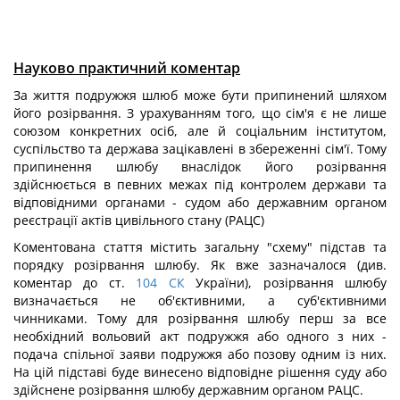
Науково практичний коментар
За життя подружжя шлюб може бути припинений шляхом
його розірвання. З урахуванням того, що сім'я є не лише
союзом конкретних осіб, але й соціальним інститутом,
суспільство та держава зацікавлені в збереженні сім'ї. Тому
припинення шлюбу внаслідок його розірвання
здійснюється в певних межах під контролем держави та
відповідними органами - судом або державним органом
реєстрації актів цивільного стану (РАЦС)
Коментована стаття містить загальну "схему" підстав та
порядку розірвання шлюбу. Як вже зазначалося (див.
коментар до ст.
104
СК
України), розірвання шлюбу
визначається не об'єктивними, а суб'єктивними
чинниками. Тому для розірвання шлюбу перш за все
необхідний вольовий акт подружжя або одного з них -
подача спільної заяви подружжя або позову одним із них.
На цій підставі буде винесено відповідне рішення суду або
здійснене розірвання шлюбу державним органом РАЦС.