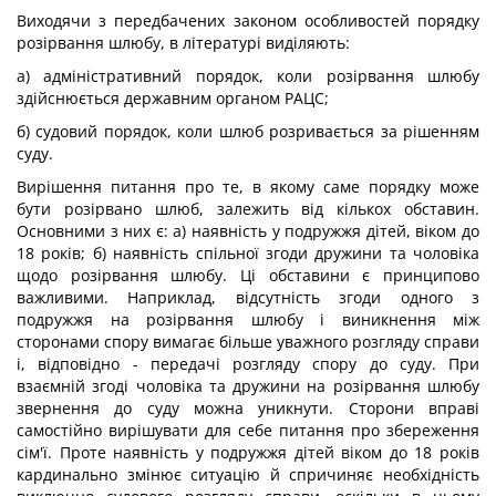
Виходячи з передбачених законом особливостей порядку
розірвання шлюбу, в літературі виділяють:
а) адміністративний порядок, коли розірвання шлюбу
здійснюється державним органом РАЦС;
б) судовий порядок, коли шлюб розривається за рішенням
суду.
Вирішення питання про те, в якому саме порядку може
бути розірвано шлюб, залежить від кількох обставин.
Основними з них є: а) наявність у подружжя дітей, віком до
18 років; б) наявність спільної згоди дружини та чоловіка
щодо розірвання шлюбу. Ці обставини є принципово
важливими. Наприклад, відсутність згоди одного з
подружжя на розірвання шлюбу і виникнення між
сторонами спору вимагає більше уважного розгляду справи
і, відповідно - передачі розгляду спору до суду. При
взаємній згоді чоловіка та дружини на розірвання шлюбу
звернення до суду можна уникнути. Сторони вправі
самостійно вирішувати для себе питання про збереження
сім'ї. Проте наявність у подружжя дітей віком до 18 років
кардинально змінює ситуацію й спричиняє необхідність