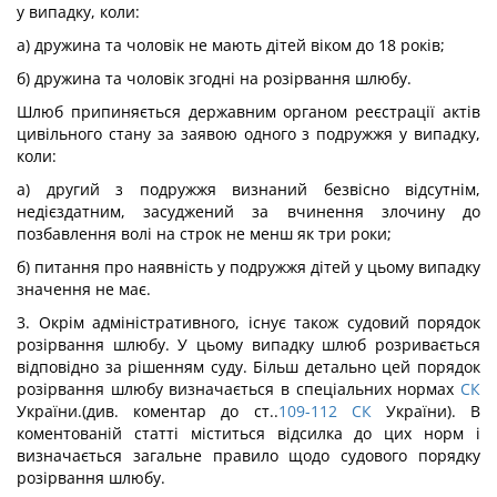
у випадку, коли:
а) дружина та чоловік не мають дітей віком до 18 років;
б) дружина та чоловік згодні на розірвання шлюбу.
Шлюб припиняється державним органом реєстрації актів
цивільного стану за заявою одного з подружжя у випадку,
коли:
а) другий з подружжя визнаний безвісно відсутнім,
недієздатним, засуджений за вчинення злочину до
позбавлення волі на строк не менш як три роки;
б) питання про наявність у подружжя дітей у цьому випадку
значення не має.
3. Окрім адміністративного, існує також судовий порядок
розірвання шлюбу. У цьому випадку шлюб розривається
відповідно за рішенням суду. Більш детально цей порядок
розірвання шлюбу визначається в спеціальних нормах
СК
України.(див. коментар до ст..
109-112
СК
України). В
коментованій статті міститься відсилка до цих норм і
визначається загальне правило щодо судового порядку
розірвання шлюбу.