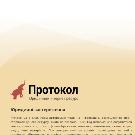
Юридичні застереження
Protocol.ua є власником авторських прав на інформацію, розміщену на веб -
сторінках даного ресурсу, якщо не вказано інше. Під інформацією розуміються
тексти, коментарі, статті, фотозображення, малюнки, ящик-шота, скани, відео,
аудіо, інші матеріали. При використанні матеріалів, розміщених на веб -
сторінках «Протокол» наявність гіперпосилання відкритого для індексації