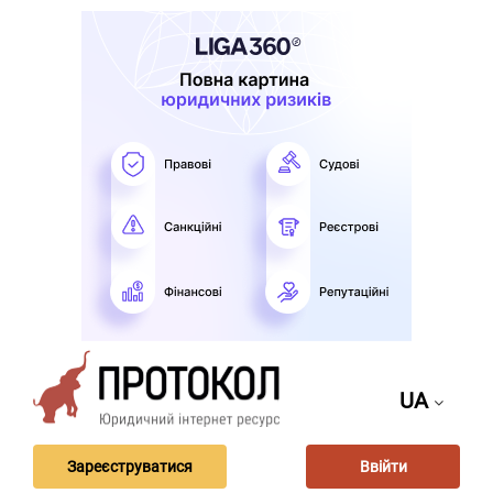
UA
Зареєструватися
Ввійти