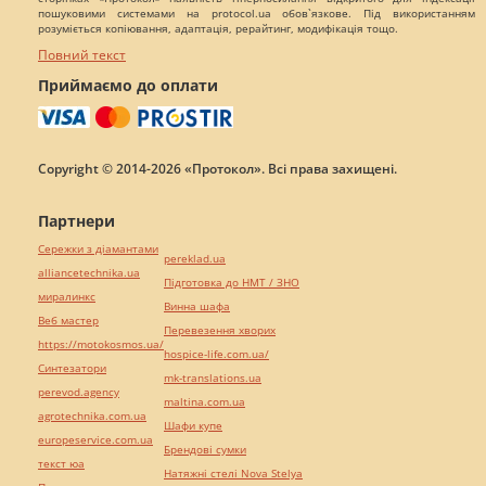
пошуковими системами на protocol.ua обов`язкове. Під використанням
розуміється копіювання, адаптація, рерайтинг, модифікація тощо.
Повний текст
Приймаємо до оплати
Copyright © 2014-2026 «Протокол». Всі права захищені.
Партнери
Сережки з діамантами
pereklad.ua
alliancetechnika.ua
Підготовка до НМТ / ЗНО
миралинкс
Винна шафа
Веб мастер
Перевезення хворих
https://motokosmos.ua/
hospice-life.com.ua/
Синтезатори
mk-translations.ua
perevod.agency
maltina.com.ua
agrotechnika.com.ua
Шафи купе
europeservice.com.ua
Брендові сумки
текст юа
Натяжні стелі Nova Stelya