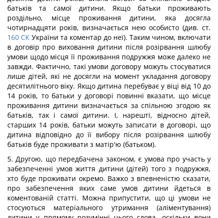
батьків та самої дитини. Якщо батьки проживають
роздільно, місце проживання дитини, яка досягла
чотирнадцяти років, визначається нею особисто (див. ст.
160
СК
України та коментар до неї). Таким чином, включати
в договір про виховання дитини після розірвання шлюбу
умови щодо місця її проживання подружжя може далеко не
завжди. Фактично, такі умови договору можуть стосуватися
лише дітей, які не досягли на момент укладання договору
десятилітнього віку. Якщо дитина перебуває у віці від 10 до
14 років, то батьки у договорі повинні вказати, що місце
проживання дитини визначається за спільною згодою як
батьків, так і самої дитини. І, нарешті, відносно дітей,
старших 14 років, батьки можуть записати в договорі, що
дитина відповідно до її вибору після розірвання шлюбу
батьків буде проживати з матір'ю (батьком).
5. Другою, що передбачена законом, є умова про участь у
забезпеченні умов життя дитини (дітей) того з подружжя,
хто буде проживати окремо. Важко з впевненістю сказати,
про забезпечення яких саме умов дитини йдеться в
коментованій статті. Можна припустити, що ці умови не
стосуються матеріального утримання (аліментування)
дитини у прямому розумінні цього слова, оскільки вони