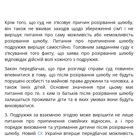
Крім того, що суд не з'ясовує причин розірвання шлюбу,
він також не вживає заходів щодо збереження сім'ї і не
вирішує питання про саму можливість або неможливість
розірвання шлюбу. Питання про припинення шлюбу
подружжя вирішує самостійно. Головним завданням суду є
з'ясування того факту, що заява про розірвання шлюбу
відповідає дійсній волі кожного з подружжя.
Закон передбачає, що при розгляді справи суд повинен
впевнитися в тому, що після розірвання шлюбу не будуть
порушені особисті та майнові права дружини та чоловіка, а
також їхніх дітей. Основне значення при цьому має
питання про те, з ким із батьків після розірвання шлюбу
залишаться проживати діти та в яких умовах вони будуть
виховуватися.
3. Подружжя за взаємною згодою може вирішити не лише
питання про припинення сімейних відносин, а і про
порядок виховання та утримання дитини після розірвання
шлюбу. Новий
СК
України вперше передбачає можливість