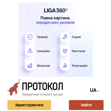
UA
Зареєструватися
Ввійти