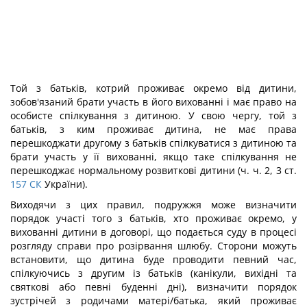
Той з батьків, котрий проживає окремо від дитини,
зобов'язаний брати участь в його вихованні і має право на
особисте спілкування з дитиною. У свою чергу, той з
батьків, з ким проживає дитина, не має права
перешкоджати другому з батьків спілкуватися з дитиною та
брати участь у її вихованні, якщо таке спілкування не
перешкоджає нормальному розвиткові дитини (ч. ч. 2, 3 ст.
157
СК
України).
Виходячи з цих правил, подружжя може визначити
порядок участі того з батьків, хто проживає окремо, у
вихованні дитини в договорі, що подається суду в процесі
розгляду справи про розірвання шлюбу. Сторони можуть
встановити, що дитина буде проводити певний час,
спілкуючись з другим із батьків (канікули, вихідні та
святкові або певні буденні дні), визначити порядок
зустрічей з родичами матері/батька, який проживає