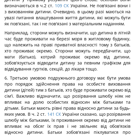
визначаються в ч.2 ст.
109
СК
України. Не пов'язані вони і
з вихованням дитини. Очевидно, в цьому разі маються на
увазі питання влаштування життя дитини, які можуть бути
як пов'язані, так і не пов'язані з матеріальним наданням.
Наприклад, сторони можуть визначити, що дитина в літній
час буде проживати на березі моря в житловому будинку,
що належить на праві приватної власності тому з батьків,
хто проживає окремо. Сторони можуть передбачити, що
мати (батько), котрий проживає окремо від дитини,
зобов'язується відводити дитину за певним графіком для
відвідування гуртків, секцій, до лікаря тощо.
6. Третьою умовою подружнього договору має бути умова
про порядок здійснення права на особисте виховання
дитини (дітей) тим з батьків, хто буде проживати окремо від
сім'ї. Важливо відзначити, що розірвання шлюбу ніяк не
впливає на долю особистих відносин між батьками та
дітьми. Батьки мають рівні права відносно дитини за будь-
яких умов. В ч. 2 ст.
141
СК
України сказано, що розірвання
шлюбу між батьками, їх проживання окремо від дитини не
впливає на обсяг їх прав і не звільняє від обов'язків
відносно дитини. Батьки зобов'язані піклуватися про