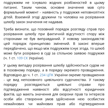
подружжям не існувало жодних розбіжностей в цьому
питанні. Таким чином, основне значення мав суто
формальний момент - наявність у подружжя неповнолітніх
дітей. Взаємній згоді дружини та чоловіка на розірвання
шлюбу закон значення не надавав.
Треба визнати, що позовний порядок розгляду справ про
розірвання шлюбу при фактичній відсутності спору між
сторонами не був виправданий. У новому законодавстві
цей порядок принципово змінений. В законі вперше
передбачено, що якщо між подружжям існує згода, то шлюб
може бути розірвано в суді за спільною заявою подружжя
(ч. 1 ст.
109
СК
України).
У цьому випадку розірвання шлюбу здійснюється судом не
в позовному порядку, а в порядку окремого провадження.
Відповідно до ч. 1 ст.
234
ЦПК
України окреме провадження
- це вид непозовного цивільного судочинства. У такому
порядку розглядаються цивільні справи про
підтвердження наявності або відсутності юридичних
фактів, що мають значення для охорони прав та інтересів
особи або створення умов здійснення нею особистих
немайнових чи майнових прав або підтвердження