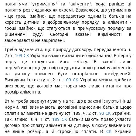
поняттями "утримання" та "аліменти", хоча раніше ці
поняття розглядалися як окремі. Вважалося, що утримання
- це гроші (майно), що передаються одним із батьків на
користь дитини в добровільному порядку, а аліменти -
гроші (майно), що стягуються в примусовому порядку за
рішенням суду. Сьогодні вказані відмінності в
законодавстві не закріплені.
Треба відзначити, що природу договору, передбаченого ч.
2 ст.
109
СК
України важко визначити однозначно. В першу
чергу це стосується його змісту. В законі лише
передбачено, що договір подружжя щодо розміру аліментів
на дитину повинен бути нотаріально посвідчений.
Виходячи із тексту ч. 2 ст.
109
СК
України можна зробити
висновок, що договір має торкатися лише питання про
розмір аліментів.
Втім, треба звернути увагу на те, що в законі існують і інші
норми, які визначають договірні відносини батьків щодо
сплати аліментів на дитину (ст. 189, ч. 2 ст.
93
СК
України).
Так, згідно із ч. 1 ст.
189
СК
батьки мають право укласти
договір про сплату аліментів на дитину, в якому визначити
не лише розмір, а й строки їх сплати. В
СК
України