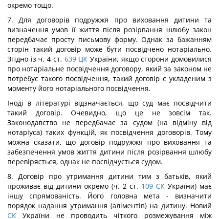
окремо тощо.
7. Для договорів подружжя про виховання дитини та
визначення умов її життя після розірвання шлюбу закон
передбачає просту письмову форму. Однак за бажанням
сторін такий договір може бути посвідчено нотаріально.
Згідно із ч. 4 ст.
639
ЦК
України, якщо сторони домовилися
про нотаріальне посвідчення договору, який за законом не
потребує такого посвідчення, такий договір є укладеним з
моменту його нотаріального посвідчення.
Іноді в літературі відзначається, що суд має посвідчити
такий договір. Очевидно, що це не зовсім так.
Законодавство не передбачає за судом (на відміну від
нотаріуса) таких функцій, як посвідчення договорів. Тому
можна сказати, що договір подружжя про виховання та
забезпечення умов життя дитини після розірвання шлюбу
перевіряється, однак не посвідчується судом.
8. Договір про утримання дитини тим з батьків, який
проживає від дитини окремо (ч. 2 ст.
109
СК
України) має
іншу спрямованість. Його головна мета - визначити
порядок надання утримання (аліментів) на дитину. Новий
СК
України не проводить чіткого розмежування між