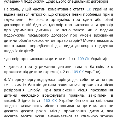
укладення подружжям щодо цього спеціальних договорів.
На жаль, у цій частині коментована стаття
СК
України не
відзначається чіткістю, що створює певні проблеми при її
тлумаченні. Не зовсім зрозуміло, про один або різні
договори в ній йдеться (договір про виховання та договір
про утримання дитини). Не ясно також, чи є подача
подружжям письмового договору про умови виховання
дитини обов'язковою, чи це право сторін? Можна вважати,
що в законі передбачені два види договорів подружжя
щодо їхніх дітей:
• договір про виховання дитини (ч. 1 ст.
109
СК
України);
• договір про утримання дитини тим з батьків, хто
проживає від дитини окремо (ч. 2 ст.
109
СК
України).
4. У першу чергу подружжя вирішує для себе питання про
те, з ким із батьків дитина залишиться проживати після
розірвання шлюбу. При визначенні місця проживання
дитини необхідно враховувати правила, закріплені в
законі. Згідно із ст.
160
СК
України батьки за спільною
згодою визначають місце проживання дитини, яка не
досягла десяти років. Місце проживання дитини, яка
досягла десяти років, визначається за спільною згодою