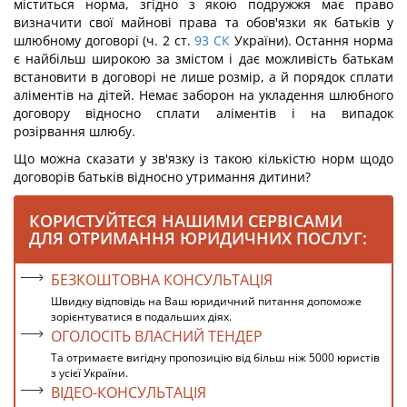
міститься норма, згідно з якою подружжя має право
визначити свої майнові права та обов'язки як батьків у
шлюбному договорі (ч. 2 ст.
93
СК
України). Остання норма
є найбільш широкою за змістом і дає можливість батькам
встановити в договорі не лише розмір, а й порядок сплати
аліментів на дітей. Немає заборон на укладення шлюбного
договору відносно сплати аліментів і на випадок
розірвання шлюбу.
Що можна сказати у зв'язку із такою кількістю норм щодо
договорів батьків відносно утримання дитини?
КОРИСТУЙТЕСЯ НАШИМИ СЕРВІСАМИ
ДЛЯ ОТРИМАННЯ ЮРИДИЧНИХ ПОСЛУГ:
БЕЗКОШТОВНА КОНСУЛЬТАЦІЯ
Швидку відповідь на Ваш юридичний питання допоможе
зорієнтуватися в подальших діях.
ОГОЛОСІТЬ ВЛАСНИЙ ТЕНДЕР
Та отримаєте вигідну пропозицію від більш ніж 5000 юристів
з усієї України.
ВІДЕО-КОНСУЛЬТАЦІЯ