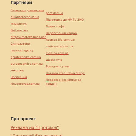
Партнери
Сережки з діамантами
pereklad.ua
alliancetechnika.ua
Підготовка до НМТ / ЗНО
миралинкс
Винна шафа
Веб мастер
Перевезення хворих
https://motokosmos.ua/
hospice-life.com.ua/
Синтезатори
mk-translations.ua
perevod.agency
maltina.com.ua
agrotechnika.com.ua
Шафи купе
europeservice.com.ua
Брендові сумки
текст юа
Натяжні стелі Nova Stelya
Посилання
Перевезення хворих за
kievperevod.com.ua
кордон
Про проект
Реклама на "Протокол"
"Протокол" без реклами!