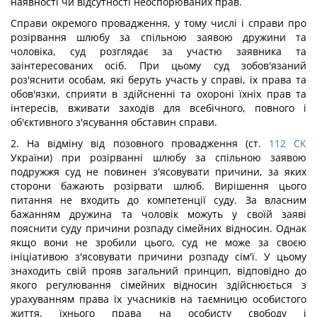
наявності чи відсутності неоспорюваних прав.
Справи окремого провадження, у тому числі і справи про
розірвання шлюбу за спільною заявою дружини та
чоловіка, суд розглядає за участю заявника та
заінтересованих осіб. При цьому суд зобов'язаний
роз'яснити особам, які беруть участь у справі, їх права та
обов'язки, сприяти в здійсненні та охороні їхніх прав та
інтересів, вживати заходів для всебічного, повного і
об'єктивного з'ясування обставин справи.
2. На відміну від позовного провадження (ст.
112
СК
України) при розірванні шлюбу за спільною заявою
подружжя суд не повинен з'ясовувати причини, за яких
сторони бажають розірвати шлюб. Вирішення цього
питання не входить до компетенції суду. За власним
бажанням дружина та чоловік можуть у своїй заяві
пояснити суду причини розпаду сімейних відносин. Однак
якщо вони не зробили цього, суд не може за своєю
ініціативою з'ясовувати причини розпаду сім'ї. У цьому
знаходить свій прояв загальний принцип, відповідно до
якого регулювання сімейних відносин здійснюється з
урахуванням права їх учасників на таємницю особистого
життя, їхнього права на особисту свободу і