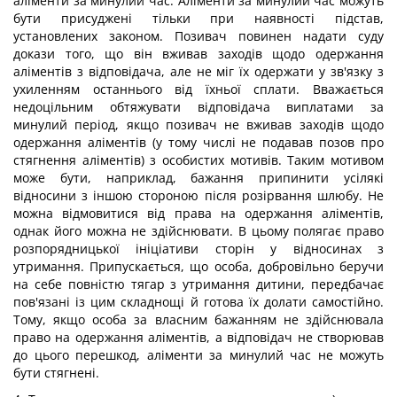
аліменти за минулий час. Аліменти за минулий час можуть
бути присуджені тільки при наявності підстав,
установлених законом. Позивач повинен надати суду
докази того, що він вживав заходів щодо одержання
аліментів з відповідача, але не міг їх одержати у зв'язку з
ухиленням останнього від їхньої сплати. Вважається
недоцільним обтяжувати відповідача виплатами за
минулий період, якщо позивач не вживав заходів щодо
одержання аліментів (у тому числі не подавав позов про
стягнення аліментів) з особистих мотивів. Таким мотивом
може бути, наприклад, бажання припинити усілякі
відносини з іншою стороною після розірвання шлюбу. Не
можна відмовитися від права на одержання аліментів,
однак його можна не здійснювати. В цьому полягає право
розпорядницької ініціативи сторін у відносинах з
утримання. Припускається, що особа, добровільно беручи
на себе повністю тягар з утримання дитини, передбачає
пов'язані із цим складнощі й готова їх долати самостійно.
Тому, якщо особа за власним бажанням не здійснювала
право на одержання аліментів, а відповідач не створював
до цього перешкод, аліменти за минулий час не можуть
бути стягнені.