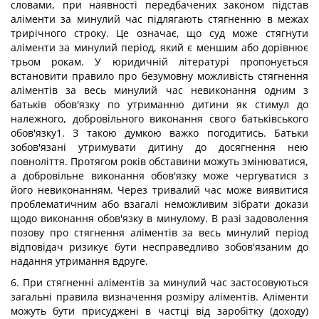
словами, при наявності передбачених законом підстав
аліменти за минулий час підлягають стягненню в межах
трирічного строку. Це означає, що суд може стягнути
аліменти за минулий період, який є меншим або дорівнює
трьом рокам. У юридичній літературі пропонується
встановити правило про безумовну можливість стягнення
аліментів за весь минулий час невиконання одним з
батьків обов'язку по утриманню дитини як стимул до
належного, добровільного виконання свого батьківського
обов'язку1. З такою думкою важко погодитись. Батьки
зобов'язані утримувати дитину до досягнення нею
повноліття. Протягом років обставини можуть змінюватися,
а добровільне виконання обов'язку може чергуватися з
його невиконанням. Через тривалий час може виявитися
проблематичним або взагалі неможливим зібрати докази
щодо виконання обов'язку в минулому. В разі задоволення
позову про стягнення аліментів за весь минулий період
відповідач ризикує бути несправедливо зобов'язаним до
надання утримання вдруге.
6. При стягненні аліментів за минулий час застосовуються
загальні правила визначення розміру аліментів. Аліменти
можуть бути присуджені в частці від заробітку (доходу)