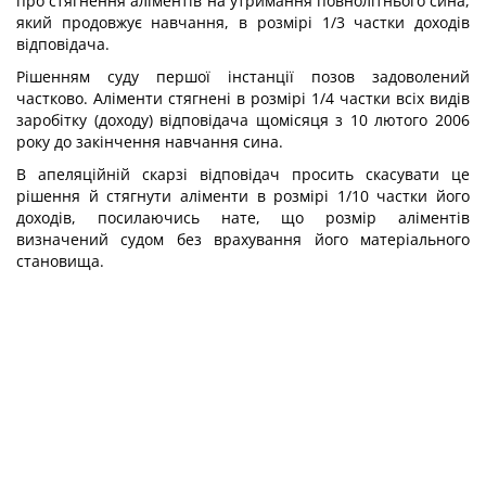
про стягнення аліментів на утримання повнолітнього сина,
який продовжує навчання, в розмірі 1/3 частки доходів
відповідача.
Рішенням суду першої інстанції позов задоволений
частково. Аліменти стягнені в розмірі 1/4 частки всіх видів
заробітку (доходу) відповідача щомісяця з 10 лютого 2006
року до закінчення навчання сина.
В апеляційній скарзі відповідач просить скасувати це
рішення й стягнути аліменти в розмірі 1/10 частки його
доходів, посилаючись нате, що розмір аліментів
визначений судом без врахування його матеріального
становища.