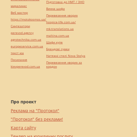
Підготовка до НМТ / ЗНО
миралинкс
Винна шафа
Веб мастер
Перевезення хворих
https://motokosmos.ua/
hospice-life.com.ua/
Синтезатори
mk-translations.ua
perevod.agency
maltina.com.ua
agrotechnika.com.ua
Шафи купе
europeservice.com.ua
Брендові сумки
текст юа
Натяжні стелі Nova Stelya
Посилання
Перевезення хворих за
kievperevod.com.ua
кордон
Про проект
Реклама на "Протокол"
"Протокол" без реклами!
Карта сайту
Тендер на юридичну послугу