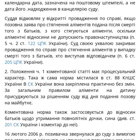
календарна дата, зазначена на поштовому штемпелі, а не
дата його .надходження в канцелярію суду.
Суддя відмовляє у відкритті провадження по справі, якщо
позовна заява про стягнення аліментів подана після смерті
того з батьків, з кого стягуються аліменти, оскільки
аліментні відносини не допускають правонаступництва (п.
5 ч. 2 ст.
122
ЦПК
України). Суд своєю ухвалою закриває
провадження по справі про стягнення аліментів у випадку
смерті того з батьків, хто виступав відповідачем (п. 6 ст.
205
ЦПК
України).
2. Положення ч. 1 коментованої статті має процесуальний
характер. Така ж сама норма містилася в ст. 88 КпШС
України В
СК
України вона закріплена практично без змін.
За загальним правилом аліменти на дитину
присуджуються за рішенням суду від дня подання позову
на майбутнє.
Коментована норма також застосовується до відносин
батьків щодо утримання повнолітніх дочки, сина (див. ст.
201
СК
України і коментар до неї).
16 лютого 2006 р. позивачка звернулася до суду з вимогою