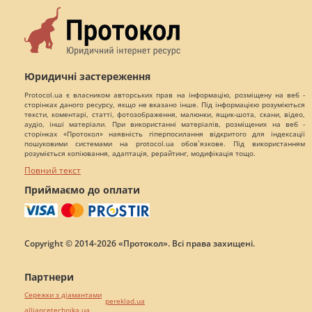
Юридичні застереження
Protocol.ua є власником авторських прав на інформацію, розміщену на веб -
сторінках даного ресурсу, якщо не вказано інше. Під інформацією розуміються
тексти, коментарі, статті, фотозображення, малюнки, ящик-шота, скани, відео,
аудіо, інші матеріали. При використанні матеріалів, розміщених на веб -
сторінках «Протокол» наявність гіперпосилання відкритого для індексації
пошуковими системами на protocol.ua обов`язкове. Під використанням
розуміється копіювання, адаптація, рерайтинг, модифікація тощо.
Повний текст
Приймаємо до оплати
Copyright © 2014-2026 «Протокол». Всі права захищені.
Партнери
Сережки з діамантами
pereklad.ua
alliancetechnika.ua