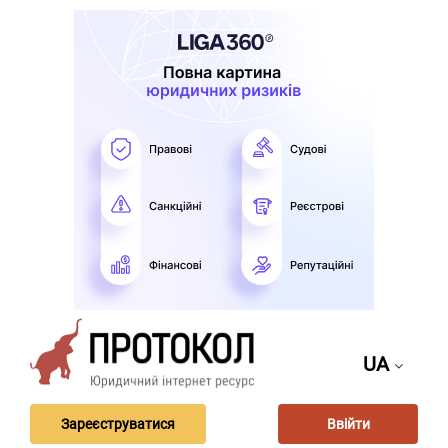
UA
Зареєструватися
Ввійти