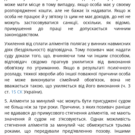
може мати місце в тому випадку, якщо особа має у своєму
розпорядженні кошти, але не бажає їх надавати. Якщо ж
особа не працює й у зв'язку із цим не має доходів, до неї не
можуть застосовуватися санкції, оскільки, як відомо,
примушення до праці не допускається чинним
законодавством.
Ухилення від сплати аліментів полягає у винних навмисних
діях (бездіяльності) відповідача. Тому позивач має надати
суду докази того, що, вчиняючи тим чи іншим способом,
відповідач свідомо прагнув ухилитися від виконання
обов'язку по утриманню. Якщо в результаті психічного
розладу, тяжкої хвороби або іншої поважної причини особа
не може виконувати сімейний обов'язок, вона не
вважається такою, що ухиляється від його виконання (ч. 3
ст.
15
СК
України).
5. Аліменти за минулий час можуть бути присуджені судом
не більш ніж за три роки. Причини, з яких позивач раніше
не вдавався до примусового стягнення аліментів, не мають
значення й судом не з'ясовуються. Однак можливість
стягнення аліментів за минулий час обмежується трьома
роками, що передували пред'явленню позову. Іншими