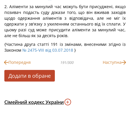
2. Аліменти за минулий час можуть бути присуджені, якщо
позивач подасть суду докази того, що він вживав заходів
щодо одержання аліментів з відповідача, але не міг їх
одержати у зв'язку з ухиленням останнього від їх сплати. У
цьому разі суд може присудити аліменти за минулий час,
але не більш як за десять років.
{Частина друга статті 191 із змінами, внесеними згідно із
Законом
№ 2475-VIII від 03.07.2018
}
Попередня
Наступна
191/300
Додати в обране
Сімейний кодекс України