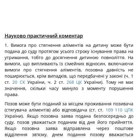
Науково практичний коментар
1. Вимога про стягнення аліментів на дитину може бути
подана до суду протягом усього строку існування права на
утримання, тобто до досягнення дитиною повноліття. На
вимоги, що випливають із сімейних відносин, включаючи
вимоги про стягнення аліментів, позовна давність не
поширюється, крім випадків, що передбачені у законі (ч. 1
ст.
20
СК
України, ч. 2 ст.
268
ЦК
України). Тому не має
значення, скільки часу минуло з моменту порушення
права.
Позов може бути поданий за місцем проживання позивача
(стягувача аліментів) або відповідача (ст. ст.
109
110
ЦПК
України). Якщо позовна заява подана безпосередньо до
суду, позов уважається поданим від дня його прийняття.
Якщо позовна заява відправлена через поштове
відділення зв'язку, днем подання позову вважається