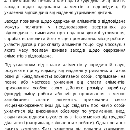
4. Таким чином, позивач має надати суду докази: а) вжиття
заходів щодо одержання аліментів з відповідача; б)
ухилення відповідача від надання утримання дитині.
Заходи позивача щодо одержання аліментів з відповідача
можуть полягати у неодноразових звертаннях до
відповідача з вимогами про надання дитині утримання,
спробах встановити його місце проживання, місце роботи,
укласти договір про сплату аліментів тощо. Суд з'ясовує, з
якого часу позивач вживав заходів щодо одержання
аліментів з відповідача.
Під ухиленням від сплати аліментів у юридичній науці
розуміють пряму відмову від надання утримання, а також
різні дії (бездіяльність) зобов'язаної особи, спрямовані на
повне або часткове ухилення від сплати аліментів:
приховання особою свого дійсного розміру заробітку
(доходу); зміну роботи або місця проживання з метою
запобігання сплати аліментів; приховання свого
місцезнаходження; інші дії, що свідчать про намір особи
ухилитися від виконання обов'язку по утриманню. Іноді
сюди також відносять ухилення з тією ж метою від трудової
діяльності (наприклад, звільнення з роботи). Однак останнє
досить сумнівно. Факт ухилення від надання утримання