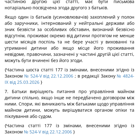
частиною другою цієї статті, має бути письмова
нотаріально посвідчена згода другого з батьків.
Якщо один із батьків (усиновлювачів) захоплений у полон
або заручники, інтернований у нейтральні держави або
зник безвісти за особливих обставин, визнаний безвісно
відсутнім, проживає окремо від дитини протягом не менше
шести місяців поспіль та не бере участі у вихованні та
утриманні дитини або якщо місце його проживання
невідоме, правочини, зазначені у частині другій цієї статті,
можуть бути вчинені без його згоди.
{Частина шоста статті 177 із змінами, внесеними згідно із
Законом
№ 524-V від 22.12.2006
; в редакції Закону
№ 4824-
IX від 25.03.2026
}
7. Батьки вирішують питання про управління майном
дитини спільно, якщо інше не передбачено договором між
ними. Спори, які виникають між батьками щодо управління
майном дитини, можуть вирішуватися органом опіки та
піклування або судом.
{Частина статті 177 із змінами, внесеними згідно із
Законом
№ 524-V від 22.12.2006
}