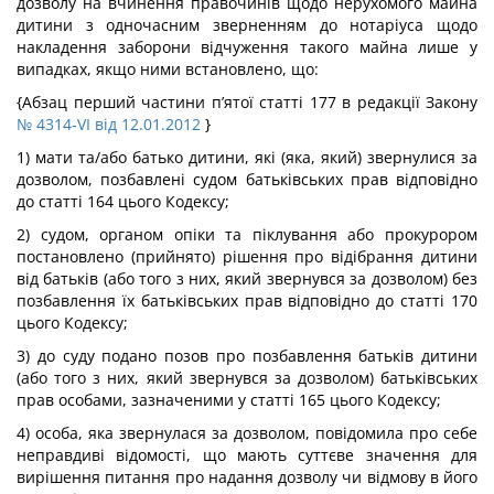
дозволу на вчинення правочинів щодо нерухомого майна
дитини з одночасним зверненням до нотаріуса щодо
накладення заборони відчуження такого майна лише у
випадках, якщо ними встановлено, що:
{Абзац перший частини п’ятої статті 177 в редакції Закону
№ 4314-VI від 12.01.2012
}
1) мати та/або батько дитини, які (яка, який) звернулися за
дозволом, позбавлені судом батьківських прав відповідно
до статті 164 цього Кодексу;
2) судом, органом опіки та піклування або прокурором
постановлено (прийнято) рішення про відібрання дитини
від батьків (або того з них, який звернувся за дозволом) без
позбавлення їх батьківських прав відповідно до статті 170
цього Кодексу;
3) до суду подано позов про позбавлення батьків дитини
(або того з них, який звернувся за дозволом) батьківських
прав особами, зазначеними у статті 165 цього Кодексу;
4) особа, яка звернулася за дозволом, повідомила про себе
неправдиві відомості, що мають суттєве значення для
вирішення питання про надання дозволу чи відмову в його