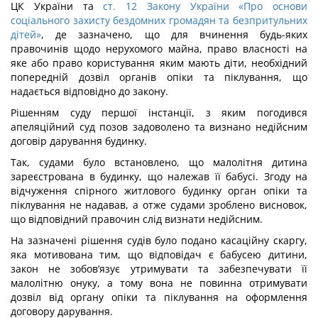
ЦК України та
ст. 12 Закону України «Про основи
соціального захисту бездомних громадян та безпритульних
дітей»
, де зазначено, що для вчинення будь-яких
правочинів щодо нерухомого майна, право власності на
яке або право користування яким мають діти, необхідний
попередній дозвіл органів опіки та піклування, що
надається відповідно до закону.
Рішенням суду першої інстанції, з яким погодився
апеляційний суд позов задоволено та визнано недійсним
договір дарування будинку.
Так, судами було встановлено, що малолітня дитина
зареєстрована в будинку, що належав її бабусі. Згоду на
відчуження спірного житлового будинку орган опіки та
піклування не надавав, а отже судами зроблено висновок,
що відповідний правочин слід визнати недійсним.
На зазначені рішення судів було подано касаційну скаргу,
яка мотивована тим, що відповідач є бабусею дитини,
закон не зобов’язує утримувати та забезпечувати її
малолітню онуку, а тому вона не повинна отримувати
дозвіл від органу опіки та піклування на оформлення
договору дарування.