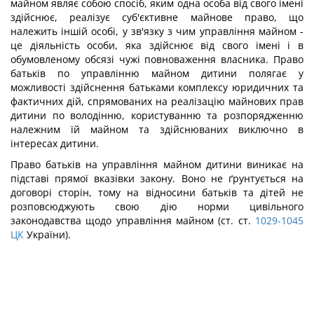
майном являє собою спосіб, яким одна особа від свого імені
здійснює, реалізує суб'єктивне майнове право, що
належить іншій особі, у зв'язку з чим управління майном -
це діяльність особи, яка здійснює від свого імені і в
обумовленому обсязі чужі повноваження власника. Право
батьків по управлінню майном дитини полягає у
можливості здійснення батьками комплексу юридичних та
фактичних дій, спрямованих на реалізацію майнових прав
дитини по володінню, користуванню та розпорядженню
належним їй майном та здійснюваних виключно в
інтересах дитини.
Право батьків на управління майном дитини виникає на
підставі прямої вказівки закону. Воно не ґрунтується на
договорі сторін, тому на відносини батьків та дітей не
розповсюджують свою дію норми цивільного
законодавства щодо управління майном (ст. ст.
1029-1045
ЦК
України).