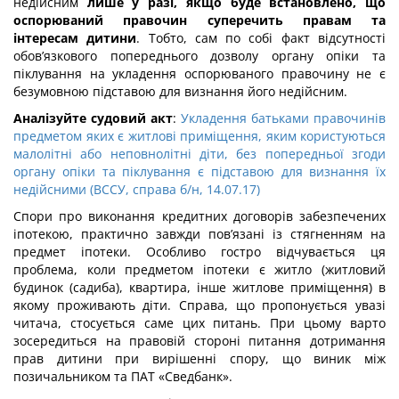
недійсним
лише у разі,
якщо буде встановлено, що
оспорюваний правочин суперечить правам та
інтересам дитини
. Тобто, сам по собі факт відсутності
обов’язкового попереднього дозволу органу опіки та
піклування на укладення оспорюваного правочину не є
безумовною підставою для визнання його недійсним.
Аналізуйте судовий акт
:
Укладення батьками правочинів
предметом яких є житлові приміщення, яким користуються
малолітні або неповнолітні діти, без попередньої згоди
органу опіки та піклування є підставою для визнання їх
недійсними (ВССУ, справа б/н, 14.07.17)
Спори про виконання кредитних договорів забезпечених
іпотекою, практично завжди пов’язані із стягненням на
предмет іпотеки. Особливо гостро відчувається ця
проблема, коли предметом іпотеки є житло (житловий
будинок (садиба), квартира, інше житлове приміщення) в
якому проживають діти. Справа, що пропонується увазі
читача, стосується саме цих питань. При цьому варто
зосередиться на правовій стороні питання дотримання
прав дитини при вирішенні спору, що виник між
позичальником та ПАТ «Сведбанк».