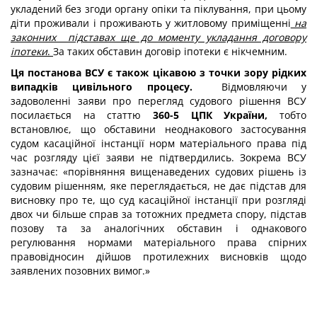
укладений без згоди органу опіки та піклування, при цьому
діти проживали і проживають у житловому приміщенні
на
законних підставах ще до моменту укладання договору
іпотеки
.
За таких обставин договір іпотеки є нікчемним.
Ця постанова ВСУ є також цікавою з точки зору рідких
випадків цивільного процесу.
Відмовляючи у
задоволенні заяви про перегляд судового рішення ВСУ
посилається на статтю
360-5 ЦПК України,
тобто
встановлює, що обставини неоднакового застосування
судом касаційної інстанції норм матеріального права під
час розгляду цієї заяви не підтвердились. Зокрема ВСУ
зазначає: «порівняння вищенаведених судових рішень із
судовим рішенням, яке переглядається, не дає підстав для
висновку про те, що суд касаційної інстанції при розгляді
двох чи більше справ за тотожних предмета спору, підстав
позову та за аналогічних обставин і однакового
регулювання нормами матеріального права спірних
правовідносин дійшов протилежних висновків щодо
заявлених позовних вимог.»