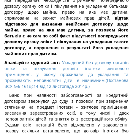
яка передбачає необхідність отримання попереднього
дозволу органу опіки і піклування на укладення батьками
договору щодо майна, право на яке має дитина,
спрямована на захист майнових прав дітей,
відтак
підставою для визнання недійсним договору щодо
майна, право на яке має дитина, за позовом його
батьків є не сам по собі факт відсутності попереднього
дозволу органу опіки і піклування на укладення такого
договору, а порушення в результаті його укладення
майнових прав дитини.
Аналізуйте судовий акт:
Укладений без дозволу органів
опіки та піклування договір іпотеки житлового
приміщення, у якому проживали до укладання та
проживають неповнолітні діти, є нікчемним.(Постанова
ВСУ №6-161цс14 від 12 листопада 2014р.)
Банк при наявності заборгованості за кредитний
договором звернувся до суду із позовом при звернення
стягнення на предмет іпотеки – житлове приміщення,
виселення зареєстрованих осіб, в тому числі і двох
неповнолітніх дітей та зняття їх з реєстраційного обліку.
Судами всіх інстанцій було відмовлено у задоволенні
позову оскільки встановлено, що договір іпотеки був