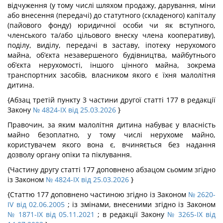
відчуження (у тому числі шляхом продажу, дарування, міни
або внесення (передачі) до статутного (складеного) капіталу
(пайового фонду) юридичної особи чи як вступного,
членського та/або цільового внеску члена кооперативу),
поділу, виділу, передачі в заставу, іпотеку нерухомого
майна, об’єкта незавершеного будівництва, майбутнього
об’єкта нерухомості, іншого цінного майна, зокрема
транспортних засобів, власником якого є їхня малолітня
дитина.
{Абзац третій пункту 3 частини другої статті 177 в редакції
Закону
№ 4824-IX від 25.03.2026
}
Правочин, за яким малолітня дитина набуває у власність
майно безоплатно, у тому числі нерухоме майно,
користувачем якого вона є, вчиняється без надання
дозволу органу опіки та піклування.
{Частину другу статті 177 доповнено абзацом сьомим згідно
із Законом
№ 4824-IX від 25.03.2026
}
{Статтю 177 доповнено частиною згідно із Законом
№ 2620-
IV від 02.06.2005
; із змінами, внесеними згідно із Законом
№ 1871-IX від 05.11.2021
; в редакції Закону
№ 3265-IX від