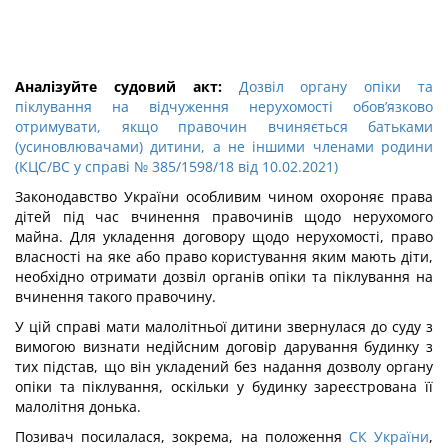
Аналізуйте судовий акт:
Дозвіл органу опіки та
піклування на відчуження нерухомості обов’язково
отримувати, якщо правочин вчиняється батьками
(усиновлювачами) дитини, а не іншими членами родини
(КЦС/ВС у справі № 385/1598/18 від 10.02.2021)
Законодавство України особливим чином охороняє права
дітей під час вчинення правочинів щодо нерухомого
майна. Для укладення договору щодо нерухомості, право
власності на яке або право користування яким мають діти,
необхідно отримати дозвіл органів опіки та піклування на
вчинення такого правочину.
У цій справі мати малолітньої дитини звернулася до суду з
вимогою визнати недійсним договір дарування будинку з
тих підстав, що він укладений без надання дозволу органу
опіки та піклування, оскільки у будинку зареєстрована її
малолітня донька.
Позивач посилалася, зокрема, на положення
СК України
,