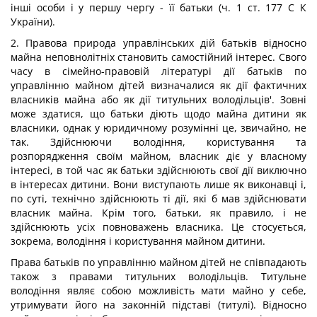
інші особи і у першу чергу - її батьки (ч. 1 ст. 177 С К
України).
2. Правова природа управлінських дій батьків відносно
майна неповнолітніх становить самостійний інтерес. Свого
часу в сімейно-правовій літературі дії батьків по
управлінню майном дітей визначалися як дії фактичних
власників майна або як дії титульних володільців'. Зовні
може здатися, що батьки діють щодо майна дитини як
власники, однак у юридичному розумінні це, звичайно, не
так. Здійснюючи володіння, користування та
розпорядження своїм майном, власник діє у власному
інтересі, в той час як батьки здійснюють свої дії виключно
в інтересах дитини. Вони виступають лише як виконавці і,
по суті, технічно здійснюють ті дії, які б мав здійснювати
власник майна. Крім того, батьки, як правило, і не
здійснюють усіх повноважень власника. Це стосується,
зокрема, володіння і користування майном дитини.
Права батьків по управлінню майном дітей не співпадають
також з правами титульних володільців. Титульне
володіння являє собою можливість мати майно у себе,
утримувати його на законній підставі (титулі). Відносно