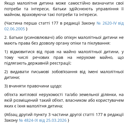
Якщо малолітня дитина може самостійно визначити свої
потреби та інтереси, батьки здійснюють управління її
майном, враховуючи такі потреби та інтереси.
{Частина перша статті 177 в редакції Закону
№ 2620-IV від
02.06.2005
}
2. Батьки (усиновлювачі) або опікун малолітньої дитини не
мають права без дозволу органу опіки та піклування:
1) відмовитися від прав на майно малолітньої дитини, у
тому числі речових прав на нерухоме майно, що
підлягають державній реєстрації;
2) видавати письмові зобов’язання від імені малолітньої
дитини;
3) вчиняти правочини щодо:
об’єкта житлової нерухомості та/або земельної ділянки, на
якій розміщений такий об’єкт, власником або користувачем
яких є їхня малолітня дитина;
{Абзац другий пункту 3 частини другої статті 177 в редакції
Закону
№ 4824-IX від 25.03.2026
}