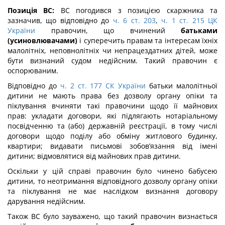
Позиція ВС:
ВС погодився з позицією скаржника та
зазначив, що відповідно до
ч. 6 ст. 203
,
ч. 1 ст. 215 ЦК
України
правочин, що вчинений
батьками
(усиновлювачами)
і суперечить правам та інтересам їхніх
малолітніх, неповнолітніх чи непрацездатних дітей, може
бути визнаний судом недійсним. Такий правочин є
оспорюваним.
Відповідно до
ч. 2 ст. 177 СК України
батьки малолітньої
дитини не мають права без дозволу органу опіки та
піклування вчиняти такі правочини щодо її майнових
прав: укладати договори, які підлягають нотаріальному
посвідченню та (або) державній реєстрації, в тому числі
договори щодо поділу або обміну житлового будинку,
квартири; видавати письмові зобов’язання від імені
дитини; відмовлятися від майнових прав дитини.
Оскільки у цій справі правочин було чинено бабусею
дитини, то неотримання відповідного дозволу органу опіки
та піклування не має наслідком визнання договору
дарування недійсним.
Також ВС було зауважено, що такий правочин визнається