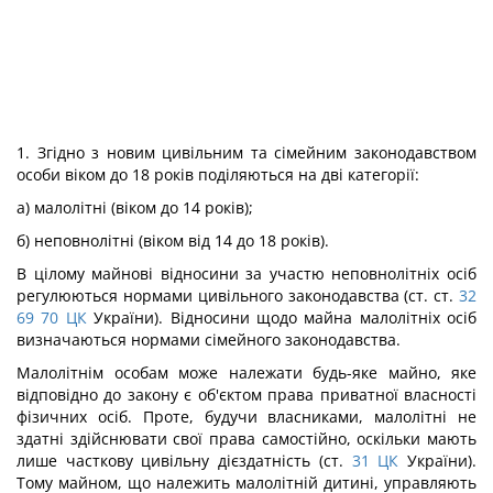
1. Згідно з новим цивільним та сімейним законодавством
особи віком до 18 років поділяються на дві категорії:
а) малолітні (віком до 14 років);
б) неповнолітні (віком від 14 до 18 років).
В цілому майнові відносини за участю неповнолітніх осіб
регулюються нормами цивільного законодавства (ст. ст.
32
69
70
ЦК
України). Відносини щодо майна малолітніх осіб
визначаються нормами сімейного законодавства.
Малолітнім особам може належати будь-яке майно, яке
відповідно до закону є об'єктом права приватної власності
фізичних осіб. Проте, будучи власниками, малолітні не
здатні здійснювати свої права самостійно, оскільки мають
лише часткову цивільну дієздатність (ст.
31
ЦК
України).
Тому майном, що належить малолітній дитині, управляють