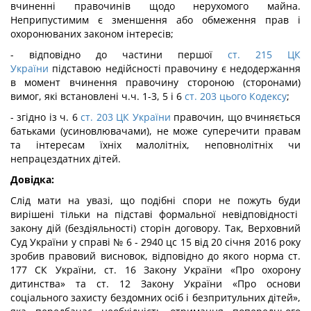
вчиненні правочинів щодо нерухомого майна.
Неприпустимим є зменшення або обмеження прав і
охоронюваних законом інтересів;
- відповідно до частини першої
ст. 215 ЦК
України
підставою недійсності правочину є недодержання
в момент вчинення правочину стороною (сторонами)
вимог, які встановлені ч.ч. 1-3, 5 і 6
ст. 203 цього Кодексу
;
- згідно із ч. 6
ст. 203 ЦК України
правочин, що вчиняється
батьками (усиновлювачами), не може суперечити правам
та інтересам їхніх малолітніх, неповнолітніх чи
непрацездатних дітей.
Довідка:
Слід мати на увазі, що подібні спори не пожуть буди
вирішені тільки на підставі формальної невідповідності
закону дій (бездіяльності) сторін договору. Так, Верховний
Суд України у справі № 6 - 2940 цс 15 від 20 січня 2016 року
зробив правовий висновок, відповідно до якого норма ст.
177 СК України, ст. 16 Закону України «Про охорону
дитинства» та ст. 12 Закону України «Про основи
соціального захисту бездомних осіб і безпритульних дітей»,