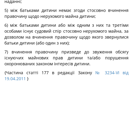
наданні;
5) між батьками дитини немає згоди стосовно вчинення
правочину щодо нерухомого майна дитини;
6) між батьками дитини або між одним з них та третіми
особами існує судовий спір стосовно нерухомого майна, за
дозволом на вчинення правочину щодо якого звернулися
батьки дитини (або один з них);
7) вчинення правочину призведе до звуження обсягу
існуючих майнових прав дитини та/або порушення
охоронюваних законом інтересів дитини.
{Частина статті 177 в редакції Закону
№ 3234-VI від
19.04.2011
}