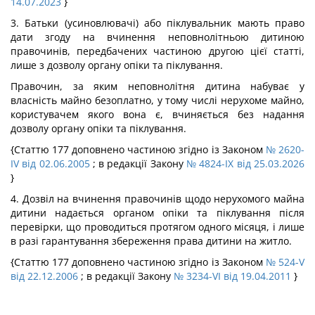
14.07.2023
}
3. Батьки (усиновлювачі) або піклувальник мають право
дати згоду на вчинення неповнолітньою дитиною
правочинів, передбачених частиною другою цієї статті,
лише з дозволу органу опіки та піклування.
Правочин, за яким неповнолітня дитина набуває у
власність майно безоплатно, у тому числі нерухоме майно,
користувачем якого вона є, вчиняється без надання
дозволу органу опіки та піклування.
{Статтю 177 доповнено частиною згідно із Законом
№ 2620-
IV від 02.06.2005
; в редакції Закону
№ 4824-IX від 25.03.2026
}
4. Дозвіл на вчинення правочинів щодо нерухомого майна
дитини надається органом опіки та піклування після
перевірки, що проводиться протягом одного місяця, і лише
в разі гарантування збереження права дитини на житло.
{Статтю 177 доповнено частиною згідно із Законом
№ 524-V
від 22.12.2006
; в редакції Закону
№ 3234-VI від 19.04.2011
}