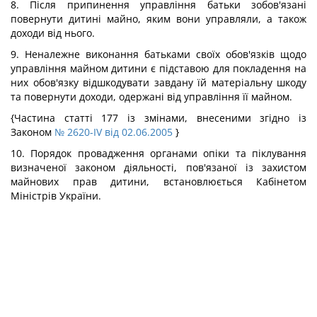
8. Після припинення управління батьки зобов'язані
повернути дитині майно, яким вони управляли, а також
доходи від нього.
9. Неналежне виконання батьками своїх обов'язків щодо
управління майном дитини є підставою для покладення на
них обов'язку відшкодувати завдану їй матеріальну шкоду
та повернути доходи, одержані від управління її майном.
{Частина статті 177 із змінами, внесеними згідно із
Законом
№ 2620-IV від 02.06.2005
}
10. Порядок провадження органами опіки та піклування
визначеної законом діяльності, пов'язаної із захистом
майнових прав дитини, встановлюється Кабінетом
Міністрів України.