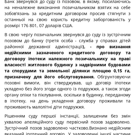
Банк звернувся до суду із позовом, в якому, посилаючись
на неналежне виконання позичальником взятих на себе
зобов'язань за кредитним договором просив стягнути з
останньої на свою користь кредитну заборгованість у
розмірі 176 801, 07 доларів США.
В свою чергу позичальник звернувся до суду із зустрічним
позовом до банку (третя особа - служба у справах дітей
районної державної адміністрації
), - про визнання
недійсними зазначеного кредитного договору та
договору іпотеки
належного
позичальнику на праві
власності житлового будинку з надвірними будовами
та спорудами та земельної ділянки площею 0,15 га,
призначену для його обслуговування.
Обгрунтовуючи
позовні вимоги, він стверджував, що договір іпотеки
укладено без його згоди одного із подружжя, а також згоди
органу опіки та піклування, оскільки в будинку, переданому
в іпотеку, на день укладення договору проживали та
проживають малолітні діти подружжя.
Рішенням суду першої інстанції, залишеним без змін
ухвалою апеляційного суду первісний позов задоволено.
Зустрічний позов задоволено частково.Визнано недійсним
вказаний іпотечний договір. У задоволенні іншої частини