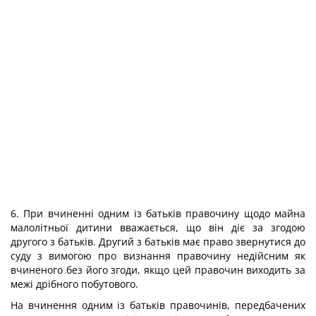
6. При вчиненні одним із батьків правочину щодо майна
малолітньої дитини вважається, що він діє за згодою
другого з батьків. Другий з батьків має право звернутися до
суду з вимогою про визнання правочину недійсним як
вчиненого без його згоди, якщо цей правочин виходить за
межі дрібного побутового.
На вчинення одним із батьків правочинів, передбачених