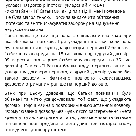
(укладення) договір іпотеки, укладений між ВАТ
«Укргазбанк» і її батьками, які діяли від її імені коли вона
ще була малолітньою. Просила виключити обтяження
іпотекою та зняти (скасувати) заборону на відчуження
нерухомого майна.
Пояснювала це тим, що вона є співвласницею квартири
яка обтяжена іпотекою. При укладенні іпотеки, коли вона
була малолітньою, було два договори, перший 02 березня -
(забезпечував кредит на 15 тис. доларів), а другий договір -
05 вересня того ж року (забезпечував кредит на 35 тис.
доларів). Так ось її батьки брали згоду в органах опіки на
укладення договору першого, а другий договір уклали без
такого дозволу - фактично повторно скориставшись
дозволом отриманим раніше на перший договір.
Банк при цьому доводив, що батьки позивачки були
обізнані та чітко усвідомлювали той факт, що укладають
договір щодо її майна з повторним використанням дозволу.
Формулювання дозволу без будь-якого застереження (мета
кредиту, суми, контрагента та ін.) дало можливість батькам
неповнолітньої пред'явити його двічі при нотаріальному
посвідченні договору іпотеки.