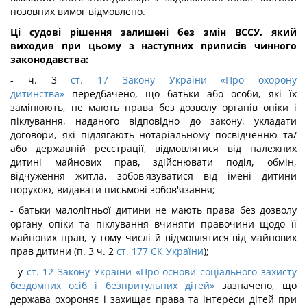
позовних вимог відмовлено.
Ці судові рішення залишені без змін ВССУ, який
виходив при цьому з наступних приписів чинного
законодавства:
- ч. 3
ст. 17 Закону України «Про охорону
дитинства»
передбачено, що батьки або особи, які їх
замінюють, не мають права без дозволу органів опіки і
піклування, наданого відповідно до закону, укладати
договори, які підлягають нотаріальному посвідченню та/
або державній реєстрації, відмовлятися від належних
дитині майнових прав, здійснювати поділ, обмін,
відчуження житла, зобов'язуватися від імені дитини
порукою, видавати письмові зобов'язання;
- батьки малолітньої дитини не мають права без дозволу
органу опіки та піклування вчиняти правочини щодо її
майнових прав, у тому числі й відмовлятися від майнових
прав дитини (п. 3 ч. 2
ст. 177 СК України
);
- у
ст. 12 Закону України «Про основи соціального захисту
бездомних осіб і безпритульних дітей»
зазначено, що
держава охороняє і захищає права та інтереси дітей при