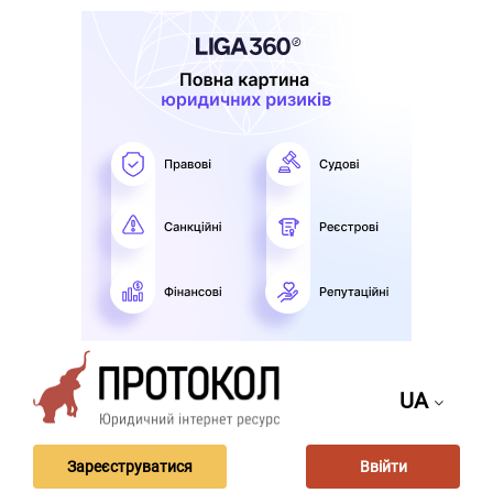
UA
Зареєструватися
Ввійти