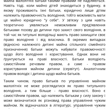
майна малолітніх батьки такими правами не наділяються.
Навіть тоді, коли майно дітей знаходиться у будинку, в
якому проживають їхні батьки, юридично лише дітям
належить правомочність володіння, тобто можливість мати
це майно юридично "у себе". У зв'язку з цим навіть
теоретично уявляється неможливим пред'явлення
батьками позову до дитини про захист свого володіння, в
той час як титульні володільці мають право захищати своє
право володіння і від власника. В окремих випадках
(відносно належного дитині майна спільного сімейного
призначення) батьки можуть набувати правомочності
щодо його володіння і користування. Однак вони не
ґрунтуються на праві власності. Батьки володіють
самостійним речовим правом, а саме - правом
користування майном дитини (сервітут). Аналогічним
правом володіє і дитина щодо майна батьків.
Таким чином, право батьків по управлінню майном
малолітніх не може розглядатися як право титульного
володіння, а тим більше - право власності. Воно є
самостійним правом, що належить батькам у силу закону і
може визначитися як різновид права управління чужим
майном. Як відзначалося в літературі, управління чужим