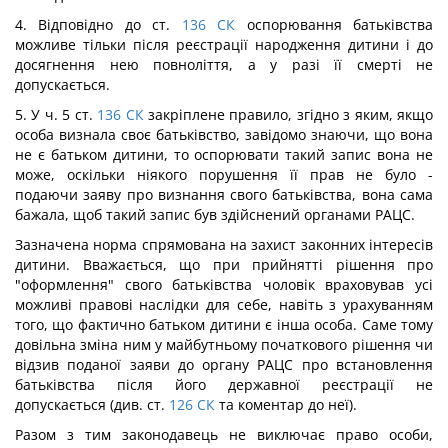
4. Відповідно до ст.
136
СК
оспорювання батьківства
можливе тільки після реєстрації народження дитини і до
досягнення нею повноліття, а у разі її смерті не
допускається.
5. У ч. 5 ст.
136
СК
закріплене правило, згідно з яким, якщо
особа визнала своє батьківство, завідомо знаючи, що вона
не є батьком дитини, то оспорювати такий запис вона не
може, оскільки ніякого порушення її прав не було -
подаючи заяву про визнання свого батьківства, вона сама
бажала, щоб такий запис був здійснений органами РАЦС.
Зазначена норма спрямована на захист законних інтересів
дитини. Вважається, що при прийнятті рішення про
"оформлення" свого батьківства чоловік враховував усі
можливі правові наслідки для себе, навіть з урахуванням
того, що фактично батьком дитини є інша особа. Саме тому
довільна зміна ним у майбутньому початкового рішення чи
відзив поданої заяви до органу РАЦС про встановлення
батьківства після його державної реєстрації не
допускається (див. ст.
126
СК
та коментар до неї).
Разом з тим законодавець не виключає право особи,