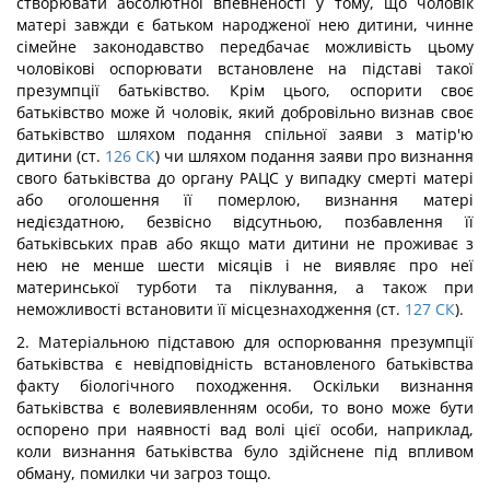
створювати абсолютної впевненості у тому, що чоловік
матері завжди є батьком народженої нею дитини, чинне
сімейне законодавство передбачає можливість цьому
чоловікові оспорювати встановлене на підставі такої
презумпції батьківство. Крім цього, оспорити своє
батьківство може й чоловік, який добровільно визнав своє
батьківство шляхом подання спільної заяви з матір'ю
дитини (ст.
126
СК
) чи шляхом подання заяви про визнання
свого батьківства до органу РАЦС у випадку смерті матері
або оголошення її померлою, визнання матері
недієздатною, безвісно відсутньою, позбавлення її
батьківських прав або якщо мати дитини не проживає з
нею не менше шести місяців і не виявляє про неї
материнської турботи та піклування, а також при
неможливості встановити її місцезнаходження (ст.
127
СК
).
2. Матеріальною підставою для оспорювання презумпції
батьківства є невідповідність встановленого батьківства
факту біологічного походження. Оскільки визнання
батьківства є волевиявленням особи, то воно може бути
оспорено при наявності вад волі цієї особи, наприклад,
коли визнання батьківства було здійснене під впливом
обману, помилки чи загроз тощо.