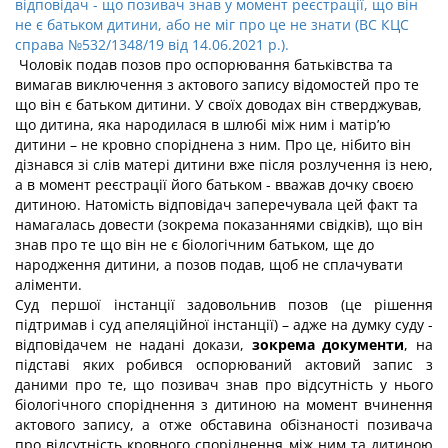
відповідач - що позивач знав у момент реєстрації, що він
не є батьком дитини, або не міг про це не знати (ВС КЦС
справа №532/1348/19 від 14.06.2021 р.).
Чоловік подав позов про оспорювання батьківства та
вимагав виключення з актового запису відомостей про те
що він є батьком дитини. У своїх доводах він стверджував,
що дитина, яка народилася в шлюбі між ним і матір’ю
дитини – не кровно споріднена з ним. Про це, нібито він
дізнався зі слів матері дитини вже після розлучення із нею,
а в момент реєстрації його батьком - вважав дочку своєю
дитиною. Натомість відповідач заперечувала цей факт та
намагалась довести (зокрема показаннями свідків), що він
знав про те що він не є біологічним батьком, ще до
народження дитини, а позов подав, щоб не сплачувати
аліменти.
Суд першої інстанції задовольнив позов (це рішення
підтримав і суд апеляційної інстанції) – адже на думку суду -
відповідачем не надані докази,
зокрема документи
, на
підставі яких робився оспорюваний актовий запис з
даними про те, що позивач знав про відсутність у нього
біологічного споріднення з дитиною на момент вчинення
актового запису, а отже обставина обізнаності позивача
про відсутність кровного споріднення між ним та дитиною