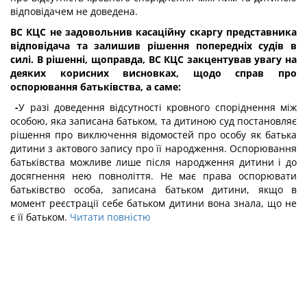
відповідачем не доведена.
ВС КЦС не задовольнив касаційну скаргу представника
відповідача та залишив рішення попередніх судів в
силі. В рішенні, щоправда, ВС КЦС закцентував увагу на
деяких корисних висновках, щодо справ про
оспорювання батьківства, а саме:
-
У разі доведення відсутності кровного споріднення між
особою, яка записана батьком, та дитиною суд постановляє
рішення про виключення відомостей про особу як батька
дитини з актового запису про її народження. Оспорювання
батьківства можливе лише після народження дитини і до
досягнення нею повноліття. Не має права оспорювати
батьківство особа, записана батьком дитини, якщо в
момент реєстрації себе батьком дитини вона знала, що не
є її батьком.
Читати повністю