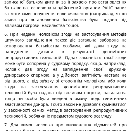
записаної батьком дитини за її заявою про встановлення
батьківства, оспорювати здійснений органом РАЦС запис
за мотивами порушення волевиявлення (наприклад, якщо
заява про встановлення батьківства була подана під
впливом погрози, насильства тощо).
6. При наданні чоловіком згоди на застосування методів
штучного запліднення також діє загальна заборона на
оспорювання батьківства особами, які дали згоду на
народження дитини в результаті допоміжних
репродуктивних технологій. Однак законність такої згоди
може бути оспорена у судовому порядку, якщо, наприклад,
чоловік дав згоду на запліднення своєї дружини
донорською спермою, а у дійсності вагітність настала не
від цього, а від зв'язку зі стороннім чоловіком, або коли
згода на застосування допоміжних репродуктивних
технологій була надана під впливом погрози, насильства
тощо чи особи були введені в оману щодо генетичних
властивостей донора. Тобто закон не дозволяє сумніватися
у законності самих методів застосування репродуктивних
технологій, роблячи їх предметом судового розгляду.
7. Для вимог чоловіка про виключення відомостей про
нього як батька з актового запису про народження дитини