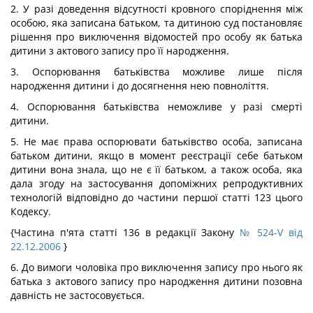
2. У разі доведення відсутності кровного споріднення між
особою, яка записана батьком, та дитиною суд постановляє
рішення про виключення відомостей про особу як батька
дитини з актового запису про її народження.
3. Оспорювання батьківства можливе лише після
народження дитини і до досягнення нею повноліття.
4. Оспорювання батьківства неможливе у разі смерті
дитини.
5. Не має права оспорювати батьківство особа, записана
батьком дитини, якщо в момент реєстрації себе батьком
дитини вона знала, що не є її батьком, а також особа, яка
дала згоду на застосування допоміжних репродуктивних
технологій відповідно до частини першої статті 123 цього
Кодексу.
{Частина п'ята статті 136 в редакції Закону
№ 524-V від
22.12.2006
}
6. До вимоги чоловіка про виключення запису про нього як
батька з актового запису про народження дитини позовна
давність не застосовується.