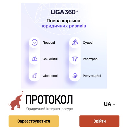
UA
Зареєструватися
Ввійти