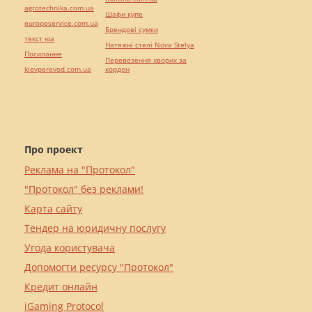
agrotechnika.com.ua
Шафи купе
europeservice.com.ua
Брендові сумки
текст юа
Натяжні стелі Nova Stelya
Посилання
Перевезення хворих за
kievperevod.com.ua
кордон
Про проект
Реклама на "Протокол"
"Протокол" без реклами!
Карта сайту
Тендер на юридичну послугу
Угода користувача
Допомогти ресурсу "Протокол"
Кредит онлайн
iGaming Protocol