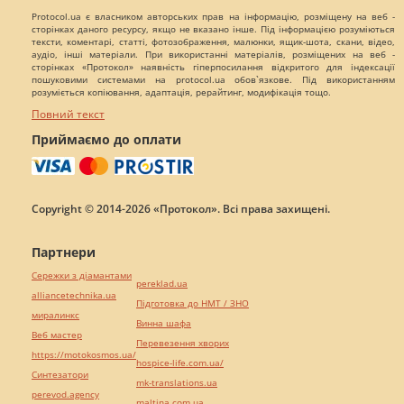
Protocol.ua є власником авторських прав на інформацію, розміщену на веб -
сторінках даного ресурсу, якщо не вказано інше. Під інформацією розуміються
тексти, коментарі, статті, фотозображення, малюнки, ящик-шота, скани, відео,
аудіо, інші матеріали. При використанні матеріалів, розміщених на веб -
сторінках «Протокол» наявність гіперпосилання відкритого для індексації
пошуковими системами на protocol.ua обов`язкове. Під використанням
розуміється копіювання, адаптація, рерайтинг, модифікація тощо.
Повний текст
Приймаємо до оплати
Copyright © 2014-2026 «Протокол». Всі права захищені.
Партнери
Сережки з діамантами
pereklad.ua
alliancetechnika.ua
Підготовка до НМТ / ЗНО
миралинкс
Винна шафа
Веб мастер
Перевезення хворих
https://motokosmos.ua/
hospice-life.com.ua/
Синтезатори
mk-translations.ua
perevod.agency
maltina.com.ua