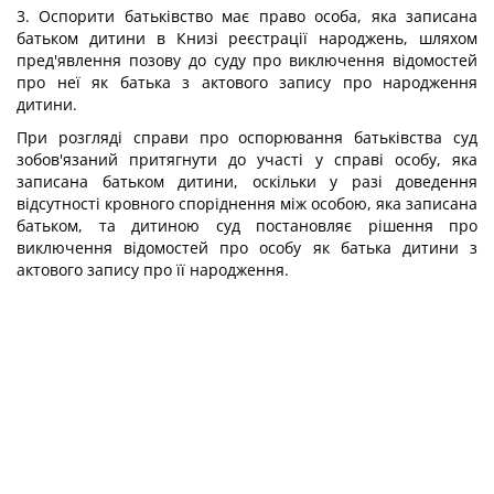
3. Оспорити батьківство має право особа, яка записана
батьком дитини в Книзі реєстрації народжень, шляхом
пред'явлення позову до суду про виключення відомостей
про неї як батька з актового запису про народження
дитини.
При розгляді справи про оспорювання батьківства суд
зобов'язаний притягнути до участі у справі особу, яка
записана батьком дитини, оскільки у разі доведення
відсутності кровного споріднення між особою, яка записана
батьком, та дитиною суд постановляє рішення про
виключення відомостей про особу як батька дитини з
актового запису про її народження.