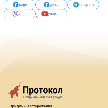
page
group
telegram
viber
youtube
Юридичні застереження