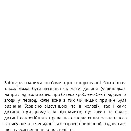
Заінтересованими особами при оспорюванні батьківства
також може бути визнана як мати дитини (у випадках,
наприклад, коли запис про батька зроблено без її відома та
згоди у період, коли вона з тих чи інших причин була
визнана безвісно відсутньою) та її чоловік, так і сама
дитина. При цьому слід відзначити, що закон не надає
дитині самостійного права на оспорювання зазначеного
запису, хоча, очевидно, таке право повинно їй надаватися
після досягнення нею повноліття.