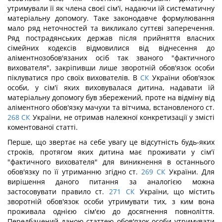
утримували її як члена своєї сім'ї, надаючи їй систематичну
матеріальну допомогу. Таке законодавче формулювання
мало ряд неточностей та викликало суттєві заперечення.
Ряд пострадянських держав після прийняття власних
сімейних кодексів відмовилися від віднесення до
аліментнозобов'язаних осіб так званого "фактичного
вихователя", закріпивши лише зворотній обов'язок особи
піклуватися про своїх вихователів. В
СК
України обов'язок
особи, у сім'ї яких виховувалася дитина, надавати їй
матеріальну допомогу був збережений, проте на відміну від
аліментного обов'язку мачухи та вітчима, встановленого ст.
268
СК
України, не отримав належної конкретизації у змісті
коментованої статті.
Перше, що звертає на себе увагу це відсутність будь-яких
строків, протягом яких дитина має проживати у сім'ї
"фактичного вихователя" для виникнення в останнього
обов'язку по її утриманню згідно ст.
269
СК
України. Для
вирішення даного питання за аналогією можна
застосовувати правило ст.
271
СК
України, що містить
зворотній обов'язок особи утримувати тих, з ким вона
проживала однією сім'єю до досягнення повноліття.
Передбачений даною статтею обов'язок особи утримувати