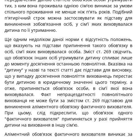
тих, з ким вона проживала однією сім'єю виникає за умови
спільного проживання не менше ніж п'ять років. Подібний
п'ятирічний строк можна застосовувати як підставу для
виникнення зобов'язання осіб, у сім'ї яких виховувалася
дитина по її утриманню.
Ще одним недоліком даної норми є відсутність положень,
що вказують на підстави припинення такого обов'язку в
осіб, сім'ї яких виховувалася особа. Зміст ст. 269 свідчить,
що обов'язок інших осіб утримувати дитину спливає лише
до моменту досягнення останньою повнолітня. Вказівка на
"дитину" у назві та тексті статті дає підстави для висновку,
що у випадку досягнення повноліття вихованець перестає
бути дитиною в юридичному значенні цього терміну, а
отже, припиняється обов'язок особи, в сім'ї якої вона
виховувалася. Факт непрацездатності повнолітнього
вихованця не може бути за змістом ст. 269 підставою для
виникнення аліментного обов'язку фактичного вихователя.
При цьому, слід підкреслити, що обов'язок одного
"фактичного вихователя" припиняється у разі прийняття
дитини на виховання в іншу сім'ю.
Аліментний обов'язок фактичного вихователя виникає за