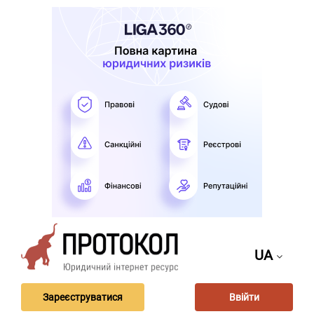
UA
Зареєструватися
Ввійти