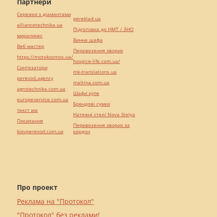
Партнери
Сережки з діамантами
pereklad.ua
alliancetechnika.ua
Підготовка до НМТ / ЗНО
миралинкс
Винна шафа
Веб мастер
Перевезення хворих
https://motokosmos.ua/
hospice-life.com.ua/
Синтезатори
mk-translations.ua
perevod.agency
maltina.com.ua
agrotechnika.com.ua
Шафи купе
europeservice.com.ua
Брендові сумки
текст юа
Натяжні стелі Nova Stelya
Посилання
Перевезення хворих за
kievperevod.com.ua
кордон
Про проект
Реклама на "Протокол"
"Протокол" без реклами!