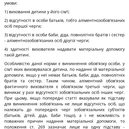
умови:
1) виховання дитини у його сім'ї;
2) відсутності в особи батьків, тобто аліментнозобов'язаних
осіб першої черги;
3) відсутності в особи баби, діда, повнолітніх братів і сестер
- аліментнозобов'язаних осіб другої черги;
4) здатності вихователя надавати матеріальну допомогу
такій дитині.
Особливістю даної норми є виникнення обов'язку особи, у
сім'ї яких виховувалася дитина, по наданні їй матеріальної
допомоги, якщо у неї немає батьків, баби, діда, повнолітніх
братів та сестер. Таким чином, аліментний обов'язок
фактичного вихователя є обов'язком третьої черги, що
виникає у разі відсутності зобов'язальних осіб інших черг.
При цьому, якщо попередні статті вказували як підставу
для виникнення зобов'язань не лише відсутність осіб, що
належать до попередніх черг зобов'язальних суб'єктів
(батьків, дітей, діда, баби тощо), а і не можливість з
поважних причин надання матеріальної допомоги, то
положення ст. 269 зазначає лише на одну підставу -