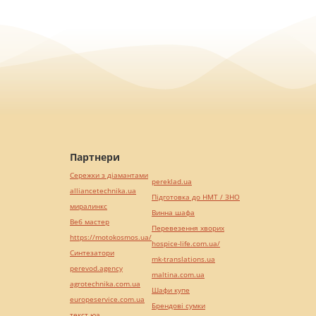
Партнери
Сережки з діамантами
pereklad.ua
alliancetechnika.ua
Підготовка до НМТ / ЗНО
миралинкс
Винна шафа
Веб мастер
Перевезення хворих
https://motokosmos.ua/
hospice-life.com.ua/
Синтезатори
mk-translations.ua
perevod.agency
maltina.com.ua
agrotechnika.com.ua
Шафи купе
europeservice.com.ua
Брендові сумки
текст юа