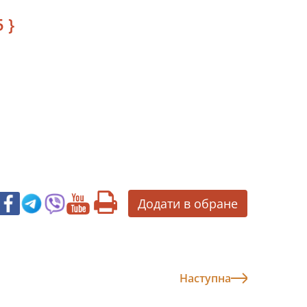
 }
Додати в обране
Наступна