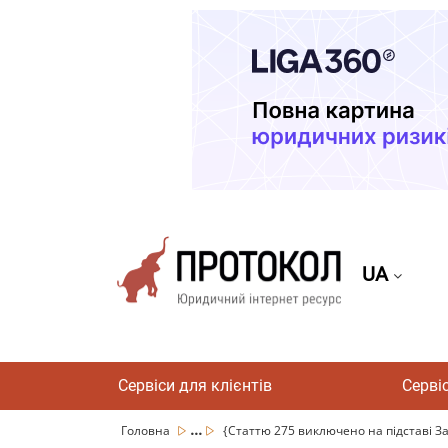
UA
Сервіси для клієнтів
Серві
...
Головна
{Статтю 275 виключено на підставі Зак