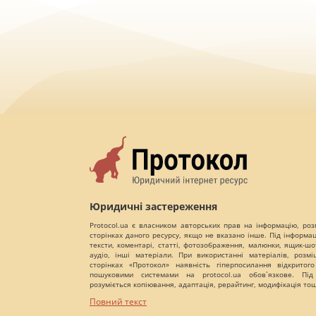
Юридичні застереження
Protocol.ua є власником авторських прав на інформацію, роз
сторінках даного ресурсу, якщо не вказано інше. Під інформа
тексти, коментарі, статті, фотозображення, малюнки, ящик-шот
аудіо, інші матеріали. При використанні матеріалів, розм
сторінках «Протокол» наявність гіперпосилання відкритого
пошуковими системами на protocol.ua обов`язкове. Під
розуміється копіювання, адаптація, рерайтинг, модифікація то
Повний текст