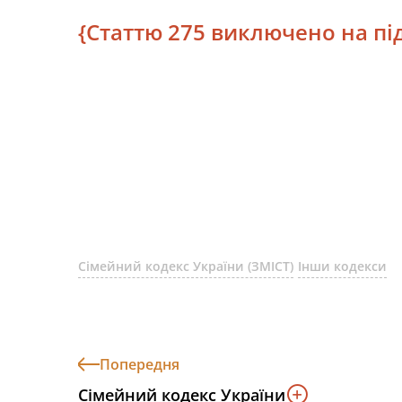
{Статтю 275 виключено на підс
Сімейний кодекс України (ЗМІСТ)
Інши кодекси
Попередня
Сімейний кодекс України