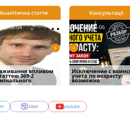
Аналітична стаття
Консультації
08-06
26-08-04
2026-08-05
2026-08-06
2026-08-04
2026-08-06
2026-07-30
уд встановив для
вживання впливом
Особливості захисту у
Документи, на яких не
Переоформлення
Исключение с воинс
Восьмий ААС фак
одування шкоди
статтею 369-2
кримінальному
проставляється
відстрочки за іншою
учета по возрасту:
підтвердив, що 
с
мінального
провадженні: я
апостиль: пер
підставою: нов
возможно
може скас
am
viber
youtube