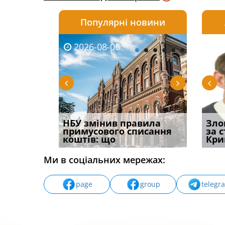
Популярні новини
2026-08-06
2026-08-03
2026-
20
і
НБУ змінив правила
Водії можуть отримати
Якщо с
Зло
способом
примусового списання
компенсацію за
відшк
за 
вих
коштів: що
незаконні дії
наявні
Кри
Ми в соціальних мережах:
page
group
telegr