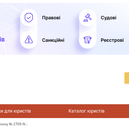
си для юристів
Каталог юристів
ону № 2709-IV...