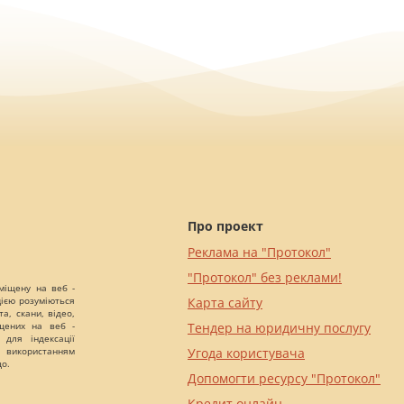
Про проект
Реклама на "Протокол"
"Протокол" без реклами!
міщену на веб -
цією розуміються
Карта сайту
а, скани, відео,
іщених на веб -
Тендер на юридичну послугу
 для індексації
 використанням
Угода користувача
що.
Допомогти ресурсу "Протокол"
Кредит онлайн