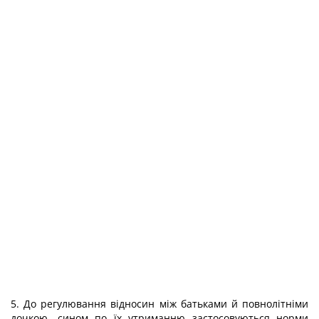
5. До регулювання відносин між батьками й повнолітніми
дочкою, сином по їх утриманню застосовуються норми