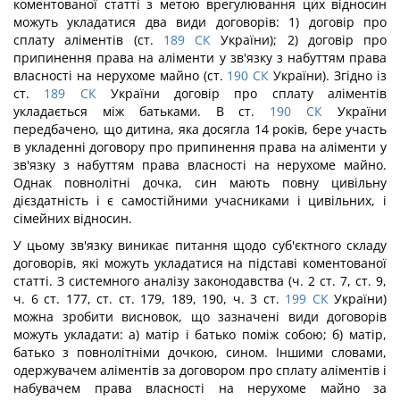
коментованої статті з метою врегулювання цих відносин
можуть укладатися два види договорів: 1) договір про
сплату аліментів (ст.
189
СК
України); 2) договір про
припинення права на аліменти у зв'язку з набуттям права
власності на нерухоме майно (ст.
190
СК
України). Згідно із
ст.
189
СК
України договір про сплату аліментів
укладається між батьками. В ст.
190
СК
України
передбачено, що дитина, яка досягла 14 років, бере участь
в укладенні договору про припинення права на аліменти у
зв'язку з набуттям права власності на нерухоме майно.
Однак повнолітні дочка, син мають повну цивільну
дієздатність і є самостійними учасниками і цивільних, і
сімейних відносин.
У цьому зв'язку виникає питання щодо суб'єктного складу
договорів, які можуть укладатися на підставі коментованої
статті. З системного аналізу законодавства (ч. 2 ст. 7, ст. 9,
ч. 6 ст. 177, ст. ст. 179, 189, 190, ч. 3 ст.
199
СК
України)
можна зробити висновок, що зазначені види договорів
можуть укладати: а) матір і батько поміж собою; б) матір,
батько з повнолітніми дочкою, сином. Іншими словами,
одержувачем аліментів за договором про сплату аліментів і
набувачем права власності на нерухоме майно за