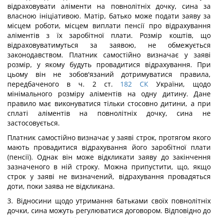
відраховувати аліменти на повнолітніх дочку, сина за
власною ініціативою. Матір, батько може подати заяву за
місцем роботи, місцем виплати пенсії про відрахування
аліментів з їх заробітної плати. Розмір коштів, що
відраховуватимуться за заявою, не обмежується
законодавством. Платник самостійно визначає у заяві
розмір, у якому будуть провадитися відрахування. При
цьому він не зобов'язаний дотримуватися правила,
передбаченого в ч. 2 ст.
182
СК
України, щодо
мінімального розміру аліментів на одну дитину. Дане
правило має виконуватися тільки стосовно дитини, а при
сплаті аліментів на повнолітніх дочку, сина не
застосовується.
Платник самостійно визначає у заяві строк, протягом якого
мають провадитися відрахування його заробітної плати
(пенсії). Однак він може відкликати заяву до закінчення
зазначеного в ній строку. Можна припустити, що, якщо
строк у заяві не визначений, відрахування провадяться
доти, поки заява не відкликана.
3. Відносини щодо утримання батьками своїх повнолітніх
дочки, сина можуть регулюватися договором. Відповідно до