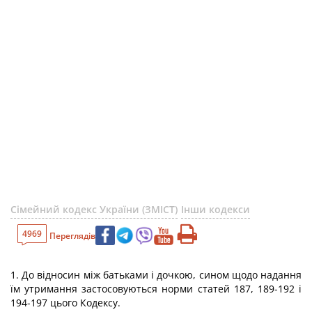
Сімейний кодекс України (ЗМІСТ)
Інши кодекси
4969
Переглядів
1. До відносин між батьками і дочкою, сином щодо надання
їм утримання застосовуються норми статей 187, 189-192 і
194-197 цього Кодексу.