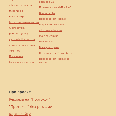
pereklad.ua
alliancetechnika.ua
Підготовка до НМТ / ЗНО
миралинкс
Винна шафа
Веб мастер
Перевезення хворих
https://motokosmos.ua/
hospice-life.com.ua/
Синтезатори
mk-translations.ua
perevod.agency
maltina.com.ua
agrotechnika.com.ua
Шафи купе
europeservice.com.ua
Брендові сумки
текст юа
Натяжні стелі Nova Stelya
Посилання
Перевезення хворих за
kievperevod.com.ua
кордон
Про проект
Реклама на "Протокол"
"Протокол" без реклами!
Карта сайту