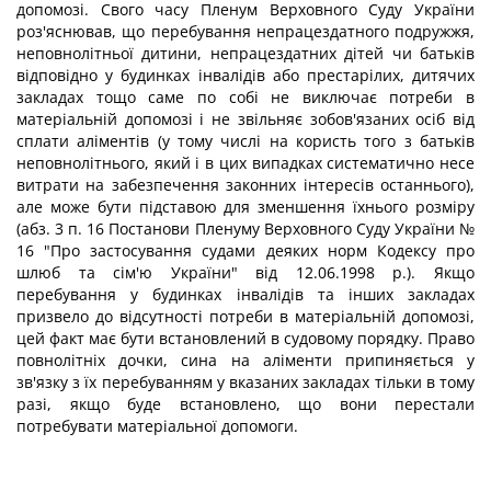
допомозі. Свого часу Пленум Верховного Суду України
роз'яснював, що перебування непрацездатного подружжя,
неповнолітньої дитини, непрацездатних дітей чи батьків
відповідно у будинках інвалідів або престарілих, дитячих
закладах тощо саме по собі не виключає потреби в
матеріальній допомозі і не звільняє зобов'язаних осіб від
сплати аліментів (у тому числі на користь того з батьків
неповнолітнього, який і в цих випадках систематично несе
витрати на забезпечення законних інтересів останнього),
але може бути підставою для зменшення їхнього розміру
(абз. 3 п. 16 Постанови Пленуму Верховного Суду України №
16 "Про застосування судами деяких норм Кодексу про
шлюб та сім'ю України" від 12.06.1998 p.). Якщо
перебування у будинках інвалідів та інших закладах
призвело до відсутності потреби в матеріальній допомозі,
цей факт має бути встановлений в судовому порядку. Право
повнолітніх дочки, сина на аліменти припиняється у
зв'язку з їх перебуванням у вказаних закладах тільки в тому
разі, якщо буде встановлено, що вони перестали
потребувати матеріальної допомоги.