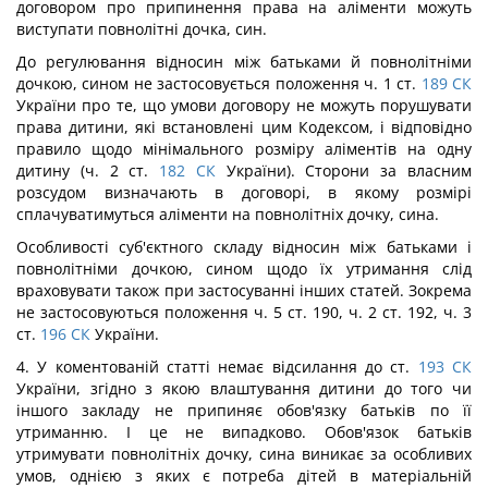
договором про припинення права на аліменти можуть
виступати повнолітні дочка, син.
До регулювання відносин між батьками й повнолітніми
дочкою, сином не застосовується положення ч. 1 ст.
189
СК
України про те, що умови договору не можуть порушувати
права дитини, які встановлені цим Кодексом, і відповідно
правило щодо мінімального розміру аліментів на одну
дитину (ч. 2 ст.
182
СК
України). Сторони за власним
розсудом визначають в договорі, в якому розмірі
сплачуватимуться аліменти на повнолітніх дочку, сина.
Особливості суб'єктного складу відносин між батьками і
повнолітніми дочкою, сином щодо їх утримання слід
враховувати також при застосуванні інших статей. Зокрема
не застосовуються положення ч. 5 ст. 190, ч. 2 ст. 192, ч. 3
ст.
196
СК
України.
4. У коментованій статті немає відсилання до ст.
193
СК
України, згідно з якою влаштування дитини до того чи
іншого закладу не припиняє обов'язку батьків по її
утриманню. І це не випадково. Обов'язок батьків
утримувати повнолітніх дочку, сина виникає за особливих
умов, однією з яких є потреба дітей в матеріальній