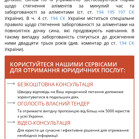
щодо стягнення аліментів за минулий час та
заборгованості за аліментами (ст. ст.
194
195
197
СК
України). В ч. 4 ст.
194
СК
України міститься спеціальне
правило щодо стягнення заборгованості за аліментами на
повнолітніх дочку сина, які продовжують навчання. В
такому випадку заборгованість стягується до досягнення
ними двадцяти трьох років (див. коментар до ст.
194
СК
України).
КОРИСТУЙТЕСЯ НАШИМИ СЕРВІСАМИ
ДЛЯ ОТРИМАННЯ ЮРИДИЧНИХ ПОСЛУГ:
БЕЗКОШТОВНА КОНСУЛЬТАЦІЯ
Швидку відповідь на Ваш юридичний питання допоможе
зорієнтуватися в подальших діях.
ОГОЛОСІТЬ ВЛАСНИЙ ТЕНДЕР
Та отримаєте вигідну пропозицію від більш ніж 5000 юристів
з усієї України.
ВІДЕО-КОНСУЛЬТАЦІЯ
Для юриста це сучасне і ефективне рішення для отримання
необхідної інформації