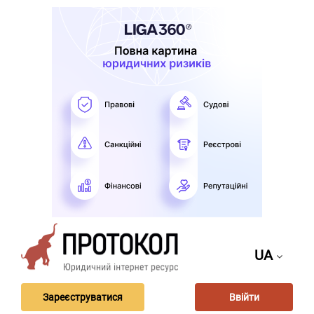
UA
Зареєструватися
Ввійти