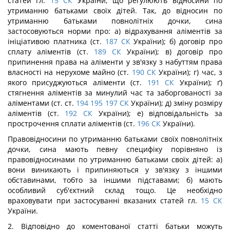
статей гл.
15
СК
України, що регулюють відносини по
утриманню батьками своїх дітей. Так, до відносин по
утриманню батьками повнолітніх дочки, сина
застосовуються норми про: а) відрахування аліментів за
ініціативою платника (ст.
187
СК
України); б) договір про
сплату аліментів (ст.
189
СК
України); в) договір про
припинення права на аліменти у зв'язку з набуттям права
власності на нерухоме майно (ст.
190
СК
України); г) час, з
якого присуджуються аліменти (ст.
191
СК
України); ґ)
стягнення аліментів за минулий час та заборгованості за
аліментами (ст. ст.
194
195
197
СК
України); д) зміну розміру
аліментів (ст.
192
СК
України); е) відповідальність за
прострочення сплати аліментів (ст.
196
СК
України).
Правовідносини по утриманню батьками своїх повнолітніх
дочки, сина мають певну специфіку порівняно із
правовідносинами по утриманню батьками своїх дітей: а)
вони виникають і припиняються у зв'язку з іншими
обставинами, тобто за іншими підставами; б) мають
особливий суб'єктний склад тощо. Це необхідно
враховувати при застосуванні вказаних статей гл.
15
СК
України.
2. Відповідно до коментованої статті батьки можуть