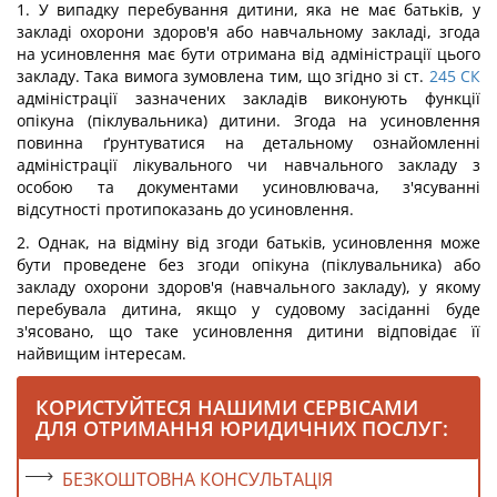
1. У випадку перебування дитини, яка не має батьків, у
закладі охорони здоров'я або навчальному закладі, згода
на усиновлення має бути отримана від адміністрації цього
закладу. Така вимога зумовлена тим, що згідно зі ст.
245
СК
адміністрації зазначених закладів виконують функції
опікуна (піклувальника) дитини. Згода на усиновлення
повинна ґрунтуватися на детальному ознайомленні
адміністрації лікувального чи навчального закладу з
особою та документами усиновлювача, з'ясуванні
відсутності протипоказань до усиновлення.
2. Однак, на відміну від згоди батьків, усиновлення може
бути проведене без згоди опікуна (піклувальника) або
закладу охорони здоров'я (навчального закладу), у якому
перебувала дитина, якщо у судовому засіданні буде
з'ясовано, що таке усиновлення дитини відповідає її
найвищим інтересам.
КОРИСТУЙТЕСЯ НАШИМИ СЕРВІСАМИ
ДЛЯ ОТРИМАННЯ ЮРИДИЧНИХ ПОСЛУГ:
БЕЗКОШТОВНА КОНСУЛЬТАЦІЯ