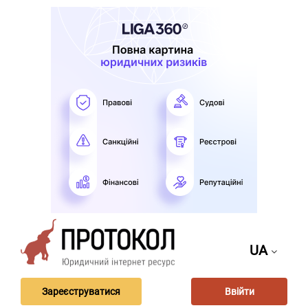
UA
Зареєструватися
Ввійти