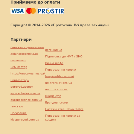
Приймаємо до оплати
Copyright © 2014-2026 «Протокол». Всі права захищені.
Партнери
Сережки з діамантами
pereklad.ua
alliancetechnika.ua
Підготовка до НМТ / ЗНО
миралинкс
Винна шафа
Веб мастер
Перевезення хворих
https://motokosmos.ua/
hospice-life.com.ua/
Синтезатори
mk-translations.ua
perevod.agency
maltina.com.ua
agrotechnika.com.ua
Шафи купе
europeservice.com.ua
Брендові сумки
текст юа
Натяжні стелі Nova Stelya
Посилання
Перевезення хворих за
kievperevod.com.ua
кордон