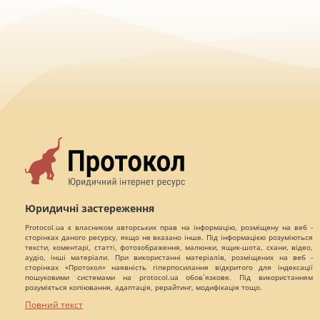
Юридичні застереження
Protocol.ua є власником авторських прав на інформацію, розміщену на веб -
сторінках даного ресурсу, якщо не вказано інше. Під інформацією розуміються
тексти, коментарі, статті, фотозображення, малюнки, ящик-шота, скани, відео,
аудіо, інші матеріали. При використанні матеріалів, розміщених на веб -
сторінках «Протокол» наявність гіперпосилання відкритого для індексації
пошуковими системами на protocol.ua обов`язкове. Під використанням
розуміється копіювання, адаптація, рерайтинг, модифікація тощо.
Повний текст