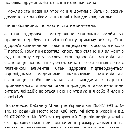
чоловіка, дружини, батьків, інших дочки, сина;
• можливість надання утримання другим з батьків, своїми
дружиною, чоловіком та повнолітніми дочкою, сином;
• інші обставини, що мають істотне значення.
4. Стан здоров'я і матеріальне становище особи, як
правило, перебувають між собою у прямому зв'язку. Стан
здоров'я визначає не тільки працездатність особи, а й коло
її потреб. Тому при розгляді спору про стягнення аліментів
суд в першу чергу з'ясовує стан здоров'я і матеріальне
становище повнолітніх дочки, сина і того з батьків, хто є
платником аліментів. Стан здоров'я підтверджується
відповідними медичними висновками. Матеріальне
становище особи визначається, виходячи з вартості
приналежного їй майна, рівня її доходів, а також величини
витрат, які здійснюються нею на утримання себе й членів
своєї сім'ї.
Постановою Кабінету Міністрів України від 26.02.1993 р. №
146 (в редакції Постанови Кабінету Міністрів України від
01.07.2002 p. № 869) затверджений Перелік видів доходів,
які враховуються при визначенні розміру аліментів на