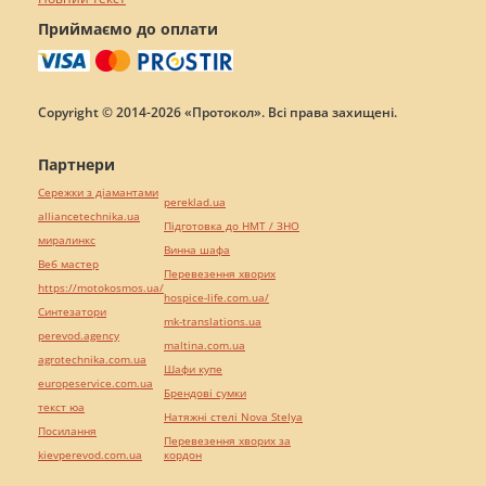
Приймаємо до оплати
Copyright © 2014-2026 «Протокол». Всі права захищені.
Партнери
Сережки з діамантами
pereklad.ua
alliancetechnika.ua
Підготовка до НМТ / ЗНО
миралинкс
Винна шафа
Веб мастер
Перевезення хворих
https://motokosmos.ua/
hospice-life.com.ua/
Синтезатори
mk-translations.ua
perevod.agency
maltina.com.ua
agrotechnika.com.ua
Шафи купе
europeservice.com.ua
Брендові сумки
текст юа
Натяжні стелі Nova Stelya
Посилання
Перевезення хворих за
kievperevod.com.ua
кордон