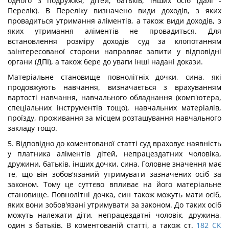
одного з подружжя, дітей, батьків, інших осіб (далі -
Перелік). В Переліку визначено види доходів, з яких
провадиться утримання аліментів, а також види доходів, з
яких утримання аліментів не провадиться. Для
встановлення розміру доходів суд за клопотанням
заінтересованої сторони направляє запити у відповідні
органи (ДПІ), а також бере до уваги інші надані докази.
Матеріальне становище повнолітніх дочки, сина, які
продовжують навчання, визначається з врахуванням
вартості навчання, навчального обладнання (комп'ютера,
спеціальних інструментів тощо), навчальних матеріалів,
проїзду, проживання за місцем розташування навчального
закладу тощо.
5. Відповідно до коментованої статті суд враховує наявність
у платника аліментів дітей, непрацездатних чоловіка,
дружини, батьків, інших дочки, сина. Головне значення має
те, що він зобов'язаний утримувати зазначених осіб за
законом. Тому це суттєво впливає на його матеріальне
становище. Повнолітні дочка, син також можуть мати осіб,
яких вони зобов'язані утримувати за законом. До таких осіб
можуть належати діти, непрацездатні чоловік, дружина,
один з батьків. В коментованій статті, а також ст.
182
СК