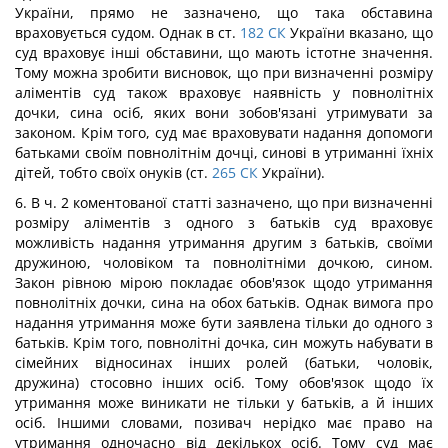
України, прямо не зазначено, що така обставина
враховується судом. Однак в ст.
182
СК
України вказано, що
суд враховує інші обставини, що мають істотне значення.
Тому можна зробити висновок, що при визначенні розміру
аліментів суд також враховує наявність у повнолітніх
дочки, сина осіб, яких вони зобов'язані утримувати за
законом. Крім того, суд має враховувати надання допомоги
батьками своїм повнолітнім дочці, синові в утриманні їхніх
дітей, тобто своїх онуків (ст.
265
СК
України).
6. В ч. 2 коментованої статті зазначено, що при визначенні
розміру аліментів з одного з батьків суд враховує
можливість надання утримання другим з батьків, своїми
дружиною, чоловіком та повнолітніми дочкою, сином.
Закон рівною мірою покладає обов'язок щодо утримання
повнолітніх дочки, сина на обох батьків. Однак вимога про
надання утримання може бути заявлена тільки до одного з
батьків. Крім того, повнолітні дочка, син можуть набувати в
сімейних відносинах інших ролей (батьки, чоловік,
дружина) стосовно інших осіб. Тому обов'язок щодо їх
утримання може виникати не тільки у батьків, а й інших
осіб. Іншими словами, позивач нерідко має право на
утримання одночасно від декількох осіб. Тому суд має