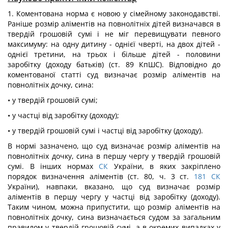
1. Коментована норма є новою у сімейному законодавстві.
Раніше розмір аліментів на повнолітніх дітей визначався в
твердій грошовій сумі і не міг перевищувати певного
максимуму: на одну дитину - однієї чверті, на двох дітей -
однієї третини, на трьох і більше дітей - половини
заробітку (доходу батьків) (ст. 89 КпШС). Відповідно до
коментованої статті суд визначає розмір аліментів на
повнолітніх дочку, сина:
• у твердій грошовій сумі;
• у частці від заробітку (доходу);
• у твердій грошовій сумі і частці від заробітку (доходу).
В нормі зазначено, що суд визначає розмір аліментів на
повнолітніх дочку, сина в першу чергу у твердій грошовій
сумі. В інших нормах
СК
України, в яких закріплено
порядок визначення аліментів (ст. 80, ч. 3 ст.
181
СК
України), навпаки, вказано, що суд визначає розмір
аліментів в першу чергу у частці від заробітку (доходу).
Таким чином, можна припустити, що розмір аліментів на
повнолітніх дочку, сина визначається судом за загальним
правилом у твердій грошовій сумі, а в окремих випадках у