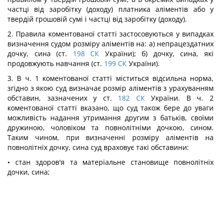
частці від заробітку (доходу) платника аліментів або у
твердій грошовій сумі і частці від заробітку (доходу).
2. Правила коментованої статті застосовуються у випадках
визначення судом розміру аліментів на: а) непрацездатних
дочку, сина (ст.
198
СК
України); б) дочку, сина, які
продовжують навчання (ст.
199
СК
України).
3. В ч. 1 коментованої статті міститься відсильна норма,
згідно з якою суд визначає розмір аліментів з урахуванням
обставин, зазначених у ст.
182
СК
України. В ч. 2
коментованої статті вказано, що суд також бере до уваги
можливість надання утримання другим з батьків, своїми
дружиною, чоловіком та повнолітніми дочкою, сином.
Таким чином, при визначенні розміру аліментів на
повнолітніх дочку, сина суд враховує такі обставини:
• стан здоров'я та матеріальне становище повнолітніх
дочки, сина;