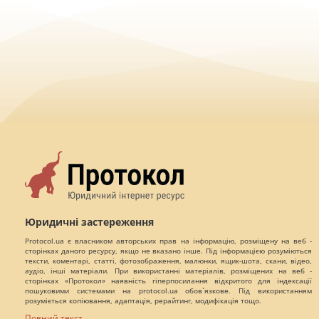
Юридичні застереження
Protocol.ua є власником авторських прав на інформацію, розміщену на веб -
сторінках даного ресурсу, якщо не вказано інше. Під інформацією розуміються
тексти, коментарі, статті, фотозображення, малюнки, ящик-шота, скани, відео,
аудіо, інші матеріали. При використанні матеріалів, розміщених на веб -
сторінках «Протокол» наявність гіперпосилання відкритого для індексації
пошуковими системами на protocol.ua обов`язкове. Під використанням
розуміється копіювання, адаптація, рерайтинг, модифікація тощо.
Повний текст