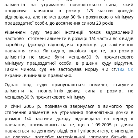
аліментів на утримання повнолітнього сина, який
продовжує навчання в розмірі 1/3 частки доходів
відповідача, але не меншому 30 % прожиткового мінімуму
працездатної особи, до досягнення сином 23 років.
Рішенням суду першої інстанції позов задоволений
частково - стягнені аліменти в розмірі 1/4 частки всіх видів
заробітку (доходу) відповідача щомісяця до закінчення
навчання сина. Як видно, вказівка про те, що розмір
аліментів не може бути меншим30 % прожиткового
мінімуму працездатної особи, в рішенні суду відсутня.
Таким чином, суд не застосував норму ч.2 ст.
182
СК
України, вчинивши правильно.
Однак іноді суди припускаються помилок, стягуючи
аліменти на повнолітніх дочку, сина в розмірі, не
меншому30 % прожиткового мінімуму.
У січні 2005 р. позивачка звернулася з вимогою про
стягнення аліментів на утримання повнолітньої дочки в
розмірі 1/4 частини доходу відповідача на період її
навчання, посилаючись на те, що з 1.09.2005 р. дочка
навчається на денному відділенні університету, стипендію
не одержує, потребує матеріальної допомоги батьків, а