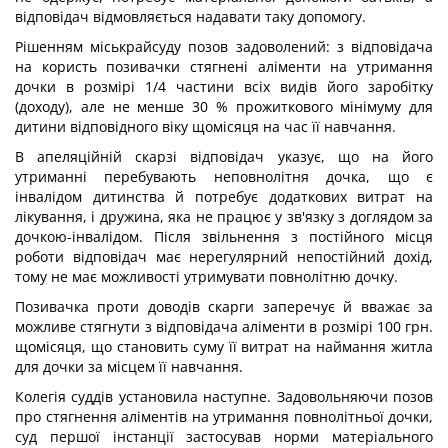
відповідач відмовляється надавати таку допомогу.
Рішенням міськрайсуду позов задоволений: з відповідача
на користь позивачки стягнені аліменти на утримання
дочки в розмірі 1/4 частини всіх видів його заробітку
(доходу), але не менше 30 % прожиткового мінімуму для
дитини відповідного віку щомісяця на час її навчання.
В апеляційній скарзі відповідач указує, що на його
утриманні перебувають неповнолітня дочка, що є
інвалідом дитинства й потребує додаткових витрат на
лікування, і дружина, яка не працює у зв'язку з доглядом за
дочкою-інвалідом. Після звільнення з постійного місця
роботи відповідач має нерегулярний непостійний дохід,
тому не має можливості утримувати повнолітню дочку.
Позивачка проти доводів скарги заперечує й вважає за
можливе стягнути з відповідача аліменти в розмірі 100 грн.
щомісяця, що становить суму її витрат на наймання житла
для дочки за місцем її навчання.
Колегія суддів установила наступне. Задовольняючи позов
про стягнення аліментів на утримання повнолітньої дочки,
суд першої інстанції застосував норми матеріального