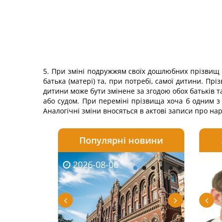
5. При зміні подружжям своїх дошлюбних прізвищ 
батька (матері) та, при потребі, самої дитини. Пр
дитини може бути змінене за згодою обох батьків т
або судом. При переміні прізвища хоча б одним з 
Аналогічні зміни вносяться в актові записи про на
Популярні новини
2026-08-06
2026-08-03
2026-
20