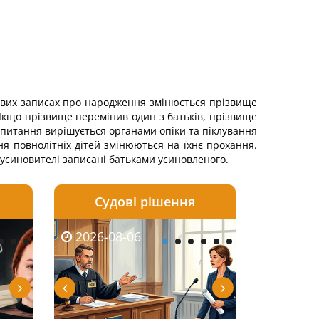
тових записах про народження змінюється прізвище
. Якщо прізвище перемінив один з батьків, прізвище
и питання вирішується органами опіки та піклування
ня повнолітніх дітей змінюються на їхнє прохання.
 усиновителі записані батьками усиновленого.
Судові рішення
2026-08-05
2026-08-03
2026-08-06
2026-08-06
2026-08-05
2026-08-03
2026-08-06
2026-08-0