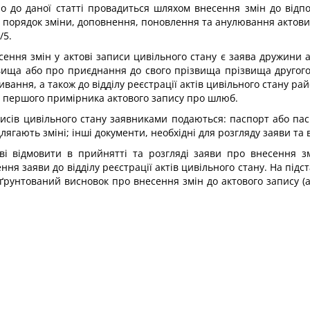
о до даної статті провадиться шляхом внесення змін до відпо
порядок зміни, доповнення, поновлення та анулювання актових
/5.
сення змін у актові записи цивільного стану є заява дружини 
вища або про приєднання до свого прізвища прізвища другого
ивання, а також до відділу реєстрації актів цивільного стану рай
я першого примірника актового запису про шлюб.
писів цивільного стану заявниками подаються: паспорт або пас
ідлягають зміні; інші документи, необхідні для розгляду заяви та
раві відмовити в прийнятті та розгляді заяви про внесення з
ня заяви до відділу реєстрації актів цивільного стану. На підст
обґрунтований висновок про внесення змін до актового запису (а