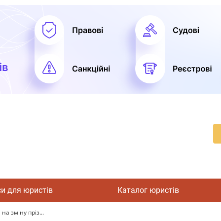
си для юристів
Каталог юристів
на зміну пріз...