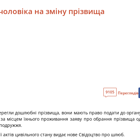
чоловіка на зміну прізвища
9105
Переглядів
ерегли дошлюбні прізвища, вони мають право подати до органу 
у за місцем їхнього проживання заяву про обрання прізвища од
 подружжя.
ії актів цивільного стану видає нове Свідоцтво про шлюб.