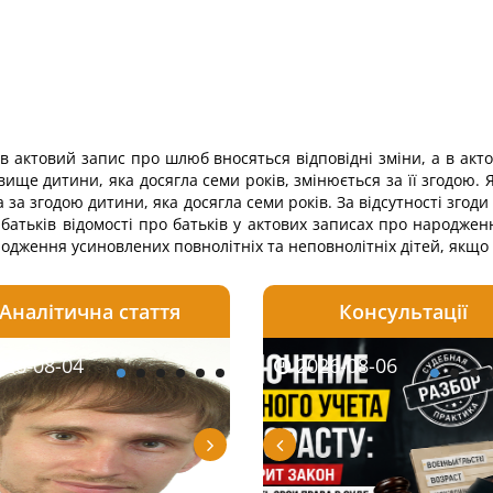
в актовий запис про шлюб вносяться відповідні зміни, а в ак
ізвище дитини, яка досягла семи років, змінюється за її згодою
а за згодою дитини, яка досягла семи років. За відсутності згод
батьків відомості про батьків у актових записах про народжен
родження усиновлених повнолітніх та неповнолітніх дітей, якщо
Аналітична стаття
Консультації
08-06
26-08-04
2026-08-05
2026-08-06
2026-08-04
2026-08-06
2026-07-30