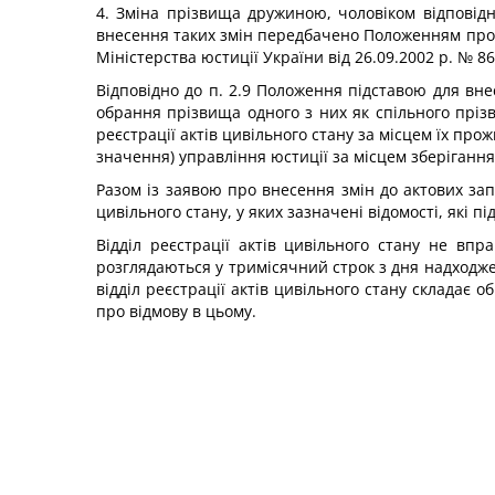
4. Зміна прізвища дружиною, чоловіком відповідн
внесення таких змін передбачено Положенням про 
Міністерства юстиції України від 26.09.2002 р. № 86
Відповідно до п. 2.9 Положення підставою для вне
обрання прізвища одного з них як спільного пріз
реєстрації актів цивільного стану за місцем їх прож
значення) управління юстиції за місцем зберіганн
Разом із заявою про внесення змін до актових за
цивільного стану, у яких зазначені відомості, які п
Відділ реєстрації актів цивільного стану не вп
розглядаються у тримісячний строк з дня надходжен
відділ реєстрації актів цивільного стану складає 
про відмову в цьому.