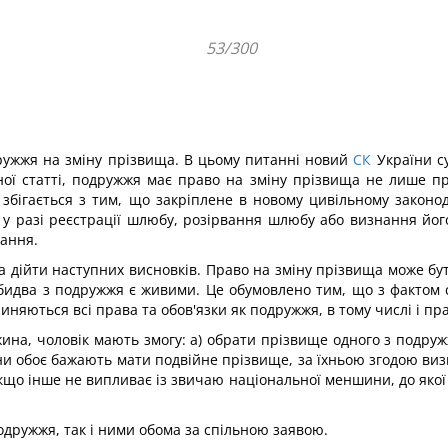
53/300
дружжя на зміну прізвища. В цьому питанні новий
СК
України су
аної статті, подружжя має право на зміну прізвища не лише при
ігається з тим, що закріплене в новому цивільному законодав
у разі реєстрації шлюбу, розірвання шлюбу або визнання йог
тання.
 дійти наступних висновків. Право на зміну прізвища може бу
бидва з подружжя є живими. Це обумовлено тим, що з фактом 
иняються всі права та обов'язки як подружжя, в тому числі і п
ина, чоловік мають змогу: а) обрати прізвище одного з подружж
и обоє бажають мати подвійне прізвище, за їхньою згодою виз
що інше не випливає із звичаю національної меншини, до якої 
одружжя, так і ними обома за спільною заявою.