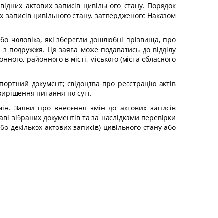
відних актових записів цивільного стану. Порядок
 записів цивільного стану, затвердженого Наказом
або чоловіка, які зберегли дошлюбні прізвища, про
 з подружжя. Ця заява може подаватись до відділу
онного, районного в місті, міського (міста обласного
портний документ; свідоцтва про реєстрацію актів
 вирішення питання по суті.
мін. Заяви про внесення змін до актових записів
аві зібраних документів та за наслідками перевірки
бо декількох актових записів) цивільного стану або