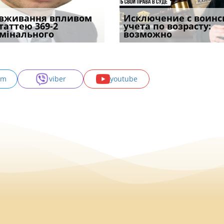
уд встановив для
вживання впливом
Особливості захисту у
Документи, на яких не
Переоформлення
Исключение с воинс
Восьмий ААС фак
одування шкоди
статтею 369-2
кримінальному
проставляється
відстрочки за іншою
учета по возрасту:
підтвердив, що 
с
мінального
провадженні: я
апостиль: пер
підставою: нов
возможно
може скас
am
viber
youtube