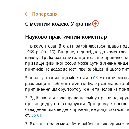
Попередня
Сімейний кодекс України
Науково практичний коментар
1. В коментованій статті закріплюється право по
1969 р. (ст. 19). Вперше, відповідно до коментов
шлюбу. Треба зазначити, що вказане правило не зб
прізвище фізичної особи може бути змінене лише 
приписів не додає ясності при вирішенні цього пи
З аналізу правил, що містяться в
СК
України, можна
разі, якщо шлюб між ними не було розірвано та о
припинення шлюбу, тобто у жінки та чоловіка прип
2. Здійснюючи своє право на зміну прізвища, друж
прізвище другого з подружжя. При цьому, якщо вон
Складення більше двох прізвищ не допускається, як
ст.
35
СК
).
3. Вказане право може бути здійснене як одним з п