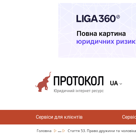
UA
Сервіси для клієнтів
Серві
...
Головна
Стаття 53. Право дружини та чоловіка 