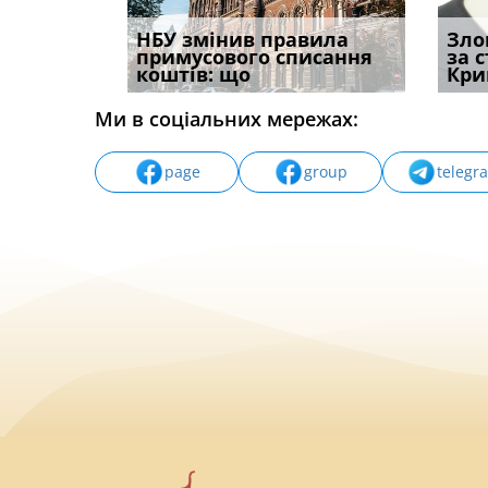
і
НБУ змінив правила
Водії можуть отримати
Якщо с
Зло
способом
примусового списання
компенсацію за
відшк
за 
вих
коштів: що
незаконні дії
наявні
Кри
Ми в соціальних мережах:
page
group
telegr