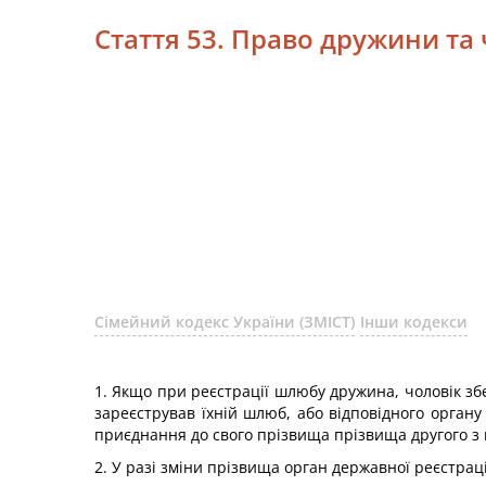
Стаття 53. Право дружини та 
Сімейний кодекс України (ЗМІСТ)
Інши кодекси
1. Якщо при реєстрації шлюбу дружина, чоловік зб
зареєстрував їхній шлюб, або відповідного орган
приєднання до свого прізвища прізвища другого з
2. У разі зміни прізвища орган державної реєстрац