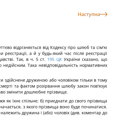
Наступна
ттєво відрізняється від Кодексу про шлюб та сім'ю
 реєстрації, а й у будь-який час після реєстрації
стві. Так, в ч. 5 ст.
195
ЦК
України сказано, що
о недійсним. Така невідповідальність нормативних
ти здійснене дружиною або чоловіком тільки в тому
смерті та фактом розірвання шлюбу закон пов'язує
раво змінити дошлюбне прізвище.
я як їхнє спільне; б) приєднати до свого прізвища
начається, з якого прізвища воно буде починатися.
належить дружина і (або) чоловік (див. коментар до