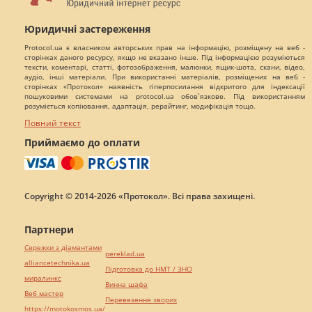
Юридичні застереження
Protocol.ua є власником авторських прав на інформацію, розміщену на веб -
сторінках даного ресурсу, якщо не вказано інше. Під інформацією розуміються
тексти, коментарі, статті, фотозображення, малюнки, ящик-шота, скани, відео,
аудіо, інші матеріали. При використанні матеріалів, розміщених на веб -
сторінках «Протокол» наявність гіперпосилання відкритого для індексації
пошуковими системами на protocol.ua обов`язкове. Під використанням
розуміється копіювання, адаптація, рерайтинг, модифікація тощо.
Повний текст
Приймаємо до оплати
Copyright © 2014-2026 «Протокол». Всі права захищені.
Партнери
Сережки з діамантами
pereklad.ua
alliancetechnika.ua
Підготовка до НМТ / ЗНО
миралинкс
Винна шафа
Веб мастер
Перевезення хворих
https://motokosmos.ua/