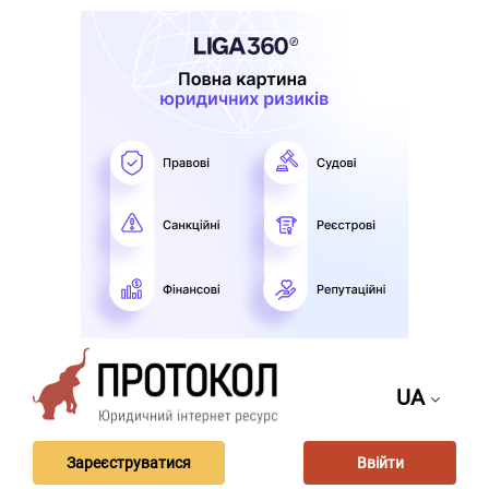
UA
Зареєструватися
Ввійти