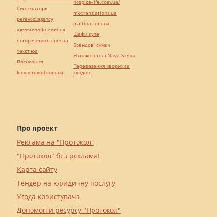
hospice-life.com.ua/
Синтезатори
mk-translations.ua
perevod.agency
maltina.com.ua
agrotechnika.com.ua
Шафи купе
europeservice.com.ua
Брендові сумки
текст юа
Натяжні стелі Nova Stelya
Посилання
Перевезення хворих за
kievperevod.com.ua
кордон
Про проект
Реклама на "Протокол"
"Протокол" без реклами!
Карта сайту
Тендер на юридичну послугу
Угода користувача
Допомогти ресурсу "Протокол"