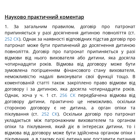
Науково практичний коментар
1. За загальним правилом, договір про патронат
припиняється у разі досягнення дитиною повноліття (ст.
252
СК
). Однак за наявності відповідних підстав договір про
патронат може бути припинений до досягнення дитиною
повноліття. Договір про патронат припиняється у разі
відмови від нього вихователя або дитини, яка досягла
чотирнадцяти років. Відмова від договору може бути
зумовлена погіршенням фінансового стану вихователя,
неможливістю надалі виконувати свої функції тощо. В
коментованій статті також закріплено право відмови від
договору і за дитиною, яка досягла чотирнадцяти років.
Однак, хоча у ч. 1 ст.
256
СК
передбачена відмова від
договору дитини, практично це неможливо, оскільки
стороною договору є не дитина, а орган опіки та
піклування (ст.
252
СК
). Оскільки договір про патронат
укладається між патронажним вихователем та органом
опіки та піклування, який діє в інтересах дитини, то і
відмова від договору може бути здійснена органом опіки і
піклування, а в такому разі дитина має поставити питання