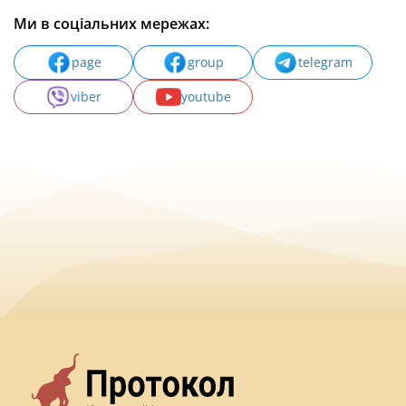
Ми в соціальних мережах:
page
group
telegram
viber
youtube