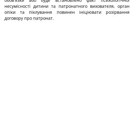
обов'язки або буде встановлено факт психологічної
несумісності дитини та патронатного вихователя, орган
опіки та піклування повинен ініціювати розірвання
договору про патронат.