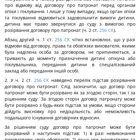
про відмову від договору про патронат перед органом
опіки і піклування. І лише у тому випадку, якщо орган опіки
та піклування відмовиться задовольнити вимоги дитини,
дитина має право звернутися до суду з вимогою про
розірвання договору про патронат (ч. 2 ст.
256
СК
).
Абзац другий ч. 1 ст.
256
СК
чітко встановлює, що у разі
відмови від договору, права та обов'язки вихователя, якими
була наділена особа за договором, не припиняються, а
тривають до моменту призначення дитині опікуна або
піклувальника, передання дитини в спеціалізований
заклад або передання іншій особі.
2. У ч. 2 ст.
256
СК
наведено перелік підстав розірвання
договору про патронат. Слід зазначити, що договір про
патронат може бути розірвано як за згодою сторін, так і за
рішенням суду. За згодою сторін договір патронату може
бути розірвано з будь-яких підстав за умови, якщо сторони
дійдуть висновку про недоцільність або неможливість
подальшого існування договірних відносин.
За рішенням суду договір про патронат може бути
розірваний з наступних підстав: 1) в разі невиконання
вихователем своїх обов'язків; 2) якщо між вихователем та