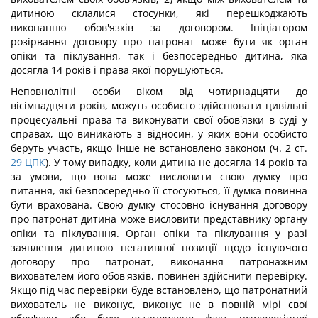
дитиною склалися стосунки, які перешкоджають
виконанню обов'язків за договором. Ініціатором
розірвання договору про патронат може бути як орган
опіки та піклування, так і безпосередньо дитина, яка
досягла 14 років і права якої порушуються.
Неповнолітні особи віком від чотирнадцяти до
вісімнадцяти років, можуть особисто здійснювати цивільні
процесуальні права та виконувати свої обов'язки в суді у
справах, що виникають з відносин, у яких вони особисто
беруть участь, якщо інше не встановлено законом (ч. 2 ст.
29
ЦПК
). У тому випадку, коли дитина не досягла 14 років та
за умови, що вона може висловити свою думку про
питання, які безпосередньо її стосуються, її думка повинна
бути врахована. Свою думку стосовно існування договору
про патронат дитина може висловити представнику органу
опіки та піклування. Орган опіки та піклування у разі
заявлення дитиною негативної позиції щодо існуючого
договору про патронат, виконання патронажним
вихователем його обов'язків, повинен здійснити перевірку.
Якщо під час перевірки буде встановлено, що патронатний
вихователь не виконує, виконує не в повній мірі свої