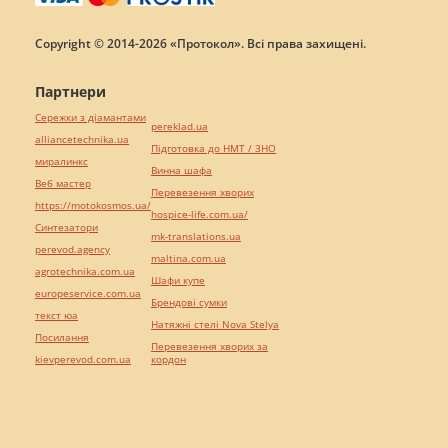
Copyright © 2014-2026 «Протокол». Всі права захищені.
Партнери
Сережки з діамантами
pereklad.ua
alliancetechnika.ua
Підготовка до НМТ / ЗНО
миралинкс
Винна шафа
Веб мастер
Перевезення хворих
https://motokosmos.ua/
hospice-life.com.ua/
Синтезатори
mk-translations.ua
perevod.agency
maltina.com.ua
agrotechnika.com.ua
Шафи купе
europeservice.com.ua
Брендові сумки
текст юа
Натяжні стелі Nova Stelya
Посилання
Перевезення хворих за
kievperevod.com.ua
кордон