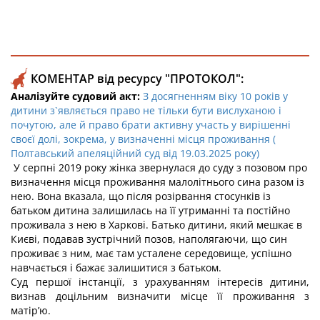
КОМЕНТАР від ресурсу "ПРОТОКОЛ":
Аналізуйте судовий акт:
З досягненням віку 10 років у
дитини з`являється право не тільки бути вислуханою і
почутою, але й право брати активну участь у вирішенні
своєї долі, зокрема, у визначенні місця проживання (
Полтавський апеляційний суд від 19.03.2025 року)
У серпні 2019 року жінка звернулася до суду з позовом про
визначення місця проживання малолітнього сина разом із
нею. Вона вказала, що після розірвання стосунків із
батьком дитина залишилась на її утриманні та постійно
проживала з нею в Харкові. Батько дитини, який мешкає в
Києві, подавав зустрічний позов, наполягаючи, що син
проживає з ним, має там усталене середовище, успішно
навчається і бажає залишитися з батьком.
Суд першої інстанції, з урахуванням інтересів дитини,
визнав доцільним визначити місце її проживання з
матір’ю.