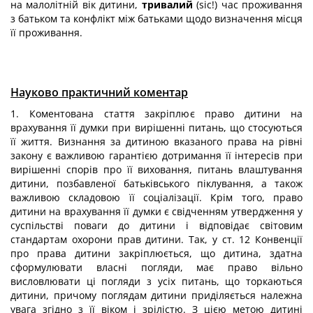
на малолітній вік дитини,
тривалий
(sic!) час проживання
з батьком та конфлікт між батьками щодо визначення місця
її проживання.
Науково практичний коментар
1. Коментована стаття закріплює право дитини на
врахування її думки при вирішенні питань, що стосуються
її життя. Визнання за дитиною вказаного права на рівні
закону є важливою гарантією дотримання її інтересів при
вирішенні спорів про її виховання, питань влаштування
дитини, позбавленої батьківського піклування, а також
важливою складовою її соціалізації. Крім того, право
дитини на врахування її думки є свідченням утвердження у
суспільстві поваги до дитини і відповідає світовим
стандартам охорони прав дитини. Так, у ст. 12 Конвенції
про права дитини закріплюється, що дитина, здатна
сформулювати власні погляди, має право вільно
висловлювати ці погляди з усіх питань, що торкаються
дитини, причому поглядам дитини приділяється належна
увага згідно з її віком і зрілістю. З цією метою дитині