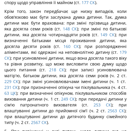
спору щодо управління її майном (ст.
177
СК
).
Крім того, закон передбачає ще низку випадків, коли
обов'язково має бути заслухана думка дитини. Так, думка
дитини має бути врахована: при зміні прізвища дитини,
яка досягла семи років (ст.
148
СК
); при зміні по батькові
дитини, яка досягла чотирнадцяти років (ст.
149
СК
); при
визначенні батьками місця проживання дитини, яка
досягла десяти років (ст.
160
СК
); при розпорядженні
аліментами, які одержані на неповнолітню дитину (ст.
179
СК
); при усиновленні дитини, якщо вона досягла такого віку
та рівня розвитку, що може висловити свою думку щодо
цього питання (ст.
218
СК
); при записі усиновлювача
матір'ю, батьком дитини, яка досягла семи років (ч. 2 ст.
229
СК
); при зміні усиновлювачами імені дитини (ч. 1 ст.
231
СК
); при призначенні опікуна чи піклувальника (ч. 4 ст.
63
ЦК
); при визначенні опікуном, піклувальником способів
виховання дитини (ч. 1 ст.
249
СК
); при передачі дитини у
сім'ю патронатного вихователя (ст.
253
СК
); при
влаштуванні дитини до прийомної сім'ї (ч. 2 ст.
2563
СК
);
при влаштуванні дитини до дитячого будинку сімейного
типу (ч. 2 ст.
2567
СК
).