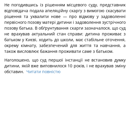
Не погодившись із рішенням місцевого суду, представник
відповідача подала апеляційну скаргу з вимогою скасувати
рішення та ухвалити нове — про відмову у задоволенні
первісного позову матері дитини і задоволення зустрічного
позову батька. В обґрунтування скарги зазначалося, що суд
не врахував актуальний стан справи: дитина проживає з
батьком у Києві, ходить до школи, має стабільне оточення,
окрему кімнату, забезпечений для життя та навчання, а
також висловлює бажання проживати саме з батьком.
Наголошено, що суд першої інстанції не встановив думку
дитини, якій вже виповнилося 10 років, і не врахував зміну
обставин.
Читати повністю