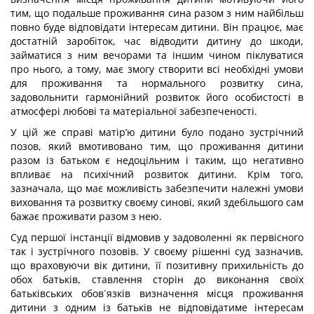
тим, що подальше проживання сина разом з ним найбільш
повно буде відповідати інтересам дитини. Він працює, має
достатній заробіток, час відводити дитину до шкоди,
займатися з ним вечорами та іншим чином піклуватися
про нього, а тому, має змогу створити всі необхідні умови
для проживання та нормального розвитку сина,
задовольнити гармонійний розвиток його особистості в
атмосфері любові та матеріальної забезпеченості.
У цій же справі матір’ю дитини було подано зустрічний
позов, який вмотивовано тим, що проживання дитини
разом із батьком є недоцільним і таким, що негативно
впливає на психічний розвиток дитини. Крім того,
зазначала, що має можливість забезпечити належні умови
виховання та розвитку своєму синові, який здебільшого сам
бажає проживати разом з нею.
Суд першої інстанції відмовив у задоволенні як первісного
так і зустрічного позовів. У своєму рішенні суд зазначив,
що враховуючи вік дитини, її позитивну прихильність до
обох батьків, ставлення сторін до виконання своїх
батьківських обов`язків визначення місця проживання
дитини з одним із батьків не відповідатиме інтересам