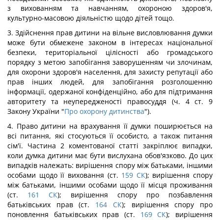
з вихованням та навчанням, охороною здоров'я,
культурно-масовою діяльністю щодо дітей тощо.
3. Здійснення прав дитини на вільне висловлювання думки
може бути обмежене законом в інтересах національної
безпеки, територіальної цілісності або громадського
порядку з метою запобігання заворушенням чи злочинам,
для охорони здоров'я населення, для захисту репутації або
прав інших людей, для запобігання розголошенню
інформації, одержаної конфіденційно, або для підтримання
авторитету та неупередженості правосуддя (ч. 4 ст. 9
Закону України "
Про охорону дитинства
").
4. Право дитини на врахування її думки поширюється на
всі питання, які стосуються її особисто, а також питання
сім'ї. Частина 2 коментованої статті закріплює випадки,
коли думка дитини має бути вислухана обов'язково. До цих
випадків належать: вирішення спору між батьками, іншими
особами щодо її виховання (ст.
159
СК
); вирішення спору
між батьками, іншими особами щодо її місця проживання
(ст.
161
СК
); вирішення спору про позбавлення
батьківських прав (ст.
164
СК
); вирішення спору про
поновлення батьківських прав (ст.
169
СК
); вирішення