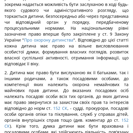
зокрема надається можливість бути заслуханою в ході будь-
якого судового чи адміністративного розгляду, що
торкається дитини, безпосередньо або через представника
чи відповідний орган у порядку, передбаченому
процесуальними нормами. На національному рівні
зазначене право вперше було закріплене у ст. 9 Закону
України "
Про охорону дитинства
". Відповідно до цієї статті
кожна дитина має право на вільне висловлювання
особистої думки, формування власних поглядів, розвиток
власної суспільної активності, отримання інформації, що
відповідає її віку.
2. Дитина має право бути вислуханою як її батьками, так і
іншими родичами, а також посадовими особами, до
компетенції яких належить охорона немайнових та
майнових прав дитини. До вказаних посадових осіб
належать посадові особи всіх тих органів, до яких дитина
має право звернутися за захистом своїх прав та інтересів
відповідно до норм ст.
152
СК
, - судді, прокурори, посадові
особи органів опіки та піклування, служб у справах дітей,
органів внутрішніх справ тощо (див. коментар до ст.
152
СК
). Крім того, думка дитини має бути врахована і
посадовими особами, які здійснюють діяльність, пов'язану