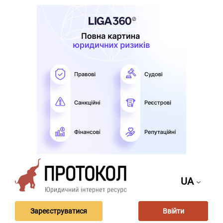
UA
Зареєструватися
Ввійти