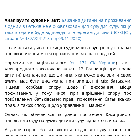
Аналізуйте судовий акт:
Бажання дитини на проживання
з одним з батьків не є обов’язковим для суду для суду, якщо
така згода не буде відповідати інтересам дитини (ВС/КЦС у
справі № 487/7241/18 від 09.11.2020)
І все ж таки дивні позиції судів можна зустріти у справах
про визначення місця проживання малолітніх дітей.
Нормами як національного (
ст. 171 СК України
) так і
міжнародного законодавства (ст. 12 Конвенції про права
дитини) визначено, що дитина, яка може висловити свою
думку, має бути вислухана при вирішенні між батьками,
іншими особами спору щодо її виховання, місця
проживання, у тому числі при вирішенні спору про
позбавлення батьківських прав, поновлення батьківських
прав, а також спору щодо управління її майном.
Однак, як вбачається із даної постанови Касаційного
цивільного суду на думку дитини суду відверто начхати…
У даній справі батько дитини подав до суду позов про
визначення місця проживання дитини мотивуючи його