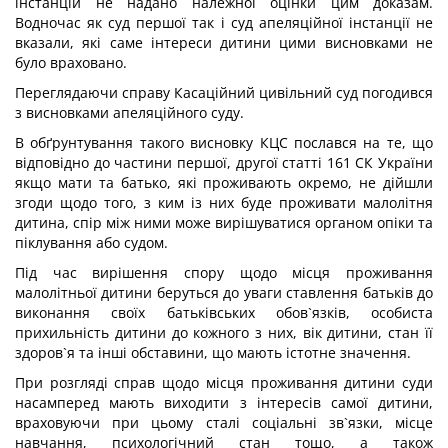
інстанцій не надано належної оцінки цим доказам.
Водночас як суд першої так і суд апеляційної інстанції не
вказали, які саме інтереси дитини цими висновками не
було враховано.
Переглядаючи справу Касаційний цивільний суд погодився
з висновками апеляційного суду.
В обґрунтування такого висновку КЦС послався на те, що
відповідно до частини першої, другої статті 161 СК України
якщо мати та батько, які проживають окремо, не дійшли
згоди щодо того, з ким із них буде проживати малолітня
дитина, спір між ними може вирішуватися органом опіки та
піклування або судом.
Під час вирішення спору щодо місця проживання
малолітньої дитини беруться до уваги ставлення батьків до
виконання своїх батьківських обов`язків, особиста
прихильність дитини до кожного з них, вік дитини, стан її
здоров`я та інші обставини, що мають істотне значення.
При розгляді справ щодо місця проживання дитини суди
насамперед мають виходити з інтересів самої дитини,
враховуючи при цьому сталі соціальні зв`язки, місце
навчання, психологічний стан тощо, а також