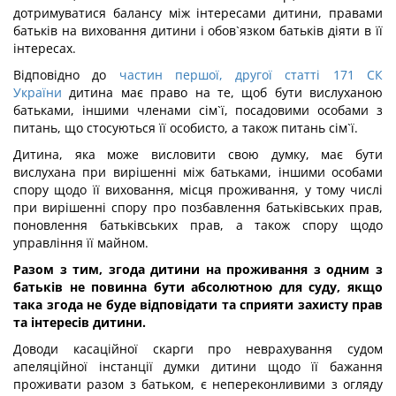
дотримуватися балансу між інтересами дитини, правами
батьків на виховання дитини і обов`язком батьків діяти в її
інтересах.
Відповідно до
частин першої, другої статті 171 СК
України
дитина має право на те, щоб бути вислуханою
батьками, іншими членами сім`ї, посадовими особами з
питань, що стосуються її особисто, а також питань сім`ї.
Дитина, яка може висловити свою думку, має бути
вислухана при вирішенні між батьками, іншими особами
спору щодо її виховання, місця проживання, у тому числі
при вирішенні спору про позбавлення батьківських прав,
поновлення батьківських прав, а також спору щодо
управління її майном.
Разом з тим, згода дитини на проживання з одним з
батьків не повинна бути абсолютною для суду, якщо
така згода не буде відповідати та сприяти захисту прав
та інтересів дитини.
Доводи касаційної скарги про неврахування судом
апеляційної інстанції думки дитини щодо її бажання
проживати разом з батьком, є непереконливими з огляду