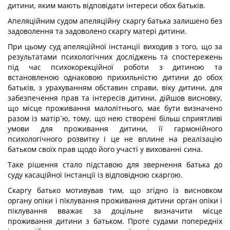
дитини, яким мають відповідати інтереси обох батьків.
Апеляційним судом апеляційну скаргу батька залишено без
задоволення та задоволено скаргу матері дитини.
При цьому суд апеляційної інстанції виходив з того, що за
результатами психологічних досліджень та спостережень
під час психокорекційної роботи з дитиною та
встановленою однаковою прихильністю дитини до обох
батьків, з урахуванням обставин справи, віку дитини, для
забезпечення прав та інтересів дитини, дійшов висновку,
що місце проживання малолітнього, має бути визначено
разом із матір`ю, тому, що нею створені більш сприятливі
умови для проживання дитини, її гармонійного
психологічного розвитку і це не вплине на реалізацію
батьком своїх прав щодо його участі у вихованні сина.
Таке рішення стало підставою для звернення батька до
суду касаційної інстанції із відповідною скаргою.
Скаргу батько мотивував тим, що згідно із висновком
органу опіки і піклування проживання дитини орган опіки і
піклування вважає за доцільне визначити місце
проживання дитини з батьком. Проте судами попередніх