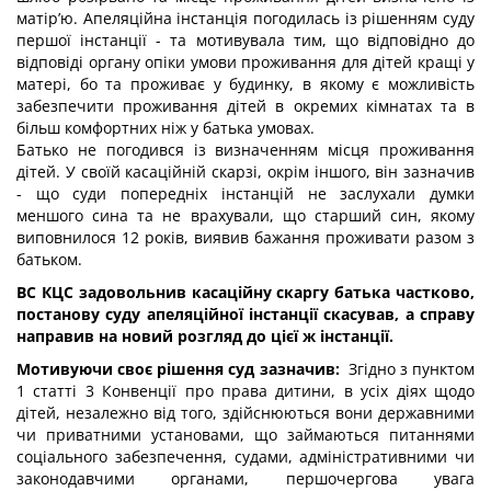
матір’ю. Апеляційна інстанція погодилась із рішенням суду
першої інстанції - та мотивувала тим, що відповідно до
відповіді органу опіки умови проживання для дітей кращі у
матері, бо та проживає у будинку, в якому є можливість
забезпечити проживання дітей в окремих кімнатах та в
більш комфортних ніж у батька умовах.
Батько не погодився із визначенням місця проживання
дітей. У своїй касаційній скарзі, окрім іншого, він зазначив
- що суди попередніх інстанцій не заслухали думки
меншого сина та не врахували, що старший син, якому
виповнилося 12 років, виявив бажання проживати разом з
батьком.
ВС КЦС задовольнив касаційну скаргу батька частково,
постанову суду апеляційної інстанції скасував, а справу
направив на новий розгляд до цієї ж інстанції.
Мотивуючи своє рішення суд зазначив:
Згідно з пунктом
1 статті 3 Конвенції про права дитини, в усіх діях щодо
дітей, незалежно від того, здійснюються вони державними
чи приватними установами, що займаються питаннями
соціального забезпечення, судами, адміністративними чи
законодавчими органами, першочергова увага