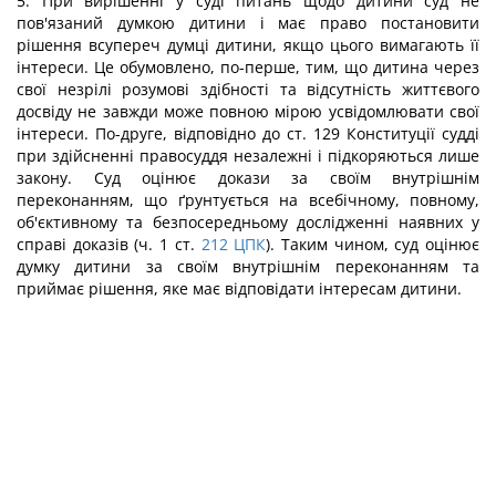
5. При вирішенні у суді питань щодо дитини суд не
пов'язаний думкою дитини і має право постановити
рішення всупереч думці дитини, якщо цього вимагають її
інтереси. Це обумовлено, по-перше, тим, що дитина через
свої незрілі розумові здібності та відсутність життєвого
досвіду не завжди може повною мірою усвідомлювати свої
інтереси. По-друге, відповідно до ст. 129 Конституції судді
при здійсненні правосуддя незалежні і підкоряються лише
закону. Суд оцінює докази за своїм внутрішнім
переконанням, що ґрунтується на всебічному, повному,
об'єктивному та безпосередньому дослідженні наявних у
справі доказів (ч. 1 ст.
212
ЦПК
). Таким чином, суд оцінює
думку дитини за своїм внутрішнім переконанням та
приймає рішення, яке має відповідати інтересам дитини.