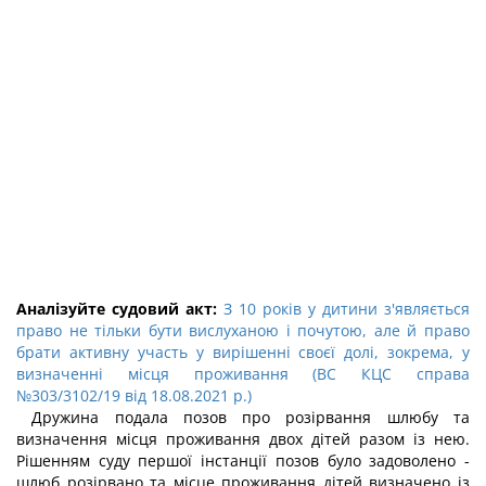
Аналізуйте судовий акт:
З 10 років у дитини з'являється
право не тільки бути вислуханою і почутою, але й право
брати активну участь у вирішенні своєї долі, зокрема, у
визначенні місця проживання (ВС КЦС справа
№303/3102/19 від 18.08.2021 р.)
Дружина подала позов про розірвання шлюбу та
визначення місця проживання двох дітей разом із нею.
Рішенням суду першої інстанції позов було задоволено -
шлюб розірвано та місце проживання дітей визначено із