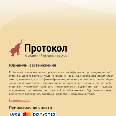
Юридичні застереження
Protocol.ua є власником авторських прав на інформацію, розміщену на веб -
сторінках даного ресурсу, якщо не вказано інше. Під інформацією розуміються
тексти, коментарі, статті, фотозображення, малюнки, ящик-шота, скани, відео,
аудіо, інші матеріали. При використанні матеріалів, розміщених на веб -
сторінках «Протокол» наявність гіперпосилання відкритого для індексації
пошуковими системами на protocol.ua обов`язкове. Під використанням
розуміється копіювання, адаптація, рерайтинг, модифікація тощо.
Повний текст
Приймаємо до оплати