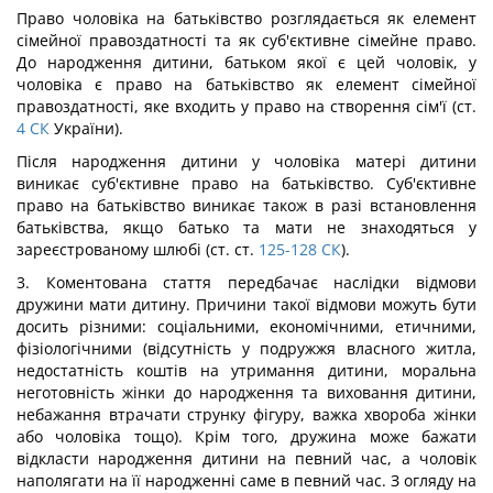
Право чоловіка на батьківство розглядається як елемент
сімейної правоздатності та як суб'єктивне сімейне право.
До народження дитини, батьком якої є цей чоловік, у
чоловіка є право на батьківство як елемент сімейної
правоздатності, яке входить у право на створення сім'ї (ст.
4
СК
України).
Після народження дитини у чоловіка матері дитини
виникає суб'єктивне право на батьківство. Суб'єктивне
право на батьківство виникає також в разі встановлення
батьківства, якщо батько та мати не знаходяться у
зареєстрованому шлюбі (ст. ст.
125-128
СК
).
3. Коментована стаття передбачає наслідки відмови
дружини мати дитину. Причини такої відмови можуть бути
досить різними: соціальними, економічними, етичними,
фізіологічними (відсутність у подружжя власного житла,
недостатність коштів на утримання дитини, моральна
неготовність жінки до народження та виховання дитини,
небажання втрачати струнку фігуру, важка хвороба жінки
або чоловіка тощо). Крім того, дружина може бажати
відкласти народження дитини на певний час, а чоловік
наполягати на її народженні саме в певний час. З огляду на