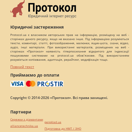
Юридичні застереження
Protocol.ua є власником авторських прав на інформацію, розміщену на веб -
сторінках даного ресурсу, якщо не вказано інше. Під інформацією розуміються
тексти, коментарі, статті, фотозображення, малюнки, ящик-шота, скани, відео,
аудіо, інші матеріали. При використанні матеріалів, розміщених на веб -
сторінках «Протокол» наявність гіперпосилання відкритого для індексації
пошуковими системами на protocol.ua обов`язкове. Під використанням
розуміється копіювання, адаптація, рерайтинг, модифікація тощо.
Повний текст
Приймаємо до оплати
Copyright © 2014-2026 «Протокол». Всі права захищені.
Партнери
Сережки з діамантами
pereklad.ua
alliancetechnika.ua
Підготовка до НМТ / ЗНО