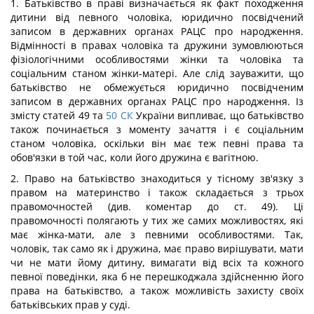
1. Батьківство в праві визначається як факт походження
дитини від певного чоловіка, юридично посвідчений
записом в державних органах РАЦС про народження.
Відмінності в правах чоловіка та дружини зумовлюються
фізіологічними особливостями жінки та чоловіка та
соціальним станом жінки-матері. Але слід зауважити, що
батьківство не обмежується юридично посвідченим
записом в державних органах РАЦС про народження. Із
змісту статей 49 та
50
СК
України випливає, що батьківство
також починається з моменту зачаття і є соціальним
станом чоловіка, оскільки він має теж певні права та
обов'язки в той час, коли його дружина є вагітною.
2. Право на батьківство знаходиться у тісному зв'язку з
правом на материнство і також складається з трьох
правомочностей (див. коментар до ст. 49). Ці
правомочності полягають у тих же самих можливостях, які
має жінка-мати, але з певними особливостями. Так,
чоловік, так само як і дружина, має право вирішувати, мати
чи не мати йому дитину, вимагати від всіх та кожного
певної поведінки, яка б не перешкоджала здійсненню його
права на батьківство, а також можливість захисту своїх
батьківських прав у суді.