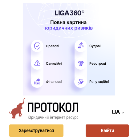
UA
Зареєструватися
Ввійти