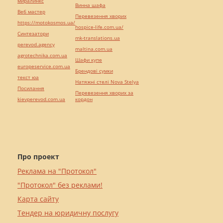
миралинкс
Винна шафа
Веб мастер
Перевезення хворих
https://motokosmos.ua/
hospice-life.com.ua/
Синтезатори
mk-translations.ua
perevod.agency
maltina.com.ua
agrotechnika.com.ua
Шафи купе
europeservice.com.ua
Брендові сумки
текст юа
Натяжні стелі Nova Stelya
Посилання
Перевезення хворих за
kievperevod.com.ua
кордон
Про проект
Реклама на "Протокол"
"Протокол" без реклами!
Карта сайту
Тендер на юридичну послугу