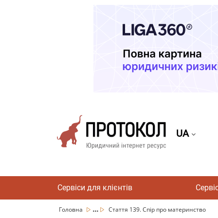
UA
Сервіси для клієнтів
Серві
...
Головна
Стаття 139. Спір про материнство