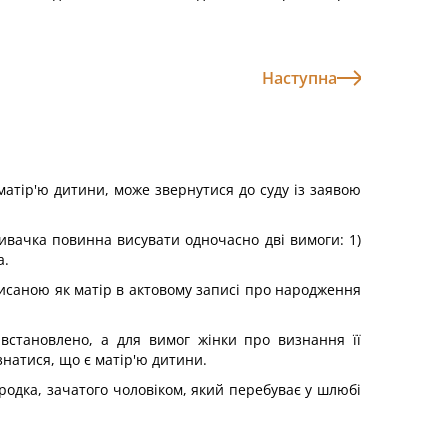
Наступна
матір'ю дитини, може звернутися до суду із заявою
зивачка повинна висувати одночасно дві вимоги: 1)
а.
аписаною як матір в актовому записі про народження
встановлено, а для вимог жінки про визнання її
ізнатися, що є матір'ю дитини.
ародка, зачатого чоловіком, який перебуває у шлюбі