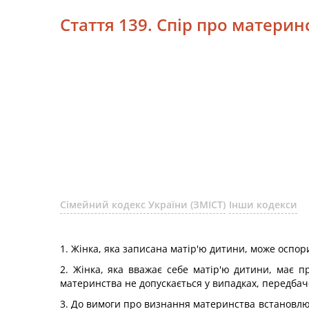
Стаття 139. Спір про материн
Сімейний кодекс України (ЗМІСТ)
Інши кодекси
1. Жінка, яка записана матір'ю дитини, може оспор
2. Жінка, яка вважає себе матір'ю дитини, має 
материнства не допускається у випадках, передбач
3. До вимоги про визнання материнства встановлюєт