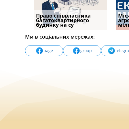
р, але
Право співвласника
ФУНДАМЕНТАЛЬНА
Якщо с
Міс
илася: як
багатоквартирного
ПРОБЛЕМА «СУДОВОЇ
відшк
агр
будинку на су
ПРАКТИКИ», АБО ПР
наявні
міл
Ми в соціальних мережах:
page
group
telegr