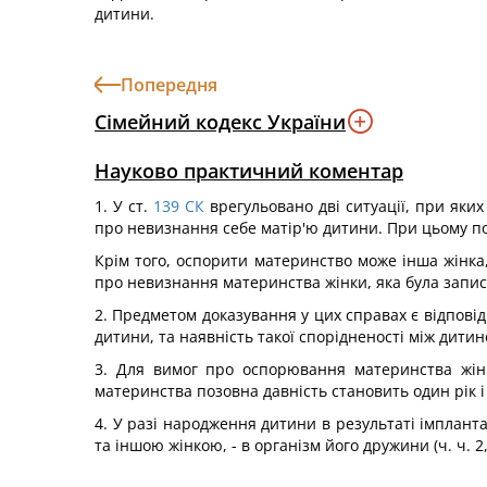
дитини.
Попередня
Сімейний кодекс України
Науково практичний коментар
1. У ст.
139
СК
врегульовано дві ситуації, при яки
про невизнання себе матір'ю дитини. При цьому по
Крім того, оспорити материнство може інша жінка,
про невизнання материнства жінки, яка була запис
2. Предметом доказування у цих справах є відповід
дитини, та наявність такої спорідненості між дитин
3. Для вимог про оспорювання материнства жінк
материнства позовна давність становить один рік і 
4. У разі народження дитини в результаті імпланта
та іншою жінкою, - в організм його дружини (ч. ч. 2,