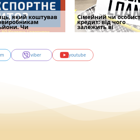
уд встановив для
яць, який коштував
Чи потрібна ФОП
Документи, на яких не
Огляд практики ВС від
Сімейний чи особис
Восьмий ААС фак
одування шкоди
овиробникам
печатка у 2026 році:
проставляється
Ростислава Кравця, що
кредит: від чого
підтвердив, що 
с
ьйони. Чи
правила засто
апостиль: пер
опублі
залежить ві
може скас
am
viber
youtube