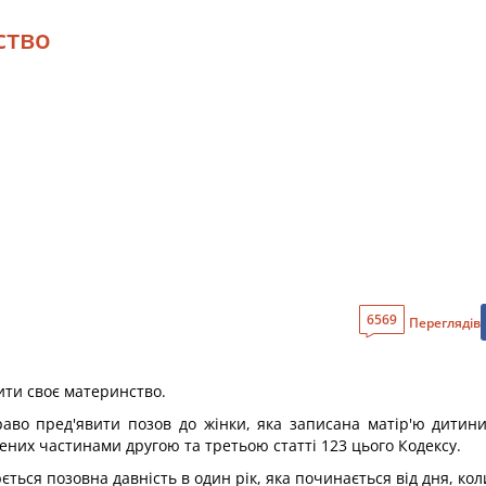
ство
6569
Переглядів
ити своє материнство.
право пред'явити позов до жінки, яка записана матір'ю дити
ених частинами другою та третьою статті 123 цього Кодексу.
ься позовна давність в один рік, яка починається від дня, коли