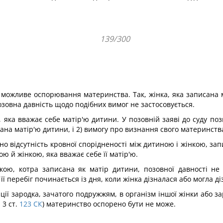
139/300
х можливе оспорювання материнства. Так, жінка, яка записана 
зовна давність щодо подібних вимог не застосовується.
 яка вважає себе матір'ю дитини. У позовній заяві до суду по
ана матір'ю дитини, і 2) вимогу про визнання свого материнств
но відсутність кровної спорідненості між дитиною і жінкою, з
ою й жінкою, яка вважає себе її матір'ю.
ою, котра записана як матір дитини, позовної давності не 
її перебіг починається із дня, коли жінка дізналася або могла д
ції зародка, зачатого подружжям, в організм іншої жінки або з
 3 ст.
123
СК
) материнство оспорено бути не може.