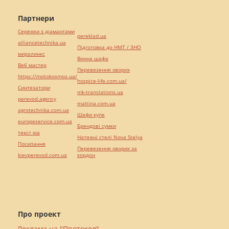
Партнери
Сережки з діамантами
pereklad.ua
alliancetechnika.ua
Підготовка до НМТ / ЗНО
миралинкс
Винна шафа
Веб мастер
Перевезення хворих
https://motokosmos.ua/
hospice-life.com.ua/
Синтезатори
mk-translations.ua
perevod.agency
maltina.com.ua
agrotechnika.com.ua
Шафи купе
europeservice.com.ua
Брендові сумки
текст юа
Натяжні стелі Nova Stelya
Посилання
Перевезення хворих за
kievperevod.com.ua
кордон
Про проект
Реклама на "Протокол"