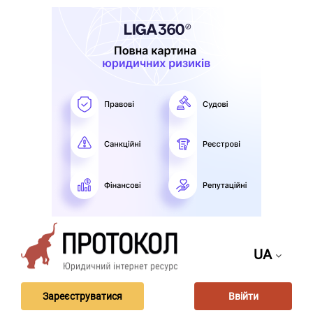
UA
Зареєструватися
Ввійти