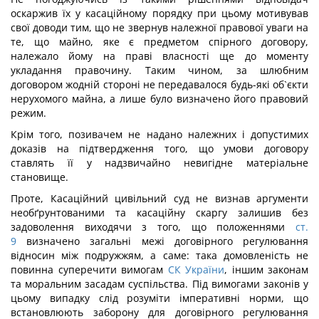
оскаржив їх у касаційному порядку при цьому мотивував
свої доводи тим, що не звернув належної правової уваги на
те, що майно, яке є предметом спірного договору,
належало йому на праві власності ще до моменту
укладання правочину. Таким чином, за шлюбним
договором жодній стороні не передавалося будь-які об`єкти
нерухомого майна, а лише було визначено його правовий
режим.
Крім того, позивачем не надано належних і допустимих
доказів на підтвердження того, що умови договору
ставлять її у надзвичайно невигідне матеріальне
становище.
Проте, Касаційний цивільний суд не визнав аргументи
необґрунтованими та касаційну скаргу залишив без
задоволення виходячи з того, що положеннями
ст.
9
визначено загальні межі договірного регулювання
відносин між подружжям, а саме: така домовленість не
повинна суперечити вимогам
СК України
, іншим законам
та моральним засадам суспільства. Під вимогами законів у
цьому випадку слід розуміти імперативні норми, що
встановлюють заборону для договірного регулювання