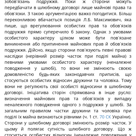
зобов´язань подружжя. Поки ж сторони можуть
передбачати в шлюбному договорі лише майнові права та
обов´язки. З такою аргументацією важко погодитися. Більш
переконливою вбачається позиція Л.Б. Максимович, яка
пише, що врегулювання особистих прав та обов´язків
подружжя прямо суперечило б закону. Однак з умовами
особистого характеру цілком може бути пов´язане
виникнення або припинення майнових прав й обов´язків
подружжя. Дійсно, якщо сторони пов´язують певні правові
наслідки (нерівний розмір часток при поділі майна) з
певними умовами особистого характеру (неналежне
поводження у шлюбі), то вони не змінюють своєю
домовленістю будь-яких законодавчих приписів, що
стосуються особистих відносин дружини та чоловіка. Тому
вони не регулюють свої особисті відносини в шлюбному
договорі. Ініціатива сторін спрямована в інше русло:
визначення майнових прав та обов´язків у випадку
неналежного поводження одного з подружжя у шлюбі. За
загальним правилом частки дружини та чоловіка при
поділі їх майна визнаються рівними (ч. 1 ст.
70
СК
України).
Сторони у шлюбному договорі змінюють розмір часток. У
цьому й полягає сутність шлюбного договору. Що ж
стосується особистих відносин (неналежне поводження у