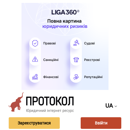
UA
Зареєструватися
Ввійти