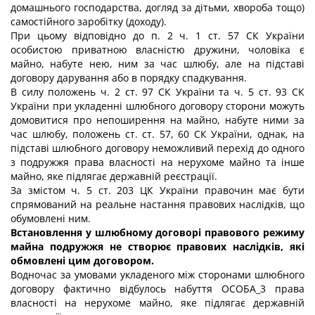
домашнього господарства, догляд за дітьми, хвороба тощо)
самостійного заробітку (доходу).
При цьому відповідно до п. 2 ч. 1 ст. 57 СК України
особистою приватною власністю дружини, чоловіка є
майно, набуте нею, ним за час шлюбу, але на підставі
договору дарування або в порядку спадкування.
В силу положень ч. 2 ст. 97 СК України та ч. 5 ст. 93 СК
України при укладенні шлюбного договору сторони можуть
домовитися про непоширення на майно, набуте ними за
час шлюбу, положень ст. ст. 57, 60 СК України, однак, на
підставі шлюбного договору неможливий перехід до одного
з подружжя права власності на нерухоме майно та інше
майно, яке підлягає державній реєстрації.
За змістом ч. 5 ст. 203 ЦК України правочин має бути
спрямований на реальне настання правових наслідків, що
обумовлені ним.
Встановлення у шлюбному договорі правового режиму
майна подружжя не створює правових наслідків, які
обмовлені цим договором.
Водночас за умовами укладеного між сторонами шлюбного
договору фактично відбулось набуття ОСОБА_3 права
власності на нерухоме майно, яке підлягає державній