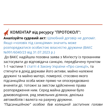
КОМЕНТАР від ресурсу "ПРОТОКОЛ":
Аналізуйте судовий акт:
Шлюбний договір не допоміг.
Якщо «чоловік під санкціями» значить може
розпоряджатися особистою власністю дружини (ВАКС
№991/6040/23 від 31.07.2023 р.)
До ВАКС надійшла позовна заява з Мін’юсту із проханням
застосувати до відповідача санкцію, передбачену пунктом
1-1 частини 1
статті 4 Закону України «Про санкції»
, та
стягнути в дохід держави його активи, майно належне
дружині та майно матері, померлої, стосовно якого
підсанкційна особа може прямо чи опосередковано
вчиняти дії, тотожні за змістом здійсненню права
розпорядження ним. Серед майна дружини було
домоволодіння, ряд земельних ділянок, декілька
автомобілів і валюта на рахунку дружини.
“Підсанкційною” особою був колишній заступник голови