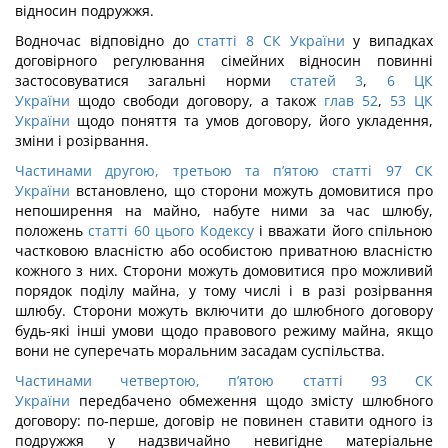
відносин подружжя.
Водночас відповідно до
статті 8 СК України
у випадках
договірного регулювання сімейних відносин повинні
застосовуватися загальні норми
статей 3
,
6 ЦК
України
щодо свободи договору, а також
глав 52
,
53 ЦК
України
щодо поняття та умов договору, його укладення,
зміни і розірвання.
Частинами другою, третьою та п’ятою статті 97 СК
України
встановлено, що сторони можуть домовитися про
непоширення на майно, набуте ними за час шлюбу,
положень
статті 60 цього Кодексу
і вважати його спільною
частковою власністю або особистою приватною власністю
кожного з них. Сторони можуть домовитися про можливий
порядок поділу майна, у тому числі і в разі розірвання
шлюбу. Сторони можуть включити до шлюбного договору
будь-які інші умови щодо правового режиму майна, якщо
вони не суперечать моральним засадам суспільства.
Частинами четвертою, п’ятою статті 93 СК
України
передбачено обмеження щодо змісту шлюбного
договору: по-перше, договір не повинен ставити одного із
подружжя у надзвичайно невигідне матеріальне