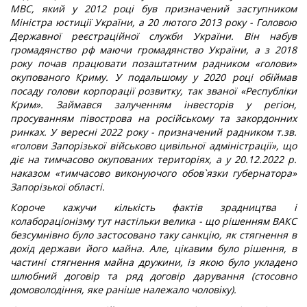
МВС, який у 2012 році був призначений заступником
Міністра юстиції України, а 20 лютого 2013 року - Головою
Державної реєстраційної служби України. Він набув
громадянство рф маючи громадянство України, а з 2018
року почав працювати позаштатним радником «голови»
окупованого Криму. У подальшому у 2020 році обіймав
посаду голови корпорації розвитку, так званої «Республіки
Крим». Займався залученням інвесторів у регіон,
просуванням півострова на російському та закордонних
ринках. У вересні 2022 року - призначений радником т.зв.
«голови Запорізької військово цивільної адміністрації», що
діє на тимчасово окупованих територіях, а у 20.12.2022 р.
наказом «тимчасово виконуючого обов`язки губернатора»
Запорізької області.
Короче кажучи кількість фактів зрадництва і
колабораціонізму тут настільки велика - що рішенням ВАКС
безсумнівно було застосовано таку санкцію, як стягнення в
дохід держави його майна. Але, цікавим було рішення, в
частині стягнення майна дружини, із якою було укладено
шлюбний договір та ряд договір дарування (стосовно
домоволодіння, яке раніше належало чоловіку).