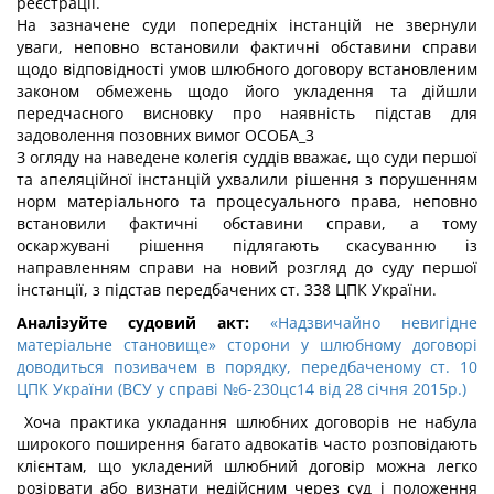
реєстрації.
На зазначене суди попередніх інстанцій не звернули
уваги, неповно встановили фактичні обставини справи
щодо відповідності умов шлюбного договору встановленим
законом обмежень щодо його укладення та дійшли
передчасного висновку про наявність підстав для
задоволення позовних вимог ОСОБА_3
З огляду на наведене колегія суддів вважає, що суди першої
та апеляційної інстанцій ухвалили рішення з порушенням
норм матеріального та процесуального права, неповно
встановили фактичні обставини справи, а тому
оскаржувані рішення підлягають скасуванню із
направленням справи на новий розгляд до суду першої
інстанції, з підстав передбачених ст. 338 ЦПК України.
Аналізуйте судовий акт:
«Надзвичайно невигідне
матеріальне становище» сторони у шлюбному договорі
доводиться позивачем в порядку, передбаченому ст. 10
ЦПК України (ВСУ у справі №6-230цс14 від 28 січня 2015р.)
Хоча практика укладання шлюбних договорів не набула
широкого поширення багато адвокатів часто розповідають
клієнтам, що укладений шлюбний договір можна легко
розірвати або визнати недійсним через суд і положення