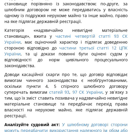
становище порівняно із законодавством; по-друге, за
шлюбним договором не може передаватись у власність
одному із подружжя нерухоме майно та інше майно, право
на яке підлягає державній реєстрації.
Категорія «надзвичайно невигідне матеріальне
становище», вжита у
частині четвертій статті 93 СК
України
, має оціночний характер і підлягає доведенню
стороною відповідно до
частини третьої статті 12 ЦПК
України
, та ці докази повинні бути оцінені судом у
відповідності до норм цивільного процесуального
законодавства.
Доводи касаційної скарги про те, що договір відповідає
вимогам чинного законодавства є необґрунтованими,
оскільки пункти 4, 5 спірного шлюбного договору
суперечать вимогам
статей 93
,
97 СК України
, у зв`язку з
тим, що їх зміст ставить позивача у надзвичайно невигідне
матеріальне становище та передбачає перехід права
власності на нерухоме майно, яке підлягає державній
реєстрації.
Аналізуйте судовий акт:
У шлюбному договорі сторони
можуть передбачити використання належного їм обом або