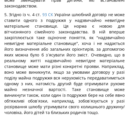
може зменшувати прав дитини, які встановлені
законодавством.
5. Згідно із ч. 4 ст.
93
СК
України шлюбний договір не може
ставити одного з подружжя у надзвичайно невигідне
матеріальне становище. Ця норма є новою для
вітчизняного сімейного законодавства. В ній вперше
закріплюється таке оціночне поняття, як "надзвичайно
невигідне матеріальне становище", хоча і не надається
його визначення або загальних орієнтирів, за допомогою
яких можна було б з´ясувати його зміст. Очевидно, що в
реальному житті надзвичайно невигідне матеріальне
становище може мати різні конкретні прояви. Наприклад,
воно може виникнути, якщо за умовами договору у разі
поділу майна подружжя вся нерухомість передаватиметься
одному з них, натомість другий буде отримувати рухоме
майно незначної вартості. Таке становище може
виникнути також, коли один із подружжя бере на себе явно
обтяжливі обов´язки, наприклад, зобов´язується у разі
розірвання шлюбу утримувати свого колишнього дружину/
чоловіка, його дітей та близьких родичів тощо.