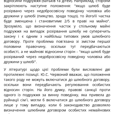
відносини подружжя (батьків та дітей). Наприклад, сторони
закріплюють наступне положення: "якщо шлюб буде
розірвано через недобросовісну поведінку чоловіка або
дружини у шлюбі (пияцтво, зрада тощо), то його/її частка
буде зменшена і становитиме 2/5 в праві на майно".
Зрозуміло, що визначення часток у спільному майні
подружжя на випадок розірвання шлюбу не суперечить
закону і є одним з найбільш типових умов шлюбного
договору. Проте проблема пов´язана зі змістом першої
половини правочину, оскільки тут передбачаються
особисті, а не майнові відносини сторін - "якщо шлюб буде
розірваний через недобросовісну поведінку чоловіка або
дружини у шлюбі".
У літературі щодо цієї проблеми були висловлені дві
протилежні позиції. Ю.С. Червоний вважає, що положення
такого роду не можуть включатися до шлюбного договору,
оскільки вони передбачають регулювання особистих
відносин сторін. На його думку, правові санкції проти
одного із подружжя за винну поведінку, яка привела до
руйнації сім´ї, могли б включатися до шлюбного договору
лише у тому випадку, коли б законодавство дозволяло
визначення шлюбним договором особистих немайнових