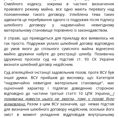
Сімейного кодексу, зокрема в частині визначення
правового режиму майна, все одно мають перевагу над
положеннями такого договору. Улюблена тема таких
адвокатів це перебування одного із подружжя після підпису
шлюбного договору у надзвичайно невигідному
матеріальному становище порівняно із законодавством.
У справі, що приводиться для прикладу все виявилось не
так просто. Подружжя уклало шлюбний договір відповідно
до умов якого до спільного сумісного майна віднесено
майно дружини набуте до реєстрації шлюбу. Позивачка
(дружина) просила суд на підставі ст. 93 СК України
визнати шлюбний договір недійсним.
Суд апеляційної інстанції задовільнив позов, проте ВСУ був
іншої думки. ВСУ прийшов до висновку, що: Категорія
"надзвичайно невигідне матеріальне становище", має
оціночний характер і підлягає доведенню стороною
відповідно до частини третьої статті 10 ЦПК України
. І
позивачка довести цього не змогла, тому у позові було
відмовлено.
Разом з цим ВСУ зазначив, що немає підстав
для визнання шлюбного договору недійсним, оскільки його
зміст в момент укладання віддповідав внутрішньому