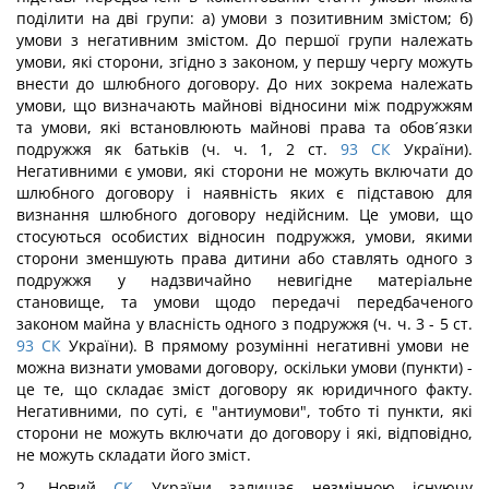
поділити на дві групи: а) умови з позитивним змістом; б)
умови з негативним змістом. До першої групи належать
умови, які сторони, згідно з законом, у першу чергу можуть
внести до шлюбного договору. До них зокрема належать
умови, що визначають майнові відносини між подружжям
та умови, які встановлюють майнові права та обов´язки
подружжя як батьків (ч. ч. 1, 2 ст.
93
СК
України).
Негативними є умови, які сторони не можуть включати до
шлюбного договору і наявність яких є підставою для
визнання шлюбного договору недійсним. Це умови, що
стосуються особистих відносин подружжя, умови, якими
сторони зменшують права дитини або ставлять одного з
подружжя у надзвичайно невигідне матеріальне
становище, та умови щодо передачі передбаченого
законом майна у власність одного з подружжя (ч. ч. 3 - 5 ст.
93
СК
України). В прямому розумінні негативні умови не
можна визнати умовами договору, оскільки умови (пункти) -
це те, що складає зміст договору як юридичного факту.
Негативними, по суті, є "антиумови", тобто ті пункти, які
сторони не можуть включати до договору і які, відповідно,
не можуть складати його зміст.
2. Новий
СК
України залишає незмінною існуючу