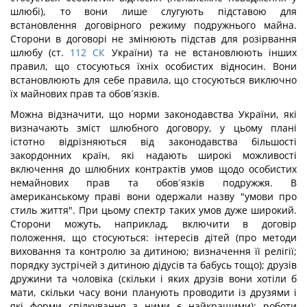
шлюбі), то вони лише слугують підставою для
встановлення договірного режиму подружнього майна.
Сторони в договорі не змінюють підстав для розірвання
шлюбу (ст.
112
СК
України) та не встановлюють інших
правил, що стосуються їхніх особистих відносин. Вони
встановлюють для себе правила, що стосуються виключно
їх майнових прав та обов´язків.
Можна відзначити, що норми законодавства України, які
визначають зміст шлюбного договору, у цьому плані
істотно відрізняються від законодавства більшості
закордонних країн, які надають широкі можливості
включення до шлюбних контрактів умов щодо особистих
немайнових прав та обов´язків подружжя. В
американському праві вони одержали назву "умови про
стиль життя". При цьому спектр таких умов дуже широкий.
Сторони можуть, наприклад, включити в договір
положення, що стосуються: інтересів дітей (про методи
виховання та контролю за дитиною; визначення її релігії;
порядку зустрічей з дитиною дідусів та бабусь тощо); друзів
дружини та чоловіка (скільки і яких друзів вони хотіли б
мати, скільки часу вони планують проводити із друзями і
які форми спілкування з ними є найкращими); роботи