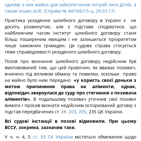
одному з них майна для забезпечення потреб їхніх дітей, а
також інших осіб. (Справа № 447/66/15-ц, 29.03.17)
Практика укладення шлюбного договору в Україні є не
досить розвинутою, але є підстави сподіватися, що
найближчим часом інститут шлюбного договору стане
більш поширеним явищем і не залишиться пріоритетом
лише заможних громадян. Ця судова справа стосується
теми справедливості укладеного шлюбного договору.
Позов про визнання шлюбного договору недійсним був
вмотивований тим, що цей правочин, як вважає позивач,
вчинено під впливом обману та помилки, оскільки право
на майно було ним передано
«у користь своєї доньки з
метою припинення права на аліменти, однак,
відповідач звернулася до суду про стягнення з позивача
аліментів».
В подальшому позивач уточнив свої позовні
вимоги і просив визнати недійсним оспорюваний договір з
підстав передбачених ст. ст.
203
,
205
, 235 ЦК України.
Всі судові інстанції в позові відмовили. При цьому
ВССУ, зокрема, зазначив таке.
У ч. ч. 4, 5
ст. 93 СК України
містяться обмеження щодо