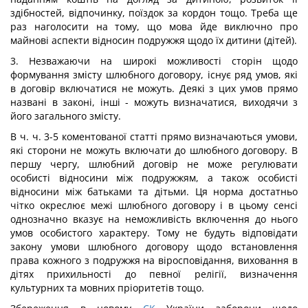
здібностей, відпочинку, поїздок за кордон тощо. Треба ще
раз наголосити на тому, що мова йде виключно про
майнові аспекти відносин подружжя щодо їх дитини (дітей).
3. Незважаючи на широкі можливості сторін щодо
формування змісту шлюбного договору, існує ряд умов, які
в договір включатися не можуть. Деякі з цих умов прямо
названі в законі, інші - можуть визначатися, виходячи з
його загального змісту.
В ч. ч. 3-5 коментованої статті прямо визначаються умови,
які сторони не можуть включати до шлюбного договору. В
першу чергу, шлюбний договір не може регулювати
особисті відносини між подружжям, а також особисті
відносини між батьками та дітьми. Ця норма достатньо
чітко окреслює межі шлюбного договору і в цьому сенсі
однозначно вказує на неможливість включення до нього
умов особистого характеру. Тому не будуть відповідати
закону умови шлюбного договору щодо встановлення
права кожного з подружжя на віросповідання, виховання в
дітях прихильності до певної релігії, визначення
культурних та мовних пріоритетів тощо.