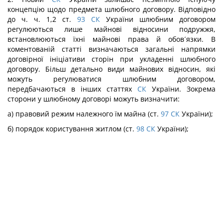
концепцію щодо предмета шлюбного договору. Відповідно
до ч. ч. 1,2 ст.
93
СК
України шлюбним договором
регулюються лише майнові відносини подружжя,
встановлюються їхні майнові права й обов´язки. В
коментованій статті визначаються загальні напрямки
договірної ініціативи сторін при укладенні шлюбного
договору. Більш детально види майнових відносин, які
можуть регулюватися шлюбним договором,
передбачаються в інших статтях
СК
України. Зокрема
сторони у шлюбному договорі можуть визначити:
а) правовий режим належного їм майна (ст.
97
СК
України);
б) порядок користування житлом (ст.
98
СК
України);