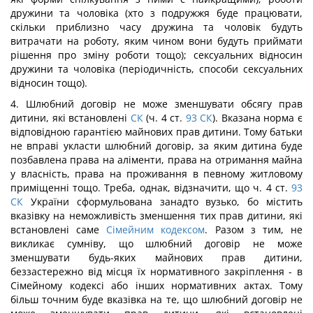
дружини та чоловіка (хто з подружжя буде працювати,
скільки приблизно часу дружина та чоловік будуть
витрачати на роботу, яким чином вони будуть приймати
рішення про зміну роботи тощо); сексуальних відносин
дружини та чоловіка (періодичність, способи сексуальних
відносин тощо).
4. Шлюбний договір не може зменшувати обсягу прав
дитини, які встановлені
СК
(ч. 4 ст.
93
СК
). Вказана норма є
відповідною гарантією майнових прав дитини. Тому батьки
не вправі укласти шлюбний договір, за яким дитина буде
позбавлена права на аліменти, права на отримання майна
у власність, права на проживання в певному житловому
приміщенні тощо. Треба, однак, відзначити, що ч. 4 ст.
93
СК
України сформульована занадто вузько, бо містить
вказівку на неможливість зменшення тих прав дитини, які
встановлені саме
Сімейним кодексом
. Разом з тим, не
викликає сумніву, що шлюбний договір не може
зменшувати будь-яких майнових прав дитини,
беззастережно від місця їх нормативного закріплення - в
Сімейному кодексі або інших нормативних актах. Тому
більш точним буде вказівка на те, що шлюбний договір не