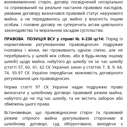
волевиявленню сторін, договір посвідчений нотаріально
та спрямований на реальне настання правових наслідків,
умовами договору визначався правовий статус нерухомого
майна, а не передавалось це майно у власність іншим
особам, і головне договір не суперечить актам цивільного
законодавства та моральним засадам суспільства.
ПРАВОВА ПОЗИЦІЯ ВСУ у справі № 6-230 цс14:
Поряд із
нормативним регулюванням правовідносин подружжя
(чоловіка і жінки, які проживають однією сім’єю, але не
перебувають у шлюбі між собою, або в будь-якому іншому
шлюбі) щодо майна, набутого до шлюбу чи за час шлюбу
(статті 57, 60, 61, 62 СК України) закон у статтях 7, 8, 9, 64,
74, 93-97 СК України передбачає можливість договірного
регулювання цих правовідносин.
Норма статті 97 СК України надає подружжю право
визначати у шлюбному договорі правовий режим майна,
набутого до чи під час шлюбу, та не містить заборон або
обмежень цього права.
Встановивши, що правовідносини сторін та правовий
режим спірного майна урегульовано сторонами в
шлюбному договорі, суд обґрунтовано, виходячи з