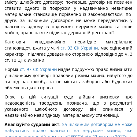
змісту шлюбного договору: по-перше, договір не повинен
ставити одного із подружжя у надзвичайно невигідне
матеріальне становище порівняно із законодавством; по-
друге, за шлюбним договором не може передаватись у
власність одному із подружжя нерухоме майно та інше
майно, право на яке підлягає державній реєстрації.
Категорія «надзвичайно невигідне матеріальне
становище», вжита у ч. 4
ст. 93 СК України
, має оціночний
характер і підлягає доведенню стороною відповідно до ч. 3
ст. 10 ЦПК України.
Норма
ст. 97 СК України
надає подружжю право визначати
у шлюбному договорі правовий режим майна, набутого до
чи під час шлюбу, та не містить заборон або будь-яких
обмежень цього права.
Отже в цій ситуації суди дійшли висновку про
недоведеність тверджень позивача, що в результаті
укладеного шлюбного договору він опинився у
надзвичайно невигідному матеріальному становищі.
Аналізуйте судовий акт:
За шлюбним договором не може
набуватись право власності на нерухоме майно, яке
підлягає державній реєстрації (ВССУ від 22 лютого 2017р. у