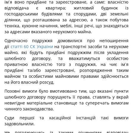
ім`я воно придбане та зареєстроване, а саме: власністю
відповідача є квартира; житловий будинок із
господарськими будівлями та спорудами, дві земельні
ділянки, що розташована за адресою, а також побутова
техніка, кухонне начиння, меблі, інші речі, що знаходяться
за адресами вказаного нерухомого майна.
Одночасно подружжя домовилися про непоширення
дії
статті 60 СК України
на транспортні засоби та нерухоме
майно, які будуть придбані подружжям після укладення
шлюбного договору, та вважатимуться особистою
приватною власністю того з подружжя, на чиє ім`я
придбані та/або зареєстровані, розпорядження таким
майном та особистими майновими правами здійснюється
на його власний розсуд.
Позовні вимоги було вмотивовано тим, що вказані пункти
шлюбного договору порушують її права, ставлять у вкрай
невигідне матеріальне становище та суперечать вимогам
чинного законодавства.
Суди першої та касаційної інстанцій такі вимоги
задовольнили.
Не погоджуючись із такими рішеннями відповідач