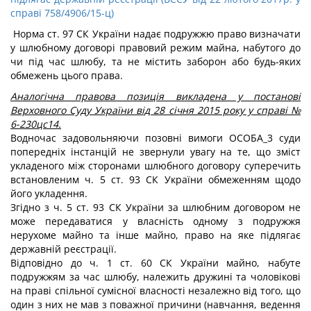
справі 758/4906/15-ц)
Норма ст. 97 СК України надає подружжю право визначати
у шлюбному договорі правовий режим майна, набутого до
чи під час шлюбу, та не містить заборон або будь-яких
обмежень цього права.
Аналогічна правова позиція викладена у постанові
Верховного Суду України від 28 січня 2015 року у справі №
6-230цс14.
Водночас задовольняючи позовні вимоги ОСОБА_3 суди
попередніх інстанцій не звернули увагу на те, що зміст
укладеного між сторонами шлюбного договору суперечить
встановленим ч. 5 ст. 93 СК України обмеженням щодо
його укладення.
Згідно з ч. 5 ст. 93 СК України за шлюбним договором не
може передаватися у власність одному з подружжя
нерухоме майно та інше майно, право на яке підлягає
державній реєстрації.
Відповідно до ч. 1 ст. 60 СК України майно, набуте
подружжям за час шлюбу, належить дружині та чоловікові
на праві спільної сумісної власності незалежно від того, що
один з них не мав з поважної причини (навчання, ведення