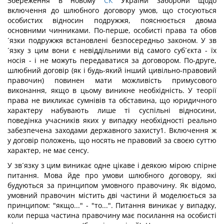
Збереження в новому
СК
України заборони щодо
включення до шлюбного договору умов, що стосуються
особистих відносин подружжя, пояснюється двома
основними чинниками. По-перше, особисті права та обов
´язки подружжя встановлені безпосередньо законом. У зв
´язку з цим вони є невіддільними від самого суб´єкта - їх
носія - і не можуть передаватися за договором. По-друге,
шлюбний договір (як і будь-який інший цивільно-правовий
правочин) повинен мати можливість примусового
виконання, якщо в цьому виникне необхідність. У теорії
права не викликає сумнівів та обставина, що юридичного
характеру набувають лише ті суспільні відносини,
поведінка учасників яких у випадку необхідності реально
забезпечена заходами державного захисту1. Включення ж
у договір положень, що носять не правовий за своєю суттю
характер, не має сенсу.
У зв´язку з цим виникає одне цікаве і деякою мірою спірне
питання. Мова йде про умови шлюбного договору, які
будуються за принципом умовного правочину. Як відомо,
умовний правочин містить дві частини й моделюється за
принципом: "якщо..." - "то...". Питання виникає у випадку,
коли перша частина правочину має посилання на особисті