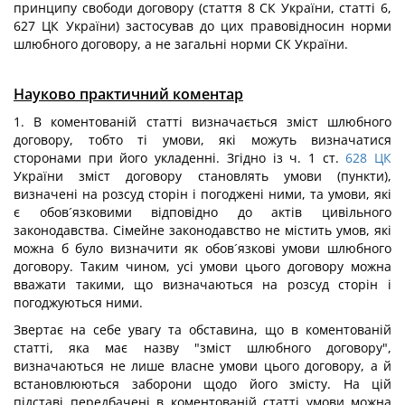
принципу свободи договору (стаття 8 СК України, статті 6,
627 ЦК України) застосував до цих правовідносин норми
шлюбного договору, а не загальні норми СК України.
Науково практичний коментар
1. В коментованій статті визначається зміст шлюбного
договору, тобто ті умови, які можуть визначатися
сторонами при його укладенні. Згідно із ч. 1 ст.
628
ЦК
України зміст договору становлять умови (пункти),
визначені на розсуд сторін і погоджені ними, та умови, які
є обов´язковими відповідно до актів цивільного
законодавства. Сімейне законодавство не містить умов, які
можна б було визначити як обов´язкові умови шлюбного
договору. Таким чином, усі умови цього договору можна
вважати такими, що визначаються на розсуд сторін і
погоджуються ними.
Звертає на себе увагу та обставина, що в коментованій
статті, яка має назву "зміст шлюбного договору",
визначаються не лише власне умови цього договору, а й
встановлюються заборони щодо його змісту. На цій
підставі передбачені в коментованій статті умови можна