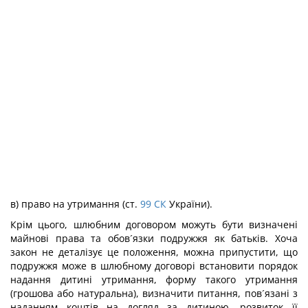
в) право на утримання (ст.
99
СК
України).
Крім цього, шлюбним договором можуть бути визначені
майнові права та обов´язки подружжя як батьків. Хоча
закон не деталізує це положення, можна припустити, що
подружжя може в шлюбному договорі встановити порядок
надання дитині утримання, форму такого утримання
(грошова або натуральна), визначити питання, пов´язані з
наданням коштів на догляд за дитиною, розвиток її