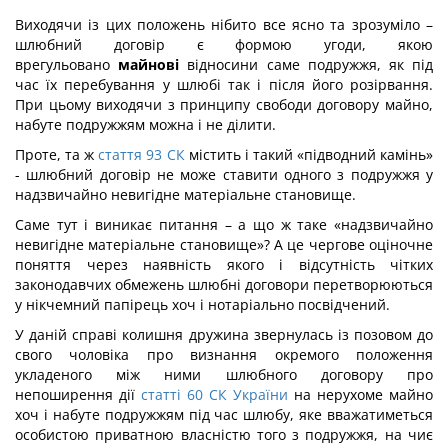
Виходячи із цих положень нібито все ясно та зрозуміло –
шлюбний договір є формою угоди, якою
врегульовано
майнові
відносини саме подружжя, як під
час їх перебування у шлюбі так і після його розірвання.
При цьому виходячи з принципу свободи договору майно,
набуте подружжям можна і не ділити.
Проте, та ж
стаття 93 СК
містить і такий «підводний камінь»
- шлюбний договір не може ставити одного з подружжя у
надзвичайно невигідне матеріальне становище.
Саме тут і виникає питання – а що ж таке «надзвичайно
невигідне матеріальне становище»? А це чергове оціночне
поняття через наявність якого і відсутність чітких
законодавчих обмежень шлюбні договори перетворюються
у нікчемний папірець хоч і нотаріально посвідчений.
У даній справі колишня дружина звернулась із позовом до
свого чоловіка про визнання окремого положення
укладеного між ними шлюбного договору про
непоширення дії
статті 60 СК України
на нерухоме майно
хоч і набуте подружжям під час шлюбу, яке вважатиметься
особистою приватною власністю того з подружжя, на чиє