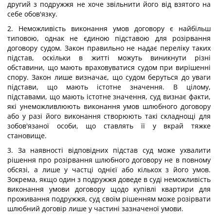
другий з подружжя не хоче звільнити його від взятого на
себе обов'язку.
2. Неможливість виконання умов договору є найбільш
типовою, однак не єдиною підставою для розірвання
договору судом. Закон правильно не надає переліку таких
підстав, оскільки в житті можуть виникнути різні
обставини, що мають враховуватися судом при вирішенні
спору. Закон лише визначає, що судом беруться до уваги
підстави, що мають істотне значення. В цілому,
підставами, що мають істотне значення, суд визнає факти,
які унеможливлюють виконання умов шлюбного договору
або у разі його виконання створюють такі складнощі для
зобов'язаної особи, що ставлять її у вкрай тяжке
становище.
3. За наявності відповідних підстав суд може ухвалити
рішення про розірвання шлюбного договору не в повному
обсязі, а лише у частці однієї або кількох з його умов.
Зокрема, якщо один з подружжя доведе в суді неможливість
виконання умови договору щодо купівлі квартири для
проживання подружжя, суд своїм рішенням може розірвати
шлюбний договір лише у частині зазначеної умови.