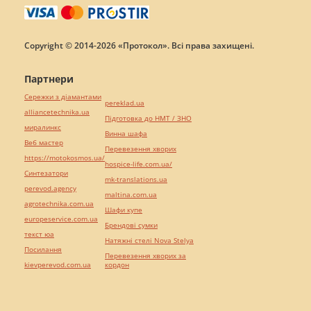
Copyright © 2014-2026 «Протокол». Всі права захищені.
Партнери
Сережки з діамантами
pereklad.ua
alliancetechnika.ua
Підготовка до НМТ / ЗНО
миралинкс
Винна шафа
Веб мастер
Перевезення хворих
https://motokosmos.ua/
hospice-life.com.ua/
Синтезатори
mk-translations.ua
perevod.agency
maltina.com.ua
agrotechnika.com.ua
Шафи купе
europeservice.com.ua
Брендові сумки
текст юа
Натяжні стелі Nova Stelya
Посилання
Перевезення хворих за
kievperevod.com.ua
кордон