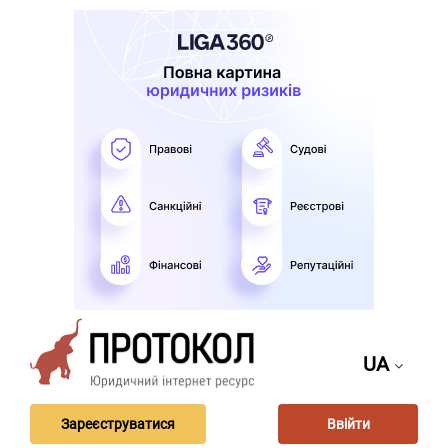
UA
Зареєструватися
Ввійти