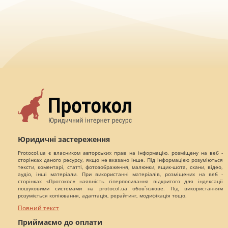
Юридичні застереження
Protocol.ua є власником авторських прав на інформацію, розміщену на веб -
сторінках даного ресурсу, якщо не вказано інше. Під інформацією розуміються
тексти, коментарі, статті, фотозображення, малюнки, ящик-шота, скани, відео,
аудіо, інші матеріали. При використанні матеріалів, розміщених на веб -
сторінках «Протокол» наявність гіперпосилання відкритого для індексації
пошуковими системами на protocol.ua обов`язкове. Під використанням
розуміється копіювання, адаптація, рерайтинг, модифікація тощо.
Повний текст
Приймаємо до оплати