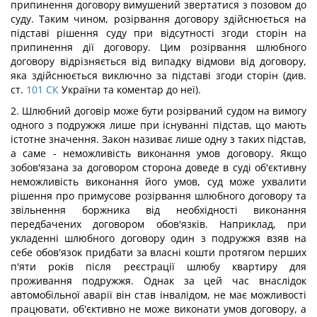
припинення договору вимушений звертатися з позовом до
суду. Таким чином, розірвання договору здійснюється на
підставі рішення суду при відсутності згоди сторін на
припинення дії договору. Цим розірвання шлюбного
договору відрізняється від випадку відмови від договору,
яка здійснюється виключно за підставі згоди сторін (див.
ст.
101
СК
України та коментар до неї).
2. Шлюбний договір може бути розірваний судом на вимогу
одного з подружжя лише при існуванні підстав, що мають
істотне значення. Закон називає лише одну з таких підстав,
а саме - неможливість виконання умов договору. Якщо
зобов'язана за договором сторона доведе в суді об'єктивну
неможливість виконання його умов, суд може ухвалити
рішення про примусове розірвання шлюбного договору та
звільнення боржника від необхідності виконання
передбачених договором обов'язків. Наприклад, при
укладенні шлюбного договору один з подружжя взяв на
себе обов'язок придбати за власні кошти протягом перших
п'яти років після реєстрації шлюбу квартиру для
проживання подружжя. Однак за цей час внаслідок
автомобільної аварії він став інвалідом, не має можливості
працювати, об'єктивно не може виконати умов договору, а