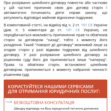
При розірванні шлюбного договору повністю або частково
у цій частині припиняє свою дію договір сторін і
автоматично починають діяти норми закону, що
регулюють відповідні майнові відносини подружжя.
В коментованій статті, на відміну від ч. 2 ст.
101
СК
України
(див. п. 3 коментаря до ст.
101
СК
України), не
передбачається можливість припинення прав та обов'язків
сторін за договором "назад", тобто з моменту його
укладення. Такий "поворот дії договору" можливий лише за
згодою сторін у разі відмови подружжя від шлюбного
договору. У разі розірвання шлюбного договору за
рішенням суду його дія припиняється лише "наперед".
Права та обов'язки сторін, встановлені шлюбним
договором, припиняються з моменту набрання чинності
рішенням суду.
КОРИСТУЙТЕСЯ НАШИМИ СЕРВІСАМИ
ДЛЯ ОТРИМАННЯ ЮРИДИЧНИХ ПОСЛУГ:
БЕЗКОШТОВНА КОНСУЛЬТАЦІЯ
Швидку відповідь на Ваш юридичний питання допоможе