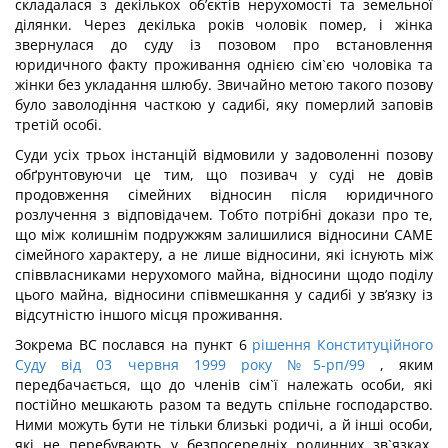
складалася з декількох об’єктів нерухомості та земельної
ділянки. Через декілька років чоловік помер, і жінка
звернулася до суду із позовом про встановлення
юридичного факту проживання однією сім`єю чоловіка та
жінки без укладання шлюбу. Звичайно метою такого позову
було заволодіння часткою у садибі, яку померлий заповів
третій особі.
Суди усіх трьох інстанцій відмовили у задоволенні позову
обґрунтовуючи це тим, що позивач у суді не довів
продовження сімейних відносин після юридичного
розлучення з відповідачем. Тобто потрібні докази про те,
що між колишнім подружжям залишилися відносини САМЕ
сімейного характеру, а не лише відносини, які існують між
співвласниками нерухомого майна, відносини щодо поділу
цього майна, відносини співмешкання у садибі у зв’язку із
відсутністю іншого місця проживання.
Зокрема ВС послався на пункт 6
рішення Конституційного
Суду від 03 червня 1999 року №5-рп/99
, яким
передбачається, що до членів сім`ї належать особи, які
постійно мешкають разом та ведуть спільне господарство.
Ними можуть бути не тільки близькі родичі, а й інші особи,
які не перебувають у безпосередніх родинних зв`язках
.