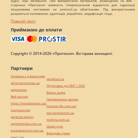
аудіо, інші матеріали. При використанні матеріалів, розміщених на веб -
сторінках «Протокол» наявність гіперпосилання відкритого для індексації
пошуковими системами на protocol.ua обов`язкове. Під використанням
розуміється копіювання, адаптація, рерайтинг, модифікація тощо.
Повний текст
Приймаємо до оплати
Copyright © 2014-2026 «Протокол». Всі права захищені.
Партнери
Сережки з діамантами
pereklad.ua
alliancetechnika.ua
Підготовка до НМТ / ЗНО
миралинкс
Винна шафа
Веб мастер
Перевезення хворих
https://motokosmos.ua/
hospice-life.com.ua/
Синтезатори
mk-translations.ua
perevod.agency
maltina.com.ua
agrotechnika.com.ua
Шафи купе
europeservice.com.ua
Брендові сумки
текст юа