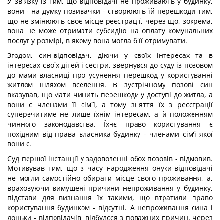
У зв`язку із тим, що відповідачі не проживають у будинку,
вони - на думку позивачки - створюють їй перешкоди тим,
що не змінюють своє місце реєстрації, через що, зокрема,
вона не може отримати субсидію на оплату комунальних
послуг у розмірі, в якому вона могла б її отримувати.
Згодом, син-відповідач, діючи у своїх інтересах та в
інтересах своїх дітей і сестри, звернувся до суду із позовом
до мами-власниці про усунення перешкод у користуванні
житлом шляхом вселення. В зустрічному позові син
вказував, що мати чинить перешкоди у доступі до житла, а
вони є членами її сім`ї, а тому зняття їх з реєстрації
суперечитиме не лише їхнім інтересам, а й положенням
чинного законодавства. Їхнє право користування є
похідним від права власника будинку - членами сім'ї якої
вони є.
Суд першої інстанції у задоволенні обох позовів - відмовив.
Мотивував тим, що з часу народження онуки-відповідачі
не могли самостійно обирати місце свого проживання, а,
враховуючи вимушені причини непроживання у будинку,
підстави для визнання їх такими, що втратили право
користування будинком - відсутні. А непроживання сина і
доньки - відповідачів, відбулося з поважних причин, через