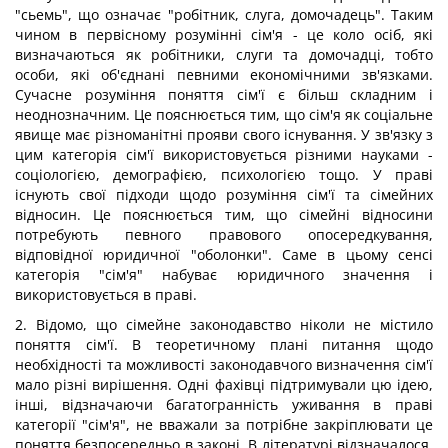
"сьемь", що означає "робітник, слуга, домочадець". Таким
чином в первісному розумінні сім'я - це коло осіб, які
визначаються як робітники, слуги та домочадці, тобто
особи, які об'єднані певними економічними зв'язками.
Сучасне розуміння поняття сім'ї є більш складним і
неоднозначним. Це пояснюється тим, що сім'я як соціальне
явище має різноманітні прояви свого існування. У зв'язку з
цим категорія сім'ї використовується різними науками -
соціологією, демографією, психологією тощо. У праві
існують свої підходи щодо розуміння сім'ї та сімейних
відносин. Це пояснюється тим, що сімейні відносини
потребують певного правового опосередкування,
відповідної юридичної "оболонки". Саме в цьому сенсі
категорія "сім'я" набуває юридичного значення і
використовується в праві.
2. Відомо, що сімейне законодавство ніколи не містило
поняття сім'ї. В теоретичному плані питання щодо
необхідності та можливості законодавчого визначення сім'ї
мало різні вирішення. Одні фахівці підтримували цю ідею,
інші, відзначаючи багатогранність уживання в праві
категорії "сім'я", не вважали за потрібне закріплювати це
поняття безпосередньо в законі. В літературі відзначалося,