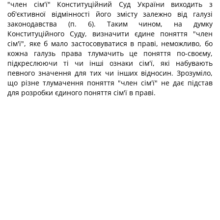
"член сім'ї" Конституційний Суд України виходить з
об'єктивної відмінності його змісту залежно від галузі
законодавства (п. 6). Таким чином, на думку
Конституційного Суду, визначити єдине поняття "член
сім'ї", яке б мало застосовуватися в праві, неможливо, бо
кожна галузь права тлумачить це поняття по-своєму,
підкреслюючи ті чи інші ознаки сім'ї, які набувають
певного значення для тих чи інших відносин. Зрозуміло,
що різне тлумачення поняття "член сім'ї" не дає підстав
для розробки єдиного поняття сім'ї в праві.