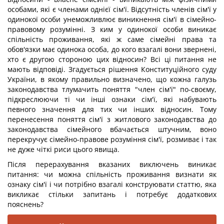
особами, які є членами однієї сім'ї. Відсутність членів сім'ї у
одинокої особи унеможливлює виникнення сім'ї в сімейно-
правовому розумінні. З ким у одинокої особи виникає
спільність проживання, які ж саме сімейні права та
обов'язки має одинока особа, до кого взагалі вони звернені,
хто є другою стороною цих відносин? Всі ці питання не
мають відповіді. Згадується рішення Конституційного суду
України, в якому правильно визначено, що кожна галузь
законодавства тлумачить поняття "член сім'ї" по-своєму,
підкреслюючи ті чи інші ознаки сім'ї, які набувають
певного значення для тих чи інших відносин. Тому
перенесення поняття сім'ї з житлового законодавства до
законодавства сімейного вбачається штучним, воно
перекручує сімейно-правове розуміння сім'ї, розмиває і так
не дуже чіткі риси цього явища.
Після перерахування вказаних виключень виникає
питання: чи можна спільність проживання визнати як
ознаку сім'ї і чи потрібно взагалі конструювати статтю, яка
викликає стільки запитань і потребує додаткових
пояснень?