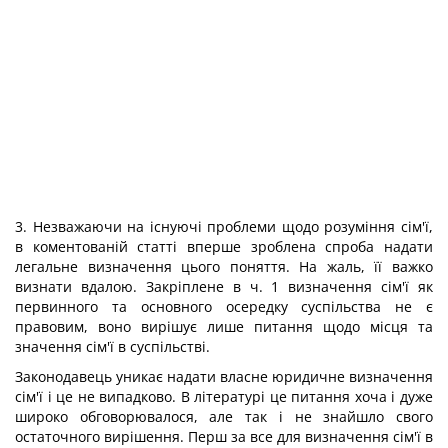
3. Незважаючи на існуючі проблеми щодо розуміння сім'ї,
в коментованій статті вперше зроблена спроба надати
легальне визначення цього поняття. На жаль, її важко
визнати вдалою. Закріплене в ч. 1 визначення сім'ї як
первинного та основного осередку суспільства не є
правовим, воно вирішує лише питання щодо місця та
значення сім'ї в суспільстві.
Законодавець уникає надати власне юридичне визначення
сім'ї і це не випадково. В літературі це питання хоча і дуже
широко обговорювалося, але так і не знайшло свого
остаточного вирішення. Перш за все для визначення сім'ї в