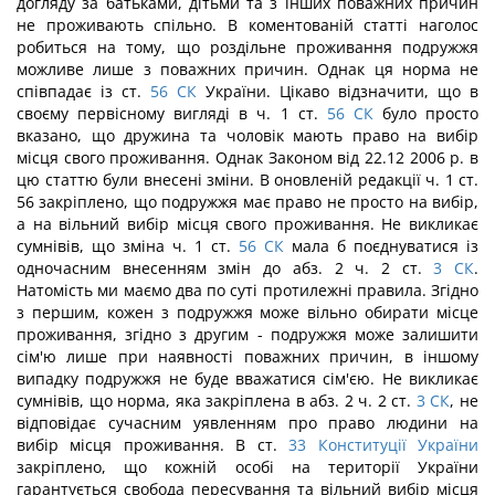
догляду за батьками, дітьми та з інших поважних причин
не проживають спільно. В коментованій статті наголос
робиться на тому, що роздільне проживання подружжя
можливе лише з поважних причин. Однак ця норма не
співпадає із ст.
56
СК
України. Цікаво відзначити, що в
своєму первісному вигляді в ч. 1 ст.
56
СК
було просто
вказано, що дружина та чоловік мають право на вибір
місця свого проживання. Однак Законом від 22.12 2006 р. в
цю статтю були внесені зміни. В оновленій редакції ч. 1 ст.
56 закріплено, що подружжя має право не просто на вибір,
а на вільний вибір місця свого проживання. Не викликає
сумнівів, що зміна ч. 1 ст.
56
СК
мала б поєднуватися із
одночасним внесенням змін до абз. 2 ч. 2 ст.
3
СК
.
Натомість ми маємо два по суті протилежні правила. Згідно
з першим, кожен з подружжя може вільно обирати місце
проживання, згідно з другим - подружжя може залишити
сім'ю лише при наявності поважних причин, в іншому
випадку подружжя не буде вважатися сім'єю. Не викликає
сумнівів, що норма, яка закріплена в абз. 2 ч. 2 ст.
3
СК
, не
відповідає сучасним уявленням про право людини на
вибір місця проживання. В ст.
33
Конституції України
закріплено, що кожній особі на території України
гарантується свобода пересування та вільний вибір місця