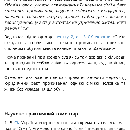
Обов`язковою умовою для визнання їх членами сім`ї є факт
спільного проживання, ведення спільного господарства,
наявність спільних витрат, купівлі майна для спільного
користування, участі у витратах на утримання житла, його
ремонт і т.п.
Водночас відповідно до
пункту 2, ст. 3 СК України
«Сім'ю
складають особи, які спільно проживають, пов'язані
спільним побутом, мають взаємні права та обов'язки.»
І хоча позивач і приносив у суд якісь там довідки з сільради
та приводив із собою свідків – односельчан, суд вирішив,
що цього недостатньо.
Отже, не така вже це і легка справа встановити через суд
юридичний факт проживання однією сім`єю чоловіка та
жінки без укладання шлюбу...
Науково практичний коментар
1. В
СК
України вперше міститься окрема стаття, яка має
назву "Сім'я". Етимологічно слово "сім'я" походить від слова