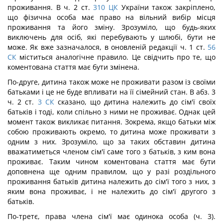
проживання. В ч. 2 ст.
310
ЦК
України також закріплено,
що фізична особа має право на вільний вибір місця
проживання та його зміну. Зрозуміло, що будь-яких
виключень для осіб, які перебувають у шлюбі, бути не
може. Як вже зазначалося, в оновленій редакції ч. 1 ст.
56
СК
міститься аналогічне правило. Це свідчить про те, що
коментована стаття має бути змінена.
По-друге, дитина також може не проживати разом із своїми
батьками і це не буде впливати на її сімейний стан. В абз. 3
ч. 2 ст.
3
СК
сказано, що дитина належить до сім'ї своїх
батьків і тоді, коли спільно з ними не проживає. Однак цей
момент також викликає питання. Зокрема, якщо батьки між
собою проживають окремо, то дитина може проживати з
одним з них. Зрозуміло, що за таких обставин дитина
вважатиметься членом сім'ї саме того з батьків, з ким вона
проживає. Таким чином коментована стаття має бути
доповнена ще одним правилом, що у разі роздільного
проживання батьків дитина належить до сім'ї того з них, з
яким вона проживає, і не належить до сім'ї другого з
батьків.
По-третє, права члена сім'ї має одинока особа (ч. 3).