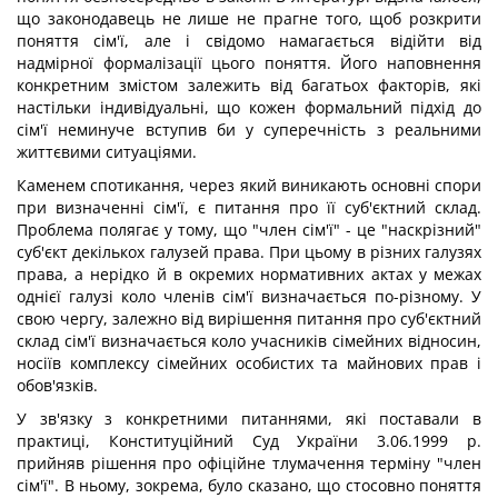
що законодавець не лише не прагне того, щоб розкрити
поняття сім'ї, але і свідомо намагається відійти від
надмірної формалізації цього поняття. Його наповнення
конкретним змістом залежить від багатьох факторів, які
настільки індивідуальні, що кожен формальний підхід до
сім'ї неминуче вступив би у суперечність з реальними
життєвими ситуаціями.
Каменем спотикання, через який виникають основні спори
при визначенні сім'ї, є питання про її суб'єктний склад.
Проблема полягає у тому, що "член сім'ї" - це "наскрізний"
суб'єкт декількох галузей права. При цьому в різних галузях
права, а нерідко й в окремих нормативних актах у межах
однієї галузі коло членів сім'ї визначається по-різному. У
свою чергу, залежно від вирішення питання про суб'єктний
склад сім'ї визначається коло учасників сімейних відносин,
носіїв комплексу сімейних особистих та майнових прав і
обов'язків.
У зв'язку з конкретними питаннями, які поставали в
практиці, Конституційний Суд України 3.06.1999 р.
прийняв рішення про офіційне тлумачення терміну "член
сім'ї". В ньому, зокрема, було сказано, що стосовно поняття