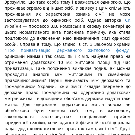
Зрозуміло, що така особа тому і вважається одинокою, що
проживає окремо від інших осіб. У зв'язку з цим спільність
проживання як характерна ознака сім'ї не може
застосовуватися до одиноких осіб. Однак авторка
СК
України — професор З.В. Ромовська в своєму коментарі до
цього нормативного акта пояснила причину, яка стала
поштовхом до включення нею визначення сім'ї одинокої
особи. Справа в тому, що згідно із ст. 3 Законом України
"
Про приватизацію державного житлового фонду
"
одинокий наймач так само, як і сім'я, набуває право на
отримання додаткових 10 м2 житлової площі під час
приватизації. Таке пояснення викликає подив. Як можна
проводити аналогії між житловими та сімейними
правовідносинами? Перші виникають між державою та
громадянином України, їхній зміст складає звернене до
держави право громадянина на одержання додаткових
метрів житла і відповідний обов'язок держави надати таке
житло. Для одержання додаткового житла зовсім не
обов'язково бути членом сім'ї, тому в житловому
законодавстві застосовується спеціальний прийом
юридичної техніки, коли одинокій фізичній особі держава
надає додаткових житлових прав так само, як і сім'ї. Другі
відносини - власне сімейні - виникають між фізичними