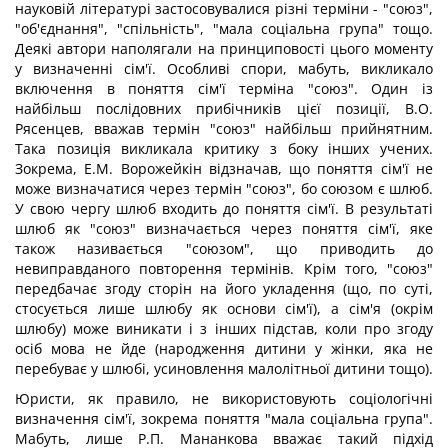
науковій літературі застосовувалися різні терміни - "союз",
"об'єднання", "спільність", "мала соціальна група" тощо.
Деякі автори наполягали на принциповості цього моменту
у визначенні сім'ї. Особливі спори, мабуть, викликало
включення в поняття сім'ї терміна "союз". Один із
найбільш послідовних прибічників цієї позиції, В.О.
Рясенцев, вважав термін "союз" найбільш прийнятним.
Така позиція викликала критику з боку інших учених.
Зокрема, Е.М. Ворожейкін відзначав, що поняття сім'ї не
може визначатися через термін "союз", бо союзом є шлюб.
У свою чергу шлюб входить до поняття сім'ї. В результаті
шлюб як "союз" визначається через поняття сім'ї, яке
також називається "союзом", що приводить до
невиправданого повторення термінів. Крім того, "союз"
передбачає згоду сторін на його укладення (що, по суті,
стосується лише шлюбу як основи сім'ї), а сім'я (окрім
шлюбу) може виникати і з інших підстав, коли про згоду
осіб мова не йде (народження дитини у жінки, яка не
перебуває у шлюбі, усиновлення малолітньої дитини тощо).
Юристи, як правило, не використовують соціологічні
визначення сім'ї, зокрема поняття "мала соціальна група".
Мабуть, лише Р.П. Мананкова вважає такий підхід