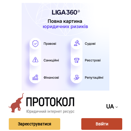
UA
Зареєструватися
Ввійти