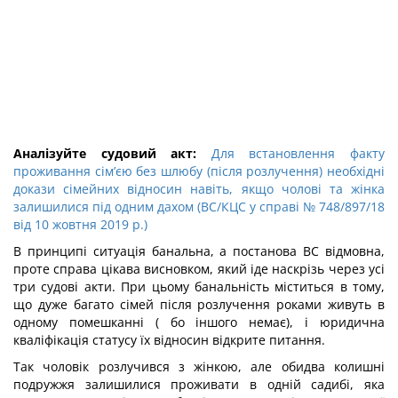
Аналізуйте судовий акт:
Для встановлення факту
проживання сім’єю без шлюбу (після розлучення) необхідні
докази сімейних відносин навіть, якщо чолові та жінка
залишилися під одним дахом (ВС/КЦС у справі № 748/897/18
від 10 жовтня 2019 р.)
В принципі ситуація банальна, а постанова ВС відмовна,
проте справа цікава висновком, який іде наскрізь через усі
три судові акти. При цьому банальність міститься в тому,
що дуже багато сімей після розлучення роками живуть в
одному помешканні ( бо іншого немає), і юридична
кваліфікація статусу їх відносин відкрите питання.
Так чоловік розлучився з жінкою, але обидва колишні
подружжя залишилися проживати в одній садибі, яка