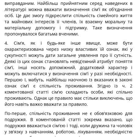
виправданим. Найбільш прийнятним серед наведених в
літературі можна вважати визначення сім'ї як об'єднання
осіб. Це дає змогу підкреслити спільність сімейного життя
та майнових інтересів її членів, їх взаємну моральну та
матеріальну допомогу і підтримку. Таке визначення
пропонувалося багатьма вченими.
4. Сім'я, як і будь-яке інше явище, може бути
охарактеризована через низку властивих їй ознак, які у
сукупності можуть дати загальне уявлення про її сутність.
Деякі із цих ознак становлять невід'ємний атрибут поняття
сім'ї, інші носять допоміжний, додатковий характер і
можуть включатися у визначення сім'ї у разі необхідності.
Першою І, мабуть, найбільш наочною Із вказаних в законі
ознак сім'ї є спільність проживання. Згідно із ч. 2
коментованої статті сім'ю складають особи, які спільно
проживають. Однак це правило має стільки виключень, що
його навіть важко вважати за правило.
По-перше, спільність проживання не є обов'язковою для
подружжя. В коментованій статті зокрема вказано, що
подружжя вважається сім'єю і тоді, коли дружина та чоловік
у зв'язку з навчанням, роботою, лікуванням, необхідністю