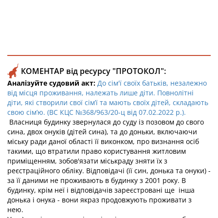
КОМЕНТАР від ресурсу "ПРОТОКОЛ":
Аналізуйте судовий акт:
До сім'ї своїх батьків, незалежно
від місця проживання, належать лише діти. Повнолітні
діти, які створили свої сім’ї та мають своїх дітей, складають
свою сім’ю. (ВС КЦС №368/963/20-ц від 07.02.2022 р.).
Власниця будинку звернулася до суду із позовом до свого
сина, двох онуків (дітей сина), та до доньки, включаючи
міську ради даної області її виконком, про визнання осіб
такими, що втратили право користування житловим
приміщенням, зобов'язати міськраду зняти їх з
реєстраційного обліку. Відповідачі (її син, донька та онуки) -
за її даними не проживають в будинку з 2001 року. В
будинку, крім неї і відповідачів зареєстровані ще інша
донька і онука - вони якраз продовжують проживати з
нею.