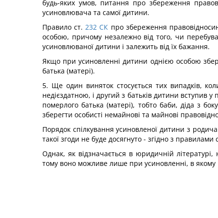
будь-яких умов, питання про збереження правов
усиновлювача та самої дитини.
Правило ст.
232
СК
про збереження правовідносин
особою, причому незалежно від того, чи перебува
усиновлюваної дитини і залежить від їх бажання.
Якщо при усиновленні дитини однією особою збері
батька (матері).
5. Ще один виняток стосується тих випадків, к
недієздатною, і другий з батьків дитини вступив у
померлого батька (матері), тобто баби, діда з бо
зберегти особисті немайнові та майнові правовідн
Порядок спілкування усиновленої дитини з родича
такої згоди не буде досягнуто - згідно з правилами с
Однак, як відзначається в юридичній літературі
тому воно можливе лише при усиновленні, в якому н