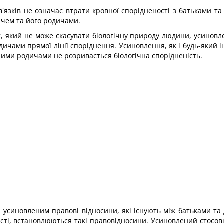
в'язків не означає втрати кровної спорідненості з батьками 
чем та його родичами.
 який не може скасувати біологічну природу людини, усиновл
чами прямої лінії споріднення. Усиновлення, як і будь-який і
вними родичами не розривається біологічна спорідненість.
синовленим правові відносини, які існують між батьками та д
сті, встановлюються такі правовідносини. Усиновлений стосов