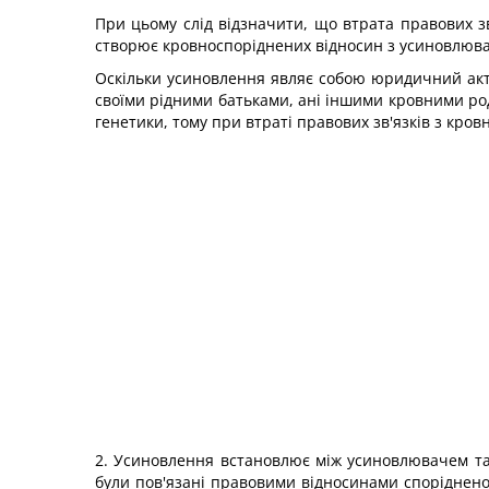
При цьому слід відзначити, що втрата правових з
створює кровноспоріднених відносин з усиновлюва
Оскільки усиновлення являє собою юридичний акт,
своїми рідними батьками, ані іншими кровними роди
генетики, тому при втраті правових зв'язків з кро
2. Усиновлення встановлює між усиновлювачем та у
були пов'язані правовими відносинами споріднено