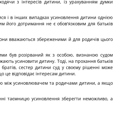
одячи з інтересів дитини, із урахуванням думки
ся і в інших випадках усиновлення дитини однією
им його дотримання не є обов'язковим для батьків
 вони вважаються збереженими й для родичів цього
ими був розірваний як з особою, визнаною судом
ажають усиновити дитину. Тоді, на прохання батьків
х братів, сестер дитини суд у своєму рішенні може
о це відповідає інтересам дитини.
стю між усиновлювачем та родичами дитини, а якщо
анні таємницю усиновлення зберегти неможливо, а