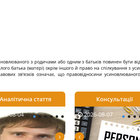
синовлюваного з родичами або одним з батьків повинен бути в
лого батька (матері) окрім іншого й право на спілкування з ус
правових зв'язків означає, що правовідносини усиновлювано
Аналітична стаття
Консультації
08-06
26-08-04
2026-08-05
2026-08-06
2026-08-04
2026-08-07
2026-07-30