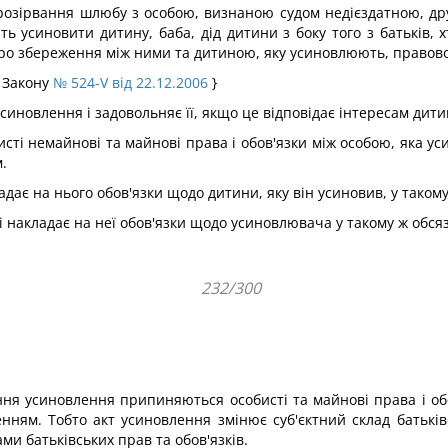
о розірвання шлюбу з особою, визнаною судом недієздатною, др
 усиновити дитину, баба, дід дитини з боку того з батьків, 
ро збереження між ними та дитиною, яку усиновлюють, правовог
ї Закону
№ 524-V від 22.12.2006
}
синовлення і задовольняє її, якщо це відповідає інтересам дити
ті немайнові та майнові права і обов'язки між особою, яка усин
.
дає на нього обов'язки щодо дитини, яку він усиновив, у таком
і накладає на неї обов'язки щодо усиновлювача у такому ж обсяз
232/300
ня усиновлення припиняються особисті та майнові права і обо
нням. Тобто акт усиновлення змінює суб'єктний склад батьків
ами батьківських прав та обов'язків.