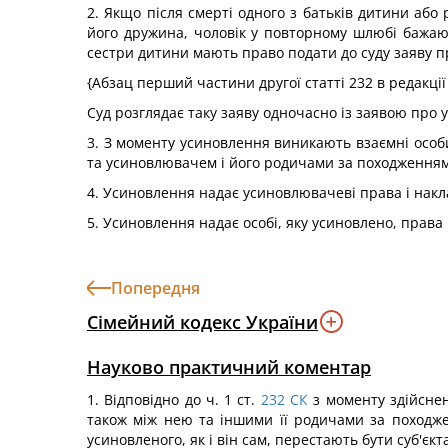
2. Якщо після смерті одного з батьків дитини аб
його дружина, чоловік у повторному шлюбі бажають
сестри дитини мають право подати до суду заяву п
{Абзац перший частини другої статті 232 в редакці
Суд розглядає таку заяву одночасно із заявою про у
3. З моменту усиновлення виникають взаємні особис
та усиновлювачем і його родичами за походженням
4. Усиновлення надає усиновлювачеві права і накла
5. Усиновлення надає особі, яку усиновлено, права 
Попередня
Сімейний кодекс України
Науково практичний коментар
1. Відповідно до ч. 1 ст.
232
СК
з моменту здійснен
також між нею та іншими її родичами за походже
усиновленого, як і він сам, перестають бути суб'єкт