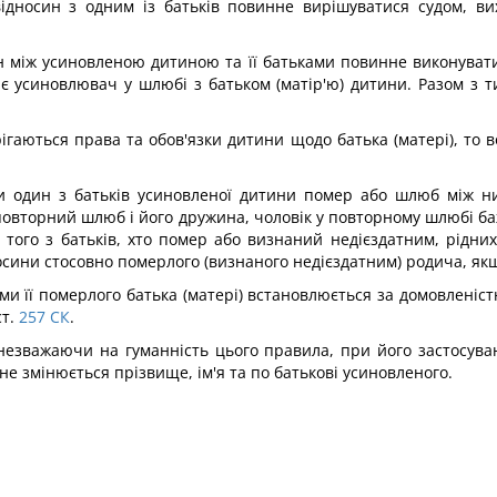
ідносин з одним із батьків повинне вирішуватися судом, вих
 між усиновленою дитиною та її батьками повинне виконувати
є усиновлювач у шлюбі з батьком (матір'ю) дитини. Разом з т
гаються права та обов'язки дитини щодо батька (матері), то
оли один з батьків усиновленої дитини помер або шлюб між н
 повторний шлюб і його дружина, чоловік у повторному шлюбі б
ку того з батьків, хто помер або визнаний недієздатним, рідни
осини стосовно померлого (визнаного недієздатним) родича, якщ
ми її померлого батька (матері) встановлюється за домовлені
т.
257
СК
.
, незважаючи на гуманність цього правила, при його застосув
е змінюється прізвище, ім'я та по батькові усиновленого.