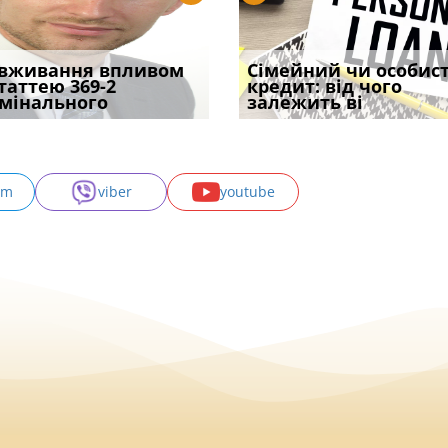
уд встановив для
вживання впливом
Чи потрібна ФОП
Документи, на яких не
Переоформлення
Сімейний чи особис
Восьмий ААС фак
одування шкоди
статтею 369-2
печатка у 2026 році:
проставляється
відстрочки за іншою
кредит: від чого
підтвердив, що 
с
мінального
правила засто
апостиль: пер
підставою: нов
залежить ві
може скас
am
viber
youtube