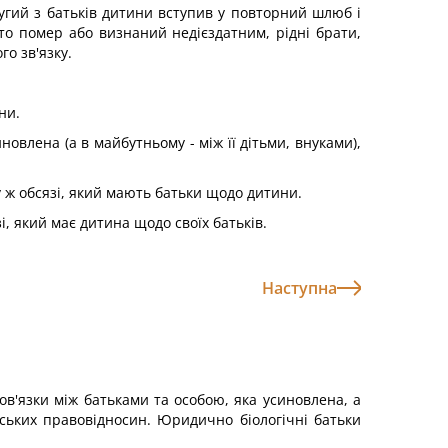
угий з батьків дитини вступив у повторний шлюб і
хто помер або визнаний недієздатним, рідні брати,
о зв'язку.
ни.
овлена (а в майбутньому - між її дітьми, внуками),
у ж обсязі, який мають батьки щодо дитини.
і, який має дитина щодо своїх батьків.
Наступна
в'язки між батьками та особою, яка усиновлена, а
ських правовідносин. Юридично біологічні батьки