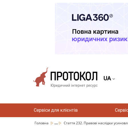
UA
Сервіси для клієнтів
Серві
...
Головна
Стаття 232. Правові наслідки усинов