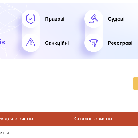
си для юристів
Каталог юристів
лення