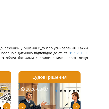
ідображений у рішенні суду про усиновлення. Такий
иновленою дитиною відповідно до ст. ст.
153
257
СК
го з обома батьками є припиненими, навіть якщо
Судові рішення
2026-08-06
2026-08-03
2026-08-07
2026-08-07
2026-08-05
2026-08-03
2026-08-06
2026-08-0