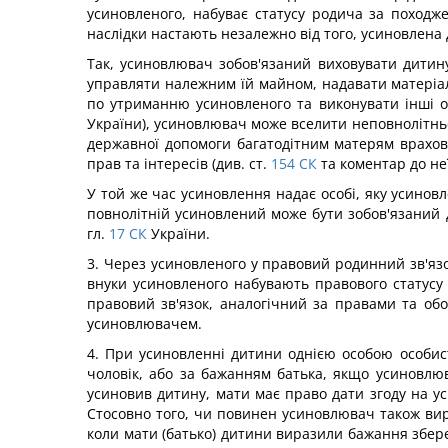
усиновленого, набуває статусу родича за походж
наслідки настають незалежно від того, усиновлена
Так, усиновлювач зобов'язаний виховувати дитину
управляти належним їй майном, надавати матеріаль
по утриманню усиновленого та виконувати інші обо
України), усиновлювач може вселити неповнолітньо
державної допомоги багатодітним матерям врахову
прав та інтересів (див. ст.
154
СК
та коментар до неї
У той же час усиновлення надає особі, яку усиновл
повнолітній усиновлений може бути зобов'язаний
гл.
17
СК
України.
3. Через усиновленого у правовий родинний зв'язо
внуки усиновленого набувають правового статус
правовий зв'язок, аналогічний за правами та обов
усиновлювачем.
4. При усиновленні дитини однією особою особис
чоловік, або за бажанням батька, якщо усиновлю
усиновив дитину, мати має право дати згоду на ус
Стосовно того, чи повинен усиновлювач також вира
коли мати (батько) дитини виразили бажання збере