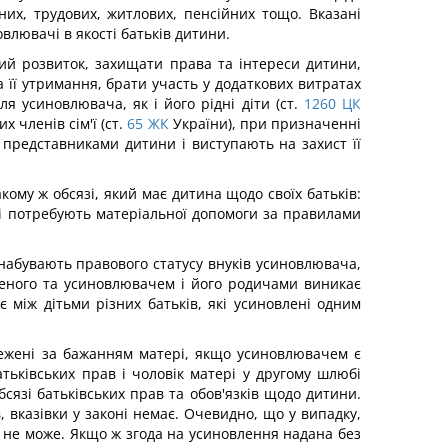
их, трудових, житлових, пенсійних тощо. Вказані
влювачі в якості батьків дитини.
ний розвиток, захищати права та інтереси дитини,
 її утримання, брати участь у додаткових витратах
 усиновлювача, як і його рідні діти (ст.
1260
ЦК
членів сім'ї (ст.
65
ЖК
України), при призначенні
 представниками дитини і виступають на захист її
кому ж обсязі, який має дитина щодо своїх батьків:
і потребують матеріальної допомоги за правилами
 набувають правового статусу внуків усиновлювача,
еного та усиновлювачем і його родичами виникає
є між дітьми різних батьків, які усиновлені одним
режені за бажанням матері, якщо усиновлювачем є
ьківських прав і чоловік матері у другому шлюбі
сязі батьківських прав та обов'язків щодо дитини.
 вказівки у законі немає. Очевидно, що у випадку,
и не може. Якщо ж згода на усиновлення надана без