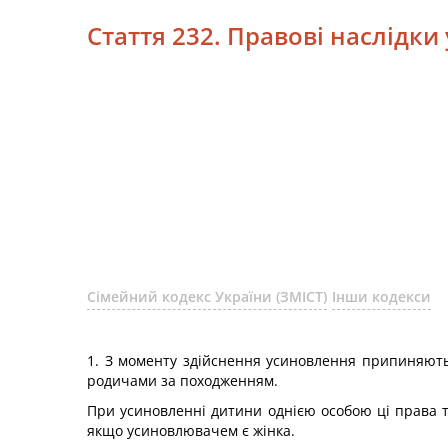
Стаття 232. Правові наслідк
Сімейний кодекс України (ЗМІСТ)
Інши кодекси
1. З моменту здійснення усиновлення припиняютьс
родичами за походженням.
При усиновленні дитини однією особою ці права т
якщо усиновлювачем є жінка.