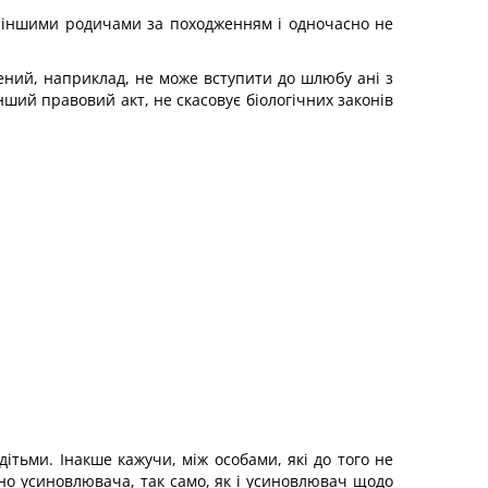
та іншими родичами за походженням і одночасно не
ений, наприклад, не може вступити до шлюбу ані з
нший правовий акт, не скасовує біологічних законів
ітьми. Інакше кажучи, між особами, які до того не
но усиновлювача, так само, як і усиновлювач щодо