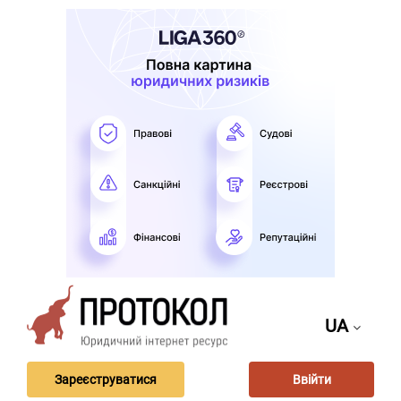
UA
Зареєструватися
Ввійти