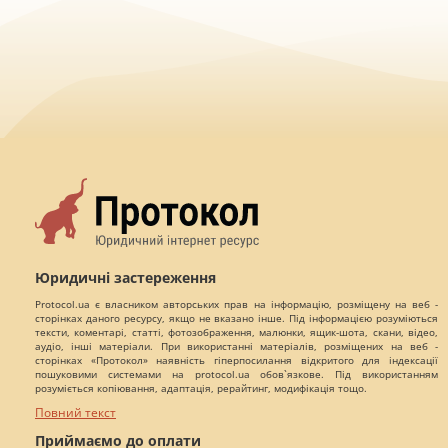
Юридичні застереження
Protocol.ua є власником авторських прав на інформацію, розміщену на веб -
сторінках даного ресурсу, якщо не вказано інше. Під інформацією розуміються
тексти, коментарі, статті, фотозображення, малюнки, ящик-шота, скани, відео,
аудіо, інші матеріали. При використанні матеріалів, розміщених на веб -
сторінках «Протокол» наявність гіперпосилання відкритого для індексації
пошуковими системами на protocol.ua обов`язкове. Під використанням
розуміється копіювання, адаптація, рерайтинг, модифікація тощо.
Повний текст
Приймаємо до оплати