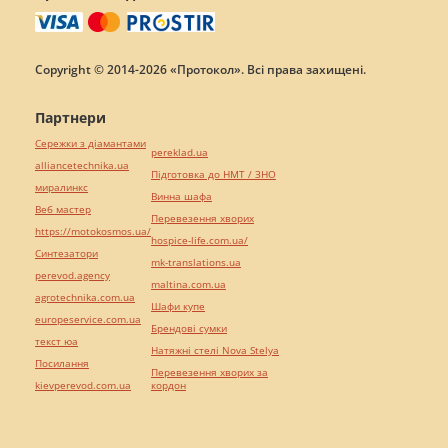
Copyright © 2014-2026 «Протокол». Всі права захищені.
Партнери
Сережки з діамантами
pereklad.ua
alliancetechnika.ua
Підготовка до НМТ / ЗНО
миралинкс
Винна шафа
Веб мастер
Перевезення хворих
https://motokosmos.ua/
hospice-life.com.ua/
Синтезатори
mk-translations.ua
perevod.agency
maltina.com.ua
agrotechnika.com.ua
Шафи купе
europeservice.com.ua
Брендові сумки
текст юа
Натяжні стелі Nova Stelya
Посилання
Перевезення хворих за
kievperevod.com.ua
кордон