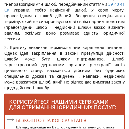
"неправозгідним" є шлюб, передбачений статтями
39
40
41
СК
України, тобто недійсний шлюб. У свою чергу,
правозгідним є шлюб дійсний. Введення спеціального
терміну, який не синхронізується зі своїм парним поняттям
(правозгідний шлюб - недійсний шлюб) важко визнати
вдалим, оскільки воно розмиває єдність юридичної
лексики.
2. Критику викликає термінологічне вирішення питання.
Однак ідея закріплення в законі презумпції дійсності
шлюбу може бути цілком підтриманою. Шлюб,
зареєстрований державним органом реєстрації актів
цивільного стану, вважається дійсним без будь-яких
спеціальних доказів та свідчень і, навпаки, недійсним
може вважатися шлюб, який не відповідає вимогам закону
щодо дійсності шлюбу.
КОРИСТУЙТЕСЯ НАШИМИ СЕРВІСАМИ
ДЛЯ ОТРИМАННЯ ЮРИДИЧНИХ ПОСЛУГ:
БЕЗКОШТОВНА КОНСУЛЬТАЦІЯ
Швидку відповідь на Ваш юридичний питання допоможе