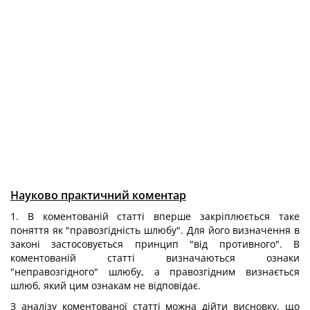
Науково практичний коментар
1. В коментованій статті вперше закріплюється таке
поняття як "правозгідність шлюбу". Для його визначення в
законі застосовується принцип "від противного". В
коментованій статті визначаються ознаки
"неправозгідного" шлюбу, а правозгідним визнається
шлюб, який цим ознакам не відповідає.
З аналізу коментованої статті можна дійти висновку, що