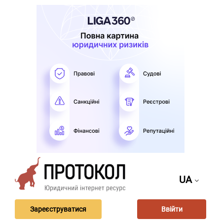
UA
Зареєструватися
Ввійти