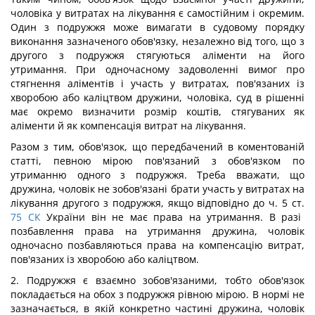
чоловіка у витратах на лікування є самостійним і окремим.
Один з подружжя може вимагати в судовому порядку
виконання зазначеного обов'язку, незалежно від того, що з
другого з подружжя стягуються аліменти на його
утримання. При одночасному задоволенні вимог про
стягнення аліментів і участь у витратах, пов'язаних із
хворобою або каліцтвом дружини, чоловіка, суд в рішенні
має окремо визначити розмір коштів, стягуваних як
аліменти й як компенсація витрат на лікування.
Разом з тим, обов'язок, що передбачений в коментованій
статті, певною мірою пов'язаний з обов'язком по
утриманню одного з подружжя. Треба вважати, що
дружина, чоловік не зобов'язані брати участь у витратах на
лікування другого з подружжя, якщо відповідно до ч. 5 ст.
75
СК
України він не має права на утримання. В разі
позбавлення права на утримання дружина, чоловік
одночасно позбавляються права на компенсацію витрат,
пов'язаних із хворобою або каліцтвом.
2. Подружжя є взаємно зобов'язаними, тобто обов'язок
покладається на обох з подружжя рівною мірою. В нормі не
зазначається, в якій конкретно частині дружина, чоловік