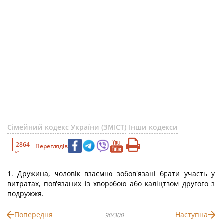
Сімейний кодекс України (ЗМІСТ)
Інши кодекси
2864
Переглядів
1. Дружина, чоловік взаємно зобов'язані брати участь у
витратах, пов'язаних із хворобою або каліцтвом другого з
подружжя.
Попередня
Наступна
90/300