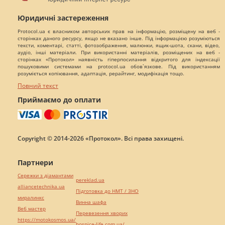
Юридичні застереження
Protocol.ua є власником авторських прав на інформацію, розміщену на веб -
сторінках даного ресурсу, якщо не вказано інше. Під інформацією розуміються
тексти, коментарі, статті, фотозображення, малюнки, ящик-шота, скани, відео,
аудіо, інші матеріали. При використанні матеріалів, розміщених на веб -
сторінках «Протокол» наявність гіперпосилання відкритого для індексації
пошуковими системами на protocol.ua обов`язкове. Під використанням
розуміється копіювання, адаптація, рерайтинг, модифікація тощо.
Повний текст
Приймаємо до оплати
Copyright © 2014-2026 «Протокол». Всі права захищені.
Партнери
Сережки з діамантами
pereklad.ua
alliancetechnika.ua
Підготовка до НМТ / ЗНО
миралинкс
Винна шафа
Веб мастер
Перевезення хворих
https://motokosmos.ua/
hospice-life.com.ua/