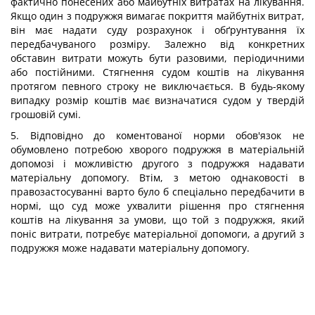
фактично понесених або майбутніх витратах на лікування.
Якщо один з подружжя вимагає покриття майбутніх витрат,
він має надати суду розрахунок і обґрунтування їх
передбачуваного розміру. Залежно від конкретних
обставин витрати можуть бути разовими, періодичними
або постійними. Стягнення судом коштів на лікування
протягом певного строку не виключається. В будь-якому
випадку розмір коштів має визначатися судом у твердій
грошовій сумі.
5. Відповідно до коментованої норми обов'язок не
обумовлено потребою хворого подружжя в матеріальній
допомозі і можливістю другого з подружжя надавати
матеріальну допомогу. Втім, з метою однаковості в
правозастосуванні варто було б спеціально передбачити в
нормі, що суд може ухвалити рішення про стягнення
коштів на лікування за умови, що той з подружжя, який
поніс витрати, потребує матеріальної допомоги, а другий з
подружжя може надавати матеріальну допомогу.