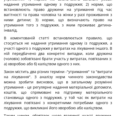
надання утримання одному з подружжя; 2) норми, що
встановлюють право дружини на утримання під час
вагітності та права чоловіка та жінки у разі проживання з
ними дитини; 3) норми, що визначають право на
утримання того з подружжя, з яким проживає дитина-
інвалід.
В коментованій статті встановлюється правило, що
стосується не надання утримання одному із подружжя, а
участі одного з подружжя у витратах на лікування іншого. В
ній передбачено два конкретні випадки, коли дружина
(чоловік) зобов'язані брати участь у витратах, пов'язаних з:
а) хворобою або б) каліцтвом одного з них.
Закон містить два різних терміни -"утримання" та "витрати
на лікування". З аналізу норм чинного законодавства
можна зробити висновок, що в загальному розумінні
утримання - це регулярне надання матеріальної допомоги,
коштів, що спрямовані на підтримку матеріального
становища одного з подружжя, у той час як витрати на
лікування пов'язані з конкретними потребами одного з
подружжя, що викликані його хворобою або каліцтвом.
Таким чином, обов'язок щодо взаємної участі дружини,