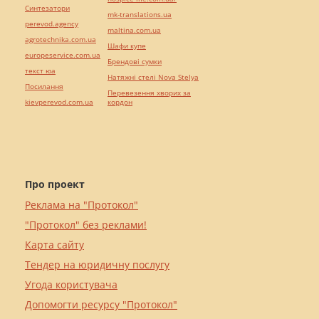
Синтезатори
mk-translations.ua
perevod.agency
maltina.com.ua
agrotechnika.com.ua
Шафи купе
europeservice.com.ua
Брендові сумки
текст юа
Натяжні стелі Nova Stelya
Посилання
Перевезення хворих за
kievperevod.com.ua
кордон
Про проект
Реклама на "Протокол"
"Протокол" без реклами!
Карта сайту
Тендер на юридичну послугу
Угода користувача
Допомогти ресурсу "Протокол"