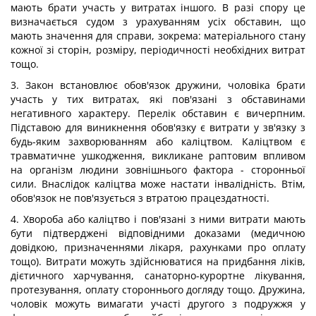
мають брати участь у витратах іншого. В разі спору це
визначається судом з урахуванням усіх обставин, що
мають значення для справи, зокрема: матеріального стану
кожної зі сторін, розміру, періодичності необхідних витрат
тощо.
3. Закон встановлює обов'язок дружини, чоловіка брати
участь у тих витратах, які пов'язані з обставинами
негативного характеру. Перелік обставин є вичерпним.
Підставою для виникнення обов'язку є витрати у зв'язку з
будь-яким захворюванням або каліцтвом. Каліцтвом є
травматичне ушкодження, викликане раптовим впливом
на організм людини зовнішнього фактора - сторонньої
сили. Внаслідок каліцтва може настати інвалідність. Втім,
обов'язок не пов'язується з втратою працездатності.
4. Хвороба або каліцтво і пов'язані з ними витрати мають
бути підтверджені відповідними доказами (медичною
довідкою, призначеннями лікаря, рахунками про оплату
тощо). Витрати можуть здійснюватися на придбання ліків,
дієтичного харчування, санаторно-курортне лікування,
протезування, оплату стороннього догляду тощо. Дружина,
чоловік можуть вимагати участі другого з подружжя у