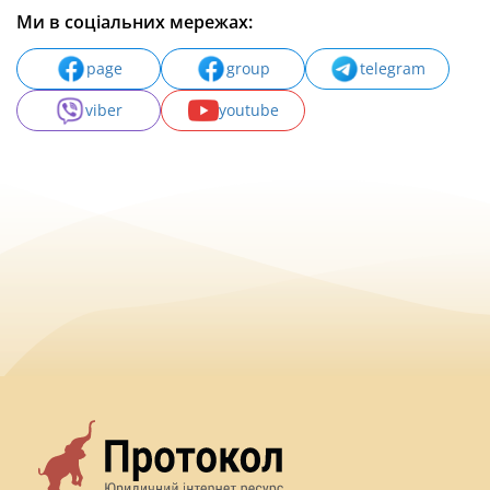
Ми в соціальних мережах:
page
group
telegram
viber
youtube