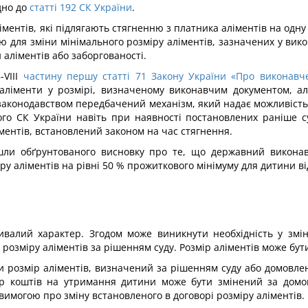
дно до
статті 192 СК України
.
ментів, які підлягають стягненню з платника аліментів на одну 
вою для зміни мінімального розміру аліментів, зазначених у ви
 аліментів або заборгованості.
-VIII
частину першу статті 71 Закону України «Про виконав
аліменти у розмірі, визначеному виконавчим документом, ал
 законодавством передбачений механізм, який надає можливість
ого СК України навіть при наявності постановлених раніше су
ентів, встановлений законом на час стягнення.
йшли обґрунтованого висновку про те, що державний виконав
у аліментів на рівні 50 % прожиткового мінімуму для дитини від
валий характер. Згодом може виникнути необхідність у зміні
 розміру аліментів за рішенням суду. Розмір аліментів може бу
ти розмір аліментів, визначений за рішенням суду або домовле
ір коштів на утримання дитини може бути змінений за дом
вимогою про зміну встановленого в договорі розміру аліментів.