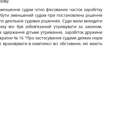
зову.
меншення судом чітко фіксованих часток заробітку
міг бути зменшений судом при постановлена рішення
 по декількох судових рішеннях. Суди мали виходити
 яку він був зобов'язаний утримувати за законом,
ла одержання дітьми утримання, заробіток дружини
 України № 16 "Про застосування судами деяких норм
є враховувати в комплексі всі обставини, які мають