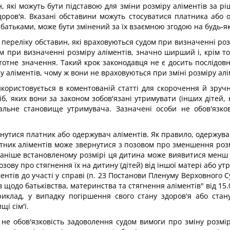
 які можуть бути підставою для зміни розміру аліментів за ріш
доров'я. Вказані обставини можуть стосуватися платника або 
батьками, може бути змінений за їх взаємною згодою на будь-як
д переліку обставин, які враховуються судом при визначенні розм
м при визначенні розміру аліментів, значно ширший і, крім того
стотне значення. Такий крок законодавця не є досить послідов
 аліментів, чому ж вони не враховуються при зміні розміру алі
користовується в коментованій статті для скорочення й зру
б, яких вони за законом зобов'язані утримувати (інших дітей,
альне становище утримувача. Зазначені особи не обов'язко
рнутися платник або одержувач аліментів. Як правило, одержувач
латник аліментів може звернутися з позовом про зменшення роз
 раніше встановленому розмірі ця дитина може виявитися менш 
озову про стягнення їх на дитину (дітей) від іншої матері або 
ентів до участі у справі (п. 23 Постанови Пленуму Верховного 
 щодо батьківства, материнства та стягнення аліментів" від 15.
иклад, у випадку погіршення свого стану здоров'я або стану
і сім'ї.
 не обов'язковість задоволення судом вимоги про зміну розмір