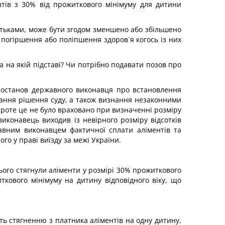
нтів з 30% від прожиткового мінімуму для дитини
атьками, може бути згодом зменшено або збільшено
 погіршення або поліпшення здоров`я когось із них
а на якій підставі? Чи потрібно подавати позов про
постанов державного виконавця про встановлення
нання рішення суду, а також визнання незаконними
проте це не було враховано при визначенні розміру
виконавець виходив із невірного розміру відсотків
авним виконавцем фактичної сплати аліментів та
го у праві виїзду за межі України.
нього стягнули аліменти у розмірі 30% прожиткового
ткового мінімуму на дитину відповідного віку, що
ть стягненню з платника аліментів на одну дитину,