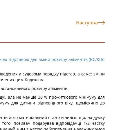
Наступна
ною підставою для зміни розміру аліментів (ВС/КЦС
ведених у судовому порядку підстав, а саме: зміни
бачених цим Кодексом.
 встановленого розміру аліментів.
оду), але не менше 30 % прожиткового мінімуму для
імуму для дитини відповідного віку, щомісячно до
нтів його матеріальний стан змінився, що, на думку
м того, позивач подарував відповідачці 1/2 частку
 вчинений ним з метою забезпечення належних умов