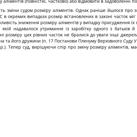
 аліментів (повністю, частково) або відмовити в задоволенні по
ть зміни судом розміру аліментів. Однак раніше йшлося про з
КпШС в окремих випадках розмір встановлених в законі часток 
жливість зниження розміру аліментів у випадку присудження їх
, якій надавалося утримання із заробітку одного з батьків й
ні розміру цих рівних часток не бралися до уваги інші джере
увана та його дружини (п. 17 Постанови Пленуму Верховного Суду
 p.). Тепер суд, вирішуючи спір про зміну розміру аліментів, ма