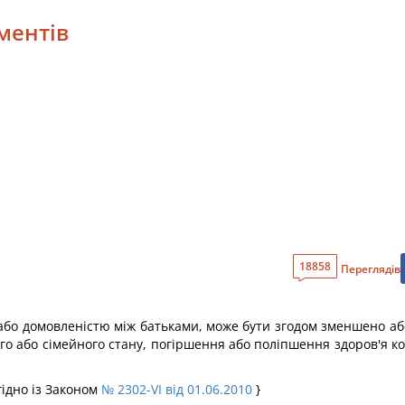
іментів
18858
Переглядів
 або домовленістю між батьками, може бути згодом зменшено а
го або сімейного стану, погіршення або поліпшення здоров'я к
гідно із Законом
№ 2302-VI від 01.06.2010
}