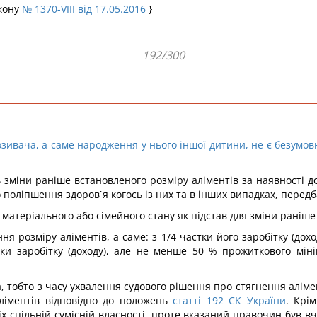
акону
№ 1370-VIII від 17.05.2016
}
192/300
озивача, а саме народження у нього іншої дитини, не є безумов
зміни раніше встановленого розміру аліментів за наявності до
 поліпшення здоров`я когось із них та в інших випадках, перед
матеріального або сімейного стану як підстав для зміни раніше
я розміру аліментів, а саме: з 1/4 частки його заробітку (дох
тки заробітку (доходу), але не менше 50 % прожиткового мін
 тобто з часу ухвалення судового рішення про стягнення аліме
ліментів відповідно до положень
статті 192 СК України
. Крі
їх спільній сумісній власності, проте вказаний правочин був