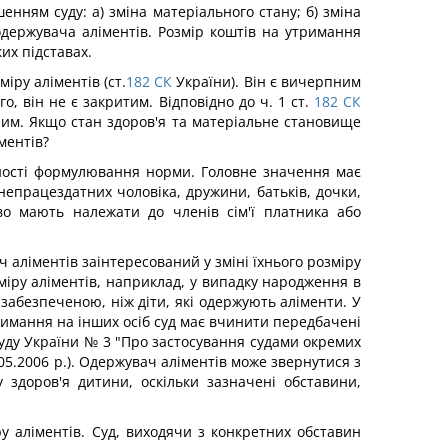
енням суду: а) зміна матеріального стану; б) зміна
одержувача аліментів. Розмір коштів на утримання
их підставах.
іру аліментів (ст.
182
СК
України). Він є вичерпним
, він не є закритим. Відповідно до ч. 1 ст.
182
СК
ним. Якщо стан здоров'я та матеріальне становище
ментів?
чності формулювання норми. Головне значення має
 непрацездатних чоловіка, дружини, батьків, дочки,
во мають належати до членів сім'ї платника або
 аліментів заінтересований у зміні їхнього розміру
міру аліментів, наприклад, у випадку народження в
забезпеченою, ніж діти, які одержують аліменти. У
утримання на інших осіб суд має вчинити передбачені
Суду України № 3 "Про застосування судами окремих
05.2006 p.). Одержувач аліментів може звернутися з
 здоров'я дитини, оскільки зазначені обставини,
у аліментів. Суд, виходячи з конкретних обставин