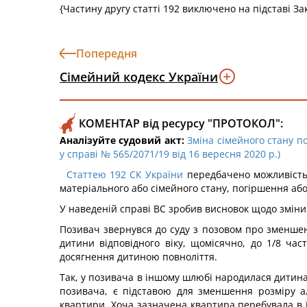
{Частину другу статті 192 виключено на підставі З
Попередня
Сімейний кодекс України
КОМЕНТАР від ресурсу "ПРОТОКОЛ":
Аналізуйте судовий акт:
Зміна сімейного стану п
у справі № 565/2071/19 від 16 вересня 2020 р.)
Статтею 192 СК України
передбачено можливість 
матеріального або сімейного стану, погіршення або
У наведеній справі ВС зробив висновок щодо зміни 
Позивач звернувся до суду з позовом про зменшенн
дитини відповідного віку, щомісячно, до 1/8 час
досягнення дитиною повноліття.
Так, у позивача в іншому шлюбі народилася дитина,
позивача, є підставою для зменшення розміру а
квартири. Хоча зазначена квартира перебувала в 