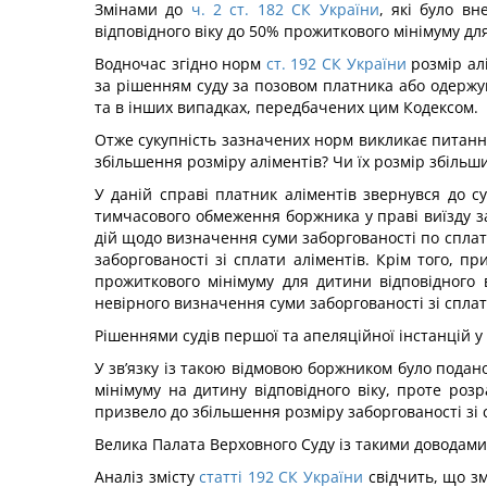
Змінами до
ч. 2 ст. 182 СК України
, які було в
відповідного віку до 50% прожиткового мінімуму для
Водночас згідно норм
ст. 192 СК України
розмір ал
за рішенням суду за позовом платника або одержув
та в інших випадках, передбачених цим Кодексом.
Отже сукупність зазначених норм викликає питання 
збільшення розміру аліментів? Чи їх розмір збіль
У даній справі платник аліментів звернувся до
тимчасового обмеження боржника у праві виїзду з
дій щодо визначення суми заборгованості по сплат
заборгованості зі сплати аліментів. Крім того, п
прожиткового мінімуму для дитини відповідного
невірного визначення суми заборгованості зі сплат
Рішеннями судів першої та апеляційної інстанцій у
У зв’язку із такою відмовою боржником було подано
мінімуму на дитину відповідного віку, проте роз
призвело до збільшення розміру заборгованості зі 
Велика Палата Верховного Суду із такими доводами 
Аналіз змісту
статті 192 СК України
свідчить, що зм