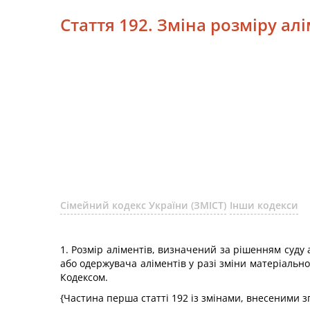
Стаття 192. Зміна розміру ал
Сімейний кодекс України (ЗМІСТ)
Інши кодекси
1. Розмір аліментів, визначений за рішенням суду
або одержувача аліментів у разі зміни матеріально
Кодексом.
{Частина перша статті 192 із змінами, внесеними з