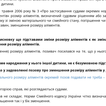
ю дитини.
5 травня 2006 року № 3 «Про застосування судами окремих но
ентів» розмір аліментів, визначений судовим рішенням або з
ку зі зміною матеріального чи сімейного стану, погіршення чи
тавин, зменшення розміру аліментів.
исновку що підставами зміни розміру аліментів є як зміна
ння розміру аліментів.
ння) розміру аліментів, позивач посилався на те, що у нього
саме народження у нього іншої дитини, не є безумовною підс
 у задоволенні позову про зменшення розміру аліментів у д
ального розміру аліментів окремий позов подавати не треба –
горією справ, які розглядаються судами.
в не складає. Норми Сімейного кодексу України чітко визнача
ільшення так і у бік зменшення.