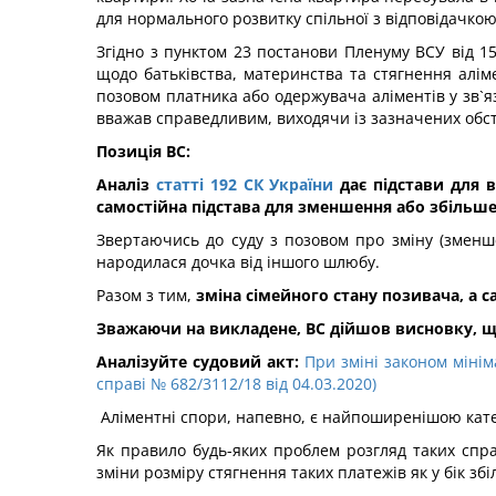
для нормального розвитку спільної з відповідачко
Згідно з пунктом 23 постанови Пленуму ВСУ від 1
щодо батьківства, материнства та стягнення алім
позовом платника або одержувача аліментів у зв`яз
вважав справедливим, виходячи із зазначених обс
Позиція ВС:
Аналіз
статті 192 СК України
дає підстави для в
самостійна підстава для зменшення або збільше
Звертаючись до суду з позовом про зміну (зменше
народилася дочка від іншого шлюбу.
Разом з тим,
зміна сімейного стану позивача, а 
Зважаючи на викладене, ВС дійшов висновку, що
Аналізуйте судовий акт:
При зміні законом мінім
справі № 682/3112/18 від 04.03.2020)
Аліментні спори, напевно, є найпоширенішою кате
Як правило будь-яких проблем розгляд таких спра
зміни розміру стягнення таких платежів як у бік зб