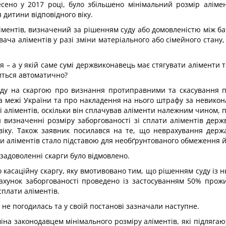
несено у 2017 році, було збільшено мінімальний розмір аліме
 дитини відповідного віку.
іментів, визначений за рішенням суду або домовленістю між б
ача аліментів у разі зміни матеріального або сімейного стану,
– а у якій саме сумі держвиконавець має стягувати аліменти т
шиться автоматично?
 суду на скаргою про визнання протиправними та скасування 
а межі України та про накладення на нього штрафу за невико
і аліментів, оскільки він сплачував аліменти належним чином, 
ри визначенні розміру заборгованості зі сплати аліментів держ
 віку. Також заявник посилався на те, що неврахування держ
и аліментів стало підставою для необґрунтованого обмеження йо
 задоволенні скарги було відмовлено.
 касаційну скаргу, яку вмотивовано тим, що рішенням суду із 
рахунок заборгованості проведено із застосуванням 50% прожи
сплати аліментів.
не погодилась та у своїй постанові зазначали наступне.
іна законодавцем мінімального розміру аліментів, які підлягаю