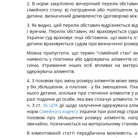
2. В нормі закріплено вичерпний перелік обставин,
сімейного стану; в) погіршення або поліпшення з
дитини, визначений домовленістю (договором) між 
3. Як видно, цей перелік обставин відрізняється ві
і вужчим. Перелік обставин, які враховуються судо
України суд враховує інші обставини, що мають і
дитини враховуються судом при визначенні розміру
Можна припустити, що термін "сімейний стан" ви
наявність у платника або одержувача аліментів осі
сина). Утримання інших осіб впливає на матері
одержувача аліментів.
4. З позовом про зміну розміру аліментів може зве
у бік збільшення, а платник - у бік зменшення. П
нього дитини, оскільки при стягненні аліментів у
разі подання до особи, яка вже сплачує аліменти, п
ч. 3 ст.
36
ЦПК
дії щодо залучення одержувача алім
норм
Сімейного кодексу
України при розгляді справ
позовом про збільшення розміру аліментів, напр
звичайно, позначаються на матеріальному становищ
В коментованій статті передбачена можливість, а