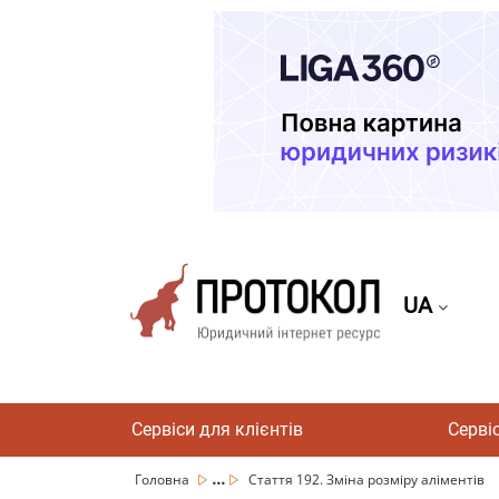
UA
Сервіси для клієнтів
Серві
...
Головна
Стаття 192. Зміна розміру аліментів