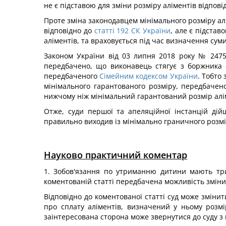
не є підставою для зміни розміру аліментів відпові
Проте зміна законодавцем мінімального розміру алі
відповідно до
статті 192 СК України
, але є підста
аліментів, та враховується під час визначення суми
Законом України від 03 липня 2018 року № 2475
передбачено, що виконавець стягує з боржника 
передбаченого
Сімейним кодексом України
. Тобто
мінімального гарантованого розміру, передбачен
нижчому ніж мінімальний гарантований розмір алім
Отже, суди першої та апеляційної інстанцій ді
правильно виходив із мінімально граничного розмір
Науково практичний коментар
1. Зобов'язання по утриманню дитини мають три
коментованій статті передбачена можливість зміни
Відповідно до коментованої статті суд може зміни
про сплату аліментів, визначений у ньому розм
заінтересована сторона може звернутися до суду з 