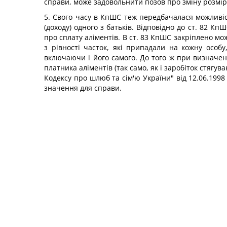
справи, може задовольнити позов про зміну розміру
5. Свого часу в КпШС теж передбачалася можливіс
(доходу) одного з батьків. Відповідно до ст. 82 
про сплату аліментів. В ст. 83 КпШС закріплено мо
з рівності часток, які припадали на кожну особу
включаючи і його самого. До того ж при визначен
платника аліментів (так само, як і заробіток стяг
Кодексу про шлюб та сім'ю України" від 12.06.1998
значення для справи.