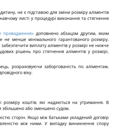
дитину, не є підставою для зміни розміру аліментів
конавчому листі у процедурі виконання та стягнення
че провадження»
доповнено абзацом другим, яким
е не менше мінімального гарантованого розміру,
 забезпечити виплату аліментів у розмірі не нижче
дових рішень про стягнення аліментів у розмірі,
ець, розраховуючи заборгованість по аліментам,
повідного віку.
 розміру коштів, які надаються на утримання. В
ти збільшено або зменшено судом.
ністю сторін. Якщо між батьками укладений договір
овленістю між ними. У випадку виникнення спору