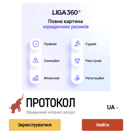
UA
Зареєструватися
Ввійти