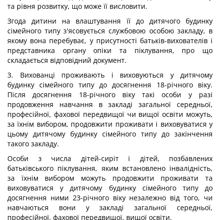
та рівня розвитку, що може її висловити.
Згода дитини на влаштування її до дитячого будинку
сімейного типу з'ясовується службовою особою закладу, в
якому вона перебуває, у присутності батьків-вихователів і
представника органу опіки та піклування, про що
складається відповідний документ.
3. Вихованці проживають і виховуються у дитячому
будинку сімейного типу до досягнення 18-річного віку.
Після досягнення 18-річного віку такі особи у разі
продовження навчання в закладі загальної середньої,
професійної, фахової передвищої чи вищої освіти можуть,
за їхнім вибором, продовжити проживати і виховуватися у
цьому дитячому будинку сімейного типу до закінчення
такого закладу.
Особи з числа дітей-сиріт і дітей, позбавлених
батьківського піклування, яким встановлено інвалідність,
за їхнім вибором можуть продовжити проживати та
виховуватися у дитячому будинку сімейного типу до
досягнення ними 23-річного віку незалежно від того, чи
навчаються вони у закладі загальної середньої,
професійної, фахової передвищої, вищої освіти.