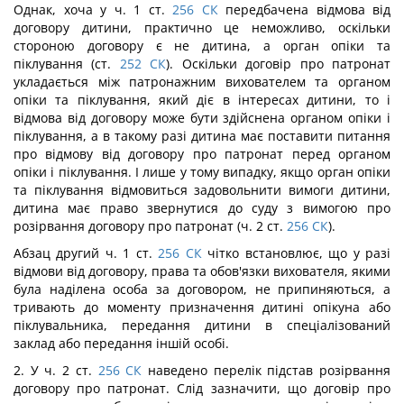
Однак, хоча у ч. 1 ст.
256
СК
передбачена відмова від
договору дитини, практично це неможливо, оскільки
стороною договору є не дитина, а орган опіки та
піклування (ст.
252
СК
). Оскільки договір про патронат
укладається між патронажним вихователем та органом
опіки та піклування, який діє в інтересах дитини, то і
відмова від договору може бути здійснена органом опіки і
піклування, а в такому разі дитина має поставити питання
про відмову від договору про патронат перед органом
опіки і піклування. І лише у тому випадку, якщо орган опіки
та піклування відмовиться задовольнити вимоги дитини,
дитина має право звернутися до суду з вимогою про
розірвання договору про патронат (ч. 2 ст.
256
СК
).
Абзац другий ч. 1 ст.
256
СК
чітко встановлює, що у разі
відмови від договору, права та обов'язки вихователя, якими
була наділена особа за договором, не припиняються, а
тривають до моменту призначення дитині опікуна або
піклувальника, передання дитини в спеціалізований
заклад або передання іншій особі.
2. У ч. 2 ст.
256
СК
наведено перелік підстав розірвання
договору про патронат. Слід зазначити, що договір про