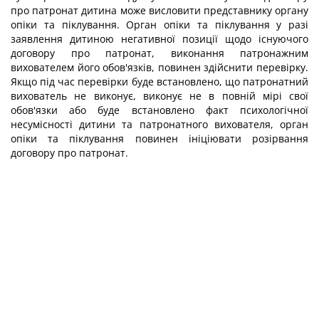
про патронат дитина може висловити представнику органу
опіки та піклування. Орган опіки та піклування у разі
заявлення дитиною негативної позиції щодо існуючого
договору про патронат, виконання патронажним
вихователем його обов'язків, повинен здійснити перевірку.
Якщо під час перевірки буде встановлено, що патронатний
вихователь не виконує, виконує не в повній мірі свої
обов'язки або буде встановлено факт психологічної
несумісності дитини та патронатного вихователя, орган
опіки та піклування повинен ініціювати розірвання
договору про патронат.