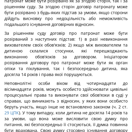
патронат може бути розірвано як за згодою сторін, так і за
рішенням суду. За згодою сторін договір патронату може
бути розірвано з будь-яких підстав за умови, якщо сторони
дійдуть висновку про недоцільність або неможливість
подальшого існування договірних відносин.
За рішенням суду договір про патронат може бути
розірваний з наступних підстав: 1) в разі невиконання
вихователем своїх обов'язків; 2) якщо між вихователем та
дитиною склалися стосунки, які перешкоджають
виконанню обов'язків за договором. Ініціатором
розірвання договору про патронат може бути як орган
опіки та піклування, так і безпосередньо дитина, яка
досягла 14 років і права якої порушуються.
Неповнолітні особи віком від чотирнадцяти до
вісімнадцяти років, можуть особисто здійснювати цивільні
процесуальні права та виконувати свої обов'язки в суді у
справах, що виникають з відносин, у яких вони особисто
беруть участь, якщо інше не встановлено законом (ч. 2 ст.
29
ЦПК
). У тому випадку, коли дитина не досягла 14 років та
за умови, що вона може висловити свою думку про
питання, які безпосередньо її стосуються, її думка повинна
бути врахована. Свою думку стосовно існування договору