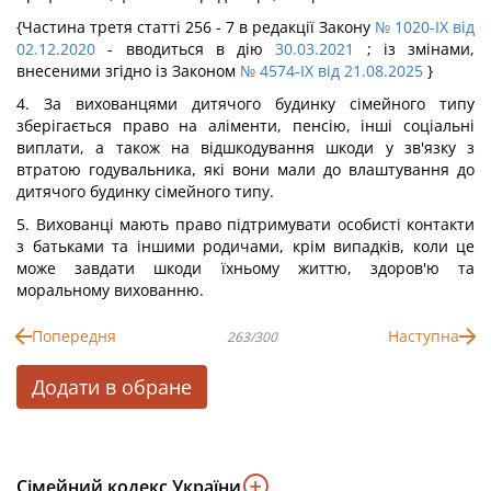
{Частина третя статті 256 - 7 в редакції Закону
№ 1020-IX від
02.12.2020
- вводиться в дію
30.03.2021
; із змінами,
внесеними згідно із Законом
№ 4574-IX від 21.08.2025
}
4. За вихованцями дитячого будинку сімейного типу
зберігається право на аліменти, пенсію, інші соціальні
виплати, а також на відшкодування шкоди у зв'язку з
втратою годувальника, які вони мали до влаштування до
дитячого будинку сімейного типу.
5. Вихованці мають право підтримувати особисті контакти
з батьками та іншими родичами, крім випадків, коли це
може завдати шкоди їхньому життю, здоров'ю та
моральному вихованню.
Попередня
Наступна
263/300
Додати в обране
Сімейний кодекс України