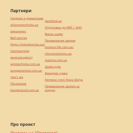
Партнери
Сережки з діамантами
pereklad.ua
alliancetechnika.ua
Підготовка до НМТ / ЗНО
миралинкс
Винна шафа
Веб мастер
Перевезення хворих
https://motokosmos.ua/
hospice-life.com.ua/
Синтезатори
mk-translations.ua
perevod.agency
maltina.com.ua
agrotechnika.com.ua
Шафи купе
europeservice.com.ua
Брендові сумки
текст юа
Натяжні стелі Nova Stelya
Посилання
Перевезення хворих за
kievperevod.com.ua
кордон
Про проект
Реклама на "Протокол"