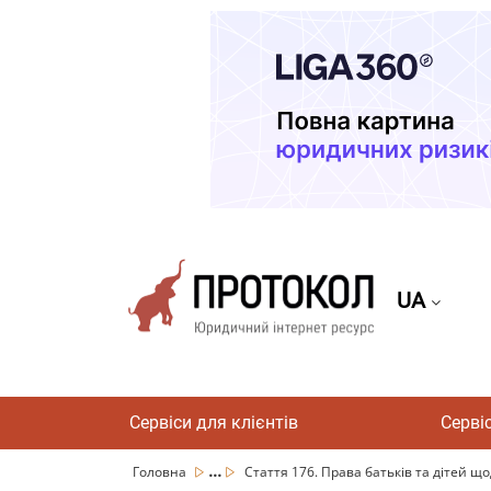
UA
Сервіси для клієнтів
Серві
...
Головна
Стаття 176. Права батьків та дітей що