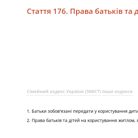
Стаття 176. Права батьків т
Сімейний кодекс України (ЗМІСТ)
Інши кодекси
1. Батьки зобов'язані передати у користування дит
2. Права батьків та дітей на користування житлом, 