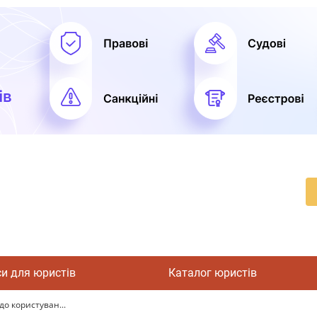
си для юристів
Каталог юристів
до користуван...