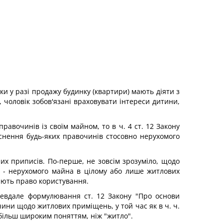
ки у разі продажу будинку (квартири) мають діяти з
чоловік зобов'язані враховувати інтереси дитини,
авочинів із своїм майном, то в ч. 4 ст. 12 Закону
йснення будь-яких правочинів стосовно нерухомого
их приписів. По-перше, не зовсім зрозуміло, щодо
я - нерухомого майна в цілому або лише житлових
ають право користування.
невдале формулювання ст. 12 Закону "Про основи
очини щодо житлових приміщень, у той час як в ч. ч.
 більш широким поняттям, ніж "житло".