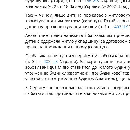
будинку (квартири) (ч. 1 ст.
156
ЖК
України). Діт
власником (ч. 2 ст. 18 Закону України № 2402-Ш від 
Таким чином, якщо дитина проживає в житловому б
користування цим житлом (сервітут). Такий серві
договору про користування житлом (ч. 1 ст.
402
ЦК
Аналогічне право належить і батькам, які прожив
дитина одержала житло у спадщину, за договором 
право на проживання в ньому (сервітут).
Особа, яка користується сервітутом, зобов'язана 
(ч. 3 ст.
403
ЦК
України). За користування житлом
зобов'язані дбайливо ставитися до жилого будинку
утриманню будинку (квартири) і прибудинкової тери
у витратах по утриманню будинку (квартири), що на
3. Сервітут не позбавляє власника майна, щодо як
як батьки, так і дитина, які є власниками житла, 