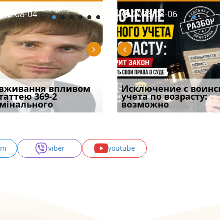
08-06
26-08-04
2026-08-05
2026-08-06
2026-08-04
2026-08-06
2026-07-30
уд встановив для
вживання впливом
Особливості захисту у
Документи, на яких не
Переоформлення
Исключение с воинс
Восьмий ААС фак
одування шкоди
статтею 369-2
кримінальному
проставляється
відстрочки за іншою
учета по возрасту:
підтвердив, що 
с
мінального
провадженні: я
апостиль: пер
підставою: нов
возможно
може скас
am
viber
youtube