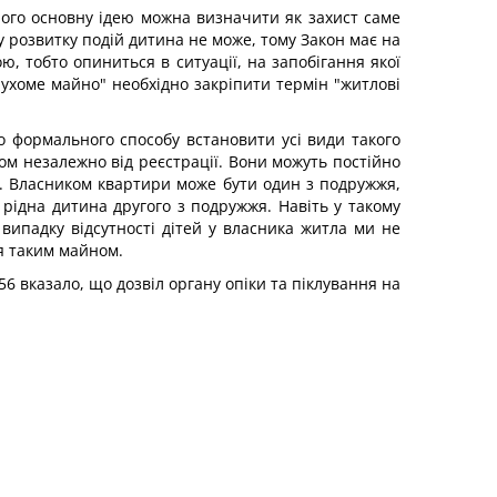
його основну ідею можна визначити як захист саме
 розвитку подій дитина не може, тому Закон має на
, тобто опиниться в ситуації, на запобігання якої
ерухоме майно" необхідно закріпити термін "житлові
о формального способу встановити усі види такого
ом незалежно від реєстрації. Вони можуть постійно
ю. Власником квартири може бути один з подружжя,
рідна дитина другого з подружжя. Навіть у такому
у випадку відсутності дітей у власника житла ми не
я таким майном.
56 вказало, що дозвіл органу опіки та піклування на