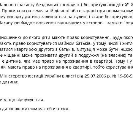
іального захисту бездомних громадян і безпритульних дітей" 
. Проживати на земельній ділянці або в гаражі при нормальному
му випадку дитина залишиться на вулиці і стане безпритульною
2 Закону необхідне внесення відповідних уточнень - замість "н
дношенню до якого діти мають право користування. Будь-яког
мають право користуватися майном батьків, у тому числі і житл
уватися квартирою другого з батьків. Ситуація може бути іншо
приміщенні може проживати другий з подружжя (не власник) та 
 - є дитина, яка має право на проживання в квартирі. Тому і 
, які мають право на проживання в квартирі, тобто користуванн
ністерство юстиції України в листі від 25.07.2006 р. № 19-50-5
о дитина:
ям, що відчужується.
я дитиною житлом має вбачатися: