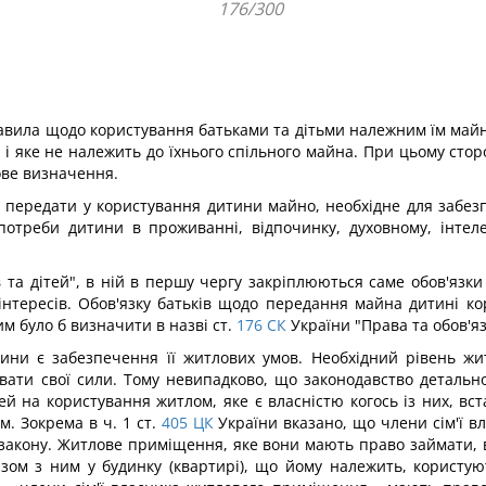
176/300
равила щодо користування батьками та дітьми належним їм майно
х і яке не належить до їхнього спільного майна. При цьому ст
ове визначення.
 передати у користування дитини майно, необхідне для забезп
потреби дитини в проживанні, відпочинку, духовному, інтеле
 та дітей", в ній в першу чергу закріплюються саме обов'язки
 інтересів. Обов'язку батьків щодо передання майна дитині 
м було б визначити в назві ст.
176
СК
України "Права та обов'я
ни є забезпечення її житлових умов. Необхідний рівень жи
вати свої сили. Тому невипадково, що законодавство детально
тей на користування житлом, яке є власністю когось із них, 
. Зокрема в ч. 1 ст.
405
ЦК
України вказано, що члени сім'ї в
закону. Житлове приміщення, яке вони мають право займати, в
азом з ним у будинку (квартирі), що йому належить, корист