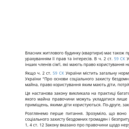
Власник житлового будинку (квартири) має також пр
урахуванням її прав та інтересів. В ч. 2 ст.
59
СК
У
інших членів сім'ї, які мають право користування ни
Якщо ч. 2 ст.
59
СК
України містить загальну норму
України "Про основи соціального захисту бездомн
майна, право користування яким мають діти, потріб
Ця настанова закону викликала на практиці багат
якого майна правочини можуть укладатися лише п
приміщень, якими діти користуються. По-друге, за
Розглянемо перше питання. Зрозуміло, що воно 
соціального захисту бездомних громадян і безпритул
1, 4 ст. 12 Закону вказано про правочини щодо нер