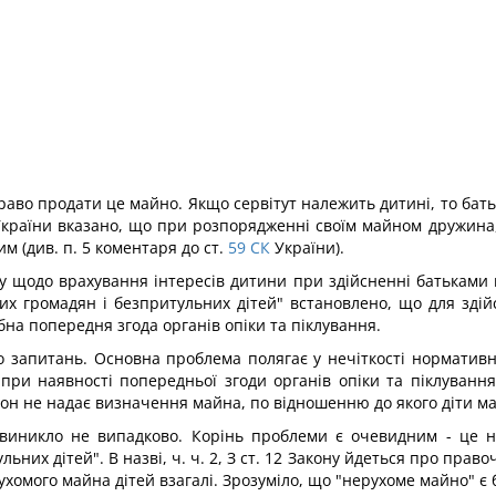
аво продати це майно. Якщо сервітут належить дитині, то бать
країни вказано, що при розпорядженні своїм майном дружина, 
м (див. п. 5 коментаря до ст.
59
СК
України).
 щодо врахування інтересів дитини при здійсненні батьками пр
их громадян і безпритульних дітей" встановлено, що для зді
на попередня згода органів опіки та піклування.
о запитань. Основна проблема полягає у нечіткості нормативн
ри наявності попередньої згоди органів опіки та піклуванн
кон не надає визначення майна, по відношенню до якого діти м
виникло не випадково. Корінь проблеми є очевидним - це 
ьних дітей". В назві, ч. ч. 2, З ст. 12 Закону йдеться про прав
ухомого майна дітей взагалі. Зрозуміло, що "нерухоме майно" є