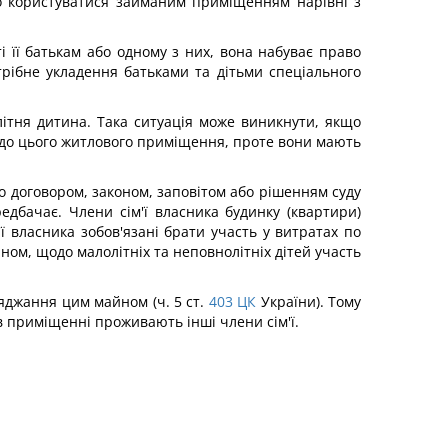
во користуватися займаним приміщенням нарівні з
 її батькам або одному з них, вона набуває право
трібне укладення батьками та дітьми спеціального
літня дитина. Така ситуація може виникнути, якщо
одо цього житлового приміщення, проте вони мають
о договором, законом, заповітом або рішенням суду
дбачає. Члени сім'ї власника будинку (квартири)
ї власника зобов'язані брати участь у витратах по
ном, щодо малолітніх та неповнолітніх дітей участь
яджання цим майном (ч. 5 ст.
403
ЦК
України). Тому
 в приміщенні проживають інші члени сім'ї.