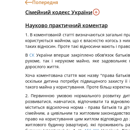
Попередня
Сімейний кодекс України
Науково практичний коментар
1. В коментованій статті визначаються загальні п
користуються майном, що є власністю когось з ни
таких відносин. Проте такі відносини мають і прав
В
СК
України вперше закріплено обов'язок батьків
рухоме, так і нерухоме майно, яке задовольняє 
дорослого життя.
Хоча коментована стаття має назву "права батьків
оскільки дитина потребує підвищеного захисту її
такого майна у користування. Проте більш коректни
2. Первинною умовою нормального розвитку дити
розвиватися, навчатися, відпочивати та відновлю
міститься відсилочна норма - права батьків та ді
сімейним, а цивільним та житловим законодавством
право на користування цим житлом відповідно до 
житлового будинку (квартири), які проживають р