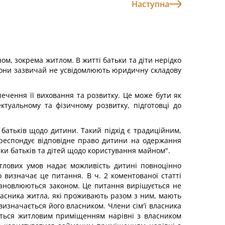
Наступна
м, зокрема житлом. В житті батьки та діти нерідко
орони зазвичай не усвідомлюють юридичну складову
ечення її виховання та розвитку. Це може бути як
ктуальному та фізичному розвитку, підготовці до
 батьків щодо дитини. Такий підхід є традиційним,
кореспондує відповідне право дитини на одержання
зки батьків та дітей щодо користування майном".
тлових умов надає можливість дитині повноцінно
 визначає це питання. В ч. 2 коментованої статті
встановлюються законом. Це питання вирішується не
ласника житла, які проживають разом з ним, мають
изначається його власником. Члени сім'ї власника
уються житловим приміщенням нарівні з власником