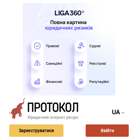
UA
Зареєструватися
Ввійти