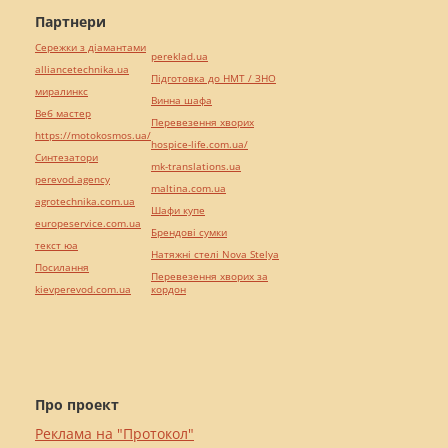
Партнери
Сережки з діамантами
pereklad.ua
alliancetechnika.ua
Підготовка до НМТ / ЗНО
миралинкс
Винна шафа
Веб мастер
Перевезення хворих
https://motokosmos.ua/
hospice-life.com.ua/
Синтезатори
mk-translations.ua
perevod.agency
maltina.com.ua
agrotechnika.com.ua
Шафи купе
europeservice.com.ua
Брендові сумки
текст юа
Натяжні стелі Nova Stelya
Посилання
Перевезення хворих за
kievperevod.com.ua
кордон
Про проект
Реклама на "Протокол"