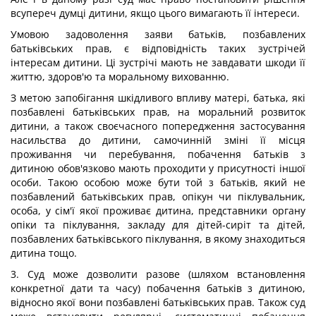
всупереч думці дитини, якщо цього вимагають її інтереси.
Умовою задоволення заяви батьків, позбавлених
батьківських прав, є відповідність таких зустрічей
інтересам дитини. Ці зустрічі мають не завдавати шкоди її
життю, здоров'ю та моральному вихованню.
З метою запобігання шкідливого впливу матері, батька, які
позбавлені батьківських прав, на моральний розвиток
дитини, а також своєчасного попередження застосування
насильства до дитини, самочинній зміні її місця
проживання чи перебування, побачення батьків з
дитиною обов'язково мають проходити у присутності іншої
особи. Такою особою може бути той з батьків, який не
позбавлений батьківських прав, опікун чи піклувальник,
особа, у сім'ї якої проживає дитина, представники органу
опіки та піклування, закладу для дітей-сиріт та дітей,
позбавлених батьківського піклування, в якому знаходиться
дитина тощо.
3. Суд може дозволити разове (шляхом встановлення
конкретної дати та часу) побачення батьків з дитиною,
відносно якої вони позбавлені батьківських прав. Також суд