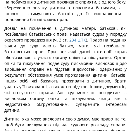
на побачення з дитиною покликане сприяти, з одного боку,
збереженню зв'язку дитини з власними батьками, а з
іншого - стимулюють батьків до їх виправлення і
поновлення батьківських прав.
Дозвіл на побачення з дитиною матері, батькові, які
позбавлені батьківських прав, надається судом у порядку
окремого провадження (ч. 3 ст.
234
ЦПК
). Право на подання
заяви до суду мають батько, мати, які позбавлені
батьківських прав. При розгляді даної категорії справ
обов'язковою є участь органу опіки та піклування. Орган
опіки та піклування подає суду письмовий висновок щодо
вирішення справи на підставі відомостей, одержаних у
результаті обстеження умов проживання дитини, батьків,
інших осіб, які бажають проживати з дитиною, брати
участь у її вихованні, а також на підставі інших документів,
які стосуються справи. Але суд може не погодитися з
висновком органу опіки та піклування, якщо він є
недостатньо обґрунтованим, суперечить інтересам
дитини.
Дитина, яка може висловити свою думку, має право на те,
щоб бути вислуханою під час судового розгляду справи.
Але і в даному разі суд має право постановити рішення