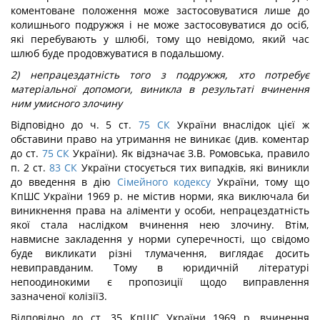
коментоване положення може застосовуватися лише до
колишнього подружжя і не може застосовуватися до осіб,
які перебувають у шлюбі, тому що невідомо, який час
шлюб буде продовжуватися в подальшому.
2) непрацездатність того з подружжя, хто потребує
матеріальної допомоги, виникла в результаті вчинення
ним умисного злочину
Відповідно до ч. 5 ст.
75
СК
України внаслідок цієї ж
обставини право на утримання не виникає (див. коментар
до ст.
75
СК
України). Як відзначає З.В. Ромовська, правило
п. 2 ст.
83
СК
України стосується тих випадків, які виникли
до введення в дію
Сімейного кодексу
України, тому що
КпШС України 1969 р. не містив норми, яка виключала би
виникнення права на аліменти у особи, непрацездатність
якої стала наслідком вчинення нею злочину. Втім,
навмисне закладення у норми суперечності, що свідомо
буде викликати різні тлумачення, виглядає досить
невиправданим. Тому в юридичній літературі
непоодинокими є пропозиції щодо виправлення
зазначеної колізії3.
Відповідно до ст. 35 КпШС України 1969 р. вчинення