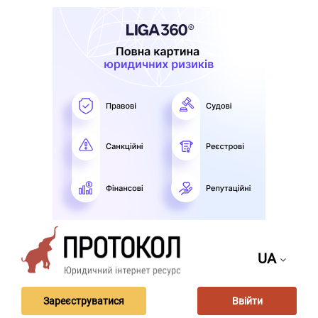
UA
Зареєструватися
Ввійти