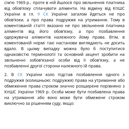
сім'ю 1969 p., проте в ній йшлося про звільнення платника
від обов'язку сплачувати аліменти. На відміну від КпШС
України в гл.
9
СК
України загалом йдеться не про
обов'язки, а про права подружжя на утримання. Тому в
коментованій статті вказано не про звільнення платника
аліментів від його обов'язку, а про позбавлення
одержувача аліментів належного йому права. Втім, в
коментованій нормі такі настанови виглядають не досить
вдало. В цьому випадку можна було б поступитися
однаковістю термінології та основний акцент зробити на
звільненні зобов'язаної особи від її обов'язку, а не
позбавленні другої сторони належного їй права.
2. В
СК
України коло підстав позбавлення одного з
подружжя (колишньою: подружжя) права на утримання або
обмеження права строком значно розширене порівняно з
КпШС України 1969 р. Особа може бути позбавлена права
на утримання або воно може бути обмежене строком
виключно за рішенням суду, якщо: