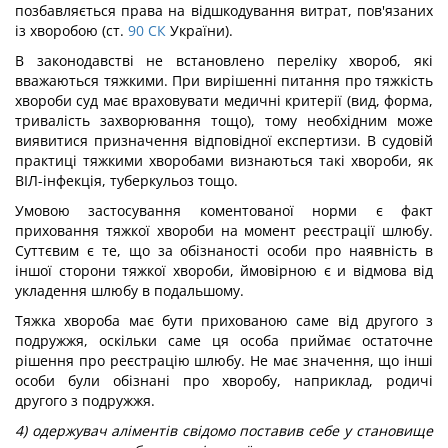
позбавляється права на відшкодування витрат, пов'язаних
із хворобою (ст.
90
СК
України).
В законодавстві не встановлено переліку хвороб, які
вважаються тяжкими. При вирішенні питання про тяжкість
хвороби суд має враховувати медичні критерії (вид, форма,
тривалість захворювання тощо), тому необхідним може
виявитися призначення відповідної експертизи. В судовій
практиці тяжкими хворобами визнаються такі хвороби, як
ВІЛ-інфекція, туберкульоз тощо.
Умовою застосування коментованої норми є факт
приховання тяжкої хвороби на момент реєстрації шлюбу.
Суттєвим є те, що за обізнаності особи про наявність в
іншої сторони тяжкої хвороби, ймовірною є и відмова від
укладення шлюбу в подальшому.
Тяжка хвороба має бути прихованою саме від другого з
подружжя, оскільки саме ця особа приймає остаточне
рішення про реєстрацію шлюбу. Не має значення, що інші
особи були обізнані про хворобу, наприклад, родичі
другого з подружжя.
4) одержувач аліментів свідомо поставив себе у становище