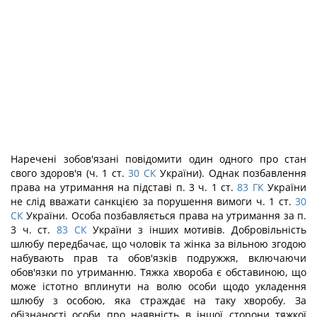
Наречені зобов'язані повідомити один одного про стан
свого здоров'я (ч. 1 ст.
30
СК
України). Однак позбавлення
права на утримання на підставі п. 3 ч. 1 ст.
83
ГК
України
не слід вважати санкцією за порушення вимоги ч. 1 ст.
30
СК
України. Особа позбавляється права на утримання за п.
3 ч. ст.
83
СК
України з інших мотивів. Добровільність
шлюбу передбачає, що чоловік та жінка за вільною згодою
набувають прав та обов'язків подружжя, включаючи
обов'язки по утриманню. Тяжка хвороба є обставиною, що
може істотно вплинути на волю особи щодо укладення
шлюбу з особою, яка страждає на таку хворобу. За
обізнаності особи про наявність в іншої сторони тяжкої