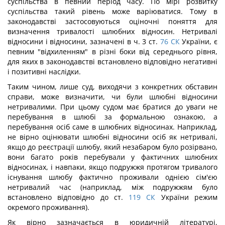
суспільства в певний період часу. По мірі розвитку
суспільства такий рівень може варіюватися. Тому в
законодавстві застосовуються оціночні поняття для
визначення тривалості шлюбних відносин. Нетривалі
відносини і відносини, зазначені в ч. 3 ст.
76
СК
України, є
певним "відхиленням" в різні боки від середнього рівня,
для яких в законодавстві встановлено відповідно негативні
і позитивні наслідки.
Таким чином, лише суд, виходячи з конкретних обставин
справи, може визначити, чи були шлюбні відносини
нетривалими. При цьому судом має братися до уваги не
перебування в шлюбі за формальною ознакою, а
перебування осіб саме в шлюбних відносинах. Наприклад,
не вірно оцінювати шлюбні відносини осіб як нетривалі,
якщо до реєстрації шлюбу, який незабаром було розірвано,
вони багато років перебували у фактичних шлюбних
відносинах, і навпаки, якщо подружжя протягом тривалого
існування шлюбу фактично проживали однією сім'єю
нетривалий час (наприклад, між подружжям було
встановлено відповідно до ст.
119
СК
України режим
окремого проживання).
Як вірно зазначається в юридичній літературі,