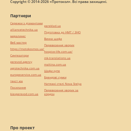
Copyright © 2014-2026 «Протокол». Всі права захищені.
Партнери
Сережки з діамантами
pereklad.ua
alliancetechnika.ua
Підготовка до НМТ / ЗНО
миралинкс
Винна шафа
Веб мастер
Перевезення хворих
https://motokosmos.ua/
hospice-life.com.ua/
Синтезатори
mk-translations.ua
perevod.agency
maltina.com.ua
agrotechnika.com.ua
Шафи купе
europeservice.com.ua
Брендові сумки
текст юа
Натяжні стелі Nova Stelya
Посилання
Перевезення хворих за
kievperevod.com.ua
кордон
Про проект