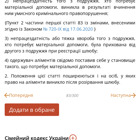
2) непрацездатність того з подружжя, хто потребує
матеріальної допомоги, виникла в результаті вчинення
ним умисного кримінального правопорушення;
{Пункт 2 частини першої статті 83 із змінами, внесеними
згідно із Законом
№ 720-IX від 17.06.2020
}
3) непрацездатність або тяжка хвороба того з подружжя,
хто потребує матеріальної допомоги, була прихована від
другого з подружжя при реєстрації шлюбу;
4) одержувач аліментів свідомо поставив себе у становище
такого, що потребує матеріальної допомоги.
2. Положення цієї статті поширюються і на осіб, у яких
право на аліменти виникло після розірвання шлюбу.
Попередня
Наступна
83/300
Додати в обране
Сімейний кодекс України