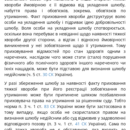
хвороби ймовірною є її відмова від укладення шлюбу,
набуття права і обов'язків, зокрема, обов'язків по
утриманню. Факт приховання хвороби деструктурує волю
особи на укладення шлюбу і підриває ідею добровільності
шлюбу. Воля особи на укладення шлюбу спотворюється,
оскільки вона перебуває в невіданні щодо наявності тяжкої
хвороби другої сторони, а відтак і відносно ймовірності
виникнення у неї зобов'язання щодо її утримання. Тому
приховування відомостей про стан здоров'я одним з
наречених, наслідком чого може стати (стало) порушення
фізичного або психічного здоров'я іншого нареченого чи
їхніх нащадків, може бути підставою для визнання шлюбу
недійсним (ч. 5 ст.
30
СК
України).
У разі збереження шлюбу за наявності факту приховання
тяжкої хвороби при його реєстрації зобов'язання по
утриманню може бути припинене шляхом позбавлення
приховувача права на утримання за рішенням суду. Тобто
норма п. 3 ч. 1 ст.
83
СК
України може бути застосована в
тому випадку, якщо особа не скористалася правом на
визнання шлюбу недійсним або суд відмовив у задоволенні
відповідного позову (п. 3 ч. 1 ст.
41
СК
України). Сама по
собі тяжка хвороба не є обставиною, яка входить до