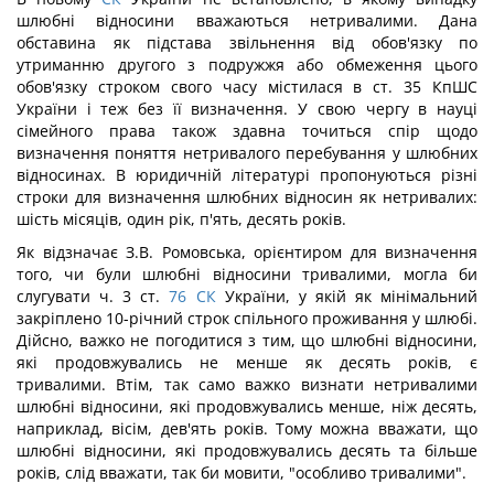
шлюбні відносини вважаються нетривалими. Дана
обставина як підстава звільнення від обов'язку по
утриманню другого з подружжя або обмеження цього
обов'язку строком свого часу містилася в ст. 35 КпШС
України і теж без її визначення. У свою чергу в науці
сімейного права також здавна точиться спір щодо
визначення поняття нетривалого перебування у шлюбних
відносинах. В юридичній літературі пропонуються різні
строки для визначення шлюбних відносин як нетривалих:
шість місяців, один рік, п'ять, десять років.
Як відзначає З.В. Ромовська, орієнтиром для визначення
того, чи були шлюбні відносини тривалими, могла би
слугувати ч. 3 ст.
76
СК
України, у якій як мінімальний
закріплено 10-річний строк спільного проживання у шлюбі.
Дійсно, важко не погодитися з тим, що шлюбні відносини,
які продовжувались не менше як десять років, є
тривалими. Втім, так само важко визнати нетривалими
шлюбні відносини, які продовжувались менше, ніж десять,
наприклад, вісім, дев'ять років. Тому можна вважати, що
шлюбні відносини, які продовжувались десять та більше
років, слід вважати, так би мовити, "особливо тривалими".