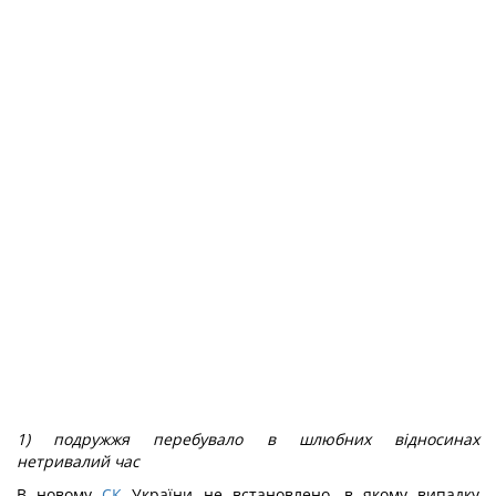
1) подружжя перебувало в шлюбних відносинах
нетривалий час
В новому
СК
України не встановлено, в якому випадку