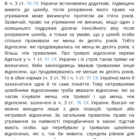
В ч. 3 ст.
76
СК
України встановлено додаткові, підвищені
вимоги до шлюбу, після розірвання якого право на
утримання може виникнути протягом аж п'яти років.
Зазвичай, право на утримання не виникає, якщо один з
колишнього подружжя досягає пенсійного віку після
розірвання шлюбу, а тільки за умови, що у шлюбі особи
спільно проживали не менш як десять років. Тобто
відносини, які продовжувались не менш як десять років, є
більш, ніж тривалими. Про тривалі відносини окремо
йдеться у ч. 1 ст.
91
СК
України і їх строк також прямо не
визначено. Якби законодавець вважав тривалими лише
відносини, що продовжувались не менше як десять років,
то в обох нормах (ч. 3 ст. 76 і ч. 1 ст.
91
СК
України) мало б
зазначатися одне й те саме поняття. Тому нетривалими
шлюбними відносинами треба вважати відносини, які за
часом існували менш, ніж тривалі і ще менш, ніж
відносини, зазначені в ч. 3 ст.
76
СК
України. Взагалі не
можна виходити лише з двох позицій: тривалі або
нетривалі відносини. За загальним правилом, право на
утримання за наявності передбачених в законі підстав
мають особи, що перебували у тривалих шлюбних
відносинах, які є, так би мовити, середнім рівнем для