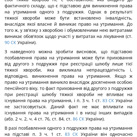
фактичного складу, що є підставою для виникнення права
на утримання одного з подружжя. Однак в результаті
тяжкої хвороби може бути встановлено інвалідність,
внаслідок якої власне й виникає право на утримання. До
того ж, у зв'язку з хворобою і обумовленими нею витратами
виникає обов'язок щодо участі у витратах на лікування (ст.
90
СК
України).
З наведеного можна зробити висновок, що підставою
позбавлення права на утримання може бути приховання
від другого з подружжя при реєстрації шлюбу лише тієї
тяжкої хвороби, яка викликала непрацездатність і,
відповідно, виникнення права на утримання. Якщо ж
право на утримання виникло внаслідок досягнення особою
пенсійного віку, то факт приховання від другого з подружжя
при реєстрації шлюбу тяжкої хвороби не впливає на
існування права на утримання, і п. 3 ч. 1 ст.
83
СК
України
не застосовується. Даний факт не має впливати на
існування права на утримання і в низці інших випадків
(абз. 2 ч. 2, ч. 4 ст. 76, ст. 84, ст.
86
СК
України).
В разі позбавлення одного з подружжя права на утримання
на підставі п. 3 ч. 1 ст.
83
СК
України він одночасно