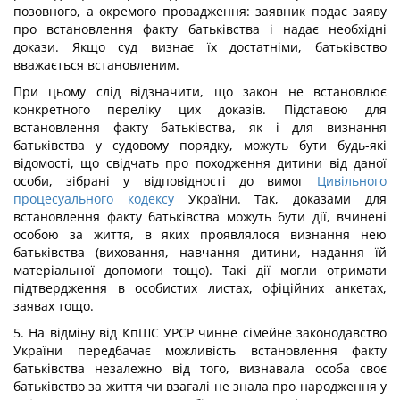
позовного, а окремого провадження: заявник подає заяву
про встановлення факту батьківства і надає необхідні
докази. Якщо суд визнає їх достатніми, батьківство
вважається встановленим.
При цьому слід відзначити, що закон не встановлює
конкретного переліку цих доказів. Підставою для
встановлення факту батьківства, як і для визнання
батьківства у судовому порядку, можуть бути будь-які
відомості, що свідчать про походження дитини від даної
особи, зібрані у відповідності до вимог
Цивільного
процесуального кодексу
України. Так, доказами для
встановлення факту батьківства можуть бути дії, вчинені
особою за життя, в яких проявлялося визнання нею
батьківства (виховання, навчання дитини, надання їй
матеріальної допомоги тощо). Такі дії могли отримати
підтвердження в особистих листах, офіційних анкетах,
заявах тощо.
5. На відміну від КпШС УРСР чинне сімейне законодавство
України передбачає можливість встановлення факту
батьківства незалежно від того, визнавала особа своє
батьківство за життя чи взагалі не знала про народження у