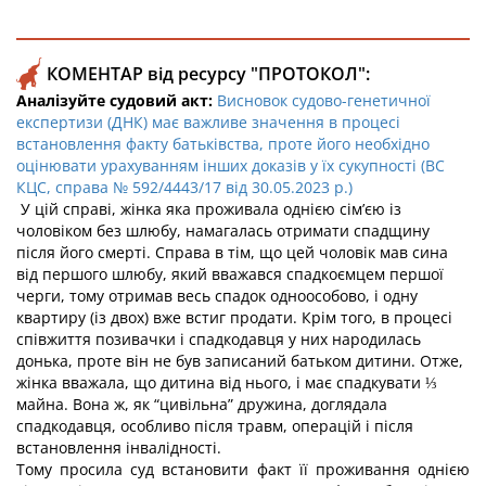
КОМЕНТАР від ресурсу "ПРОТОКОЛ":
Аналізуйте судовий акт:
Висновок судово-генетичної
експертизи (ДНК) має важливе значення в процесі
встановлення факту батьківства, проте його необхідно
оцінювати урахуванням інших доказів у їх сукупності (ВС
КЦС, справа № 592/4443/17 від 30.05.2023 р.)
У цій справі, жінка яка проживала однією сім’єю із
чоловіком без шлюбу, намагалась отримати спадщину
після його смерті. Справа в тім, що цей чоловік мав сина
від першого шлюбу, який вважався спадкоємцем першої
черги, тому отримав весь спадок одноособово, і одну
квартиру (із двох) вже встиг продати. Крім того, в процесі
співжиття позивачки і спадкодавця у них народилась
донька, проте він не був записаний батьком дитини. Отже,
жінка вважала, що дитина від нього, і має спадкувати ⅓
майна. Вона ж, як “цивільна” дружина, доглядала
спадкодавця, особливо після травм, операцій і після
встановлення інвалідності.
Тому просила суд встановити факт її проживання однією