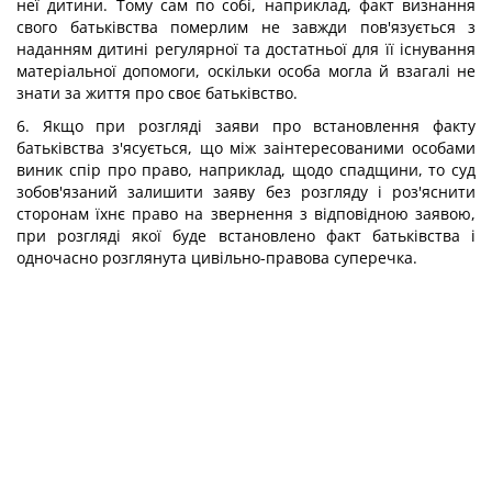
неї дитини. Тому сам по собі, наприклад, факт визнання
свого батьківства померлим не завжди пов'язується з
наданням дитині регулярної та достатньої для її існування
матеріальної допомоги, оскільки особа могла й взагалі не
знати за життя про своє батьківство.
6. Якщо при розгляді заяви про встановлення факту
батьківства з'ясується, що між заінтересованими особами
виник спір про право, наприклад, щодо спадщини, то суд
зобов'язаний залишити заяву без розгляду і роз'яснити
сторонам їхнє право на звернення з відповідною заявою,
при розгляді якої буде встановлено факт батьківства і
одночасно розглянута цивільно-правова суперечка.