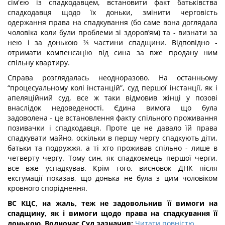
сім'єю із спадкодавцем, встановити факт батьківства
спадкодавця щодо їх доньки, змінити черговість
одержання права на спадкування (бо саме вона доглядала
чоловіка коли були проблеми зі здоров’ям) та - визнати за
нею і за донькою ⅔ частини спадщини. Відповідно -
отримати компенсацію від сина за вже продану ним
спільну квартиру.
Справа розглядалась неодноразово. На останньому
“процесуальному колі інстанцій”, суд першої інстанції, як і
апеляційний суд, все ж таки відмовив жінці у позові
внаслідок недоведеності. Єдина вимога що була
задоволена - це встановлення факту спільного проживання
позивачки і спадкодавця. Проте це не давало їй права
спадкувати майно, оскільки в першу чергу спадкують діти,
батьки та подружжя, а ті хто проживав спільно - лише в
четверту чергу. Тому син, як спадкоємець першої черги,
все вже успадкував. Крім того, висновок ДНК після
ексгумації показав, що донька не була з цим чоловіком
кровного споріднення.
ВС КЦС, на жаль, теж не задовольнив її вимоги на
спадщину, як і вимоги щодо права на спадкування її
донькою. Водночас Суд зазначив:
Читати повністю