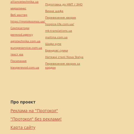
alliancetechnika.ua
Підготовка до НМТ / ЗНО
миралинкс
Винна шафа
Веб мастер
Перевезення хворих
https://motokosmos.ua/
hospice-life.com.ua/
Синтезатори
mk-translations.ua
perevod.agency
maltina.com.ua
agrotechnika.com.ua
Шафи купе
europeservice.com.ua
Брендові сумки
текст юа
Натяжні стелі Nova Stelya
Посилання
Перевезення хворих за
kievperevod.com.ua
кордон
Про проект
Реклама на "Протокол"
"Протокол" без реклами!
Карта сайту