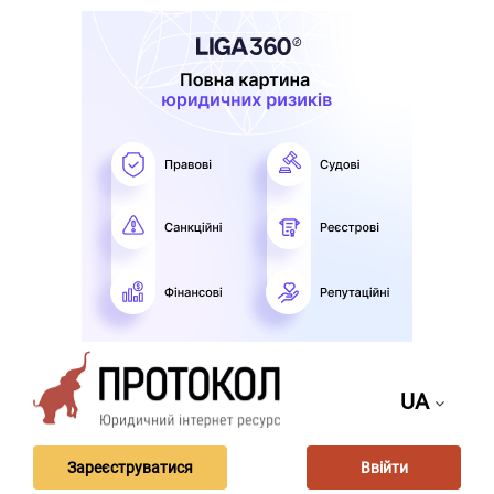
UA
Зареєструватися
Ввійти