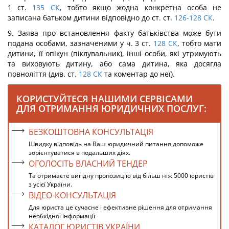
1 ст.
135
СК
, тобто якщо жодна конкретна особа не
записана батьком дитини відповідно до ст. ст.
126-128
СК
.
9. Заява про встановлення факту батьківства може бути
подана особами, зазначеними у ч. 3 ст.
128
СК
, тобто мати
дитини, її опікун (піклувальник), інші особи, які утримують
та виховують дитину, або сама дитина, яка досягла
повноліття (див. ст.
128
СК
та коментар до неї).
КОРИСТУЙТЕСЯ НАШИМИ СЕРВІСАМИ
ДЛЯ ОТРИМАННЯ ЮРИДИЧНИХ ПОСЛУГ:
БЕЗКОШТОВНА КОНСУЛЬТАЦІЯ
Швидку відповідь на Ваш юридичний питання допоможе
зорієнтуватися в подальших діях.
ОГОЛОСІТЬ ВЛАСНИЙ ТЕНДЕР
Та отримаєте вигідну пропозицію від більш ніж 5000 юристів
з усієї України.
ВІДЕО-КОНСУЛЬТАЦІЯ
Для юриста це сучасне і ефективне рішення для отримання
необхідної інформації
КАТАЛОГ ЮРИСТІВ УКРАЇНИ