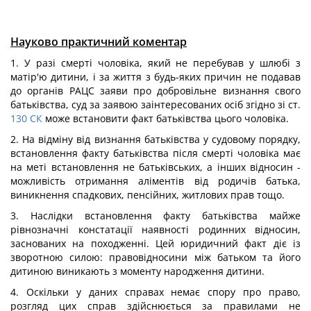
Науково практичний коментар
1. У разі смерті чоловіка, який не перебував у шлюбі з
матір'ю дитини, і за життя з будь-яких причин не подавав
до органів РАЦС заяви про добровільне визнання свого
батьківства, суд за заявою заінтересованих осіб згідно зі ст.
130
СК
може встановити факт батьківства цього чоловіка.
2. На відміну від визнання батьківства у судовому порядку,
встановлення факту батьківства після смерті чоловіка має
на меті встановлення не батьківських, а інших відносин -
можливість отримання аліментів від родичів батька,
виникнення спадкових, пенсійних, житлових прав тощо.
3. Наслідки встановлення факту батьківства майже
рівнозначні констатації наявності родинних відносин,
заснованих на походженні. Цей юридичний факт діє із
зворотною силою: правовідносини між батьком та його
дитиною виникають з моменту народження дитини.
4. Оскільки у даних справах немає спору про право,
розгляд цих справ здійснюється за правилами не