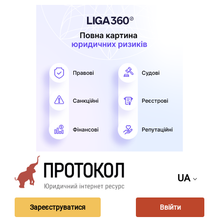
UA
Зареєструватися
Ввійти