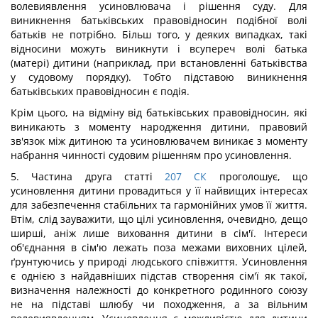
волевиявлення усиновлювача і рішення суду. Для
виникнення батьківських правовідносин подібної волі
батьків не потрібно. Більш того, у деяких випадках, такі
відносини можуть виникнути і всупереч волі батька
(матері) дитини (наприклад, при встановленні батьківства
у судовому порядку). Тобто підставою виникнення
батьківських правовідносин є подія.
Крім цього, на відміну від батьківських правовідносин, які
виникають з моменту народження дитини, правовий
зв'язок між дитиною та усиновлювачем виникає з моменту
набрання чинності судовим рішенням про усиновлення.
5. Частина друга статті
207
СК
проголошує, що
усиновлення дитини провадиться у її найвищих інтересах
для забезпечення стабільних та гармонійних умов її життя.
Втім, слід зауважити, що цілі усиновлення, очевидно, дещо
ширші, аніж лише виховання дитини в сім'ї. Інтереси
об'єднання в сім'ю лежать поза межами виховних цілей,
ґрунтуючись у природі людського співжиття. Усиновлення
є однією з найдавніших підстав створення сім'ї як такої,
визначення належності до конкретного родинного союзу
не на підставі шлюбу чи походження, а за вільним