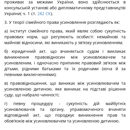
проживає за межами України, воно здійснюється в
консульській установі або дипломатичному представництві
України( ч. 1 ст.
282
СК
).
3. У теорії сімейного права усиновлення розглядають як:
а) інститут сімейного права, який являє собою сукупність
правових норм, що регулюють особисті немайнові та
майнові відносини, які виникають у зв'язку усиновленням;
б) юридичний акт, що вчиняється судом і викликає
виникнення правовідносин між усиновлювачем та
усиновленим, і одночасно припиняє правовий зв'язок між
дітьми, рідними батьками та їх родичами (хоча й за
певними виключеннями);
в) правовідношення, що виникає між усиновлювачем та
усиновленою дитиною, яке виникає на підставі рішення
суду, що набрало чинності;
г) певну процедуру - сукупність дій майбутніх
усиновлювачів та органу, управомоченого вчиняти
відповідний акт, що породжує виникнення прав та
обов'язків між усиновлювачем та усиновленою дитиною.