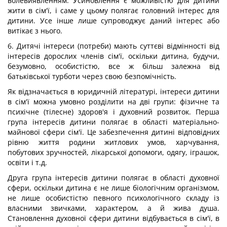
волевиявленням. Усиновлення є можливістю для дитини
жити в сім'ї, і саме у цьому полягає головний інтерес для
дитини. Усе інше лише супроводжує даний інтерес або
витікає з нього.
6. Дитячі інтереси (потреби) мають суттєві відмінності від
інтересів дорослих членів сім'ї, оскільки дитина, будучи,
безумовно, особистістю, все ж більш залежна від
батьківської турботи через свою безпомічність.
Як відзначається в юридичній літературі, інтереси дитини
в сім'ї можна умовно розділити на дві групи: фізичне та
психічне (тілесне) здоров'я і духовний розвиток. Перша
група інтересів дитини полягає в області матеріально-
майнової сфери сім'ї. Це забезпечення дитині відповідних
рівню життя родини житлових умов, харчування,
побутових зручностей, лікарської допомоги, одягу, іграшок,
освіти і т.д.
Друга група інтересів дитини полягає в області духовної
сфери, оскільки дитина є не лише біологічним організмом,
не лише особистістю певного психологічного складу із
власними звичками, характером, а й жива душа.
Становлення духовної сфери дитини відбувається в сім'ї, в