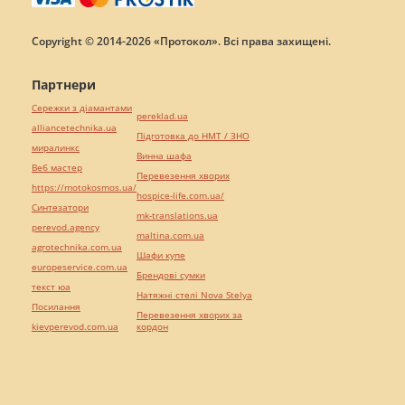
Copyright © 2014-2026 «Протокол». Всі права захищені.
Партнери
Сережки з діамантами
pereklad.ua
alliancetechnika.ua
Підготовка до НМТ / ЗНО
миралинкс
Винна шафа
Веб мастер
Перевезення хворих
https://motokosmos.ua/
hospice-life.com.ua/
Синтезатори
mk-translations.ua
perevod.agency
maltina.com.ua
agrotechnika.com.ua
Шафи купе
europeservice.com.ua
Брендові сумки
текст юа
Натяжні стелі Nova Stelya
Посилання
Перевезення хворих за
kievperevod.com.ua
кордон