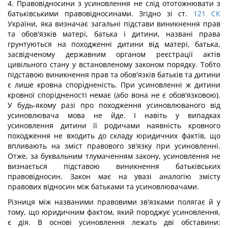
4. Правовідносини з усиновлення не слід ототожнювати з
батьківськими правовідносинами. Згідно зі ст.
121
СК
України, яка визначає загальні підстави виникнення прав
та обов'язків матері, батька і дитини, названі права
грунтуються на походженні дитини від матері, батька,
засвідченому державним органом реєстрації актів
цивільного стану у встановленому законом порядку. Тобто
підставою виникнення прав та обов'язків батьків та дитини
є лише кровна спорідненість. При усиновленні ж дитини
кровної спорідненості немає (або вона не є обов'язковою).
У будь-якому разі про походження усиновлюваного від
усиновлювача мова не йде. І навіть у випадках
усиновлення дитини її родичами наявність кровного
походження не входить до складу юридичних фактів, що
впливають на зміст правового зв'язку при усиновленні.
Отже, за буквальним тлумаченням закону, усиновлення не
визнається підставою виникнення батьківських
правовідносин. Закон має на увазі аналогію змісту
правових відносин між батьками та усиновлювачами.
Різниця між названими правовими зв'язками полягає й у
тому, що юридичним фактом, який породжує усиновлення,
є дія. В основі усиновлення лежать дві обставини: