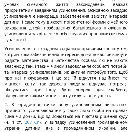
умовах сімейного життя законодавець вважає
пріоритетним завданням усиновлення. Основною засадою
усиновлення є найкраще забезпечення захисту інтересів
дитини, і саме тому в якості пріоритетної форми сімейного
виховання дітей, позбавлених батьківського піклування,
усиновлення закріплене у всіх існуючих правових системах
сучасності.
Усиновлення є складним соціально-правовим інститутом,
котрий крім забезпечення інтересів дітей дозволяє відчути
радість материнства й батьківства особам, які не мають
власних дітей, і таким чином задовольняє особисті потреби
та інтереси усиновлювачів. Як дитина потребує того, щоб
про неї піклувалися, і це :ає їй відчуття надійності та
міцності світу, так доросла людина відчуває потре-г;.
піклуватися про іншу, бути опорою для слабкого,
відчуваючи таким чином гласну силу та значущість.
2. З юридичної точки зору усиновленням визнається
прийняття усиновлювачем у свою сім'ю особи на правах
сина чи дочки, що здійснюється на підставі рішення суду
(ч. 1 ст.
207
СК
). У випадку усиновлення громадянином
України дитини, яка є громадянином України, але