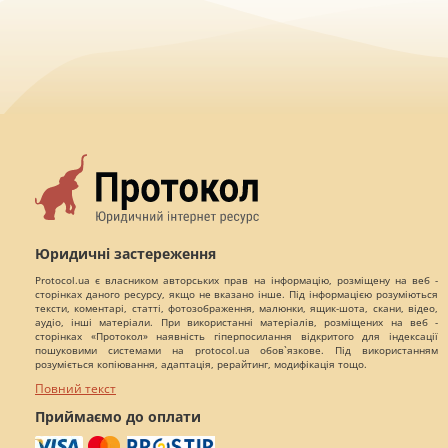
Юридичні застереження
Protocol.ua є власником авторських прав на інформацію, розміщену на веб -
сторінках даного ресурсу, якщо не вказано інше. Під інформацією розуміються
тексти, коментарі, статті, фотозображення, малюнки, ящик-шота, скани, відео,
аудіо, інші матеріали. При використанні матеріалів, розміщених на веб -
сторінках «Протокол» наявність гіперпосилання відкритого для індексації
пошуковими системами на protocol.ua обов`язкове. Під використанням
розуміється копіювання, адаптація, рерайтинг, модифікація тощо.
Повний текст
Приймаємо до оплати