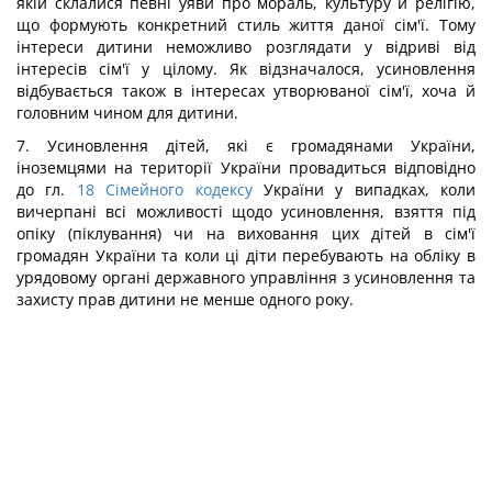
якій склалися певні уяви про мораль, культуру й релігію,
що формують конкретний стиль життя даної сім'ї. Тому
інтереси дитини неможливо розглядати у відриві від
інтересів сім'ї у цілому. Як відзначалося, усиновлення
відбувається також в інтересах утворюваної сім'ї, хоча й
головним чином для дитини.
7. Усиновлення дітей, які є громадянами України,
іноземцями на території України провадиться відповідно
до гл.
18
Сімейного кодексу
України у випадках, коли
вичерпані всі можливості щодо усиновлення, взяття під
опіку (піклування) чи на виховання цих дітей в сім'ї
громадян України та коли ці діти перебувають на обліку в
урядовому органі державного управління з усиновлення та
захисту прав дитини не менше одного року.