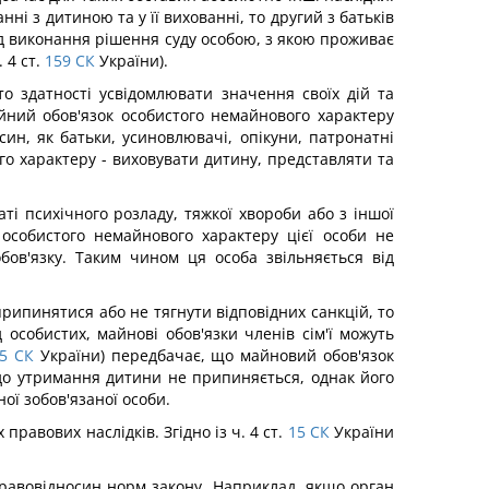
ні з дитиною та у її вихованні, то другий з батьків
від виконання рішення суду особою, з якою проживає
 4 ст.
159
СК
України).
бто здатності усвідомлювати значення своїх дій та
йний обов'язок особистого немайнового характеру
ин, як батьки, усиновлювачі, опікуни, патронатні
го характеру - виховувати дитину, представляти та
ті психічного розладу, тяжкої хвороби або з іншої
 особистого немайнового характеру цієї особи не
ов'язку. Таким чином ця особа звільняється від
припинятися або не тягнути відповідних санкцій, то
особистих, майнові обов'язки членів сім'ї можуть
5
СК
України) передбачає, що майновий обов'язок
щодо утримання дитини не припиняється, однак його
ої зобов'язаної особи.
равових наслідків. Згідно із ч. 4 ст.
15
СК
України
равовідносин норм закону. Наприклад, якщо орган