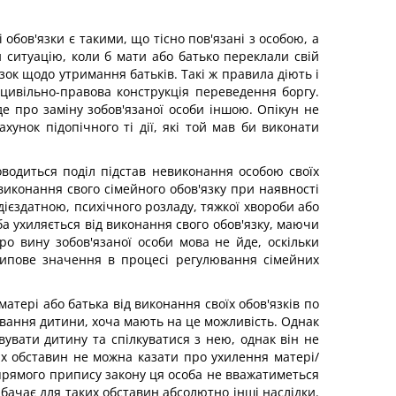
 обов'язки є такими, що тісно пов'язані з особою, а
 ситуацію, коли б мати або батько переклали свій
зок щодо утримання батьків. Такі ж правила діють і
цивільно-правова конструкція переведення боргу.
йде про заміну зобов'язаної особи іншою. Опікун не
унок підопічного ті дії, які той мав би виконати
одиться поділ підстав невиконання особою своїх
 виконання свого сімейного обов'язку при наявності
ієздатною, психічного розладу, тяжкої хвороби або
а ухиляється від виконання свого обов'язку, маючи
ро вину зобов'язаної особи мова не йде, оскільки
ципове значення в процесі регулювання сімейних
тері або батька від виконання своїх обов'язків по
овання дитини, хоча мають на це можливість. Однак
вувати дитину та спілкуватися з нею, однак він не
их обставин не можна казати про ухилення матері/
 прямого припису закону ця особа не вважатиметься
едбачає для таких обставин абсолютно інші наслідки.