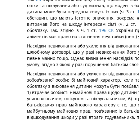
опіки та піклування або суд визнав, що жоден із б
дитина може бути передана комусь із них (ч. 3 ст.
обставин, що мають істотне значення, зокрема 
витрачав його на шкоду інтересам сім'ї (ч. 2 ст.
обов'язку. Так, згідно із ч. 1 ст.
196
СК
України пр
аліментів має право на стягнення неустойки (пені)
Наслідки невиконання або ухилення від виконання
шлюбному договорі, що у разі невиконання його у
певне майно тощо. Однак визначення наслідків по
умову, згідно з якою у разі порушення батьком сво
Наслідки невиконання або ухилення від виконання 
зобов'язаної особи; б) майновий характер, коли т
обов'язку з виховання дитини можуть бути позбавл
1) втрачає особисті немайнові права щодо дитини т
усиновлювачем, опікуном та піклувальником; 6) втр
батьківських прав майнового характеру є те, що 
майбутньому майнових прав, пов'язаних із батьків
відшкодування шкоди у разі втрати годувальника, 