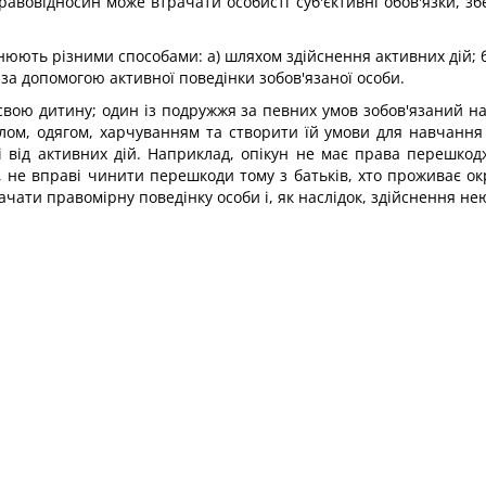
авовідносин може втрачати особисті суб'єктивні обов'язки, зб
снюють різними способами: а) шляхом здійснення активних дій; 
 за допомогою активної поведінки зобов'язаної особи.
и свою дитину; один із подружжя за певних умов зобов'язаний 
лом, одягом, харчуванням та створити їй умови для навчання 
ні від активних дій. Наприклад, опікун не має права перешко
а, не вправі чинити перешкоди тому з батьків, хто проживає о
чати правомірну поведінку особи і, як наслідок, здійснення нею