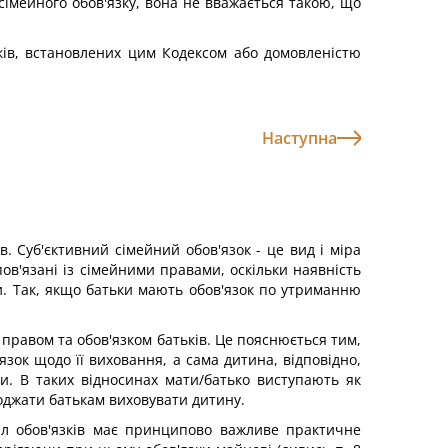
сімейного обов'язку, вона не вважається такою, що
ків, встановлених цим Кодексом або домовленістю
Наступна
. Суб'єктивний сімейний обов'язок - це вид і міра
ов'язані із сімейними правами, оскільки наявність
ни. Так, якщо батьки мають обов'язок по утриманню
 правом та обов'язком батьків. Це пояснюється тим,
язок щодо її виховання, а сама дитина, відповідно,
и. В таких відносинах мати/батько виступають як
коджати батькам виховувати дитину.
діл обов'язків має принципово важливе практичне