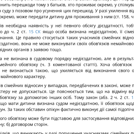
инить перешкоди тому з батьків, хто проживає окремо, у спілкуван
о суду з позовом про усунення цих перешкод. У разі ухилення 
 окремо, може передати дитину для проживання з ним (ст. 158, ч.
в необхідна наявність у неї певного обсягу дієздатності, то
о до ч. 2 ст.
15
СК
якщо особа визнана недієздатною, її сіме
нання. Це правило стосується таких учасників сімейних віднос
ієздатною, вона не може виконувати своїх обов'язків немайново
відних органів з заявою тощо.
ба не визнана в судовому порядку недієздатною, але в результа
йного обов'язку (ч. 3 коментованої статті). Хоча обов'язок
 не визнається такою, що ухиляється від виконання свого об
 майнового характеру.
в сімейних відносин у випадках, передбачених в законі, може 
теру не допускається. Це пояснюється тим, що на відміну від 
ов'язку за допомогою інших осіб. Тому закон (абз. 2 ч. 2 ст.
1
 Якщо мати дитини визнана судом недієздатною, її обов'язок 
н. За таких обставин опікун фактично виконує дії самої підопічн
о обов'язку може бути підставою для застосування відповідних п
у; б) договором сторін.
лідків, що виникають у разі порушення учасниками сімейних п