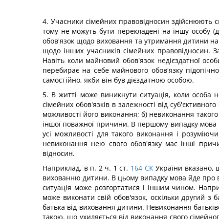
4. Учасники сімейних правовідносин здійснюють свої
тому не можуть бути перекладені на іншу особу (д
обов'язок щодо виховання та утримання дитини на і
щодо інших учасників сімейних правовідносин. З
Навіть коли майновий обов'язок недієздатної особи
перебирає на себе майнового обов'язку підопічно
самостійно, якби він був дієздатною особою.
5. В житті може виникнути ситуація, коли особа н
сімейних обов'язків в залежності від суб'єктивног
можливості його виконання; б) невиконання такого
іншої поважної причини. В першому випадку мова й
усі можливості для такого виконання і розуміючи
невиконання нею свого обов'язку має інші прич
відносин.
Наприклад, в п. 2 ч. 1 ст.
164
СК
України вказано, щ
вихованню дитини. В цьому випадку мова йде про в
ситуація може розгортатися і іншим чином. Наприк
може виконати свій обов'язок, оскільки другий з
батька від виховання дитини. Невиконання батьків
такою, що ухиляється від виконання свого сімейного