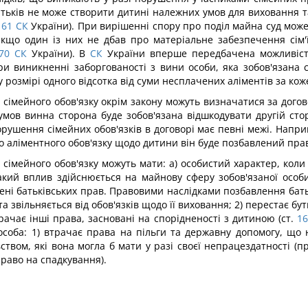
атьків не може створити дитині належних умов для виховання т
161
СК
України). При вирішенні спору про поділ майна суд може 
якщо один із них не дбав про матеріальне забезпечення сім'
70
СК
України). В
СК
України вперше передбачена можливість
и виникненні заборгованості з вини особи, яка зобов'язана 
 у розмірі одного відсотка від суми несплачених аліментів за к
 сімейного обов'язку окрім закону можуть визначатися за дого
мов винна сторона буде зобов'язана відшкодувати другій стор
рушення сімейних обов'язків в договорі має певні межі. Напри
го аліментного обов'язку щодо дитини він буде позбавлений пра
сімейного обов'язку можуть мати: а) особистий характер, кол
акий вплив здійснюється на майнову сферу зобов'язаної особи
ені батьківських прав. Правовими наслідками позбавлення батьк
а звільняється від обов'язків щодо її виховання; 2) перестає б
ачає інші права, засновані на спорідненості з дитиною (ст.
1
особа: 1) втрачає права на пільги та державну допомогу, що 
ством, які вона могла б мати у разі своєї непрацездатності (
право на спадкування).