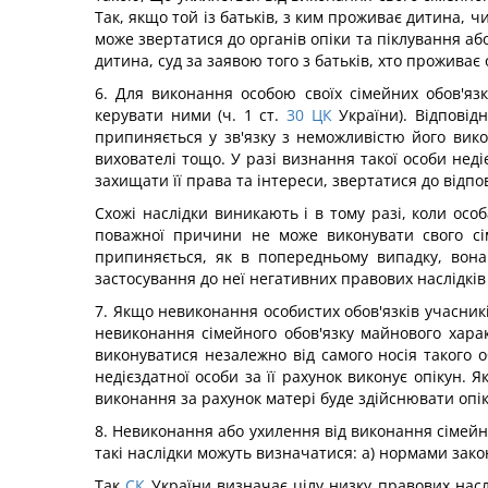
Так, якщо той із батьків, з ким проживає дитина, ч
може звертатися до органів опіки та піклування аб
дитина, суд за заявою того з батьків, хто проживає
6. Для виконання особою своїх сімейних обов'язкі
керувати ними (ч. 1 ст.
30
ЦК
України). Відповідн
припиняється у зв'язку з неможливістю його вико
вихователі тощо. У разі визнання такої особи нед
захищати її права та інтереси, звертатися до відпо
Схожі наслідки виникають і в тому разі, коли осо
поважної причини не може виконувати свого сіме
припиняється, як в попередньому випадку, вона
застосування до неї негативних правових наслідків
7. Якщо невиконання особистих обов'язків учасникі
невиконання сімейного обов'язку майнового харак
виконуватися незалежно від самого носія такого об
недієздатної особи за її рахунок виконує опікун.
виконання за рахунок матері буде здійснювати опіку
8. Невиконання або ухилення від виконання сімейног
такі наслідки можуть визначатися: а) нормами закон
Так
СК
України визначає цілу низку правових нас