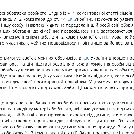
 обов'язки особисто. Згідно із ч. 1 коментованої статті сімейні
ивись л. 2 коментаря до ст.
14
СК
України). Неможливо уявити
ншу особу, і навпаки - дитина передала іншій особі свій обов'я
а цих обставин до сімейних правовідносин не застосовується 
 виконує її опікун (абз. 2 ч. 2 коментованої статті), мова не 
го учасника сімейних правовідносин. Він лише здійснює за рах
е виконує своїх сімейних обов'язків. В
СК
України вперше пров
о фактора. На цій підставі розрізняються: а) ухилення особи від
 обов'язку в силу певних поважних причин - визнання особи нед
де про винну поведінку учасника сімейних відносин, коли особ
 наслідки своєї протиправної поведінки. У другому випадку п
ини і не залежить від самої особи. Ці моменти мають прин
о підставою позбавлення особи батьківських прав є ухилення ма
инну поведінку матері або батька, які саме ухиляються від вих
лад, той батьків, хто проживає окремо від дитини, хоче вихо
 батьків створює перешкоди для спілкування з дитиною. За так
ського обов'язку з виховання дитини має іншу природу. В силу
 обов'язку (ч. 3 коментованої статті). Закон враховує це і пер