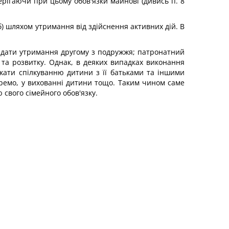
ерігаючи при цьому обов'язки майнові (дивись п. 8
б) шляхом утримання від здійснення активних дій. В
надати утримання другому з подружжя; патронатний
та розвитку. Однак, в деяких випадках виконання
джати спілкуванню дитини з її батьками та іншими
кремо, у вихованні дитини тощо. Таким чином саме
 свого сімейного обов'язку.