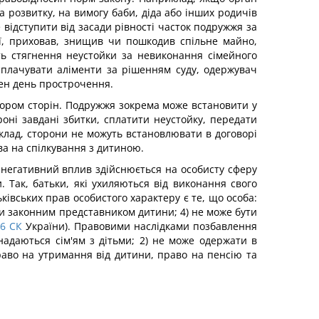
а розвитку, на вимогу баби, діда або інших родичів
відступити від засади рівності часток подружжя за
ї, приховав, знищив чи пошкодив спільне майно,
 стягнення неустойки за невиконання сімейного
сплачувати аліменти за рішенням суду, одержувач
ожен день прострочення.
вором сторін. Подружжя зокрема може встановити у
оні завдані збитки, сплатити неустойку, передати
клад, сторони не можуть встановлювати в договорі
ва на спілкування з дитиною.
и негативний вплив здійснюється на особисту сферу
. Так, батьки, які ухиляються від виконання свого
івських прав особистого характеру є те, що особа:
ути законним представником дитини; 4) не може бути
66
СК
України). Правовими наслідками позбавлення
надаються сім'ям з дітьми; 2) не може одержати в
право на утримання від дитини, право на пенсію та