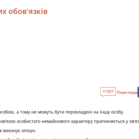
х обов'язків
11207
Переглядів
 особою, а тому не можуть бути перекладені на іншу особу.
бов'язок особистого немайнового характеру припиняється у зв'я
к виконує опікун.