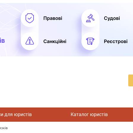
си для юристів
Каталог юристів
язків