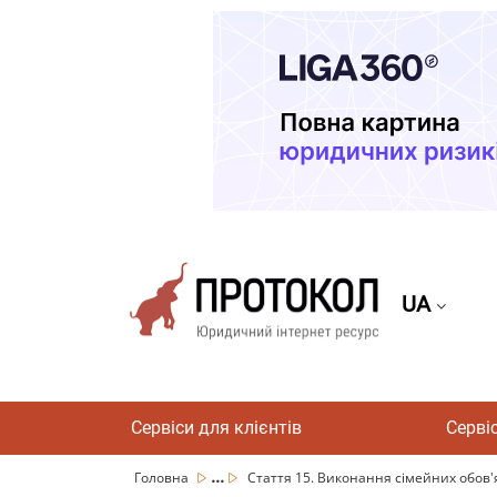
UA
Сервіси для клієнтів
Серві
...
Головна
Стаття 15. Виконання сімейних обов'