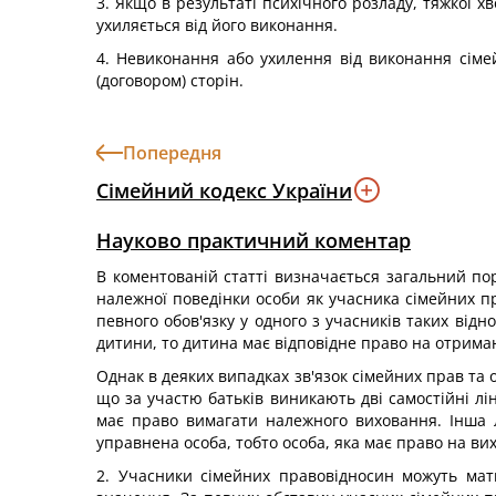
3. Якщо в результаті психічного розладу, тяжкої 
ухиляється від його виконання.
4. Невиконання або ухилення від виконання сіме
(договором) сторін.
Попередня
Сімейний кодекс України
Науково практичний коментар
В коментованій статті визначається загальний пор
належної поведінки особи як учасника сімейних пр
певного обов'язку у одного з учасників таких від
дитини, то дитина має відповідне право на отриман
Однак в деяких випадках зв'язок сімейних прав та 
що за участю батьків виникають дві самостійні лін
має право вимагати належного виховання. Інша л
управнена особа, тобто особа, яка має право на в
2. Учасники сімейних правовідносин можуть мати