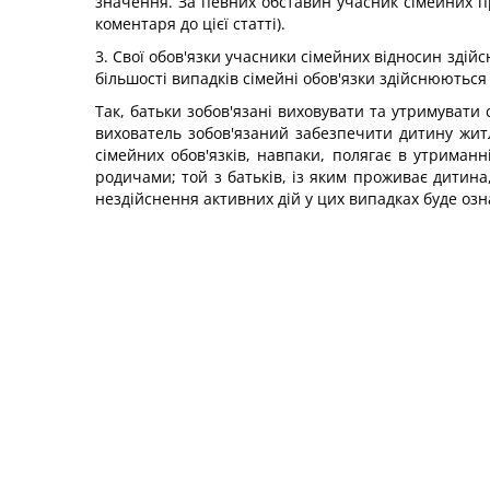
значення. За певних обставин учасник сімейних пр
коментаря до цієї статті).
3. Свої обов'язки учасники сімейних відносин здій
більшості випадків сімейні обов'язки здійснюються
Так, батьки зобов'язані виховувати та утримуват
вихователь зобов'язаний забезпечити дитину жит
сімейних обов'язків, навпаки, полягає в утриман
родичами; той з батьків, із яким проживає дитин
нездійснення активних дій у цих випадках буде озна