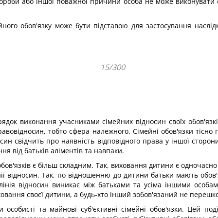
хвороби або іншої поважної причини особа не може виконувати 
йного обов'язку може бути підставою для застосування наслід
15/300
ядок виконання учасниками сімейних відносин своїх обов'язків
авовідносин, тобто сфера належного. Сімейні обов'язки тісно п
носин свідчить про наявність відповідного права у іншої сторо
ня від батьків аліментів та навпаки.
обов'язків є більш складним. Так, виховання дитини є одночасно
ії відносин. Так, по відношенню до дитини батьки мають обов'
інія відносин виникає між батьками та усіма іншими особам
иховання своєї дитини, а будь-хто інший зобов'язаний не переш
 особисті та майнові суб'єктивні сімейні обов'язки. Цей по