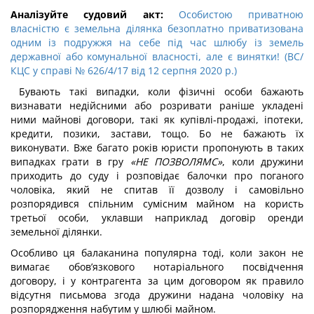
Аналізуйте судовий акт:
Особистою приватною
власністю є земельна ділянка безоплатно приватизована
одним із подружжя на себе під час шлюбу із земель
державної або комунальної власності, але є винятки! (ВС/
КЦС у справі № 626/4/17 від 12 серпня 2020 р.)
Бувають такі випадки, коли фізичні особи бажають
визнавати недійсними або розривати раніше укладені
ними майнові договори, такі як купівлі-продажі, іпотеки,
кредити, позики, застави, тощо. Бо не бажають їх
виконувати. Вже багато років юристи пропонують в таких
випадках грати в гру
«НЕ ПОЗВОЛЯМС»
, коли дружини
приходить до суду і розповідає балочки про поганого
чоловіка, який не спитав її дозволу і самовільно
розпорядився спільним сумісним майном на користь
третьої особи, уклавши наприклад договір оренди
земельної ділянки.
Особливо ця балаканина популярна тоді, коли закон не
вимагає обов’язкового нотаріального посвідчення
договору, і у контрагента за цим договором як правило
відсутня письмова згода дружини надана чоловіку на
розпорядження набутим у шлюбі майном.