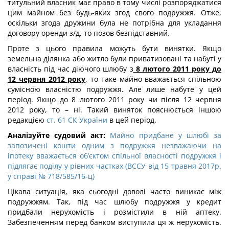
титульний власник має право в тому числі розпоряджатися
цим майном без будь-яких згод свого подружжя. Отже,
оскільки згода дружини була не потрібна для укладання
договору оренди з/д, то позов безпідставний.
Проте з цього правила можуть бути винятки. Якщо
земельна ділянка або житло були приватизовані та набуті у
власність під час діючого шлюбу з
8 лютого 2011 року до
12 червня 2012 року
, то таке майно вважається спільною
сумісною власністю подружжя. Але лише набуте у цей
період. Якщо до 8 лютого 2011 року чи після 12 червня
2012 року, то – ні. Такий виняток пояснюється іншою
редакцією
ст. 61 СК України
в цей період.
Аналізуйте судовий акт:
Майно придбане у шлюбі за
запозичені кошти одним з подружжя незважаючи на
іпотеку вважається об’єктом спільної власності подружжя і
підлягає поділу у рівних частках (ВССУ від 15 травня 2017р.
у справі № 718/585/16-ц)
Цікава ситуація, яка сьогодні доволі часто виникає між
подружжям. Так, під час шлюбу подружжя у кредит
придбали нерухомість і розмістили в ній аптеку.
Забезпеченням перед банком виступила ця ж нерухомість.