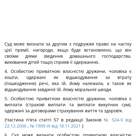
Суд може визнати за другим з подружжя право на частку
цієї премії, нагороди, якщо буде встановлено, що він
своїми діями (ведення домашнього господарства,
виховання дітей тощо) сприяв її одержанню.
4. Особистою приватною власністю дружини, чоловіка є
кошти, одержані як відшкодування за втрату
(пошкодження) речі, яка їй, йому належала, а також як
відшкодування завданої їй, йому моральної шкоди.
5. Особистою приватною власністю дружини, чоловіка є
виплати (страхові виплати та виплати викупних сум),
одержані за договорами страхування життя та здоров’я.
{Частина п'ята статті 57 в редакції Законів
№ 524-V від
22.12.2006
,
№ 1909-IX від 18.11.2021
}
6. Суд може визнати особистою приватною власністю