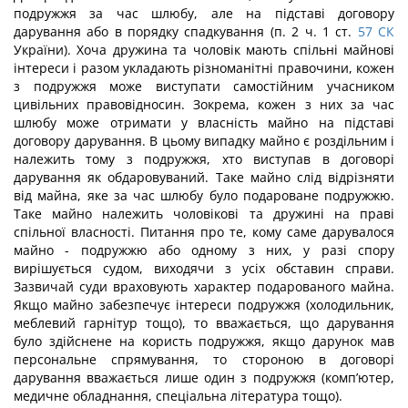
подружжя за час шлюбу, але на підставі договору
дарування або в порядку спадкування (п. 2 ч. 1 ст.
57
СК
України). Хоча дружина та чоловік мають спільні майнові
інтереси і разом укладають різноманітні правочини, кожен
з подружжя може виступати самостійним учасником
цивільних правовідносин. Зокрема, кожен з них за час
шлюбу може отримати у власність майно на підставі
договору дарування. В цьому випадку майно є роздільним і
належить тому з подружжя, хто виступав в договорі
дарування як обдаровуваний. Таке майно слід відрізняти
від майна, яке за час шлюбу було подароване подружжю.
Таке майно належить чоловікові та дружині на праві
спільної власності. Питання про те, кому саме дарувалося
майно - подружжю або одному з них, у разі спору
вирішується судом, виходячи з усіх обставин справи.
Зазвичай суди враховують характер подарованого майна.
Якщо майно забезпечує інтереси подружжя (холодильник,
меблевий гарнітур тощо), то вважається, що дарування
було здійснене на користь подружжя, якщо дарунок мав
персональне спрямування, то стороною в договорі
дарування вважається лише один з подружжя (комп’ютер,
медичне обладнання, спеціальна література тощо).