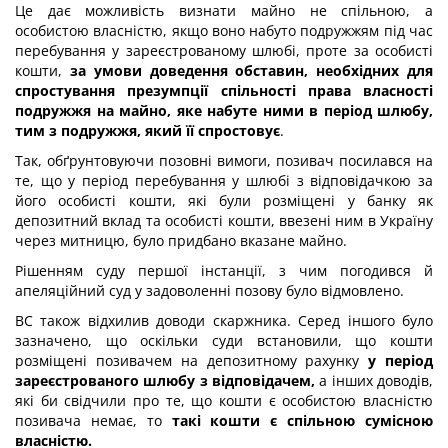
Це дає можливість визнати майно не спільною, а
особистою власністю, якщо воно набуто подружжям під час
перебування у зареєстрованому шлюбі, проте за особисті
кошти,
за умови доведення обставин, необхідних для
спростування презумпції спільності права власності
подружжя на майно, яке набуте ними в період шлюбу,
тим з подружжя, який її спростовує
.
Так, обґрунтовуючи позовні вимоги, позивач посилався на
те, що у період перебування у шлюбі з відповідачкою за
його особисті кошти, які були розміщені у банку як
депозитний вклад та особисті кошти, ввезені ним в Україну
через митницю, було придбано вказане майно.
Рішенням суду першої інстанції, з чим погодився й
апеляційний суд у задоволенні позову було відмовлено.
ВС також відхилив доводи скаржника. Серед іншого було
зазначено, що оскільки суди встановили, що кошти
розміщені позивачем на депозитному рахунку
у період
зареєстрованого шлюбу з відповідачем,
а інших доводів,
які би свідчили про те, що кошти є особистою власністю
позивача немає, то
такі кошти є спільною сумісною
власністю.