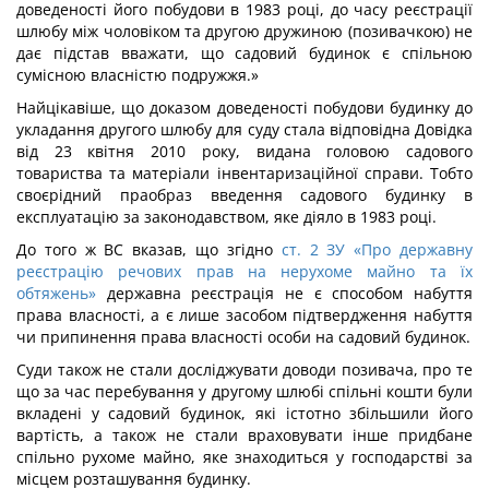
доведеності його побудови в 1983 році, до часу реєстрації
шлюбу між чоловіком та другою дружиною (позивачкою) не
дає підстав вважати, що садовий будинок є спільною
сумісною власністю подружжя.»
Найцікавіше, що доказом доведеності побудови будинку до
укладання другого шлюбу для суду стала відповідна Довідка
від 23 квітня 2010 року, видана головою садового
товариства та матеріали інвентаризаційної справи. Тобто
своєрідний праобраз введення садового будинку в
експлуатацію за законодавством, яке діяло в 1983 році.
До того ж ВС вказав, що згідно
ст. 2 ЗУ «Про державну
реєстрацію речових прав на нерухоме майно та їх
обтяжень»
державна реєстрація не є способом набуття
права власності, а є лише засобом підтвердження набуття
чи припинення права власності особи на садовий будинок.
Суди також не стали досліджувати доводи позивача, про те
що за час перебування у другому шлюбі спільні кошти були
вкладені у садовий будинок, які істотно збільшили його
вартість, а також не стали враховувати інше придбане
спільно рухоме майно, яке знаходиться у господарстві за
місцем розташування будинку.