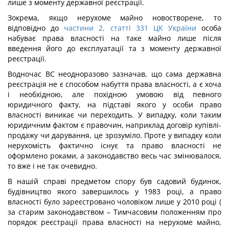
лише з моменту державної реєстрації.
Зокрема, якщо нерухоме майно новостворене, то
відповідно до
частини 2, статті 331 ЦК України
особа
набуває права власності на таке майно лише після
введення його до експлуатації та з моменту державної
реєстрації.
Водночас ВС неодноразово зазначав, що сама державна
реєстрація не є способом набуття права власності, а є хоча
і необхідною, але похідною умовою від певного
юридичного факту, на підставі якого у особи право
власності виникає чи переходить. У випадку, коли таким
юридичним фактом є правочин, наприклад договір купівлі-
продажу чи дарування, це зрозуміло. Проте у випадку коли
нерухомість фактично існує та право власності не
оформлено роками, а законодавство весь час змінювалося,
то вже і не так очевидно.
В нашій справі предметом спору був садовий будинок,
будівництво якого завершилось у 1983 році, а право
власності було зареєстровано чоловіком лише у 2010 році (
за старим законодавством – Тимчасовим положенням про
порядок реєстрації права власності на нерухоме майно,