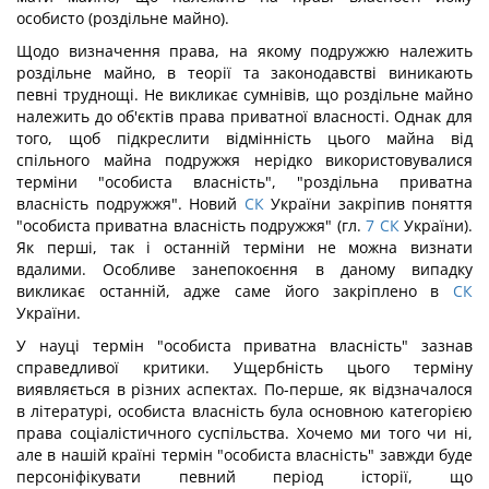
особисто (роздільне майно).
Щодо визначення права, на якому подружжю належить
роздільне майно, в теорії та законодавстві виникають
певні труднощі. Не викликає сумнівів, що роздільне майно
належить до об'єктів права приватної власності. Однак для
того, щоб підкреслити відмінність цього майна від
спільного майна подружжя нерідко використовувалися
терміни "особиста власність", "роздільна приватна
власність подружжя". Новий
СК
України закріпив поняття
"особиста приватна власність подружжя" (гл.
7
СК
України).
Як перші, так і останній терміни не можна визнати
вдалими. Особливе занепокоєння в даному випадку
викликає останній, адже саме його закріплено в
СК
України.
У науці термін "особиста приватна власність" зазнав
справедливої критики. Ущербність цього терміну
виявляється в різних аспектах. По-перше, як відзначалося
в літературі, особиста власність була основною категорією
права соціалістичного суспільства. Хочемо ми того чи ні,
але в нашій країні термін "особиста власність" завжди буде
персоніфікувати певний період історії, що