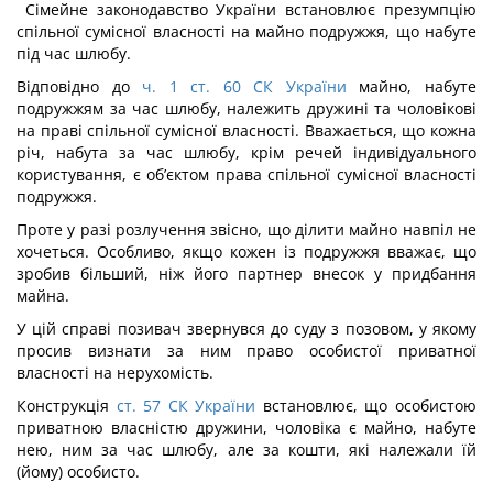
Сімейне законодавство України встановлює презумпцію
спільної сумісної власності на майно подружжя, що набуте
під час шлюбу.
Відповідно до
ч. 1 ст. 60 СК України
майно, набуте
подружжям за час шлюбу, належить дружині та чоловікові
на праві спільної сумісної власності. Вважається, що кожна
річ, набута за час шлюбу, крім речей індивідуального
користування, є об’єктом права спільної сумісної власності
подружжя.
Проте у разі розлучення звісно, що ділити майно навпіл не
хочеться. Особливо, якщо кожен із подружжя вважає, що
зробив більший, ніж його партнер внесок у придбання
майна.
У цій справі позивач звернувся до суду з позовом, у якому
просив визнати за ним право особистої приватної
власності на нерухомість.
Конструкція
ст. 57 СК України
встановлює, що особистою
приватною власністю дружини, чоловіка є майно, набуте
нею, ним за час шлюбу, але за кошти, які належали їй
(йому) особисто.