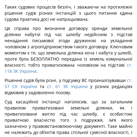
Таких судових процесів безліч, і зважаючи на протилежні
рішення судів різних інстанцій з цього питання єдина
судова практика досі не напрацьована.
Ця справа про визнання договору оренди земельної
ділянки набутої під час шлюбу недійсним з підстав
ненадання письмової згоди дружиною на укладання
чоловіком з агропідприємством такого договору. Ключовим
моментом є те, що земельна ділянка хоча і набута у шлюбі,
проте була БЕЗОПЛАТНО передана із земель комунальної
власності, тобто приватизована чоловіком на підставі
ст.
118 ЗК України
.
Рішення судів були різні, у підсумку ВС проаналізувавши
ст.
57 СК України
та
ст. 61 ЗК України
у різних редакціях
відмовив у задоволенні позову.
Суд касаційної інстанції наголосив, що за загальним
правилом приватизовані земельні ділянки, як і
приватизоване житло під час шлюбу, є особистою
приватною власністю того з подружжя, ім’я якого
зазначено у правовстановлюючому документі. Таке майно
не належить до об’єктів права спільної сумісної власності, і