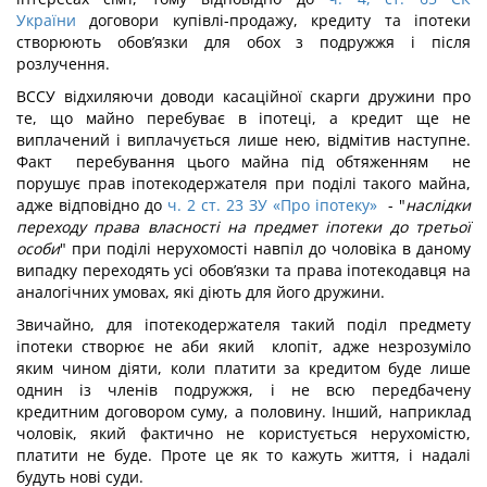
України
договори купівлі-продажу, кредиту та іпотеки
створюють обов’язки для обох з подружжя і після
розлучення.
ВССУ відхиляючи доводи касаційної скарги дружини про
те, що майно перебуває в іпотеці, а кредит ще не
виплачений і виплачується лише нею, відмітив наступне.
Факт перебування цього майна під обтяженням не
порушує прав іпотекодержателя при поділі такого майна,
адже відповідно до
ч. 2 ст. 23 ЗУ «Про іпотеку»
- "
наслідки
переходу права власності на предмет іпотеки до третьої
особи
" при поділі нерухомості навпіл до чоловіка в даному
випадку переходять усі обов’язки та права іпотекодавця на
аналогічних умовах, які діють для його дружини.
Звичайно, для іпотекодержателя такий поділ предмету
іпотеки створює не аби який клопіт, адже незрозуміло
яким чином діяти, коли платити за кредитом буде лише
однин із членів подружжя, і не всю передбачену
кредитним договором суму, а половину. Інший, наприклад
чоловік, який фактично не користується нерухомістю,
платити не буде. Проте це як то кажуть життя, і надалі
будуть нові суди.