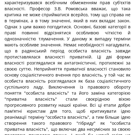
характеризувався всебічним обмеженням прав суб'єктів
власності. Професор З.В. Ромовська вважає, що така
критика не може сприйматися всерйоз, тому що справа не
в термінах, а в тому значенні, який в них вкладає закон.
Однак з цим важко погодитися. Основні, базові категорії в
праві повинні відрізнятися особливою чіткістю й
однозначністю тлумачення. У даному ж випадку терміни
мають особливе значення. Немає необхідності нагадувати,
що в радянський період особиста власність завжди
протиставлялася власності приватній. Ці дві форми
власності розглядалися як антагоністичні, протилежні за
своєю суттю. Неприйняття приватної власності становило
основу соціалістичного вчення про власність, у той час як
особиста власність розглядалася як база соціалістичного
суспільного ладу. Виключення із правового обороту
поняття "особиста власність" та його заміна категорією
"приватна власність" стали своєрідною віхою
прогресивного розвитку нашої країни. Всі ці етапи добре
пам'ятні юристам для того, щоб критикувати ідею
реанімації терміну "особиста власність", а тим більше ідею
створення такого правового "гібриду" як "особиста
приватна власність", що включає два несумісних за своєю