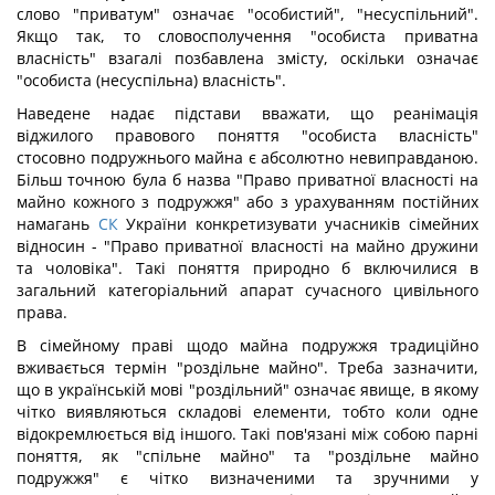
слово "приватум" означає "особистий", "несуспільний".
Якщо так, то словосполучення "особиста приватна
власність" взагалі позбавлена змісту, оскільки означає
"особиста (несуспільна) власність".
Наведене надає підстави вважати, що реанімація
віджилого правового поняття "особиста власність"
стосовно подружнього майна є абсолютно невиправданою.
Більш точною була б назва "Право приватної власності на
майно кожного з подружжя" або з урахуванням постійних
намагань
СК
України конкретизувати учасників сімейних
відносин - "Право приватної власності на майно дружини
та чоловіка". Такі поняття природно б включилися в
загальний категоріальний апарат сучасного цивільного
права.
В сімейному праві щодо майна подружжя традиційно
вживається термін "роздільне майно". Треба зазначити,
що в українській мові "роздільний" означає явище, в якому
чітко виявляються складові елементи, тобто коли одне
відокремлюється від іншого. Такі пов'язані між собою парні
поняття, як "спільне майно" та "роздільне майно
подружжя" є чітко визначеними та зручними у