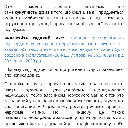
Отже, можна зробити висновок, що
саме
сукупність
доказів того, що кошти, за які придбається
майно є особистою власністю позивача є підставою для
порушення презумпції права спільної сумісної власності
подружжя.
Аналізуйте судовий акт:
Принцип реєстраційного
підтвердження володіння нерухомістю застосовується не
завжди або інколи важливіше, коли нерухоме майно було
введено в експлуатацію (ВС/КЦС у справі № 363/4852/17 від
03 червня 2020 р.)
Відразу слід підкреслити, що рішення суду справедливе,
але непослідовне.
Останнім часом у справах про захист права власності
панує
принцип реєстраційного підтвердження
нерухомості
, тобто власником нерухомого майна є той хто
зазначений у паперових правовстановлюючих документах
або записаний у Державному реєстрі речових прав на
нерухоме майно. По – іншому це також
називають
принципом внесення
, у відповідності до якого
право, яке підлягає державній реєстрації, виникає у особи