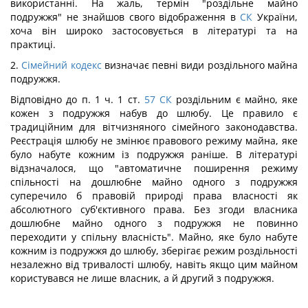
використанні. На жаль, термін "роздільне майно
подружжя" не знайшов свого відображення в
СК
України,
хоча він широко застосовується в літературі та на
практиці.
2.
Сімейний кодекс
визначає певні види роздільного майна
подружжя.
Відповідно до п. 1 ч. 1 ст.
57
СК
роздільним є майно, яке
кожен з подружжя набув до шлюбу. Це правило є
традиційним для вітчизняного сімейного законодавства.
Реєстрація шлюбу не змінює правового режиму майна, яке
було набуте кожним із подружжя раніше. В літературі
відзначалося, що "автоматичне поширення режиму
спільності на дошлюбне майно одного з подружжя
суперечило б правовій природі права власності як
абсолютного суб'єктивного права. Без згоди власника
дошлюбне майно одного з подружжя не повинно
переходити у спільну власність". Майно, яке було набуте
кожним із подружжя до шлюбу, зберігає режим роздільності
незалежно від тривалості шлюбу, навіть якщо цим майном
користувався не лише власник, а й другий з подружжя.