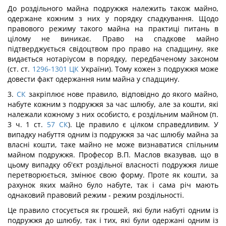
До роздільного майна подружжя належить також майно,
одержане кожним з них у порядку спадкування. Щодо
правового режиму такого майна на практиці питань в
цілому не виникає. Право на спадкове майно
підтверджується свідоцтвом про право на спадщину, яке
видається нотаріусом в порядку, передбаченому законом
(ст. ст.
1296-1301
ЦК
України). Тому кожен з подружжя може
довести факт одержання ним майна у спадщину.
3.
СК
закріплює нове правило, відповідно до якого майно,
набуте кожним з подружжя за час шлюбу, але за кошти, які
належали кожному з них особисто, є роздільним майном (п.
3 ч. 1 ст.
57
СК
). Це правило є цілком справедливим. У
випадку набуття одним із подружжя за час шлюбу майна за
власні кошти, таке майно не може визнаватися спільним
майном подружжя. Професор В.П. Маслов вказував, що в
цьому випадку об'єкт роздільної власності подружжя лише
перетворюється, змінює свою форму. Проте як кошти, за
рахунок яких майно було набуте, так і сама річ мають
однаковий правовий режим - режим роздільності.
Це правило стосується як грошей, які були набуті одним із
подружжя до шлюбу, так і тих, які були одержані одним із