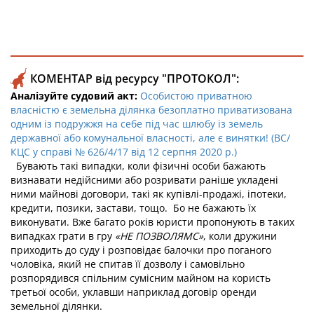
КОМЕНТАР від ресурсу "ПРОТОКОЛ":
Аналізуйте судовий акт:
Особистою приватною
власністю є земельна ділянка безоплатно приватизована
одним із подружжя на себе під час шлюбу із земель
державної або комунальної власності, але є винятки! (ВС/
КЦС у справі № 626/4/17 від 12 серпня 2020 р.)
Бувають такі випадки, коли фізичні особи бажають
визнавати недійсними або розривати раніше укладені
ними майнові договори, такі як купівлі-продажі, іпотеки,
кредити, позики, застави, тощо. Бо не бажають їх
виконувати. Вже багато років юристи пропонують в таких
випадках грати в гру
«НЕ ПОЗВОЛЯМС»
, коли дружини
приходить до суду і розповідає балочки про поганого
чоловіка, який не спитав її дозволу і самовільно
розпорядився спільним сумісним майном на користь
третьої особи, уклавши наприклад договір оренди
земельної ділянки.