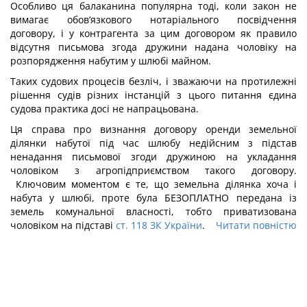
Особливо ця балаканина популярна тоді, коли закон не
вимагає обов’язкового нотаріального посвідчення
договору, і у контрагента за цим договором як правило
відсутня письмова згода дружини надана чоловіку на
розпорядження набутим у шлюбі майном.
Таких судових процесів безліч, і зважаючи на протилежні
рішення судів різних інстанцій з цього питання єдина
судова практика досі не напрацьована.
Ця справа про визнання договору оренди земельної
ділянки набутої під час шлюбу недійсним з підстав
ненадання письмової згоди дружиною на укладання
чоловіком з агропідприємством такого договору.
Ключовим моментом є те, що земельна ділянка хоча і
набута у шлюбі, проте була БЕЗОПЛАТНО передана із
земель комунальної власності, тобто приватизована
чоловіком на підставі
ст. 118 ЗК України
.
Читати повністю