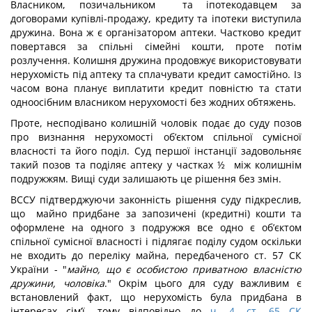
Власником, позичальником та іпотекодавцем за
договорами купівлі-продажу, кредиту та іпотеки виступила
дружина. Вона ж є організатором аптеки. Частково кредит
повертався за спільні сімейні кошти, проте потім
розлучення. Колишня дружина продовжує використовувати
нерухомість під аптеку та сплачувати кредит самостійно. Із
часом вона планує виплатити кредит повністю та стати
одноосібним власником нерухомості без жодних обтяжень.
Проте, несподівано колишній чоловік подає до суду позов
про визнання нерухомості об’єктом спільної сумісної
власності та його поділ. Суд першої інстанції задовольняє
такий позов та поділяє аптеку у частках ½ між колишнім
подружжям. Вищі суди залишають це рішення без змін.
ВССУ підтверджуючи законність рішення суду підкреслив,
що майно придбане за запозичені (кредитні) кошти та
оформлене на одного з подружжя все одно є об’єктом
спільної сумісної власності і підлягає поділу судом оскільки
не входить до переліку майна, передбаченого ст. 57 СК
України - "
майно, що є особистою приватною власністю
дружини, чоловіка
." Окрім цього для суду важливим є
встановлений факт, що нерухомість була придбана в
інтересах сім’ї, тому відповідно до
ч. 4, ст. 65 СК