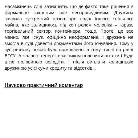
Насамкінець слід зазначити, що де-факто таке рішення є
формально законним але несправедливим. Дружина
заявила зустрічний позов про поділ іншого спільного
майна, яке залишилось під контролем чоловіка – гараж,
торгівельний сектор, контейнера, тощо. Проте, це все
майно, яке існує, офіційно неоформлене, і дружина не
змогла в суді довести документами його існування. Тому у
зустрічному позові було відмовлено, в тому числі на рівні
ВССУ. А чоловік тепер є власником половини аптеки і буде
цією половиною володіти, і після виплати колишньою
дружиною усієї суми кредиту та відсотків…
Науково практичний коментар