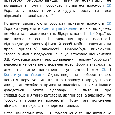
правовою природою явища. І який би новий зміст не
вкладався в поняття особистої приватної власності
СК
України, у ньому неминуче будуть проступати риси
віджилої правової категорії.
По-друге, закріплюючи особисту приватну власність
СК
України суперечить
Конституції України
, в якій, як відомо,
не міститься такого поняття. Відсутнє воно і в
ЦК
України,
що визначає основні положення права власності.
Відповідно до закону фізичній особі майно належить на
праві приватної власності, яких-небудь виключень
стосовно майна подружжя не існує. Стосовно цієї критики
З.В. Ромовська зазначила, що введення терміну "особиста"
власність не означає створення нової форми власності, і,
отже, не тягне виникнення суперечності між
СК
і
Конституцією України
. Однак введення в оборот нового
поняття порушує питання про правову природу такого
явища, як "особиста приватна власність". Так чи інакше
доведеться шукати відповідь на питання про
співвідношення таких категорій, як "приватна власність" та
"особиста приватна власність". Тому такі пояснення
вбачаються недостатньо переконливими.
Останнім аргументом З.В. Ромовської є те, що латинське