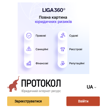
UA
Зареєструватися
Ввійти