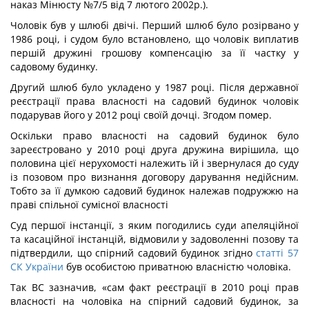
наказ Мінюсту №7/5 від 7 лютого 2002р.).
Чоловік був у шлюбі двічі. Перший шлюб було розірвано у
1986 році, і судом було встановлено, що чоловік виплатив
першій дружині грошову компенсацію за її частку у
садовому будинку.
Другий шлюб було укладено у 1987 році. Після державної
реєстрації права власності на садовий будинок чоловік
подарував його у 2012 році своїй дочці. Згодом помер.
Оскільки право власності на садовий будинок було
зареєстровано у 2010 році друга дружина вирішила, що
половина цієї нерухомості належить їй і звернулася до суду
із позовом про визнання договору дарування недійсним.
Тобто за її думкою садовий будинок належав подружжю на
праві спільної сумісної власності
Суд першої інстанції, з яким погодились суди апеляційної
та касаційної інстанцій, відмовили у задоволенні позову та
підтвердили, що спірний садовий будинок згідно
статті 57
СК України
був особистою приватною власністю чоловіка.
Так ВС зазначив, «сам факт реєстрації в 2010 році прав
власності на чоловіка на спірний садовий будинок, за