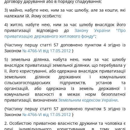
договору дарування або в порядку спадкування;
3) майно, набуте нею, ним за час шлюбу, але за кошти, які
належали їй, йому особисто;
4) житло, набуте нею, ним за час шлюбу внаслідок його
приватизації відповідно до
Закону України "Про
приватизацію державного житлового фонду"
;
{Частину першу статті 57 доповнено пунктом 4 згідно із
Законом
№ 4766-VI від 17.05.2012
}
5) земельна ділянка, набута нею, ним за час шлюбу
внаслідок приватизації земельної ділянки, що перебувала у
її, його користуванні, або одержана внаслідок приватизації
земельних ділянок державних і комунальних
сільськогосподарських підприємств, установ та
організацій, або одержана із земель державної і
комунальної власності в межах норм безоплатної
приватизації, визначених
Земельним кодексом України
.
{Частину першу статті 57 доповнено пунктом 5 згідно із
Законом
№ 4766-VI від 17.05.2012
}
2. Особистою приватною власністю дружини та чоловіка є
речі індивідуального користування, в тому числі