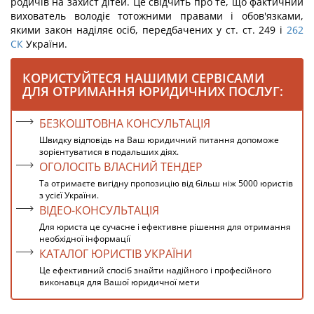
родичів на захист дітей. Це свідчить про те, що фактичний
вихователь володіє тотожними правами і обов'язками,
якими закон наділяє осіб, передбачених у ст. ст. 249 і
262
СК
України.
КОРИСТУЙТЕСЯ НАШИМИ СЕРВІСАМИ
ДЛЯ ОТРИМАННЯ ЮРИДИЧНИХ ПОСЛУГ:
БЕЗКОШТОВНА КОНСУЛЬТАЦІЯ
Швидку відповідь на Ваш юридичний питання допоможе
зорієнтуватися в подальших діях.
ОГОЛОСІТЬ ВЛАСНИЙ ТЕНДЕР
Та отримаєте вигідну пропозицію від більш ніж 5000 юристів
з усієї України.
ВІДЕО-КОНСУЛЬТАЦІЯ
Для юриста це сучасне і ефективне рішення для отримання
необхідної інформації
КАТАЛОГ ЮРИСТІВ УКРАЇНИ
Це ефективний спосіб знайти надійного і професійного
виконавця для Вашої юридичної мети