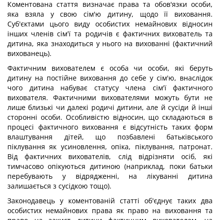
Коментована стаття визначає права та обов'язки особи,
яка взяла у свою сім'ю дитину, щодо її виховання.
Суб'єктами цього виду особистих немайнових відносин
інших членів сім'ї та родичів є фактичних вихователь та
дитина, яка знаходиться у нього на вихованні (фактичний
вихованець).
Фактичним вихователем є особа чи особи, які беруть
дитину на постійне виховання до себе у сім'ю, внаслідок
чого дитина набуває статусу члена сім'ї фактичного
вихователя. Фактичними вихователями можуть бути не
лише близькі чи далекі родичі дитини, але й сусіди й інші
сторонні особи. Особливістю відносин, що складаються в
процесі фактичного виховання є відсутність таких форм
влаштування дітей, що позбавлені батьківського
піклування як усиновлення, опіка, піклування, патронат.
Від фактичних вихователів, слід відрізняти осіб, які
тимчасово опікуються дитиною (наприклад, поки батьки
перебувають у відрядженні, на лікуванні дитина
залишається з сусідкою тощо).
Законодавець у коментованій статті об'єднує таких два
особистих немайнових права як право на виховання та