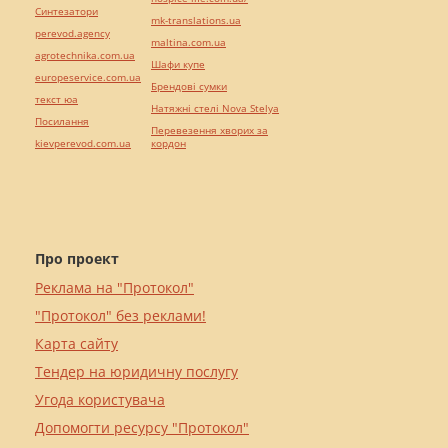
Синтезатори
mk-translations.ua
perevod.agency
maltina.com.ua
agrotechnika.com.ua
Шафи купе
europeservice.com.ua
Брендові сумки
текст юа
Натяжні стелі Nova Stelya
Посилання
Перевезення хворих за
kievperevod.com.ua
кордон
Про проект
Реклама на "Протокол"
"Протокол" без реклами!
Карта сайту
Тендер на юридичну послугу
Угода користувача
Допомогти ресурсу "Протокол"