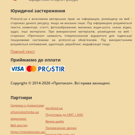
Юридичні застереження
Protocol.ua є власником авторських прав на інформацію, розміщену на веб -
сторінках даного ресурсу, якщо не вказано інше. Під інформацією розуміються
тексти, коментарі, статті, фотозображення, малюнки, ящик-шота, скани, відео,
аудіо, інші матеріали. При використанні матеріалів, розміщених на веб -
сторінках «Протокол» наявність гіперпосилання відкритого для індексації
пошуковими системами на protocol.ua обов`язкове. Під використанням
розуміється копіювання, адаптація, рерайтинг, модифікація тощо.
Повний текст
Приймаємо до оплати
Copyright © 2014-2026 «Протокол». Всі права захищені.
Партнери
Сережки з діамантами
pereklad.ua
alliancetechnika.ua
Підготовка до НМТ / ЗНО
миралинкс
Винна шафа
Веб мастер
Перевезення хворих
https://motokosmos.ua/
hospice-life.com.ua/