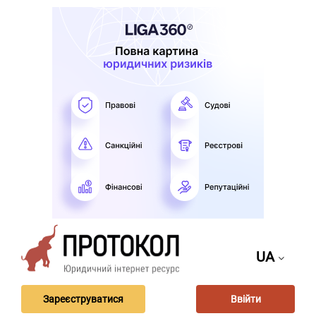
UA
Зареєструватися
Ввійти