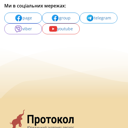
Ми в соціальних мережах:
page
group
telegram
viber
youtube