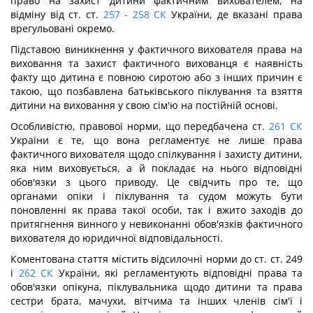
право на захист дитини фактичним вихователем, на
відміну від ст. ст.
257 - 258
СК
України, де вказані права
врегульовані окремо.
Підставою виникнення у фактичного вихователя права на
виховання та захист фактичного вихованця є наявність
факту що дитина є повною сиротою або з інших причин є
такою, що позбавлена батьківського піклування та взяття
дитини на виховання у свою сім'ю на постійній основі.
Особливістю, правової норми, що передбачена ст.
261
СК
України є те, що вона регламентує не лише права
фактичного вихователя щодо спілкування і захисту дитини,
яка ним виховується, а й покладає на нього відповідні
обов'язки з цього приводу. Це свідчить про те, що
органами опіки і піклування та судом можуть бути
поновленні як права такої особи, так і вжито заходів до
притягнення винного у невиконанні обов'язків фактичного
вихователя до юридичної відповідальності.
Коментована стаття містить відсилочні норми до ст. ст. 249
і
262
СК
України, які регламентують відповідні права та
обов'язки опікуна, піклувальника щодо дитини та права
сестри брата, мачухи, вітчима та інших членів сім'ї і